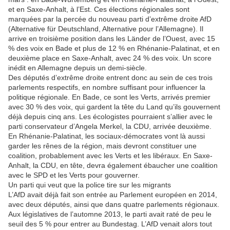
et en Saxe-Anhalt, à l’Est. Ces élections régionales sont
marquées par la percée du nouveau parti d’extrême droite AfD
(Alternative für Deutschland, Alternative pour l’Allemagne). Il
arrive en troisième position dans les Länder de l’Ouest, avec 15
% des voix en Bade et plus de 12 % en Rhénanie-Palatinat, et en
deuxième place en Saxe-Anhalt, avec 24 % des voix. Un score
inédit en Allemagne depuis un demi-siècle.
Des députés d’extrême droite entrent donc au sein de ces trois
parlements respectifs, en nombre suffisant pour influencer la
politique régionale. En Bade, ce sont les Verts, arrivés premier
avec 30 % des voix, qui gardent la tête du Land qu’ils gouvernent
déjà depuis cinq ans. Les écologistes pourraient s’allier avec le
parti conservateur d’Angela Merkel, la CDU, arrivée deuxième.
En Rhénanie-Palatinat, les sociaux-démocrates vont là aussi
garder les rênes de la région, mais devront constituer une
coalition, probablement avec les Verts et les libéraux. En Saxe-
Anhalt, la CDU, en tête, devra également ébaucher une coalition
avec le SPD et les Verts pour gouverner.
Un parti qui veut que la police tire sur les migrants
L’AfD avait déjà fait son entrée au Parlement européen en 2014,
avec deux députés, ainsi que dans quatre parlements régionaux.
Aux législatives de l’automne 2013, le parti avait raté de peu le
seuil des 5 % pour entrer au Bundestag. L’AfD venait alors tout