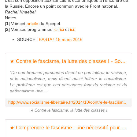
c’est son opposition aux sanctions économiques à l’encontre de
la Russie. Encore un point commun avec le Front national.
Rachel Knaebel
Notes
[
1
] Voir cet
article
du Spiegel.
[
2
] Voir ses programmes
ici
,
ici
et
ici
.
SOURCE :
BASTA ! 15 mars 2016
★ Contre le fascisme, la lutte des classes ! - Socialisme libertaire
"De nombreuses personnes disent ne pas tolérer le racisme,
ni le nationalisme, mais disent aussi tolérer le capitalisme.
Le problème est que ces personnes font du racisme et du
nationalisme une ...
http://www.socialisme-libertaire.fr/2014/10/contre-le-fascisme-la-lutte-des-classes.html
★ Contre le fascisme, la lutte des classes !
★ Comprendre le fascisme : une nécessité pour le briser ! - Socialisme libertaire