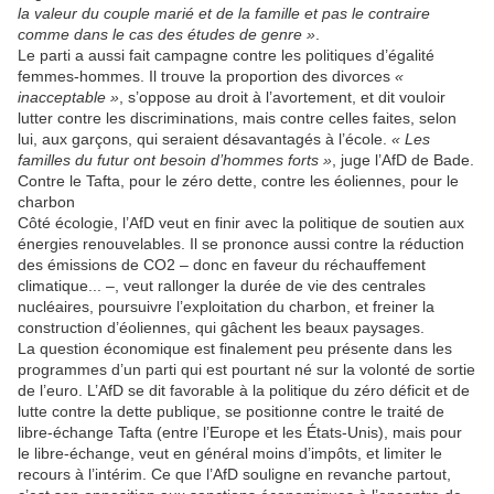
la valeur du couple marié et de la famille et pas le contraire
comme dans le cas des études de genre »
.
Le parti a aussi fait campagne contre les politiques d’égalité
femmes-hommes. Il trouve la proportion des divorces
«
inacceptable »
, s’oppose au droit à l’avortement, et dit vouloir
lutter contre les discriminations, mais contre celles faites, selon
lui, aux garçons, qui seraient désavantagés à l’école.
« Les
familles du futur ont besoin d’hommes forts »
, juge l’AfD de Bade.
Contre le Tafta, pour le zéro dette, contre les éoliennes, pour le
charbon
Côté écologie, l’AfD veut en finir avec la politique de soutien aux
énergies renouvelables. Il se prononce aussi contre la réduction
des émissions de CO2 – donc en faveur du réchauffement
climatique... –, veut rallonger la durée de vie des centrales
nucléaires, poursuivre l’exploitation du charbon, et freiner la
construction d’éoliennes, qui gâchent les beaux paysages.
La question économique est finalement peu présente dans les
programmes d’un parti qui est pourtant né sur la volonté de sortie
de l’euro. L’AfD se dit favorable à la politique du zéro déficit et de
lutte contre la dette publique, se positionne contre le traité de
libre-échange Tafta (entre l’Europe et les États-Unis), mais pour
le libre-échange, veut en général moins d’impôts, et limiter le
recours à l’intérim. Ce que l’AfD souligne en revanche partout,