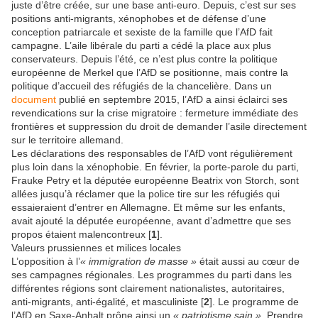
juste d’être créée, sur une base anti-euro. Depuis, c’est sur ses
positions anti-migrants, xénophobes et de défense d’une
conception patriarcale et sexiste de la famille que l’AfD fait
campagne. L’aile libérale du parti a cédé la place aux plus
conservateurs. Depuis l’été, ce n’est plus contre la politique
européenne de Merkel que l’AfD se positionne, mais contre la
politique d’accueil des réfugiés de la chancelière. Dans un
document
publié en septembre 2015, l’AfD a ainsi éclairci ses
revendications sur la crise migratoire : fermeture immédiate des
frontières et suppression du droit de demander l’asile directement
sur le territoire allemand.
Les déclarations des responsables de l’AfD vont régulièrement
plus loin dans la xénophobie. En février, la porte-parole du parti,
Frauke Petry et la députée européenne Beatrix von Storch, sont
allées jusqu’à réclamer que la police tire sur les réfugiés qui
essaieraient d’entrer en Allemagne. Et même sur les enfants,
avait ajouté la députée européenne, avant d’admettre que ses
propos étaient malencontreux [
1
].
Valeurs prussiennes et milices locales
L’opposition à l’
« immigration de masse »
était aussi au cœur de
ses campagnes régionales. Les programmes du parti dans les
différentes régions sont clairement nationalistes, autoritaires,
anti-migrants, anti-égalité, et masculiniste [
2
]. Le programme de
l’AfD en Saxe-Anhalt prône ainsi un
« patriotisme sain »
. Prendre