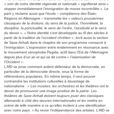
« soin de notre identité régionale et nationale »
signifierait ainsi
«
stopper immédiatement l’immigration de masse incontrôlée »
. Le
parti y réclame aussi que l’école – compétence des États-
Régions en Allemagne – transmette les
« valeurs prussiennes
classiques de la droiture, du sens de la justice, l’honnêteté, la
discipline, la ponctualité, le sens de l’ordre, l’assiduité et le sens
du devoir »
.
« Notre identité s’est développée au fil des siècles à
partir de la tradition de l’occident chrétien »
, écrit aussi la section
de Saxe-Anhalt dans le chapitre de son programme consacré à
l’immigration. L’expression entre évidemment en résonance avec
le mouvement xénophobe Pegida, actif dans l’Est de l’Allemagne
depuis plus d’un an et qui se dit contre
« l’islamisation de
l’Occident »
.
L’AfD se pose comment ardent défenseur de la démocratie, en
particulier de la démocratie directe, sous la forme de
référendums populaires. En même temps, il veut pouvoir
contraindre les institutions culturelles à davantage de
nationalisme :
« Les musées, les orchestres et les théâtres ont le
devoir de promouvoir une image positive de la patrie. Les
théâtres de Saxe-Anhalt doivent toujours jouer des classiques
allemands à côté des œuvres internationales et les mettre en
scène de telle manière à ce qu’elles incitent à une identification
avec notre pays. »
Au revoir l’indépendance des artistes. L’AfD se