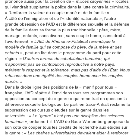
prononce aussi pour la création de
« milices citoyennes »
locales
qui viendrait supplanter la police dans la lutte contre la criminalité.
« Renforcer la valeur du couple marié et de la famille »
À côté de l’immigration et de l’« identité nationale », l’autre
grande obsession de l’AfD est la différence sexuelle et la défense
de la famille dans sa forme la plus traditionnelle : père, mère,
mariage, enfants, sans divorce, sans couple homo, sans droit à
l’avortement.
« L’AfD de Rhénanie-Palatinat revendique le
modèle de famille qui se compose du père, de la mère et des
enfants »
, peut-on lire dans le programme du parti pour cette
région.
« D’autres formes de cohabitation humaine, qui
n’apportent pas de contribution reproductive à notre pays,
méritent le respect et la tolérance, mais pas d’aide de l’État. Nous
refusons donc une égalité des couples homo avec les couples
mariés. »
Dans la droite ligne des positions de la « manif pour tous »
française, l’AfD répète à l’envi dans tous ses programmes son
opposition au concept du « genre » qui remettrait en question la
différence sexuelle biologique. Le parti en Saxe-Anhalt réclame la
suppression des cursus d’études sur le genre dans les
universités :
« Le "genre" n’est pas une discipline des sciences
humaines »
, ordonne-t-il. L’AfD de Bade-Wurtemberg propose de
son côté de couper tous les crédits de recherche aux études sur
le genre :
« Les chaires universitaires devraient aider à renforcer