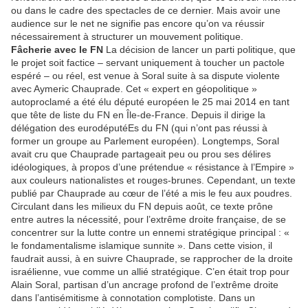
ou dans le cadre des spectacles de ce dernier. Mais avoir une
audience sur le net ne signifie pas encore qu’on va réussir
nécessairement à structurer un mouvement politique.
Fâcherie avec le FN
La décision de lancer un parti politique, que
le projet soit factice – servant uniquement à toucher un pactole
espéré – ou réel, est venue à Soral suite à sa dispute violente
avec Aymeric Chauprade. Cet « expert en géopolitique »
autoproclamé a été élu député européen le 25 mai 2014 en tant
que tête de liste du FN en Île-de-France. Depuis il dirige la
délégation des eurodéputéEs du FN (qui n’ont pas réussi à
former un groupe au Parlement européen). Longtemps, Soral
avait cru que Chauprade partageait peu ou prou ses délires
idéologiques, à propos d’une prétendue « résistance à l’Empire »
aux couleurs nationalistes et rouges-brunes. Cependant, un texte
publié par Chauprade au cœur de l’été a mis le feu aux poudres.
Circulant dans les milieux du FN depuis août, ce texte prône
entre autres la nécessité, pour l’extrême droite française, de se
concentrer sur la lutte contre un ennemi stratégique principal : «
le fondamentalisme islamique sunnite ». Dans cette vision, il
faudrait aussi, à en suivre Chauprade, se rapprocher de la droite
israélienne, vue comme un allié stratégique. C’en était trop pour
Alain Soral, partisan d’un ancrage profond de l’extrême droite
dans l’antisémitisme à connotation complotiste. Dans un