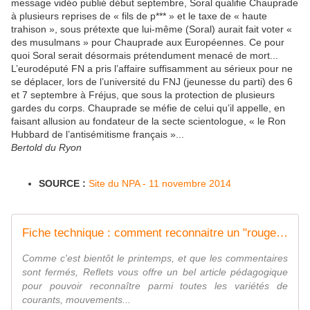
message vidéo publié début septembre, Soral qualifie Chauprade
à plusieurs reprises de « fils de p*** » et le taxe de « haute
trahison », sous prétexte que lui-même (Soral) aurait fait voter «
des musulmans » pour Chauprade aux Européennes. Ce pour
quoi Soral serait désormais prétendument menacé de mort...
L’eurodéputé FN a pris l’affaire suffisamment au sérieux pour ne
se déplacer, lors de l’université du FNJ (jeunesse du parti) des 6
et 7 septembre à Fréjus, que sous la protection de plusieurs
gardes du corps. Chauprade se méfie de celui qu’il appelle, en
faisant allusion au fondateur de la secte scientologue, « le Ron
Hubbard de l’antisémitisme français »...
Bertold du Ryon
SOURCE :
Site du NPA - 11 novembre 2014
Fiche technique : comment reconnaitre un "rouge-brun" ? - Socialisme Libertaire
Comme c'est bientôt le printemps, et que les commentaires
sont fermés, Reflets vous offre un bel article pédagogique
pour pouvoir reconnaître parmi toutes les variétés de
courants, mouvements...