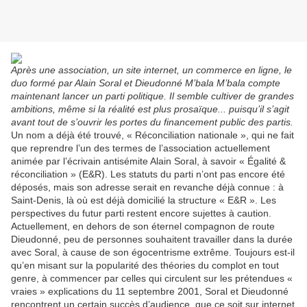
Après une association, un site internet, un commerce en ligne, le
duo formé par Alain Soral et Dieudonné M’bala M’bala compte
maintenant lancer un parti politique. Il semble cultiver de grandes
ambitions, même si la réalité est plus prosaïque... puisqu’il s’agit
avant tout de s’ouvrir les portes du financement public des partis.
Un nom a déjà été trouvé, « Réconciliation nationale », qui ne fait
que reprendre l’un des termes de l’association actuellement
animée par l’écrivain antisémite Alain Soral, à savoir « Égalité &
réconciliation » (E&R). Les statuts du parti n’ont pas encore été
déposés, mais son adresse serait en revanche déjà connue : à
Saint-Denis, là où est déjà domicilié la structure « E&R ». Les
perspectives du futur parti restent encore sujettes à caution.
Actuellement, en dehors de son éternel compagnon de route
Dieudonné, peu de personnes souhaitent travailler dans la durée
avec Soral, à cause de son égocentrisme extrême. Toujours est-il
qu’en misant sur la popularité des théories du complot en tout
genre, à commencer par celles qui circulent sur les prétendues «
vraies » explications du 11 septembre 2001, Soral et Dieudonné
rencontrent un certain succès d’audience, que ce soit sur internet