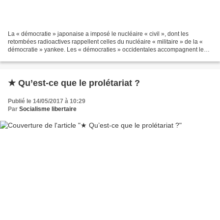
La « démocratie » japonaise a imposé le nucléaire « civil », dont les
retombées radioactives rappellent celles du nucléaire « militaire » de la «
démocratie » yankee. Les « démocraties » occidentales accompagnent les
peuples arabes, en rébellion contre...
★ Qu’est-ce que le prolétariat ?
Publié le 14/05/2017 à 10:29
Par
Socialisme libertaire