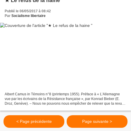
★ Le refus de la haine
Publié le 06/05/2017 à 08:42
Par
Socialisme libertaire
Albert Camus in Témoins n°8 (printemps 1955). Préface à « L’Allemagne
vue par les écrivains de la Résistance française », par Konrad Bieber (E.
Droz, Genève). – Nous ne pouvons nous empêcher de relever que la revue
« Esprit », parlant de l’ouvrage de...
< Page précédente
Page suivante >