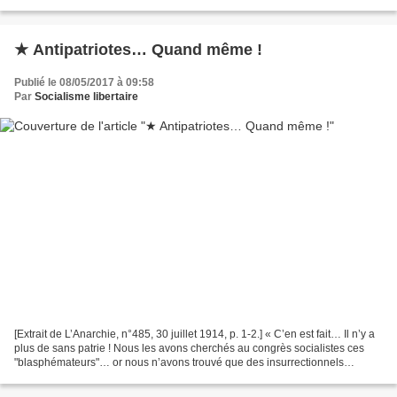
important...
★ Antipatriotes… Quand même !
Publié le 08/05/2017 à 09:58
Par
Socialisme libertaire
[Extrait de L’Anarchie, n°485, 30 juillet 1914, p. 1-2.] « C’en est fait… Il n’y a
plus de sans patrie ! Nous les avons cherchés au congrès socialistes ces
"blasphémateurs"… or nous n’avons trouvé que des insurrectionnels
repentis… » La Lanterne. « Il...