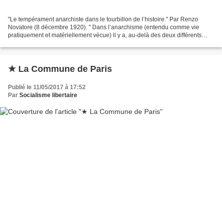
"Le tempérament anarchiste dans le tourbillon de l’histoire." Par Renzo
Novatore (8 décembre 1920). " Dans l’anarchisme (entendu comme vie
pratiquement et matériellement vécue) il y a, au-delà des deux différents
concepts philosophiques, communisme et...
★ La Commune de Paris
Publié le 11/05/2017 à 17:52
Par
Socialisme libertaire