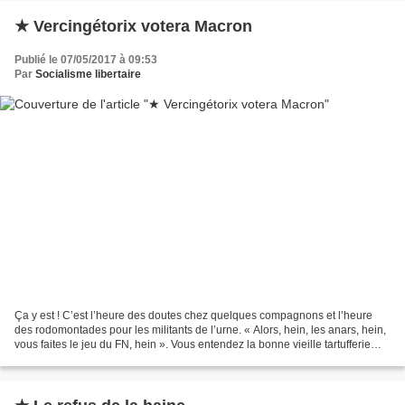
★ Vercingétorix votera Macron
Publié le 07/05/2017 à 09:53
Par
Socialisme libertaire
Ça y est ! C’est l’heure des doutes chez quelques compagnons et l’heure
des rodomontades pour les militants de l’urne. « Alors, hein, les anars, hein,
vous faites le jeu du FN, hein ». Vous entendez la bonne vieille tartufferie
républicaine de pacotille...