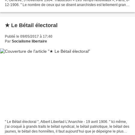
12-1906. " Le nombre de ceux qui se disent anarchistes est tellement grand
aujourd’hui et sous le nom...
★ Le Bétail électoral
Publié le 09/05/2017 à 17:40
Par
Socialisme libertaire
" Le Bétail électoral ", Albert Libertad L'Anarchie - 19 avril 1906. " Ici même,
j’ai croqué à grands traits le bétail syndical, le bétail patriotique, le bétail des
jaunes, le bétail des honnêtes, il faut aujourd’hui que je dépeigne le plus