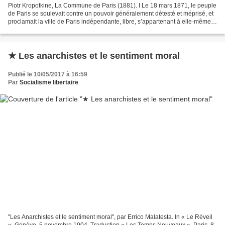
Piotr Kropotkine, La Commune de Paris (1881). I Le 18 mars 1871, le peuple
de Paris se soulevait contre un pouvoir généralement détesté et méprisé, et
proclamait la ville de Paris indépendante, libre, s’appartenant à elle-même.
Ce renversement du pouvoir...
★ Les anarchistes et le sentiment moral
Publié le 10/05/2017 à 16:59
Par
Socialisme libertaire
"Les Anarchistes et le sentiment moral", par Errico Malatesta. In « Le Réveil
», Genève, 5 novembre 1904. Traduction « Les Temps Nouveaux », Paris, 8-