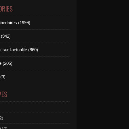
ORIES
ibertaires (1999)
 (942)
sur l'actualité (860)
e (205)
(3)
VES
2)
(10)