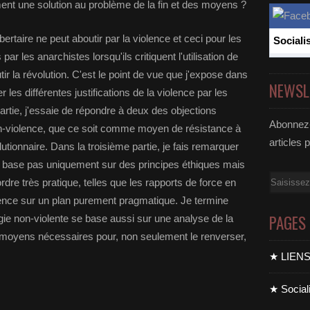
ment une solution au problème de la fin et des moyens ?
bertaire ne peut aboutir par la violence et ceci pour les
Sociali
 les anarchistes lorsqu'ils critiquent l'utilisation de
tir la révolution. C'est le point de vue que j'expose dans
NEWSL
r les différentes justifications de la violence par les
artie, j'essaie de répondre à deux des objections
Abonnez-
on-violence, que ce soit comme moyen de résistance à
articles 
tionnaire. Dans la troisième partie, je fais remarquer
e base pas uniquement sur des principes éthiques mais
Email
dre très pratique, telles que les rapports de force en
olence sur un plan purement pragmatique. Je termine
PAGES
égie non-violente se base aussi sur une analyse de la
s moyens nécessaires pour, non seulement le renverser,
★ LIEN
★ Sociali