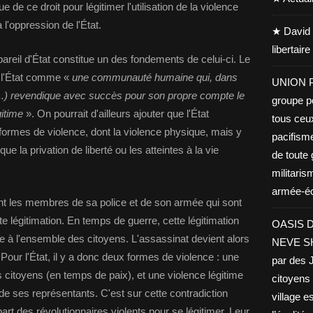
que de ce droit pour légitimer l'utilisation de la violence
l'oppression de l'État.
★ David 
libertair
ppareil d'État constitue un des fondements de celui-ci. Le
 l'État comme «
une communauté humaine qui, dans
UNION PA
, (...) revendique avec succès pour son propre compte le
groupe po
itime
». On pourrait d'ailleurs ajouter que l'État
tous ceu
s formes de violence, dont la violence physique, mais y
pacifisme
e la privation de liberté ou les atteintes à la vie
de toute 
militaris
armée-éco
t les membres de sa police et de son armée qui sont
tte légitimation. En temps de guerre, cette légitimation
OASIS D
e à l'ensemble des citoyens. L'assassinat devient alors
NEVE SHA
". Pour l'État, il y a donc deux formes de violence : une
par des J
des citoyens (en temps de paix), et une violence légitime
citoyens 
e de ses représentants. C'est sur cette contradiction
village es
part des révolutionnaires violents pour se légitimer. Leur