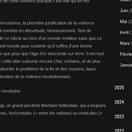
le de cette violence puisque c'est elle qui en est
Juin
(
Mai
(1
munisme, la première justification de la violence
ent tombée en désuétude, heureusement. Tant de
Avril
(
e ce siècle au nom d'un monde meilleur sans que ce
Mars
grand monde pour soutenir qu'il suffira d'une bonne
e pour que l'âge d'or descende sur terre. Il est tout
Févrie
 cette idée subsiste encore chez certains, et de plus
Janvi
 aborder le problème de la fin et des moyens, base
imation de la violence révolutionnaire.
2025
e révolution
2024
, un grand pacifiste libertaire hollandais, qui a toujours
res, horizontales (= entre les nations) ou verticales (=
2023
2022