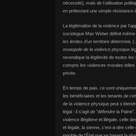
nécessité), mais de l'utilisation politi
en prétextant une simple résistance à 
La légitimation de la violence par l'a
sociologue Max Weber définit même
les limites d'un territoire déterminé
monopole de la violence physique lég
revendique la légitimité de toutes le
compris les violences morales telles qu
privée.
En temps de paix, ce sont uniquemen
les bénéficiaires et les tenants de ce
de la violence physique peut s'étendr
légal : il s'agit de "défendre la Patrie
violence illégitime et illégale, celle 
et légale, la sienne, c'est-à-dire cell
ignoble de l'État que se basent la plu