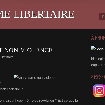
ME LIBERTAIRE
À PRO
T NON-VIOLENCE
libertaire
idéologie 
capitalis
> RÉSE
n
tion libertaire ?
contraire à l'idée même de révolution ? Est-ce que la