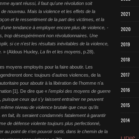
me ayant réussi, il faut qu'une révolution soit
e nouveau. Mais la violence et les effets de la
2021
upçon et le ressentiment de la part des victimes, et la
, d'une tendance à employer encore plus de violence, -
2020
es, trop désespérément non révolutionnaires. Une
2019
lir, si ce n'est les résultats inévitables de la violence,
.
» (Aldous Huxley,
La fin et les moyens
, p.28).
2018
 des moyens employés pour la faire aboutir. Les
2017
ngendreront donc toujours d'autres violences, de la
toritaire pour aboutir à la libération de l'homme n'a
2016
ation [1]. De dire que «
l'emploi des moyens de guerre
te, puisque ceux qui s'y laissent entraîner ne peuvent
2015
 même niveau de violence brutale que ceux qu'ils
 en fait, ils seraient condamnés fatalement à garantir
2014
tème de défense violente toujours plus perfectionné,
 au point de n'en pouvoir sortir, dans le chemin de la