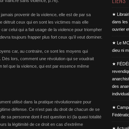
LIENS
ur vaincre sans violence, p.76).
★ Librair
jamais provenir de la violence, elle est de par sa
dans les
e détruit ceux qui en sont les victimes mais elle
ouvrier e
car celui qui a fait usage de la violence pour triompher
devra toujours frapper plus fort ceux qu'il veut dominer.
★ Le MO
dieu ni m
 moyens car, au contraire, ce sont les moyens qui
[3]. Dès lors, comment une révolution qui se voudrait
★ FÉDÉ
yen tel que la violence, qui est par essence même
revendiq
anarchis
des anar
individua
ment utilisé dans la pratique révolutionnaire pour
★ Campag
 légitime défense. Ce n'est pas du droit de chacun de se
Fédérati
e sa personne dont il est question ici (la quasi totalité
urs la légitimité de ce droit en cas d'extrême
★ Actual