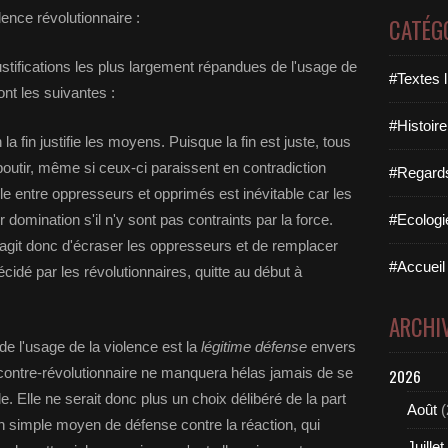
lence révolutionnaire :
CATÉG
ustifications les plus largement répandues de l'usage de
#Textes l
nt les suivantes :
#Histoire
a fin justifie les moyens. Puisque la fin est juste, tous
boutir, même si ceux-ci paraissent en contradiction
#Regards 
ile entre oppresseurs et opprimés est inévitable car les
domination s'il n'y sont pas contraints par la force.
#Ecologi
 s'agit donc d'écraser les oppresseurs et de remplacer
#Accueil 
écidé par les révolutionnaires, quitte au début à
ARCHI
e l'usage de la violence est la
légitime défense
envers
contre-révolutionnaire ne manquera hélas jamais de se
2026
ble. Elle ne serait donc plus un choix délibéré de la part
Août
(
n simple moyen de défense contre la réaction, qui
Juillet