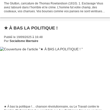
The Glutton, caricature de Thomas Rowlandson (1810). 1. Esclavage Vous
avez labouré dans l’horrible et le crime. L’homme fut votre champ, des
couteaux, vos charrues. Vos bourses comme vos panses ne sont ventrues
Que du vol des oiseaux et du sang des victimes....
★ À BAS LA POLITIQUE !
Publié le 19/09/2025 à 16:48
Par
Socialisme libertaire
★ À bas la politique !… chanson révolutionnaire, ou Le Travail contre le