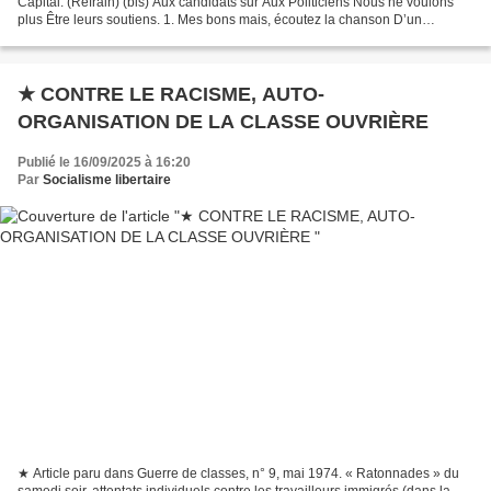
Capital. (Refrain) (bis) Aux candidats sur Aux Politiciens Nous ne voulons
plus Être leurs soutiens. 1. Mes bons mais, écoutez la chanson D’un
travailleur qui comme vous en fabrique...
★ CONTRE LE RACISME, AUTO-
ORGANISATION DE LA CLASSE OUVRIÈRE
Publié le 16/09/2025 à 16:20
Par
Socialisme libertaire
★ Article paru dans Guerre de classes, n° 9, mai 1974. « Ratonnades » du
samedi soir, attentats individuels contre les travailleurs immigrés (dans la