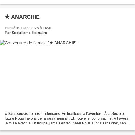
de l’organisation sociale actuelle,...
★ ANARCHIE
Publié le 12/09/2025 à 16:40
Par
Socialisme libertaire
« Sans soucis de nos lendemains, En tirailleurs à l’aventure, À la Société
future Nous frayons de larges chemins ; Et, nouvelle iconomachie. À travers
la foule avachie En troupe, jamais en troupeau Nous allons sans chef, sans
drapeau, À l’anarchie ! Oui,...