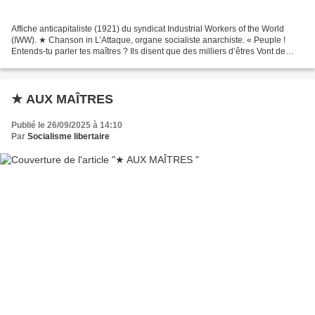
Affiche anticapitaliste (1921) du syndicat Industrial Workers of the World
(IWW). ★ Chanson in L’Attaque, organe socialiste anarchiste. « Peuple !
Entends-tu parler tes maîtres ? Ils disent que des milliers d’êtres Vont de
nouveau les acclamer ; Que tu...
★ AUX MAÎTRES
Publié le 26/09/2025 à 14:10
Par
Socialisme libertaire