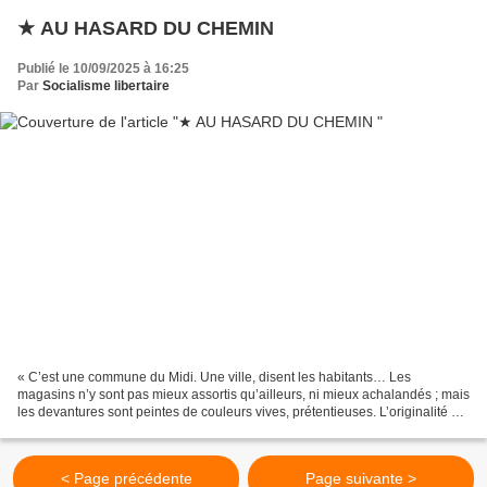
★ AU HASARD DU CHEMIN
Publié le 10/09/2025 à 16:25
Par
Socialisme libertaire
« C’est une commune du Midi. Une ville, disent les habitants… Les
magasins n’y sont pas mieux assortis qu’ailleurs, ni mieux achalandés ; mais
les devantures sont peintes de couleurs vives, prétentieuses. L’originalité se
manifeste seulement par le soin...
< Page précédente
Page suivante >