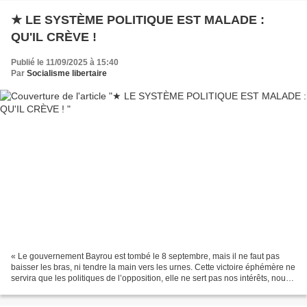
★ LE SYSTÈME POLITIQUE EST MALADE :
QU'IL CRÈVE !
Publié le 11/09/2025 à 15:40
Par
Socialisme libertaire
« Le gouvernement Bayrou est tombé le 8 septembre, mais il ne faut pas
baisser les bras, ni tendre la main vers les urnes. Cette victoire éphémère ne
servira que les politiques de l’opposition, elle ne sert pas nos intérêts, nous
la population lambda,...