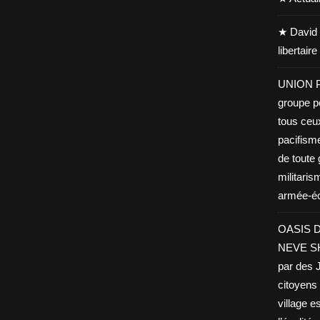
★ David 
libertair
UNION PA
groupe po
tous ceu
pacifisme
de toute 
militaris
armée-éco
OASIS D
NEVE SHA
par des J
citoyens 
village es