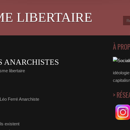
ME LIBERTAIRE
À PRO
ES ANARCHISTES
sme libertaire
idéologie 
capitalis
> RÉSE
ils existent