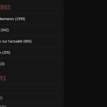
ORIES
ibertaires (1999)
 (942)
sur l'actualité (860)
e (205)
(3)
VES
2)
(10)