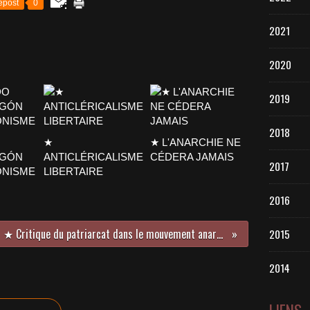
epost
0
2021
2020
2019
2018
★
★ L'ANARCHIE NE
AGÓN
ANTICLÉRICALISME
CÉDERA JAMAIS
2017
ONISME
LIBERTAIRE
2016
★ Critique du patriarcat dans le mouvement anarchiste
2015
2014