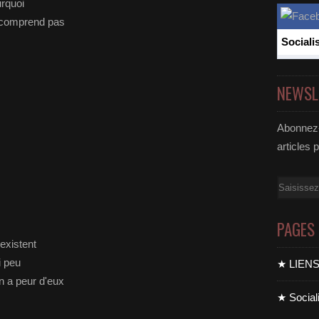
urquoi
s comprend pas
Sociali
NEWSL
Abonnez-
articles 
Email
PAGES
 existent
i peu
★ LIEN
n a peur d'eux
★ Sociali