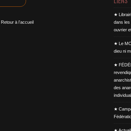
LIENS
★ Librair
Retour à l'accueil
dans les
ouvrier e
★ Le MO
dieu ni m
★ FÉDÉ
revendiq
anarchis
des anar
individua
★ Campag
Fédérati
★ Actual