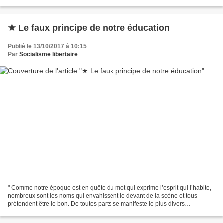
Propriété ? « Mon »...
★ Le faux principe de notre éducation
Publié le 13/10/2017 à 10:15
Par
Socialisme libertaire
" Comme notre époque est en quête du mot qui exprime l’esprit qui l’habite,
nombreux sont les noms qui envahissent le devant de la scène et tous
prétendent être le bon. De toutes parts se manifeste le plus divers
grouillement de partis et, autour de l’héritage...