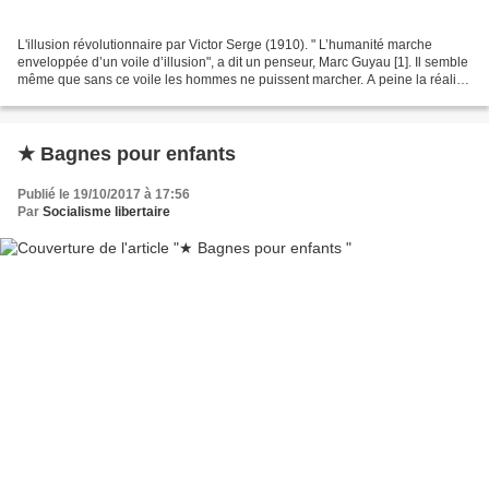
L'illusion révolutionnaire par Victor Serge (1910). " L’humanité marche
enveloppée d’un voile d’illusion", a dit un penseur, Marc Guyau [1]. Il semble
même que sans ce voile les hommes ne puissent marcher. A peine la réalité
leur a-t-elle arraché un bandeau...
★ Bagnes pour enfants
Publié le 19/10/2017 à 17:56
Par
Socialisme libertaire