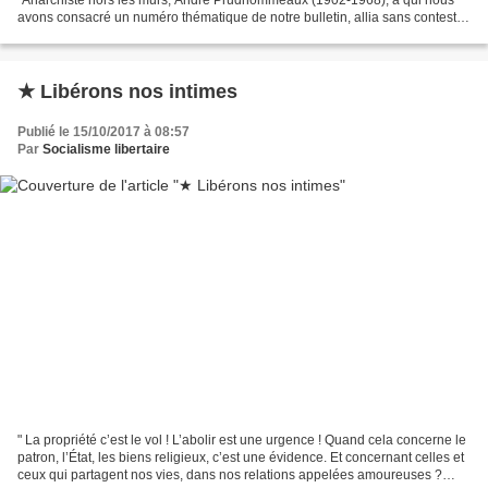
avons consacré un numéro thématique de notre bulletin, allia sans conteste
deux qualités assez rarement conjuguées...
★ Libérons nos intimes
Publié le 15/10/2017 à 08:57
Par
Socialisme libertaire
" La propriété c’est le vol ! L’abolir est une urgence ! Quand cela concerne le
patron, l’État, les biens religieux, c’est une évidence. Et concernant celles et
ceux qui partagent nos vies, dans nos relations appelées amoureuses ?