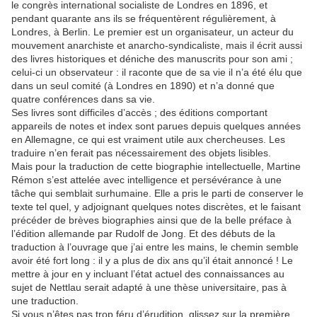
le congrès international socialiste de Londres en 1896, et
pendant quarante ans ils se fréquentèrent régulièrement, à
Londres, à Berlin. Le premier est un organisateur, un acteur du
mouvement anarchiste et anarcho-syndicaliste, mais il écrit aussi
des livres historiques et déniche des manuscrits pour son ami ;
celui-ci un observateur : il raconte que de sa vie il n’a été élu que
dans un seul comité (à Londres en 1890) et n’a donné que
quatre conférences dans sa vie.
Ses livres sont difficiles d’accès ; des éditions comportant
appareils de notes et index sont parues depuis quelques années
en Allemagne, ce qui est vraiment utile aux chercheuses. Les
traduire n’en ferait pas nécessairement des objets lisibles.
Mais pour la traduction de cette biographie intellectuelle, Martine
Rémon s’est attelée avec intelligence et persévérance à une
tâche qui semblait surhumaine. Elle a pris le parti de conserver le
texte tel quel, y adjoignant quelques notes discrètes, et le faisant
précéder de brèves biographies ainsi que de la belle préface à
l’édition allemande par Rudolf de Jong. Et des débuts de la
traduction à l’ouvrage que j’ai entre les mains, le chemin semble
avoir été fort long : il y a plus de dix ans qu’il était annoncé ! Le
mettre à jour en y incluant l’état actuel des connaissances au
sujet de Nettlau serait adapté à une thèse universitaire, pas à
une traduction.
Si vous n’êtes pas trop féru d’érudition, glissez sur la première