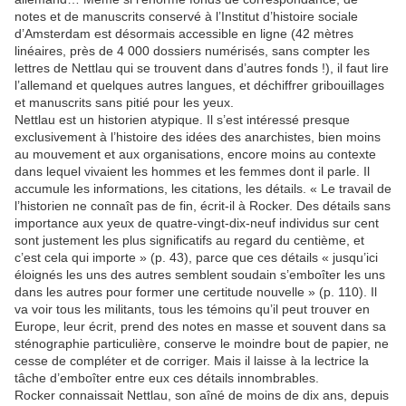
notes et de manuscrits conservé à l’Institut d’histoire sociale
d’Amsterdam est désormais accessible en ligne (42 mètres
linéaires, près de 4 000 dossiers numérisés, sans compter les
lettres de Nettlau qui se trouvent dans d’autres fonds !), il faut lire
l’allemand et quelques autres langues, et déchiffrer gribouillages
et manuscrits sans pitié pour les yeux.
Nettlau est un historien atypique. Il s’est intéressé presque
exclusivement à l’histoire des idées des anarchistes, bien moins
au mouvement et aux organisations, encore moins au contexte
dans lequel vivaient les hommes et les femmes dont il parle. Il
accumule les informations, les citations, les détails. « Le travail de
l’historien ne connaît pas de fin, écrit-il à Rocker. Des détails sans
importance aux yeux de quatre-vingt-dix-neuf individus sur cent
sont justement les plus significatifs au regard du centième, et
c’est cela qui importe » (p. 43), parce que ces détails « jusqu’ici
éloignés les uns des autres semblent soudain s’emboîter les uns
dans les autres pour former une certitude nouvelle » (p. 110). Il
va voir tous les militants, tous les témoins qu’il peut trouver en
Europe, leur écrit, prend des notes en masse et souvent dans sa
sténographie particulière, conserve le moindre bout de papier, ne
cesse de compléter et de corriger. Mais il laisse à la lectrice la
tâche d’emboîter entre eux ces détails innombrables.
Rocker connaissait Nettlau, son aîné de moins de dix ans, depuis