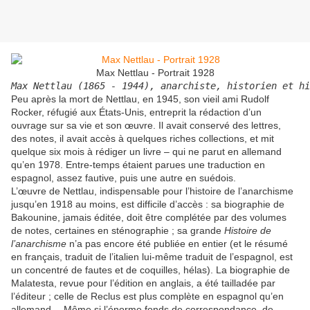
Max Nettlau - Portrait 1928
Max Nettlau (1865 - 1944), anarchiste, historien et hi
Peu après la mort de Nettlau, en 1945, son vieil ami Rudolf
Rocker, réfugié aux États-Unis, entreprit la rédaction d’un
ouvrage sur sa vie et son œuvre. Il avait conservé des lettres,
des notes, il avait accès à quelques riches collections, et mit
quelque six mois à rédiger un livre – qui ne parut en allemand
qu’en 1978. Entre-temps étaient parues une traduction en
espagnol, assez fautive, puis une autre en suédois.
L’œuvre de Nettlau, indispensable pour l’histoire de l’anarchisme
jusqu’en 1918 au moins, est difficile d’accès : sa biographie de
Bakounine, jamais éditée, doit être complétée par des volumes
de notes, certaines en sténographie ; sa grande
Histoire de
l’anarchisme
n’a pas encore été publiée en entier (et le résumé
en français, traduit de l’italien lui-même traduit de l’espagnol, est
un concentré de fautes et de coquilles, hélas). La biographie de
Malatesta, revue pour l’édition en anglais, a été tailladée par
l’éditeur ; celle de Reclus est plus complète en espagnol qu’en
allemand… Même si l’énorme fonds de correspondance, de