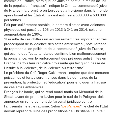
commis en France, alors que les Juifs ne sont que moins de 1%
de la population française", indique le Crif. La communauté juive
de France - la première en Europe et la troisième dans le monde
après Israël et les États-Unis - est estimée à 500.000 à 600.000
personnes.
Fait particulièrement notable, le nombre d'actes avec violences
physiques est passé de 105 en 2013 à 241 en 2014, soit une
augmentation de 130%.
"Il résulte de ces chiffres un accroissement très important et très
préoccupant de la violence des actes antisémites", note l'organe
de représentation politique de la communauté juive de France,
qui estime que "cette tendance confirme bien malheureusement
la persistance, voir le renforcement des préjuges antisémites en
France, parfois leur radicalité croissante qui fait qu'on passe de
l'insulte à la violence, de la violence au terrorisme".
Le président du Crif, Roger Cukierman, "espère que des mesures
puissantes et fortes seront prises dans les domaines de la
prévention, la protection et l'éducation" pour endiguer la hausse
de ces actes antisémites.
François Hollande, qui se rend mardi matin au Mémorial de la
Shoah avant de prendre l'avion pour le sud de la Pologne, doit
annoncer un renforcement de l'arsenal juridique contre
l'antisémitisme et le racisme. Selon "
Le Parisien
", le chef de l’État
devrait reprendre l'une des propositions de Christiane Taubira :