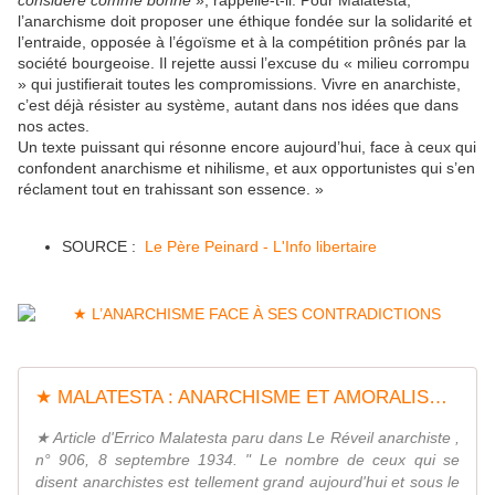
considère comme bonne
», rappelle-t-il. Pour Malatesta,
l’anarchisme doit proposer une éthique fondée sur la solidarité et
l’entraide, opposée à l’égoïsme et à la compétition prônés par la
société bourgeoise. Il rejette aussi l’excuse du « milieu corrompu
» qui justifierait toutes les compromissions. Vivre en anarchiste,
c’est déjà résister au système, autant dans nos idées que dans
nos actes.
Un texte puissant qui résonne encore aujourd’hui, face à ceux qui
confondent anarchisme et nihilisme, et aux opportunistes qui s’en
réclament tout en trahissant son essence. »
SOURCE :
Le Père Peinard - L'Info libertaire
★ MALATESTA : ANARCHISME ET AMORALISME - Socialisme libertaire
★ Article d'Errico Malatesta paru dans Le Réveil anarchiste ,
n° 906, 8 septembre 1934. " Le nombre de ceux qui se
disent anarchistes est tellement grand aujourd'hui et sous le