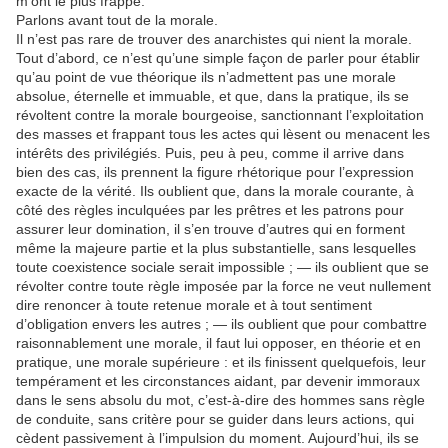
m’ont le plus frappé.
Parlons avant tout de la morale.
Il n’est pas rare de trouver des anarchistes qui nient la morale.
Tout d’abord, ce n’est qu’une simple façon de parler pour établir
qu’au point de vue théorique ils n’admettent pas une morale
absolue, éternelle et immuable, et que, dans la pratique, ils se
révoltent contre la morale bourgeoise, sanctionnant l’exploitation
des masses et frappant tous les actes qui lèsent ou menacent les
intérêts des privilégiés. Puis, peu à peu, comme il arrive dans
bien des cas, ils prennent la figure rhétorique pour l’expression
exacte de la vérité. Ils oublient que, dans la morale courante, à
côté des règles inculquées par les prêtres et les patrons pour
assurer leur domination, il s’en trouve d’autres qui en forment
même la majeure partie et la plus substantielle, sans lesquelles
toute coexistence sociale serait impossible ; — ils oublient que se
révolter contre toute règle imposée par la force ne veut nullement
dire renoncer à toute retenue morale et à tout sentiment
d’obligation envers les autres ; — ils oublient que pour combattre
raisonnablement une morale, il faut lui opposer, en théorie et en
pratique, une morale supérieure : et ils finissent quelquefois, leur
tempérament et les circonstances aidant, par devenir immoraux
dans le sens absolu du mot, c’est-à-dire des hommes sans règle
de conduite, sans critère pour se guider dans leurs actions, qui
cèdent passivement à l’impulsion du moment. Aujourd’hui, ils se