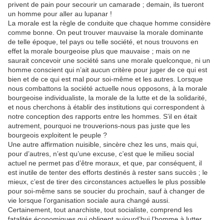
privent de pain pour secourir un camarade ; demain, ils tueront
un homme pour aller au lupanar !
La morale est la règle de conduite que chaque homme considère
comme bonne. On peut trouver mauvaise la morale dominante
de telle époque, tel pays ou telle société, et nous trouvons en
effet la morale bourgeoise plus que mauvaise ; mais on ne
saurait concevoir une société sans une morale quelconque, ni un
homme conscient qui n’ait aucun critère pour juger de ce qui est
bien et de ce qui est mal pour soi-même et les autres. Lorsque
nous combattons la société actuelle nous opposons, à la morale
bourgeoise individualiste, la morale de la lutte et de la solidarité,
et nous cherchons à établir des institutions qui correspondent à
notre conception des rapports entre les hommes. S’il en était
autrement, pourquoi ne trouverions-nous pas juste que les
bourgeois exploitent le peuple ?
Une autre affirmation nuisible, sincère chez les uns, mais qui,
pour d’autres, n’est qu’une excuse, c’est que le milieu social
actuel ne permet pas d’être moraux, et que, par conséquent, il
est inutile de tenter des efforts destinés à rester sans succès ; le
mieux, c’est de tirer des circonstances actuelles le plus possible
pour soi-même sans se soucier du prochain, sauf à changer de
vie lorsque l’organisation sociale aura changé aussi.
Certainement, tout anarchiste, tout socialiste, comprend les
fatalités économiques qui obligent aujourd’hui l’homme à lutter