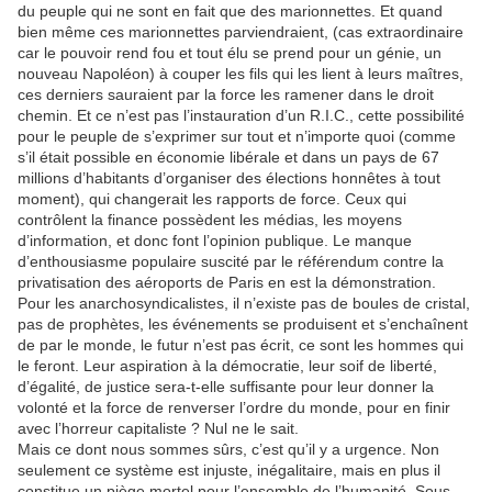
du peuple qui ne sont en fait que des marionnettes. Et quand
bien même ces marionnettes parviendraient, (cas extraordinaire
car le pouvoir rend fou et tout élu se prend pour un génie, un
nouveau Napoléon) à couper les fils qui les lient à leurs maîtres,
ces derniers sauraient par la force les ramener dans le droit
chemin. Et ce n’est pas l’instauration d’un R.I.C., cette possibilité
pour le peuple de s’exprimer sur tout et n’importe quoi (comme
s’il était possible en économie libérale et dans un pays de 67
millions d’habitants d’organiser des élections honnêtes à tout
moment), qui changerait les rapports de force. Ceux qui
contrôlent la finance possèdent les médias, les moyens
d’information, et donc font l’opinion publique. Le manque
d’enthousiasme populaire suscité par le référendum contre la
privatisation des aéroports de Paris en est la démonstration.
Pour les anarchosyndicalistes, il n’existe pas de boules de cristal,
pas de prophètes, les événements se produisent et s’enchaînent
de par le monde, le futur n’est pas écrit, ce sont les hommes qui
le feront. Leur aspiration à la démocratie, leur soif de liberté,
d’égalité, de justice sera-t-elle suffisante pour leur donner la
volonté et la force de renverser l’ordre du monde, pour en finir
avec l’horreur capitaliste ? Nul ne le sait.
Mais ce dont nous sommes sûrs, c’est qu’il y a urgence. Non
seulement ce système est injuste, inégalitaire, mais en plus il
constitue un piège mortel pour l’ensemble de l’humanité. Sous