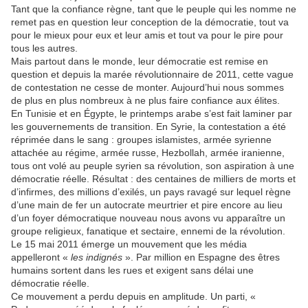
Tant que la confiance règne, tant que le peuple qui les nomme ne
remet pas en question leur conception de la démocratie, tout va
pour le mieux pour eux et leur amis et tout va pour le pire pour
tous les autres.
Mais partout dans le monde, leur démocratie est remise en
question et depuis la marée révolutionnaire de 2011, cette vague
de contestation ne cesse de monter. Aujourd’hui nous sommes
de plus en plus nombreux à ne plus faire confiance aux élites.
En Tunisie et en Égypte, le printemps arabe s’est fait laminer par
les gouvernements de transition. En Syrie, la contestation a été
réprimée dans le sang : groupes islamistes, armée syrienne
attachée au régime, armée russe, Hezbollah, armée iranienne,
tous ont volé au peuple syrien sa révolution, son aspiration à une
démocratie réelle. Résultat : des centaines de milliers de morts et
d’infirmes, des millions d’exilés, un pays ravagé sur lequel règne
d’une main de fer un autocrate meurtrier et pire encore au lieu
d’un foyer démocratique nouveau nous avons vu apparaître un
groupe religieux, fanatique et sectaire, ennemi de la révolution.
Le 15 mai 2011 émerge un mouvement que les média
appelleront «
les indignés
». Par million en Espagne des êtres
humains sortent dans les rues et exigent sans délai une
démocratie réelle.
Ce mouvement a perdu depuis en amplitude. Un parti, «