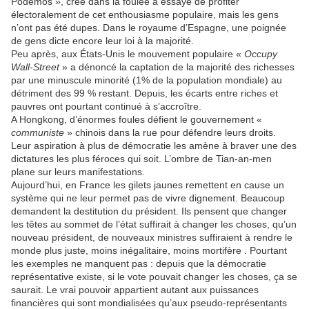
Podemos », créé dans la foulée a essayé de profiter
électoralement de cet enthousiasme populaire, mais les gens
n’ont pas été dupes. Dans le royaume d’Espagne, une poignée
de gens dicte encore leur loi à la majorité.
Peu après, aux États-Unis le mouvement populaire «
Occupy
Wall-Street
» a dénoncé la captation de la majorité des richesses
par une minuscule minorité (1% de la population mondiale) au
détriment des 99 % restant. Depuis, les écarts entre riches et
pauvres ont pourtant continué à s’accroître.
A Hongkong, d’énormes foules défient le gouvernement «
communiste
» chinois dans la rue pour défendre leurs droits.
Leur aspiration à plus de démocratie les amène à braver une des
dictatures les plus féroces qui soit. L’ombre de Tian-an-men
plane sur leurs manifestations.
Aujourd’hui, en France les gilets jaunes remettent en cause un
système qui ne leur permet pas de vivre dignement. Beaucoup
demandent la destitution du président. Ils pensent que changer
les têtes au sommet de l’état suffirait à changer les choses, qu’un
nouveau président, de nouveaux ministres suffiraient à rendre le
monde plus juste, moins inégalitaire, moins mortifère . Pourtant
les exemples ne manquent pas : depuis que la démocratie
représentative existe, si le vote pouvait changer les choses, ça se
saurait. Le vrai pouvoir appartient autant aux puissances
financières qui sont mondialisées qu’aux pseudo-représentants