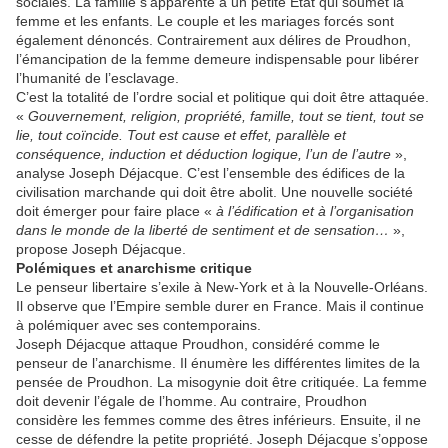
sociales. La famille s’apparente à un petite Etat qui soumet la
femme et les enfants. Le couple et les mariages forcés sont
également dénoncés. Contrairement aux délires de Proudhon,
l’émancipation de la femme demeure indispensable pour libérer
l’humanité de l’esclavage.
C’est la totalité de l’ordre social et politique qui doit être attaquée.
«
Gouvernement, religion, propriété, famille, tout se tient, tout se
lie, tout coïncide. Tout est cause et effet, parallèle et
conséquence, induction et déduction logique, l’un de l’autre
»,
analyse Joseph Déjacque. C’est l’ensemble des édifices de la
civilisation marchande qui doit être abolit. Une nouvelle société
doit émerger pour faire place «
à l’édification et à l’organisation
dans le monde de la liberté de sentiment et de sensation…
»,
propose Joseph Déjacque.
Polémiques et anarchisme critique
Le penseur libertaire s’exile à New-York et à la Nouvelle-Orléans.
Il observe que l’Empire semble durer en France. Mais il continue
à polémiquer avec ses contemporains.
Joseph Déjacque attaque Proudhon, considéré comme le
penseur de l’anarchisme. Il énumère les différentes limites de la
pensée de Proudhon. La misogynie doit être critiquée. La femme
doit devenir l’égale de l’homme. Au contraire, Proudhon
considère les femmes comme des êtres inférieurs. Ensuite, il ne
cesse de défendre la petite propriété. Joseph Déjacque s’oppose