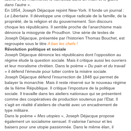
dans l’autre
».
En 1854, Joseph Déjacque rejoint New-York. Il fonde un journal :
Le Libertaire
. Il développe une critique radicale de la famille, de la
propriété, de la religion et du gouvernement. Son discours
choque les républicains. Il semble proche de l’anarchisme mais
dénonce la misogynie de Proudhon. Une série de textes de
Joseph Déjacque, présentée par l’historien Thomas Bouchet, est
regroupée sous le titre
A bas les chefs !
Révolution politique et sociale
Joseph Déjacque dénonce les républicains dont l’opposition au
régime élude la question sociale. Mais il critique aussi les ouvriers
et leur moralisme chrétien. Dans le poème «
Du pain et du travail
» il défend l’émeute pour lutter contre la misère sociale.
Joseph Déjacque défend l’insurrection de 1848 qui permet de
balayer la monarchie. Mais il reste réservé sur le nouveau régime
de la IIème République. Il critique l’imposture de la politique
sociale. Il travaille dans les ateliers nationaux qui se présentent
comme des coopératives de production soutenus par l’Etat. Il
s’agit en réalité d’ateliers de charité avec un encadrement de
type militaire.
Dans le poème «
Mes utopies
», Joseph Déjacque propose
également un socialisme sensuel. Il valorise l’amour et les
baisers pour une utopie passionnée. Dans le même élan, il