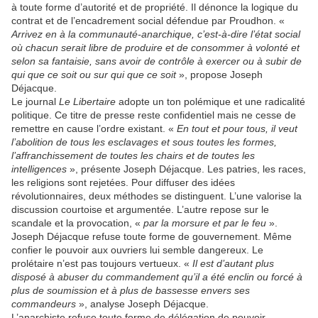
à toute forme d’autorité et de propriété. Il dénonce la logique du
contrat et de l’encadrement social défendue par Proudhon. «
Arrivez en à la communauté-anarchique, c’est-à-dire l’état social
où chacun serait libre de produire et de consommer à volonté et
selon sa fantaisie, sans avoir de contrôle à exercer ou à subir de
qui que ce soit ou sur qui que ce soit
», propose Joseph
Déjacque.
Le journal
Le Libertaire
adopte un ton polémique et une radicalité
politique. Ce titre de presse reste confidentiel mais ne cesse de
remettre en cause l’ordre existant. «
En tout et pour tous, il veut
l’abolition de tous les esclavages et sous toutes les formes,
l’affranchissement de toutes les chairs et de toutes les
intelligences
», présente Joseph Déjacque. Les patries, les races,
les religions sont rejetées. Pour diffuser des idées
révolutionnaires, deux méthodes se distinguent. L’une valorise la
discussion courtoise et argumentée. L’autre repose sur le
scandale et la provocation, «
par la morsure et par le feu
».
Joseph Déjacque refuse toute forme de gouvernement. Même
confier le pouvoir aux ouvriers lui semble dangereux. Le
prolétaire n’est pas toujours vertueux. «
Il est d’autant plus
disposé à abuser du commandement qu’il a été enclin ou forcé à
plus de soumission et à plus de bassesse envers ses
commandeurs
», analyse Joseph Déjacque.
L’anarchiste refuse toute forme de délégation de pouvoir,