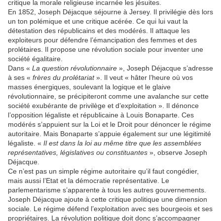
critique la morale religieuse incarnée les jésuites.
En 1852, Joseph Déjacque séjourne à Jersey. Il privilégie dès lors
un ton polémique et une critique acérée. Ce qui lui vaut la
détestation des républicains et des modérés. Il attaque les
exploiteurs pour défendre l’émancipation des femmes et des
prolétaires. Il propose une révolution sociale pour inventer une
société égalitaire.
Dans «
La question révolutionnaire
», Joseph Déjacque s’adresse
à ses «
frères du prolétariat
». Il veut « hâter l’heure où vos
masses énergiques, soulevant la logique et le glaive
révolutionnaire, se précipiteront comme une avalanche sur cette
société exubérante de privilège et d’exploitation ». Il dénonce
l’opposition légaliste et républicaine à Louis Bonaparte. Ces
modérés s’appuient sur la Loi et le Droit pour dénoncer le régime
autoritaire. Mais Bonaparte s’appuie également sur une légitimité
légaliste. «
Il est dans la loi au même titre que les assemblées
représentatives, législatives ou constituantes
», observe Joseph
Déjacque.
Ce n’est pas un simple régime autoritaire qu’il faut congédier,
mais aussi l’Etat et la démocratie représentative. Le
parlementarisme s’apparente à tous les autres gouvernements.
Joseph Déjacque ajoute à cette critique politique une dimension
sociale. Le régime défend l’exploitation avec ses bourgeois et ses
propriétaires. La révolution politique doit donc s’accompagner