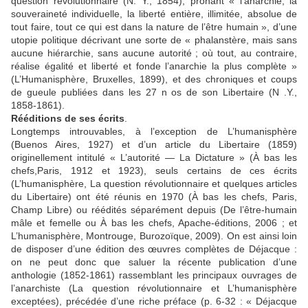
question révolutionnaire (N. Y., 1854), prônant « l’anarchie, la
souveraineté individuelle, la liberté entière, illimitée, absolue de
tout faire, tout ce qui est dans la nature de l’être humain », d’une
utopie politique décrivant une sorte de « phalanstère, mais sans
aucune hiérarchie, sans aucune autorité ; où tout, au contraire,
réalise égalité et liberté et fonde l’anarchie la plus complète »
(L’Humanisphère, Bruxelles, 1899), et des chroniques et coups
de gueule publiées dans les 27 n os de son Libertaire (N .Y.,
1858-1861).
Rééditions de ses écrits
.
Longtemps introuvables, à l’exception de L’humanisphère
(Buenos Aires, 1927) et d’un article du Libertaire (1859)
originellement intitulé « L’autorité — La Dictature » (À bas les
chefs,Paris, 1912 et 1923), seuls certains de ces écrits
(L’humanisphère, La question révolutionnaire et quelques articles
du Libertaire) ont été réunis en 1970 (À bas les chefs, Paris,
Champ Libre) ou réédités séparément depuis (De l’être-humain
mâle et femelle ou À bas les chefs, Apache-éditions, 2006 ; et
L’humanisphère, Montrouge, Burozoïque, 2009). On est ainsi loin
de disposer d’une édition des œuvres complètes de Déjacque :
on ne peut donc que saluer la récente publication d’une
anthologie (1852-1861) rassemblant les principaux ouvrages de
l’anarchiste (La question révolutionnaire et L’humanisphère
exceptées), précédée d’une riche préface (p. 6-32 : « Déjacque