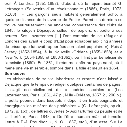
exil. À Londres (1851-1852), d’abord, où le rejoint bientôt G.
Lefrançais (Souvenirs d’un révolutionnaire (1886), Paris, 1972,
p.163) : « Les garçons seuls habitent généralement Soho, à
quelque distance de la taverne de Pottier. Parmi ces derniers se
trouve heureusement une ancienne connaissance des clubs de
1848, le citoyen Déjacque, colleur de papiers, et poète à ses
heures. Ses Lazaréennes [...] l’ont contraint de se réfugier à
Londres dès avant le coup d’État pour échapper aux cinq années
de prison que lui avait rapportées son talent populaire »). Puis à
Jersey (1852-1854), à la Nouvelle -Orléans (1855-1858) et à
New York (1854-1855 et 1858-1861), où il finit par bénéficier de
l’amnistie (1860). En 1861, il retourne enfin au pays natal, où il
mène une vie misérable, sombre dans la folie et meurt en 1864.
Son œuvre.
Les vicissitudes de sa vie laborieuse et errante n’ont laissé à
Déjacque que le temps de rédiger quelques centaines de pages :
il s’agit essentiellement de « poésies sociales » (Les
Lazaréennes, Paris, 1851, 47 p., N lle -Orléans, 1857 2 , 200 p.),
« petits poèmes dans lesquels il dépeint en traits poignants et
énergiques les misères des prolétaires » (G. Lefrançais, op.cit.,
1972, p. 163), de lettres ouvertes (« Aux tartuffes du peuple et de
la liberté », Paris, 1848, « De l’être- humain mâle et femelle.
Lettre à P.-J. Proudhon », N. O., 1857, etc.), d’un essai Sur La