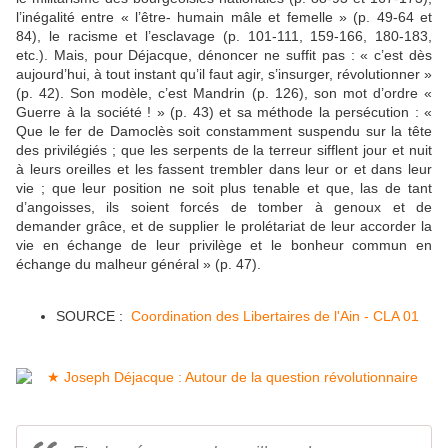
l’inégalité entre « l’être- humain mâle et femelle » (p. 49-64 et
84), le racisme et l’esclavage (p. 101-111, 159-166, 180-183,
etc.). Mais, pour Déjacque, dénoncer ne suffit pas : « c’est dès
aujourd’hui, à tout instant qu’il faut agir, s’insurger, révolutionner »
(p. 42). Son modèle, c’est Mandrin (p. 126), son mot d’ordre «
Guerre à la société ! » (p. 43) et sa méthode la persécution : «
Que le fer de Damoclès soit constamment suspendu sur la tête
des privilégiés ; que les serpents de la terreur sifflent jour et nuit
à leurs oreilles et les fassent trembler dans leur or et dans leur
vie ; que leur position ne soit plus tenable et que, las de tant
d’angoisses, ils soient forcés de tomber à genoux et de
demander grâce, et de supplier le prolétariat de leur accorder la
vie en échange de leur privilège et le bonheur commun en
échange du malheur général » (p. 47).
SOURCE :
Coordination des Libertaires de l'Ain - CLA 01