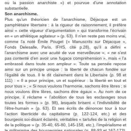
ou la passion anarchiste ») et pourvue d’une annotation
substantielle.
Son anarchisme.
Plus qu’un théoricien de l’anarchisme, Déjacque est un
pamphlétaire libertaire : à la rigueur de raisonnement, il préfère
ainsi « cette vigueur d’argumentation » qui transforme l’écrivain
en « un athlétique agitateur » (p. 63). Il n’en reste pas moins vrai,
comme l’a noté Émile Pouget (« Manuscrits sur Déjacque »,
Fonds Delesalle, Paris, IFHS, cité p.28), qu’il a défini «
l’anarchisme avec une acuité de vue merveilleuse », « ne s’est
pas contenté d’en avoir une fugace compréhension », mais « l’a
embrassé dans toute son ampleur ». Toute sa pensée repose
ainsi sur un principe unique : la liberté de chacun fondée sur
l’égalité de tous. Il le dit clairement dans le Libertaire (p. 98 et
111) : « Il a pour principe, un et supérieur : la liberté en tout et
pour tous » ; « Si nous voulons l’harmonie, sachons être libres ; si
nous voulons être libres, sachons être égaux ». Au nom de ce
principe, il réclame « l’abolition de tous les esclavages sous
toutes les formes » (p. 98), lesquels brisent « l’indivisibilité de
l’être-humain » (p. 63). Et ses écrits de dénoncer tour à tour
l’action liberticide du capitalisme (p. 122-124, etc.) et des
bourgeois soi-disant éclairés, véritables « tartufes de la religion et
de la politique » (p. 35-40, 65-80, 145-158, etc.), l’impérialisme et
le militarisme des bourgeoisies nationales (p. 88-93 et 167-173),