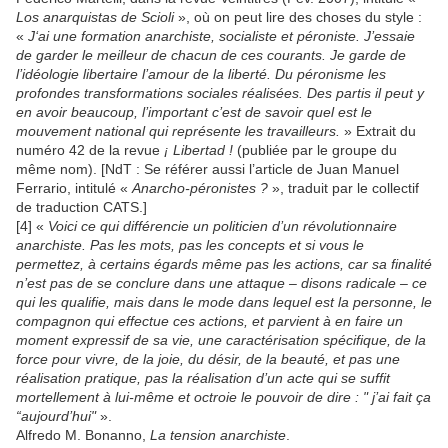
Los anarquistas de Scioli
», où on peut lire des choses du style :
«
J‘ai une formation anarchiste, socialiste et péroniste. J’essaie
de garder le meilleur de chacun de ces courants. Je garde de
l’idéologie libertaire l’amour de la liberté. Du péronisme les
profondes transformations sociales réalisées. Des partis il peut y
en avoir beaucoup, l’important c’est de savoir quel est le
mouvement national qui représente les travailleurs.
» Extrait du
numéro 42 de la revue
¡ Libertad !
(publiée par le groupe du
même nom). [NdT : Se référer aussi l’article de Juan Manuel
Ferrario, intitulé «
Anarcho-péronistes ?
», traduit par le collectif
de traduction CATS.]
[4] «
Voici ce qui différencie un politicien d’un révolutionnaire
anarchiste. Pas les mots, pas les concepts et si vous le
permettez, à certains égards même pas les actions, car sa finalité
n’est pas de se conclure dans une attaque – disons radicale – ce
qui les qualifie, mais dans le mode dans lequel est la personne, le
compagnon qui effectue ces actions, et parvient à en faire un
moment expressif de sa vie, une caractérisation spécifique, de la
force pour vivre, de la joie, du désir, de la beauté, et pas une
réalisation pratique, pas la réalisation d’un acte qui se suffit
mortellement à lui-même et octroie le pouvoir de dire : " j’ai fait ça
“aujourd’hui"
».
Alfredo M. Bonanno,
La tension anarchiste
.