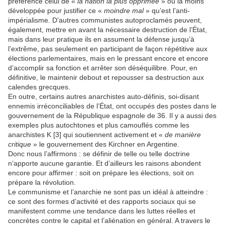
préférence celui de «
la nation la plus opprimée
» ou la moins
développée pour justifier ce «
moindre mal
» qu’est l’anti-
impérialisme. D’autres communistes autoproclamés peuvent,
également, mettre en avant la nécessaire destruction de l’État,
mais dans leur pratique ils en assument la défense jusqu’à
l’extrême, pas seulement en participant de façon répétitive aux
élections parlementaires, mais en le pressant encore et encore
d’accomplir sa fonction et arrêter son déséquilibre. Pour, en
définitive, le maintenir debout et repousser sa destruction aux
calendes grecques.
En outre, certains autres anarchistes auto-définis, soi-disant
ennemis irréconciliables de l’État, ont occupés des postes dans le
gouvernement de la République espagnole de 36. Il y a aussi des
exemples plus autochtones et plus camouflés comme les
anarchistes K [3] qui soutiennent activement et «
de manière
critique
» le gouvernement des Kirchner en Argentine.
Donc nous l’affirmons : se définir de telle ou telle doctrine
n’apporte aucune garantie. Et d’ailleurs les raisons abondent
encore pour affirmer : soit on prépare les élections, soit on
prépare la révolution.
Le communisme et l’anarchie ne sont pas un idéal à atteindre :
ce sont des formes d’activité et des rapports sociaux qui se
manifestent comme une tendance dans les luttes réelles et
concrètes contre le capital et l’aliénation en général. A travers le