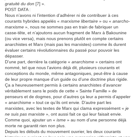
gratuité du don
[7] ».
POST DATA :
Nous n’avons ni l’intention d’adhérer ni de contribuer à ces
courants hybrides appelés «
marxisme libertaire
» ou «
anarcho-
marxisme
», nous ne sommes pas en train de fabriquer un
casse-tête, et n’ajoutons aucun fragment de Marx à Bakounine
(ou vice versa), mais nous prenons plutôt en compte certains
anarchistes et Marx (mais pas les marxistes) comme ils durent
évaluer certains révolutionnaires du passé pour pouvoir les
dépasser.
D’une part, derrière la catégorie «
anarchisme
» certains ont
nommé, tel que nous l’avions déjà dit, plusieurs courants et
conceptions du monde, même antagoniques, peut-être à cause
de leur propre manque d’un guide ou d’une doctrine plus rigide.
Ça a heureusement permis à certains anarchistes d’avancer
véritablement sans le poids de cette « Sainte Famille » de
penseurs et de dogmes, pour d’autres ça leur a permis d’appeler
« anarchisme » tout ce qu’ils ont envie. D’autre part les
marxistes, avec les textes de Marx qui clama expressément «
je
ne suis pas marxiste
», ont aussi fait ce qui leur faisait envie.
Comme quoi, ajouter un «
isme
» au nom d’une personne déjà
morte ne garantit rien non plus.
Depuis les débuts du mouvement ouvrier, les deux courants