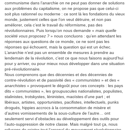
communisme dans l’anarchie on ne peut pas donner de solutions
aux problèmes du capitalisme, on ne propose pas que celui-ci
soit plus rationnel ou moderne : ce sont là les fondations du vieux
monde, justement celles que l’on veut détruire, et non pas
améliorer, cela c’est le travail du réformisme, pas des
révolutionnaires. Puis lorsqu’on nous demande «
mais quelle
société vous proposez ?
» nous concluons : qu’en attendant les
réponses aux questions de ce monde, ce ne sont pas les
réponses qui échouent, mais la question qui est un échec.
L’anarchie n’est pas un ensemble de mesures à prendre au
lendemain de la révolution, c’est ce que nous faisons aujourd’hui
pour y arriver, ou pour mieux nous développer dans une situation
pré-révolutionnaire.
Nous comprenons que des décennies et des décennies de
contre-révolution et de passivité des «
communistes
» et des «
anarchistes
» provoquent le dégoût pour ces concepts : les pays
dits « communistes », les groupuscules nationalistes, populistes,
stalinistes, trotskystes, léninistes, maoïstes d’une part ; et
libéraux, artistes, opportunistes, pacifistes, intellectuels, punks
drogués, hippies accrocs à la consommation de misère et
d’autres vomissements de la sous-culture de l’autre… ont
seulement servi d’obstacles au développement des outils pour
l’auto-suppression de notre classe. Mais malgré tout ça, nous
refusons de rejeter tout l’arsenal du mouvement révolutionnaire,