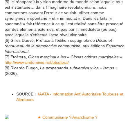
[5] Ici réapparaît la vision moderne du monde selon laquelle tout
est instantané… dans l’imaginaire révolutionnaire, nous
commettons souvent l’erreur de vouloir utiliser comme
synonymes « spontané » et « immédiat ». Dans les faits, «
spontané » fait référence à ce qui est réalisé sans être provoqué
par des éléments externes, et pas par l’immédiateté (ou pas)
avec laquelle s’effectue l’acte révolutionnaire.
[6] Gilles Dauvé, Préface à l’édition espagnole de
Déclin et
renouveau de la perspective communiste
, aux éditions
Espartaco
Internacional
.
[7] Etcétera,
Glosa marginal a las « Glosas criticas marginales
».
http://www.sindominio.net/etcetera/
[8] Ricardo Fuego,
La propaganda subversiva y los « ismos
»
(2006).
SOURCE :
IAATA - Information Anti Autoritaire Toulouse et
Alentours