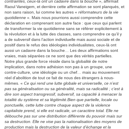
contraintes, ceux-là ont un cadavre dans la bouche
», affirmait
Raoul Vaneigem, et derrière cette affirmation se sont planqués, et
non sans raison, lui comme les autres «
réformateurs de la vie
quotidienne
». Mais nous pourrions aussi comprendre cette
déclaration en comprenant son autre face : que ceux qui parlent
de transformer la vie quotidienne sans se référer explicitement à
la révolution et à la lutte des classes, sans comprendre ce qu’il y
a de subversif dans l’action individuelle mais aussi sociale et de
positif dans le refus des idéologies individualistes, ceux-là ont
aussi un cadavre dans la bouche… Les deux affirmations sont
vraies, mais séparées ce ne sont que des vérités partielles.
Notre plus grande force réside dans la globalité de notre
implication, dans notre adhésion non pas à un groupe, une
contre-culture, une idéologie ou un chef… mais au mouvement
réel d’abolition de tout ce fait de nous des étrangers à nous-
mêmes. «
Ce qui rend une lutte globale et universelle, ce n’est
pas sa généralisation ou sa généralité, mais sa radicalité ; c’est à
dire son aspect transgressif, subversif, sa capacité à menacer la
totalité du système et sa légitimité.Bien que partielle, locale ou
ponctuelle, cette lutte contre chaque aspect de la violence
capitaliste prend, si elle est radicale, un caractère total. Elle ne
débouche pas sur une distribution différente du pouvoir mais sur
sa destruction. Elle ne vise pas la nationalisation des moyens de
production mais la destruction de la valeur d’échange et la