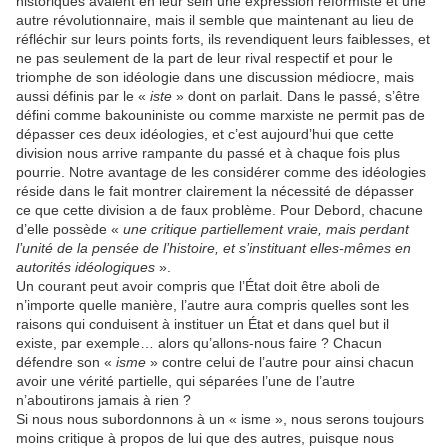
historiques avaient en leur sein une expression réformiste et une
autre révolutionnaire, mais il semble que maintenant au lieu de
réfléchir sur leurs points forts, ils revendiquent leurs faiblesses, et
ne pas seulement de la part de leur rival respectif et pour le
triomphe de son idéologie dans une discussion médiocre, mais
aussi définis par le «
iste
» dont on parlait. Dans le passé, s’être
défini comme bakouniniste ou comme marxiste ne permit pas de
dépasser ces deux idéologies, et c’est aujourd’hui que cette
division nous arrive rampante du passé et à chaque fois plus
pourrie. Notre avantage de les considérer comme des idéologies
réside dans le fait montrer clairement la nécessité de dépasser
ce que cette division a de faux problème. Pour Debord, chacune
d’elle possède «
une critique partiellement vraie, mais perdant
l’unité de la pensée de l’histoire, et s’instituant elles-mêmes en
autorités idéologiques
».
Un courant peut avoir compris que l’État doit être aboli de
n’importe quelle manière, l’autre aura compris quelles sont les
raisons qui conduisent à instituer un État et dans quel but il
existe, par exemple… alors qu’allons-nous faire ? Chacun
défendre son «
isme
» contre celui de l’autre pour ainsi chacun
avoir une vérité partielle, qui séparées l’une de l’autre
n’aboutirons jamais à rien ?
Si nous nous subordonnons à un « isme », nous serons toujours
moins critique à propos de lui que des autres, puisque nous