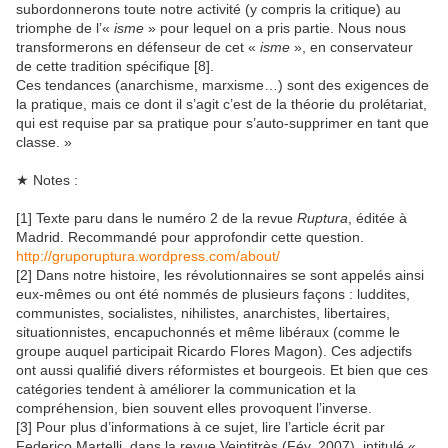
subordonnerons toute notre activité (y compris la critique) au
triomphe de l’«
isme
» pour lequel on a pris partie. Nous nous
transformerons en défenseur de cet «
isme
», en conservateur
de cette tradition spécifique [8].
Ces tendances (anarchisme, marxisme…) sont des exigences de
la pratique, mais ce dont il s’agit c’est de la théorie du prolétariat,
qui est requise par sa pratique pour s’auto-supprimer en tant que
classe. »
★ Notes :
[1] Texte paru dans le numéro 2 de la revue
Ruptura
, éditée à
Madrid. Recommandé pour approfondir cette question.
http://gruporuptura.wordpress.com/about/
[2] Dans notre histoire, les révolutionnaires se sont appelés ainsi
eux-mêmes ou ont été nommés de plusieurs façons : luddites,
communistes, socialistes, nihilistes, anarchistes, libertaires,
situationnistes, encapuchonnés et même libéraux (comme le
groupe auquel participait Ricardo Flores Magon). Ces adjectifs
ont aussi qualifié divers réformistes et bourgeois. Et bien que ces
catégories tendent à améliorer la communication et la
compréhension, bien souvent elles provoquent l’inverse.
[3] Pour plus d’informations à ce sujet, lire l’article écrit par
Federico Martelli, dans la revue Veintitrès (Fév. 2007), intitulé «