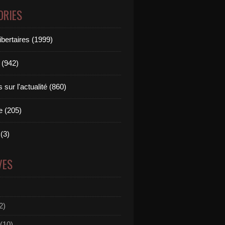
ORIES
ibertaires (1999)
 (942)
sur l'actualité (860)
e (205)
(3)
VES
2)
(10)