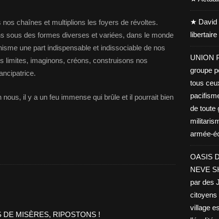
★ David 
nos chaînes et multiplions les foyers de révoltes.
libertair
ns sous des formes diverses et variées, dans le monde
inisme une part indispensable et indissociable de nos
UNION PA
es limites, imaginons, créons, construisons nos
groupe po
ncipatrice.
tous ceu
pacifisme
nous, il y a un feu immense qui brûle et il pourrait bien
de toute 
militaris
armée-éco
OASIS D
NEVE SHA
par des J
citoyens 
village es