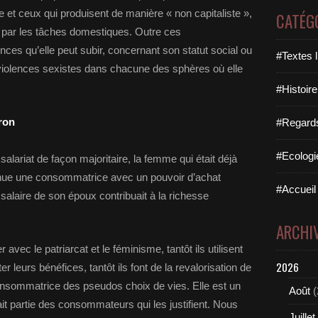
ste et ceux qui produisent de manière « non capitaliste »,
CATÉG
t par les tâches domestiques. Outre ces
nces qu’elle peut subir, concernant son statut social ou
#Textes l
 violences sexistes dans chacune des sphères où elle
#Histoire
ron
#Regards 
#Ecologi
alariat de façon majoritaire, la femme qui était déjà
enue une consommatrice avec un pouvoir d’achat
#Accueil 
 salaire de son époux contribuait à la richesse
ARCHI
avec le patriarcat et le féminisme, tantôt ils utilisent
2026
leurs bénéfices, tantôt ils font de la revalorisation de
onsommatrice des pseudos choix de vies. Elle est un
Août
(
fait partie des consommateurs qui les justifient. Nous
Juillet