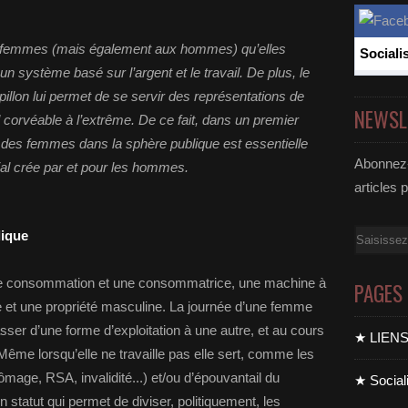
x femmes (mais également aux hommes) qu’elles
Sociali
n système basé sur l’argent et le travail. De plus, le
illon lui permet de se servir des représentations de
NEWSL
l corvéable à l’extrême. De ce fait, dans un premier
n des femmes dans la sphère publique est essentielle
Abonnez-
al crée par et pour les hommes.
articles 
lique
Email
de consommation et une consommatrice, une machine à
PAGES
e et une propriété masculine. La journée d’une femme
sser d’une forme d’exploitation à une autre, et au cours
★ LIEN
 Même lorsqu’elle ne travaille pas elle sert, comme les
mage, RSA, invalidité...) et/ou d’épouvantail du
★ Sociali
n statut qui permet de diviser, politiquement, les