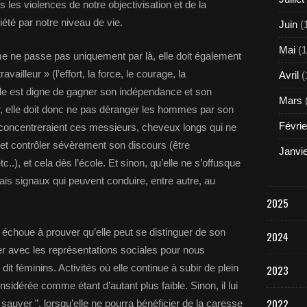
les violences de notre objectivisation et de la
iété par notre niveau de vie.
Juin
(
Mai
(1
mme ne passe pas uniquement par là, elle doit également
travailleur » (l’effort, la force, le courage, la
Avril
(
elle est digne de gagner son indépendance et son
Mars
, elle doit donc ne pas déranger les hommes par son
Févrie
éconcentreraient ces messieurs, cheveux longs qui ne
 et contrôler sévèrement son discours (être
Janvi
.), et cela dès l’école. Et sinon, qu’elle ne s’offusque
s signaux qui peuvent conduire, entre autre, au
2025
 échoue à prouver qu’elle peut se distinguer de son
2024
er avec les représentations sociales pour nous
t féminins. Activités où elle continue à subir de plein
2023
sidérée comme étant d’autant plus faible. Sinon, il lui
2022
“ sauver ”, lorsqu’elle ne pourra bénéficier de la caresse