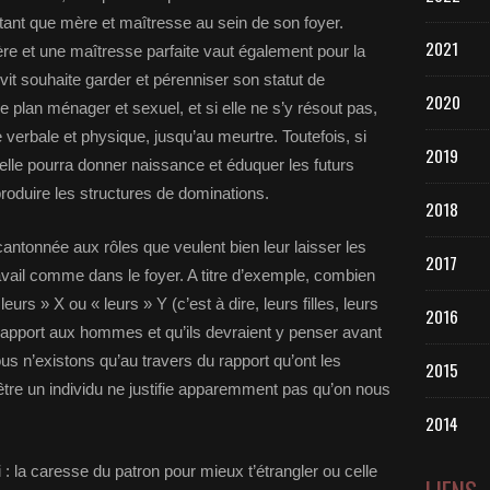
 tant que mère et maîtresse au sein de son foyer.
2021
ère et une maîtresse parfaite vaut également pour la
 vit souhaite garder et pérenniser son statut de
2020
le plan ménager et sexuel, et si elle ne s’y résout pas,
ce verbale et physique, jusqu’au meurtre. Toutefois, si
2019
o elle pourra donner naissance et éduquer les futurs
produire les structures de dominations.
2018
antonnée aux rôles que veulent bien leur laisser les
2017
vail comme dans le foyer. A titre d’exemple, combien
eurs » X ou « leurs » Y (c’est à dire, leurs filles, leurs
2016
rapport aux hommes et qu’ils devraient y penser avant
ous n’existons qu’au travers du rapport qu’ont les
2015
tre un individu ne justifie apparemment pas qu’on nous
2014
 : la caresse du patron pour mieux t’étrangler ou celle