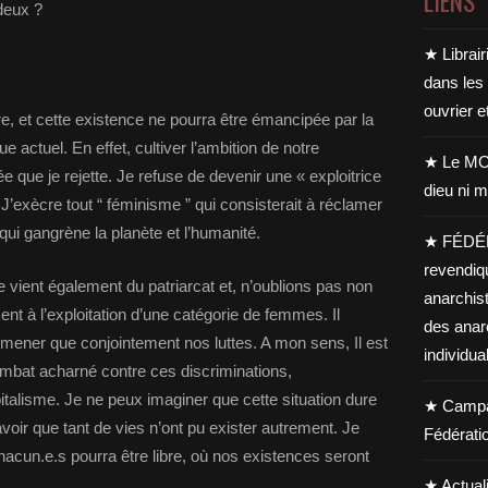
LIENS
 deux ?
★ Librair
dans les
ouvrier e
tre, et cette existence ne pourra être émancipée par la
 actuel. En effet, cultiver l’ambition de notre
★ Le MO
ée que je rejette. Je refuse de devenir une « exploitrice
dieu ni m
. J’exècre tout “ féminisme ” qui consisterait à réclamer
ui gangrène la planète et l’humanité.
★ FÉDÉ
revendiq
e vient également du patriarcat et, n’oublions pas non
anarchis
ent à l’exploitation d’une catégorie de femmes. Il
des anar
mener que conjointement nos luttes. A mon sens, Il est
individua
bat acharné contre ces discriminations,
pitalisme. Je ne peux imaginer que cette situation dure
★ Campag
avoir que tant de vies n’ont pu exister autrement. Je
Fédérati
hacun.e.s pourra être libre, où nos existences seront
★ Actual