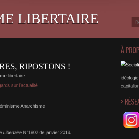
ME LIBERTAIRE
À PRO
RES, RIPOSTONS !
me libertaire
idéologie 
rds sur l'actualité
capitalis
> RÉSE
 Libertaire
N°1802 de janvier 2019.