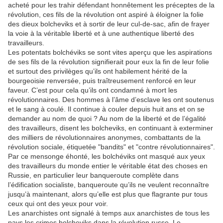
acheté pour les trahir défendant honnêtement les préceptes de la
révolution, ces fils de la révolution ont aspiré à éloigner la folie
des dieux bolcheviks et à sortir de leur cul-de-sac, afin de frayer
la voie à la véritable liberté et à une authentique liberté des
travailleurs.
Les potentats bolchéviks se sont vites aperçu que les aspirations
de ses fils de la révolution signifierait pour eux la fin de leur folie
et surtout des privilèges qu’ils ont habilement hérité de la
bourgeoisie renversée, puis traîtreusement renforcé en leur
faveur. C’est pour cela qu’ils ont condamné à mort les
révolutionnaires. Des hommes à l’âme d’esclave les ont soutenus
et le sang à coulé. Il continue à couler depuis huit ans et on se
demander au nom de quoi ? Au nom de la liberté et de l’égalité
des travailleurs, disent les bolcheviks, en continuant à exterminer
des milliers de révolutionnaires anonymes, combattants de la
révolution sociale, étiquetée "bandits" et "contre révolutionnaires".
Par ce mensonge éhonté, les bolchéviks ont masqué aux yeux
des travailleurs du monde entier le véritable état des choses en
Russie, en particulier leur banqueroute complète dans
l’édification socialiste, banqueroute qu’ils ne veulent reconnaître
jusqu’à maintenant, alors qu’elle est plus que flagrante pur tous
ceux qui ont des yeux pour voir.
Les anarchistes ont signalé à temps aux anarchistes de tous les
pays les crimes bolcheviks dans la révolution russe. Le