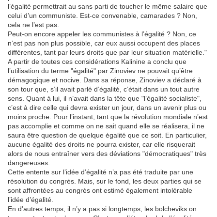
l’égalité permettrait au sans parti de toucher le même salaire que
celui d’un communiste. Est-ce convenable, camarades ? Non,
cela ne l’est pas.
Peut-on encore appeler les communistes à l’égalité ? Non, ce
n’est pas non plus possible, car eux aussi occupent des places
différentes, tant par leurs droits que par leur situation matérielle."
A partir de toutes ces considérations Kalinine a conclu que
l’utilisation du terme "égalité" par Zinoviev ne pouvait qu’être
démagogique et nocive. Dans sa réponse, Zinoviev a déclaré à
son tour que, s’il avait parlé d’égalité, c’était dans un tout autre
sens. Quant à lui, il n’avait dans la tête que "l’égalité socialiste",
c’est à dire celle qui devra exister un jour, dans un avenir plus ou
moins proche. Pour l’instant, tant que la révolution mondiale n’est
pas accomplie et comme on ne sait quand elle se réalisera, il ne
saura être question de quelque égalité que ce soit. En particulier,
aucune égalité des droits ne pourra exister, car elle risquerait
alors de nous entraîner vers des déviations "démocratiques" très
dangereuses.
Cette entente sur l’idée d’égalité n’a pas été traduite par une
résolution du congrès. Mais, sur le fond, les deux parties qui se
sont affrontées au congrès ont estimé également intolérable
l’idée d’égalité.
En d’autres temps, il n’y a pas si longtemps, les bolcheviks on