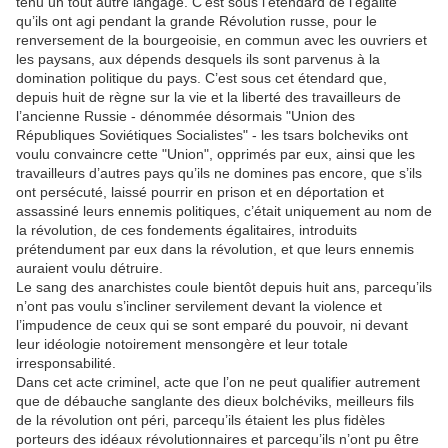
tenu un tout autre langage. C’est sous l’étendard de l’égalité
qu’ils ont agi pendant la grande Révolution russe, pour le
renversement de la bourgeoisie, en commun avec les ouvriers et
les paysans, aux dépends desquels ils sont parvenus à la
domination politique du pays. C’est sous cet étendard que,
depuis huit de règne sur la vie et la liberté des travailleurs de
l’ancienne Russie - dénommée désormais "Union des
Républiques Soviétiques Socialistes" - les tsars bolcheviks ont
voulu convaincre cette "Union", opprimés par eux, ainsi que les
travailleurs d’autres pays qu’ils ne domines pas encore, que s’ils
ont persécuté, laissé pourrir en prison et en déportation et
assassiné leurs ennemis politiques, c’était uniquement au nom de
la révolution, de ces fondements égalitaires, introduits
prétendument par eux dans la révolution, et que leurs ennemis
auraient voulu détruire.
Le sang des anarchistes coule bientôt depuis huit ans, parcequ’ils
n’ont pas voulu s’incliner servilement devant la violence et
l’impudence de ceux qui se sont emparé du pouvoir, ni devant
leur idéologie notoirement mensongère et leur totale
irresponsabilité.
Dans cet acte criminel, acte que l’on ne peut qualifier autrement
que de débauche sanglante des dieux bolchéviks, meilleurs fils
de la révolution ont péri, parcequ’ils étaient les plus fidèles
porteurs des idéaux révolutionnaires et parcequ’ils n’ont pu être