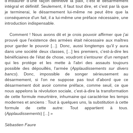
d'instaurer d'une façon définitive la paix, c'est le désarmement
intégral et définitif. Seulement, il faut tout dire, et c'est par là que
je terminerai, le désarmement lui-même ne peut être que la
conséquence d'un fait, il a lui-même une préface nécessaire, une
introduction indispensable.
Comment ! Nous avons dit et je crois pouvoir affirmer que j'ai
prouvé que l'existence des armées était nécessaire aux maîtres
pour garder le pouvoir [...]. Donc, aussi longtemps qu'il y aura
dans une société deux classes, [...] les premiers, c'est-à-dire les
bénéficiaires de l'état de chose, voudront s'entourer d'un rempart
qui les protège et les mette à l'abri des assauts toujours
possible des dépouillés, l'armée (
Applaudissements sur divers
bancs
). Donc, impossible de songer sérieusement au
désarmement, si l'on ne suppose pas tout d'abord que ce
désarmement doit avoir comme préface, comme seuil, ce que
nous appelons la révolution sociale, c'est-à-dire la transformation
de cette formule meurtrière, inhumaine qui caractérise les temps
modernes et anciens : Tout à quelques uns, la substitution à cette
formule de cette autre: Tout appartient à tous.
(
Applaudissements
) [...] »
Sébastien Faure