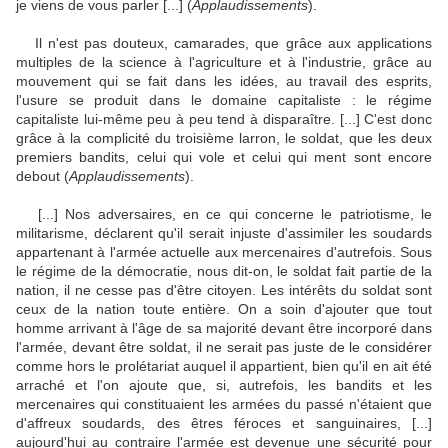
je viens de vous parler [...] (
Applaudissements
).
Il n'est pas douteux, camarades, que grâce aux applications
multiples de la science à l'agriculture et à l'industrie, grâce au
mouvement qui se fait dans les idées, au travail des esprits,
l'usure se produit dans le domaine capitaliste : le régime
capitaliste lui-même peu à peu tend à disparaître. [...] C'est donc
grâce à la complicité du troisième larron, le soldat, que les deux
premiers bandits, celui qui vole et celui qui ment sont encore
debout (
Applaudissements
).
[...] Nos adversaires, en ce qui concerne le patriotisme, le
militarisme, déclarent qu'il serait injuste d'assimiler les soudards
appartenant à l'armée actuelle aux mercenaires d'autrefois. Sous
le régime de la démocratie, nous dit-on, le soldat fait partie de la
nation, il ne cesse pas d'être citoyen. Les intérêts du soldat sont
ceux de la nation toute entière. On a soin d'ajouter que tout
homme arrivant à l'âge de sa majorité devant être incorporé dans
l'armée, devant être soldat, il ne serait pas juste de le considérer
comme hors le prolétariat auquel il appartient, bien qu'il en ait été
arraché et l'on ajoute que, si, autrefois, les bandits et les
mercenaires qui constituaient les armées du passé n'étaient que
d'affreux soudards, des êtres féroces et sanguinaires, [...]
aujourd'hui au contraire l'armée est devenue une sécurité pour