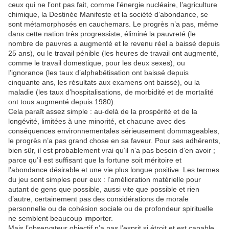
ceux qui ne l’ont pas fait, comme l’énergie nucléaire, l’agriculture
chimique, la Destinée Manifeste et la société d’abondance, se
sont métamorphosés en cauchemars. Le progrès n’a pas, même
dans cette nation très progressiste, éliminé la pauvreté (le
nombre de pauvres a augmenté et le revenu réel a baissé depuis
25 ans), ou le travail pénible (les heures de travail ont augmenté,
comme le travail domestique, pour les deux sexes), ou
l’ignorance (les taux d’alphabétisation ont baissé depuis
cinquante ans, les résultats aux examens ont baissé), ou la
maladie (les taux d’hospitalisations, de morbidité et de mortalité
ont tous augmenté depuis 1980).
Cela paraît assez simple : au-delà de la prospérité et de la
longévité, limitées à une minorité, et chacune avec des
conséquences environnementales sérieusement dommageables,
le progrès n’a pas grand chose en sa faveur. Pour ses adhérents,
bien sûr, il est probablement vrai qu’il n’a pas besoin d’en avoir ;
parce qu’il est suffisant que la fortune soit méritoire et
l’abondance désirable et une vie plus longue positive. Les termes
du jeu sont simples pour eux : l’amélioration matérielle pour
autant de gens que possible, aussi vite que possible et rien
d’autre, certainement pas des considérations de morale
personnelle ou de cohésion sociale ou de profondeur spirituelle
ne semblent beaucoup importer.
Mais l’observateur objectif n’a pas l’esprit si étroit et est capable