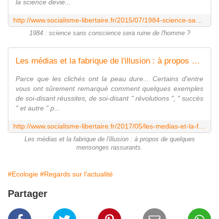
la science devie...
http://www.socialisme-libertaire.fr/2015/07/1984-science-sans-conscience-sera-ruine-de-l-homme.html
1984 : science sans conscience sera ruine de l'homme ?
Les médias et la fabrique de l'illusion : à propos de quelques mensonges rassurants - Socialisme libertaire
Parce que les clichés ont la peau dure... Certains d'entre
vous ont sûrement remarqué comment quelques exemples
de soi-disant réussites, de soi-disant " révolutions ", " succès
" et autre " p...
http://www.socialisme-libertaire.fr/2017/05/les-medias-et-la-fabrique-de-l-illusion-a-propos-de-quelques-mensonges-rassurants.html
Les médias et la fabrique de l'illusion : à propos de quelques
mensonges rassurants.
#Ecologie
#Regards sur l'actualité
Partager