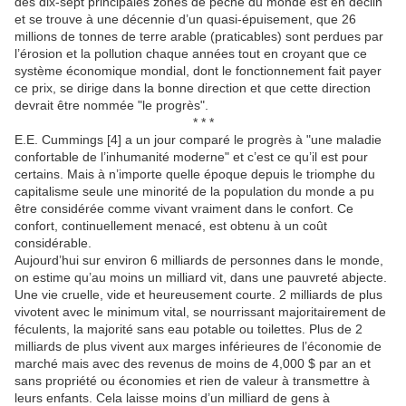
des dix-sept principales zones de pêche du monde est en déclin
et se trouve à une décennie d’un quasi-épuisement, que 26
millions de tonnes de terre arable (praticables) sont perdues par
l’érosion et la pollution chaque années tout en croyant que ce
système économique mondial, dont le fonctionnement fait payer
ce prix, se dirige dans la bonne direction et que cette direction
devrait être nommée "le progrès".
* * *
E.E. Cummings [4] a un jour comparé le progrès à "une maladie
confortable de l’inhumanité moderne" et c’est ce qu’il est pour
certains. Mais à n’importe quelle époque depuis le triomphe du
capitalisme seule une minorité de la population du monde a pu
être considérée comme vivant vraiment dans le confort. Ce
confort, continuellement menacé, est obtenu à un coût
considérable.
Aujourd’hui sur environ 6 milliards de personnes dans le monde,
on estime qu’au moins un milliard vit, dans une pauvreté abjecte.
Une vie cruelle, vide et heureusement courte. 2 milliards de plus
vivotent avec le minimum vital, se nourrissant majoritairement de
féculents, la majorité sans eau potable ou toilettes. Plus de 2
milliards de plus vivent aux marges inférieures de l’économie de
marché mais avec des revenus de moins de 4,000 $ par an et
sans propriété ou économies et rien de valeur à transmettre à
leurs enfants. Cela laisse moins d’un milliard de gens à