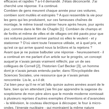
efficaces et rapides ? a-t-il demandé. J’étais déconcerté. J’ai
cherché une réponse. Il a continué.
Combien de gens meurent chaque année pour ces voitures,
combien sont mutilés et estropiés ? A quoi ressemble la vie pour
les gens qui les produisent, sur ces fameuses chaînes de
montage, le même travail routinier heure après heure, jour après
jour, comme dans le film de Chaplin [1]. Combien de champs et
de forêts et même de villes et de villages ont été pavés pour que
ces voitures puissent arriver partout où elles le veulent - et y
stationner ? D’où vient toute l’essence utilisée, et à quel prix, et
qu’est ce qui arrive quand nous la brûlons et la rejetons ?
Avant que je ne puisse balbutier une réponse - heureusement - il
a continué en me parlant d’un article sur le progrès, un concept
auquel je n’avais jamais vraiment réfléchi, par un de ses
collègues de Cornell [2], l’historien Carl Becker [3], un homme
dont je n’avais jamais entendu parler, dans l’Encyclopédie des
Sciences Sociales, une ressource que je n’avais jamais
rencontrée. Lis-le, a-t-il dit.
J’ai bien peur qu’il ne m’ait fallu quinze autres années avant de le
faire, bien qu’en attendant j’aie fini par apprendre la sagesse du
scepticisme de mon père alors que le monde moderne vomissait
à plusieurs reprises d’autres exemples d’inventions et d’avancées
- la télévision, le couteau électrique à découper, le four à micro-
ondes, l’énergie nucléaire - qui montraient la même nature