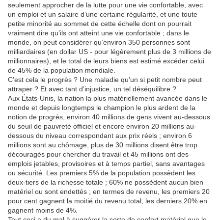
seulement approcher de la lutte pour une vie confortable, avec
un emploi et un salaire d’une certaine régularité, et une toute
petite minorité au sommet de cette échelle dont on pourrait
vraiment dire qu’ils ont atteint une vie confortable ; dans le
monde, on peut considérer qu’environ 350 personnes sont
milliardaires (en dollar US - pour légèrement plus de 3 millions de
millionnaires), et le total de leurs biens est estimé excéder celui
de 45% de la population mondiale.
C’est cela le progrès ? Une maladie qu’un si petit nombre peut
attraper ? Et avec tant d’injustice, un tel déséquilibre ?
Aux États-Unis, la nation la plus matériellement avancée dans le
monde et depuis longtemps le champion le plus ardent de la
notion de progrès, environ 40 millions de gens vivent au-dessous
du seuil de pauvreté officiel et encore environ 20 millions au-
dessous du niveau correspondant aux prix réels ; environ 6
millions sont au chômage, plus de 30 millions disent être trop
découragés pour chercher du travail et 45 millions ont des
emplois jetables, provisoires et à temps partiel, sans avantages
ou sécurité. Les premiers 5% de la population possèdent les
deux-tiers de la richesse totale ; 60% ne possèdent aucun bien
matériel ou sont endettés ; en termes de revenu, les premiers 20
pour cent gagnent la moitié du revenu total, les derniers 20% en
gagnent moins de 4%.
Tout ceci a du mal à suggérer la sorte de confort matériel que le