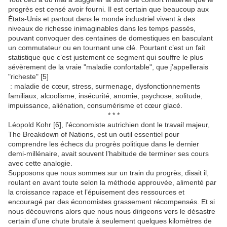
progrès est censé avoir fourni. Il est certain que beaucoup aux
États-Unis et partout dans le monde industriel vivent à des
niveaux de richesse inimaginables dans les temps passés,
pouvant convoquer des centaines de domestiques en basculant
un commutateur ou en tournant une clé. Pourtant c’est un fait
statistique que c’est justement ce segment qui souffre le plus
sévèrement de la vraie "maladie confortable", que j’appellerais
"richeste" [5]
: maladie de cœur, stress, surmenage, dysfonctionnements
familiaux, alcoolisme, insécurité, anomie, psychose, solitude,
impuissance, aliénation, consumérisme et cœur glacé.
* * *
Léopold Kohr [6], l’économiste autrichien dont le travail majeur,
The Breakdown of Nations, est un outil essentiel pour
comprendre les échecs du progrès politique dans le dernier
demi-millénaire, avait souvent l’habitude de terminer ses cours
avec cette analogie.
Supposons que nous sommes sur un train du progrès, disait il,
roulant en avant toute selon la méthode approuvée, alimenté par
la croissance rapace et l’épuisement des ressources et
encouragé par des économistes grassement récompensés. Et si
nous découvrons alors que nous nous dirigeons vers le désastre
certain d’une chute brutale à seulement quelques kilomètres de