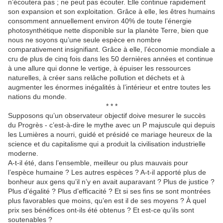
n’écoutera pas ; ne peut pas écouter. Elle continue rapidement
son expansion et son exploitation. Grâce à elle, les êtres humains
consomment annuellement environ 40% de toute l’énergie
photosynthétique nette disponible sur la planète Terre, bien que
nous ne soyons qu’une seule espèce en nombre
comparativement insignifiant. Grâce à elle, l’économie mondiale a
cru de plus de cinq fois dans les 50 dernières années et continue
à une allure qui donne le vertige, à épuiser les ressources
naturelles, à créer sans relâche pollution et déchets et à
augmenter les énormes inégalités à l’intérieur et entre toutes les
nations du monde.
* * *
Supposons qu’un observateur objectif doive mesurer le succès
du Progrès - c’est-à-dire le mythe avec un P majuscule qui depuis
les Lumières a nourri, guidé et présidé ce mariage heureux de la
science et du capitalisme qui a produit la civilisation industrielle
moderne.
A-t-il été, dans l’ensemble, meilleur ou plus mauvais pour
l’espèce humaine ? Les autres espèces ? A-t-il apporté plus de
bonheur aux gens qu’il n’y en avait auparavant ? Plus de justice ?
Plus d’égalité ? Plus d’efficacité ? Et si ses fins se sont montrées
plus favorables que moins, qu’en est il de ses moyens ? À quel
prix ses bénéfices ont-ils été obtenus ? Et est-ce qu’ils sont
soutenables ?