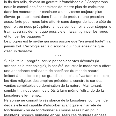
la fin des rails, devant un gouffre infranchissable ? Accepterons
nous le conseil des économistes de mettre plus de carburant
dans les moteurs pour continuer à une vitesse toujours plus
élevée, probablement dans l’espoir de produire une pression
assez forte pour nous faire atterrir sans danger de l’autre côté du
gouffre ; ou nous précipiterons nous sur les freins pour stopper le
train aussi rapidement que possible en faisant grincer les roues
et tomber les bagages ?
Le progrès est le mythe qui nous assure que "en avant toute" n’a
jamais tort. L’écologie est la discipline qui nous enseigne que
c’est un désastre.
* * *
Sur l’autel du progrès, servie par ses acolytes dévoués (la
science et la technologie), la société industrielle moderne a offert
une abondance croissante de sacrifices du monde naturel.
Imitant à une échelle plus grandiose et plus dévastatrice encore,
les rites religieux des empires précédents construits sur des
vanités semblables de domination de la nature. Maintenant,
semble-t-il, nous sommes prêts à faire même l’offrande de la
biosphère elle-même…
Personne ne connaît la résistance de la biosphère, combien de
dégâts elle est capable d’absorber avant qu’elle n’arrête de
fonctionner - ou de fonctionner au moins assez bien pour
maintenir l’espèce humaine en vie. Mais ces dernières années