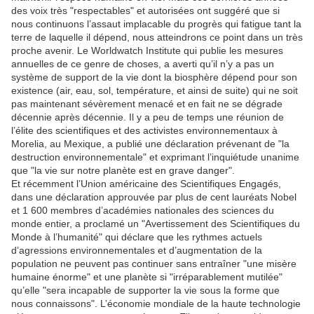
des voix très "respectables" et autorisées ont suggéré que si
nous continuons l’assaut implacable du progrès qui fatigue tant la
terre de laquelle il dépend, nous atteindrons ce point dans un très
proche avenir. Le Worldwatch Institute qui publie les mesures
annuelles de ce genre de choses, a averti qu’il n’y a pas un
système de support de la vie dont la biosphère dépend pour son
existence (air, eau, sol, température, et ainsi de suite) qui ne soit
pas maintenant sévèrement menacé et en fait ne se dégrade
décennie après décennie. Il y a peu de temps une réunion de
l’élite des scientifiques et des activistes environnementaux à
Morelia, au Mexique, a publié une déclaration prévenant de "la
destruction environnementale" et exprimant l’inquiétude unanime
que "la vie sur notre planète est en grave danger".
Et récemment l’Union américaine des Scientifiques Engagés,
dans une déclaration approuvée par plus de cent lauréats Nobel
et 1 600 membres d’académies nationales des sciences du
monde entier, a proclamé un "Avertissement des Scientifiques du
Monde à l’humanité" qui déclare que les rythmes actuels
d’agressions environnementales et d’augmentation de la
population ne peuvent pas continuer sans entraîner "une misère
humaine énorme" et une planète si "irréparablement mutilée"
qu’elle "sera incapable de supporter la vie sous la forme que
nous connaissons". L’économie mondiale de la haute technologie