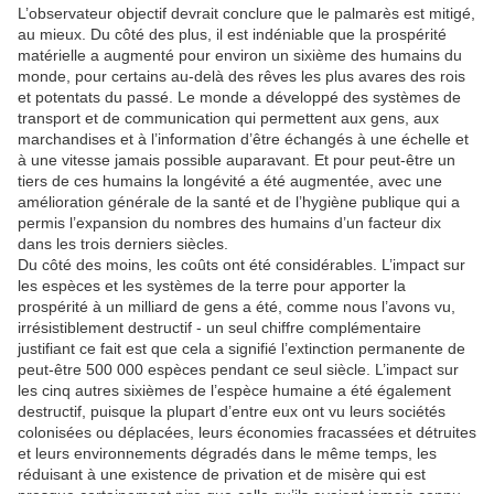
L’observateur objectif devrait conclure que le palmarès est mitigé,
au mieux. Du côté des plus, il est indéniable que la prospérité
matérielle a augmenté pour environ un sixième des humains du
monde, pour certains au-delà des rêves les plus avares des rois
et potentats du passé. Le monde a développé des systèmes de
transport et de communication qui permettent aux gens, aux
marchandises et à l’information d’être échangés à une échelle et
à une vitesse jamais possible auparavant. Et pour peut-être un
tiers de ces humains la longévité a été augmentée, avec une
amélioration générale de la santé et de l’hygiène publique qui a
permis l’expansion du nombres des humains d’un facteur dix
dans les trois derniers siècles.
Du côté des moins, les coûts ont été considérables. L’impact sur
les espèces et les systèmes de la terre pour apporter la
prospérité à un milliard de gens a été, comme nous l’avons vu,
irrésistiblement destructif - un seul chiffre complémentaire
justifiant ce fait est que cela a signifié l’extinction permanente de
peut-être 500 000 espèces pendant ce seul siècle. L’impact sur
les cinq autres sixièmes de l’espèce humaine a été également
destructif, puisque la plupart d’entre eux ont vu leurs sociétés
colonisées ou déplacées, leurs économies fracassées et détruites
et leurs environnements dégradés dans le même temps, les
réduisant à une existence de privation et de misère qui est