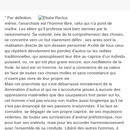
" Par définition
même, l’anarchiste est l’homme libre, celui qui n’a point de
maître. Les idées qu’il professe sont bien siennes par le
raisonnement. Sa volonté, née de la compréhension des choses,
se concentre vers un but clairement défini ; ses actes sont la
réalisation directe de son dessein personnel. A côté de tous ceux
qui répètent dévotement les paroles d’autrui ou les redites
traditionnelles, qui assouplissent leur être au caprice d’un individu
puissant, ou, ce qui est plus grave encore, aux oscillations de la
foule, lui seul est un homme, lui seul a conscience de sa valeur
en face de toutes ces choses molles et sans consistance qui
n’osent pas vivre de leur propre vie.
Mais cet anarchiste qui s’est débarrassé moralement de la
domination d’autrui et qui ne s’accoutume jamais à aucune des
oppressions matérielles que des usurpateurs font peser sur lui,
cet homme n’est pas encore son maître aussi longtemps qu’il ne
s’est pas émancipé de ses passions irraisonnées. Il lui faut se
connaître, se dégager de son propre caprice, de ses impulsions
violentes, de toutes ses survivances d’animal préhistorique, non
pour tuer ses instincts, mais pour les accorder harmonieusement
avec l’ensemble de sa conduite. Libéré des autres hommes, il