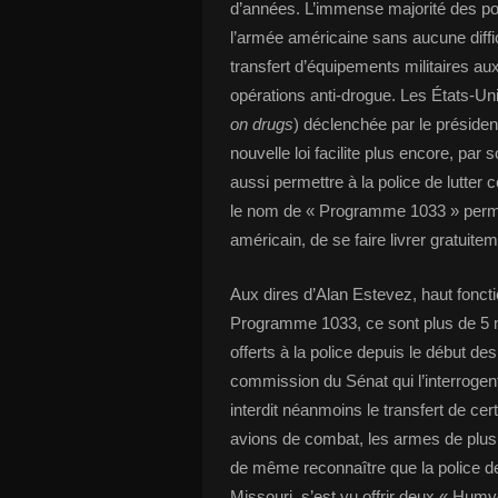
d’années. L’immense majorité des pol
l’armée américaine sans aucune difficu
transfert d’équipements militaires aux
opérations anti-drogue. Les États-Uni
on drugs
) déclenchée par le préside
nouvelle loi facilite plus encore, par
aussi permettre à la police de lutte
le nom de « Programme 1033 » permet a
américain, de se faire livrer gratuitem
Aux dires d’Alan Estevez, haut fonct
Programme 1033, ce sont plus de 5 mil
offerts à la police depuis le début 
commission du Sénat qui l’interrogent
interdit néanmoins le transfert de c
avions de combat, les armes de plus d
de même reconnaître que la police d
Missouri, s’est vu offrir deux « Hum