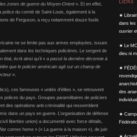
LIENS
s les zones de guerre du Moyen-Orient
». Et en effet,
 police du comté de Saint-Louis, également à la
★ Librair
ions de Ferguson, a reçu notamment douze fusils
dans les
ouvrier e
méricaine ne se limite pas aux armes employées, issues
★ Le MO
également dans les techniques policières. Le sergent de
dieu ni m
état, écrit ainsi qu’il «
a passé la dernière décennie à
’idée que le policier américain agit sur un champ de
★ FÉDÉ
ecteur
».
revendiq
anarchis
s), ces fameuses « unités d’élites », se retrouvent
des anar
s polices du pays. Groupes paramilitaires de policiers
individua
nt des opérations anti-criminalité qui ressemblent
mis dans un pays en guerre. L’organisation de défense
★ Campag
vil liberties union) a documenté avec force détails,
Fédérati
 War comes home » (« La guerre à la maison »), de juin
★ Actual