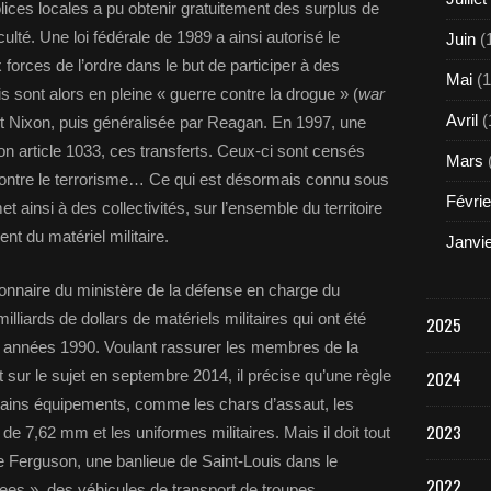
ices locales a pu obtenir gratuitement des surplus de
lté. Une loi fédérale de 1989 a ainsi autorisé le
Juin
(
 forces de l’ordre dans le but de participer à des
Mai
(1
s sont alors en pleine « guerre contre la drogue » (
war
Avril
(
nt Nixon, puis généralisée par Reagan. En 1997, une
 son article 1033, ces transferts. Ceux-ci sont censés
Mars
r contre le terrorisme… Ce qui est désormais connu sous
Févrie
insi à des collectivités, sur l’ensemble du territoire
ent du matériel militaire.
Janvi
ionnaire du ministère de la défense en charge du
liards de dollars de matériels militaires qui ont été
2025
des années 1990. Voulant rassurer les membres de la
 sur le sujet en septembre 2014, il précise qu’une règle
2024
ertains équipements, comme les chars d’assaut, les
2023
e 7,62 mm et les uniformes militaires. Mais il doit tout
e Ferguson, une banlieue de Saint-Louis dans le
2022
vees », des véhicules de transport de troupes