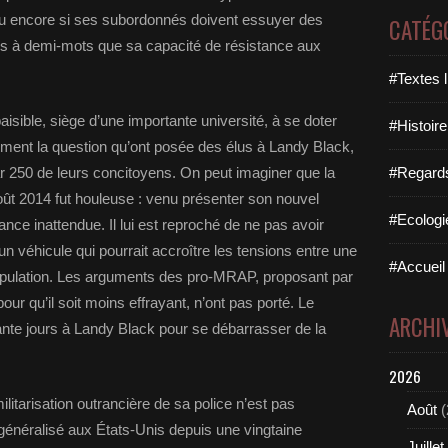
 encore si ses subordonnés doivent essuyer des
CATÉG
ois à demi-mots que sa capacité de résistance aux
#Textes l
paisible, siège d’une importante université, à se doter
#Histoire
isément la question qu’ont posée des élus à Landy Black,
ar 250 de leurs concitoyens. On peut imaginer que la
#Regards 
ût 2014 fut houleuse : venu présenter son nouvel
#Ecologi
stance inattendue. Il lui est reproché de ne pas avoir
 un véhicule qui pourrait accroître les tensions entre une
#Accueil 
 population. Les arguments des pro-MRAP, proposant par
r qu’il soit moins effrayant, n’ont pas porté. Le
ARCHI
ante jours à Landy Black pour se débarrasser de la
2026
militarisation outrancière de sa police n’est pas
Août
(
néralisé aux États-Unis depuis une vingtaine
Juillet