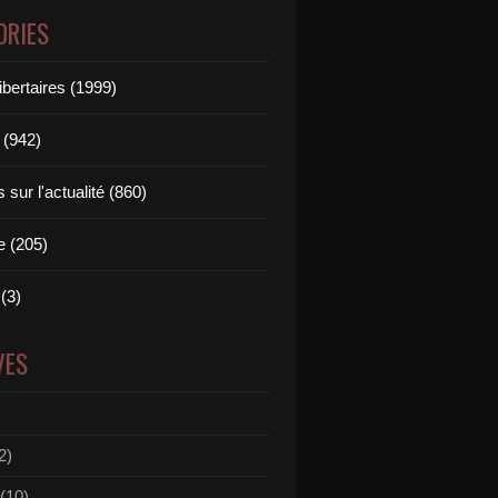
ORIES
ibertaires (1999)
 (942)
sur l'actualité (860)
e (205)
(3)
VES
2)
(10)