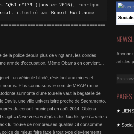
s 
CQFD
 n°139 (janvier 2016)
, rubrique 
empf
, illustré par 
Benoit Guillaume
Sociali
========================================
NEWSL
Abonnez-
e de la police depuis plus de vingt ans, les condés
articles 
 une armée d’occupation. Même Obama en convient…
Email
ouet : un véhicule blindé, résistant aux mines et
rs nourris. Plus connu sous le nom de MRAP (mine
todonte surmonté d’une tourelle vaut la bagatelle de
PAGES
 de Davis, une ville universitaire proche de Sacramento,
s auprès du conseil municipal en août 2014. Obtenu
★ LIEN
l s’agit «
d’une version légère des blindés que l’armée a
ack lui trouve de nombreuses qualités : il consomme
★ Sociali
a police de mieux faire face à tout type d’événements