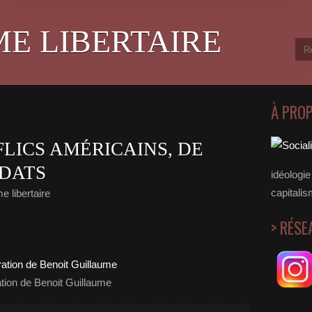
ME LIBERTAIRE
À PRO
 FLICS AMÉRICAINS, DE
LDATS
idéologie 
capitalis
e libertaire
> RÉSE
ration de Benoit Guillaume