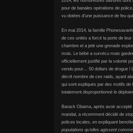
2014, les nombreuses bavures dont s
pour de banales opérations de police,
vu dotées d’une puissance de feu qui
En mai 2014, la famille Phonesavanh 
de ces unités a forcé la porte de leu
chambre et a jeté une grenade explosi
mois. Le bébé a survécu mais gardera 
officiellement justifié par la volonté 
vendu pour… 50 dollars de drogue ! L
décrit nombre de ces raids, ayant abo
qui sont expliqués par des motifs de l
totalement disproportionné le déploie
Barack Obama, après avoir accepté 
mandat, a récemment décidé de stoppe
polices locales, en expliquant benoît
populations qu’elles agissent comme