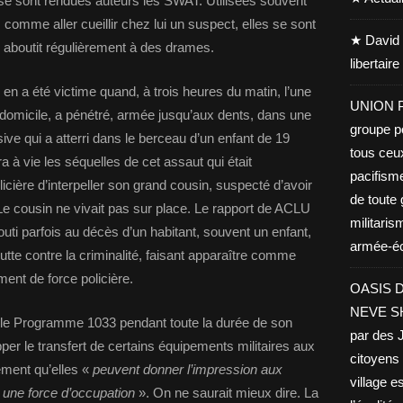
e sont rendues auteurs les SWAT. Utilisées souvent
 comme aller cueillir chez lui un suspect, elles se sont
★ David 
 aboutit régulièrement à des drames.
libertair
en a été victime quand, à trois heures du matin, l’une
UNION PA
r domicile, a pénétré, armée jusqu’aux dents, dans une
groupe po
ve qui a atterri dans le berceau d’un enfant de 19
tous ceu
à vie les séquelles de cet assaut qui était
pacifisme
policière d’interpeller son grand cousin, suspecté d’avoir
de toute 
e cousin ne vivait pas sur place. Le rapport de ACLU
militaris
uti parfois au décès d’un habitant, souvent un enfant,
armée-éco
utte contre la criminalité, faisant apparaître comme
ment de force policière.
OASIS D
NEVE SHA
le Programme 1033 pendant toute la durée de son
par des J
r le transfert de certains équipements militaires aux
citoyens 
ement qu’elles «
peuvent donner l’impression aux
village es
 une force d’occupation
». On ne saurait mieux dire. La