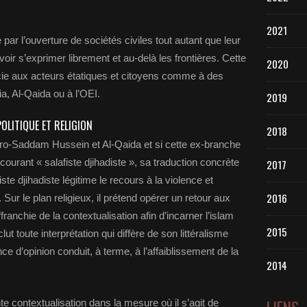
2021
e par l’ouverture de sociétés civiles tout autant que leur
oir s’exprimer librement et au-delà les frontières. Cette
2020
icie aux acteurs étatiques et citoyens comme à des
ia, Al-Qaida ou à l’OEI.
2019
POLITIQUE ET RELIGION
2018
pro-Saddam Hussein et Al-Qaida et si cette ex-branche
urant « salafiste djihadiste », sa traduction concrète
2017
ste djihadiste légitime le recours à la violence et
2016
 Sur le plan religieux, il prétend opérer un retour aux
franchie de la contextualisation afin d’incarner l’islam
2015
clut toute interprétation qui diffère de son littéralisme
ce d’opinion conduit, à terme, à l’affaiblissement de la
2014
te contextualisation dans la mesure où il s’agit de