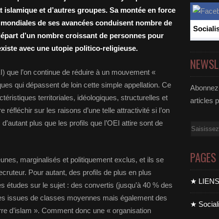
tat islamique et d’autres groupes. Sa montée en force
ns mondiales de ses avancées conduisent nombre de
Sociali
 départ d’un nombre croissant de personnes pour
iste avec une utopie politico-religieuse.
NEWSL
EI) que l’on continue de réduire à un mouvement «
iques qui dépassent de loin cette simple appellation. Ce
Abonnez-
ristiques territoriales, idéologiques, structurelles et
articles 
 réfléchir sur les raisons d’une telle attractivité si l’on
d’autant plus que les profils que l’OEI attire sont de
Email
PAGES
unes, marginalisés et politiquement exclus, et ils se
ecruteur. Pour autant, des profils de plus en plus
★ LIEN
es études sur le sujet : des convertis (jusqu’à 40 % des
nes issues de classes moyennes mais également des
★ Sociali
terre d’islam ». Comment donc une « organisation