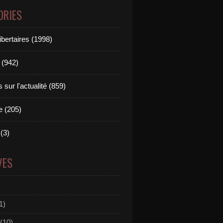
ORIES
ibertaires (1998)
 (942)
sur l'actualité (859)
e (205)
(3)
VES
1)
(10)