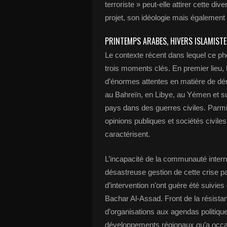
terroriste » peut-elle attirer cette div
projet, son idéologie mais égalemen
PRINTEMPS ARABES, HIVERS ISLAMISTE
Le contexte récent dans lequel ce ph
trois moments clés. En premier lieu,
d’énormes attentes en matière de dé
au Bahreïn, en Libye, au Yémen et surt
pays dans des guerres civiles. Parmi 
opinions publiques et sociétés civiles
caractérisent.
L’incapacité de la communauté internat
désastreuse gestion de cette crise p
d’intervention n’ont guère été suivies d
Bachar Al-Assad. Front de la résistanc
d’organisations aux agendas politique
développements régionaux qu’a occasi