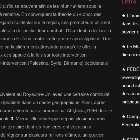
LIENS
u’ils se trouvent afin de les réunir
in fine
sous la
 à renaître. En convoquant la théorie du « choc des
★ Librair
regard occidental sur la région, ses promoteurs utilisent
dans les
ale afin de justifier leur combat : l’Occident a déclaré la
ouvrier e
sulmans de s’unir contre cette guerre apocalyptique. Une
★ Le MO
e particulièrement attrayante puisqu’elle offre la
dieu ni m
x et s’appuie à la fois sur toute intervention
n-intervention (Palestine, Syrie, Birmanie) occidentale
★ FÉDÉ
revendiq
anarchis
des anar
équivalent au Royaume-Uni avec une certaine continuité
individua
sme djihadiste dans un cadre géographique. Ainsi, après
risme déterritorialisé promue par Al-Qaida, l’OEI dote le
★ Campag
oriale
3
. Mieux, elle développe depuis plusieurs mois
Fédérati
un territoire dont les frontières ont vocation à
e de régner sur plusieurs millions d’âmes, un pouvoir
★ Actual