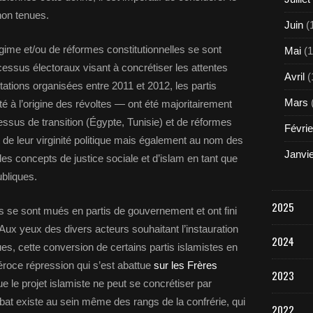
non tenues.
Juin
(
me et/ou de réformes constitutionnelles se sont
Mai
(1
cessus électoraux visant à concrétiser les attentes
Avril
(
tations organisées entre 2011 et 2012, les partis
Mars
té à l’origine des révoltes — ont été majoritairement
ssus de transition (Égypte, Tunisie) et de réformes
Févrie
 de leur virginité politique mais également au nom des
Janvi
des concepts de justice sociale et d’islam en tant que
ubliques.
2025
is se sont mués en partis de gouvernement et ont fini
 Aux yeux des divers acteurs souhaitant l’instauration
2024
s, cette conversion de certains partis islamistes en
féroce répression qui s’est abattue
sur les Frères
2023
 le projet islamiste ne peut se concrétiser par
ébat existe au sein même des rangs de la confrérie, qui
2022