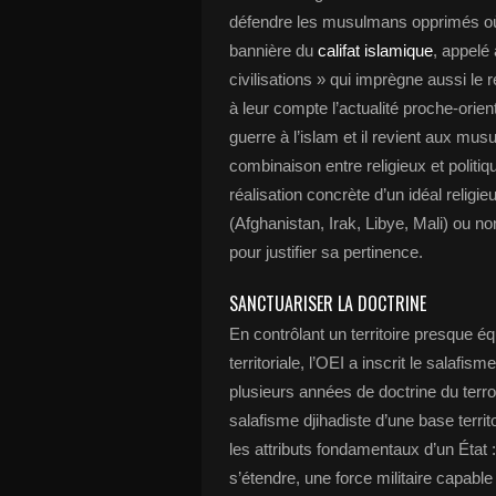
défendre les musulmans opprimés où q
bannière du
califat islamique
, appelé
civilisations » qui imprègne aussi le 
à leur compte l’actualité proche-orient
guerre à l’islam et il revient aux mu
combinaison entre religieux et politiqu
réalisation concrète d’un idéal religieu
(Afghanistan, Irak, Libye, Mali) ou no
pour justifier sa pertinence.
SANCTUARISER LA DOCTRINE
En contrôlant un territoire presque 
territoriale, l’OEI a inscrit le salafi
plusieurs années de doctrine du terro
salafisme djihadiste d’une base territ
les attributs fondamentaux d’un État : 
s’étendre, une force militaire capabl