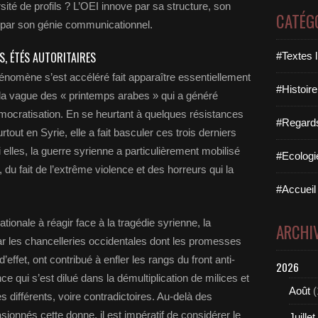
ersité de profils ? L’OEI innove par sa structure, son
CATÉG
t par son génie communicationnel.
S, ÉTÉS AUTORITAIRES
#Textes l
énomène s’est accéléré fait apparaître essentiellement
#Histoire
 la vague des « printemps arabes » qui a généré
mocratisation. En se heurtant à quelques résistances
#Regards 
out en Syrie, elle a fait basculer ces trois derniers
elles, la guerre syrienne a particulièrement mobilisé
#Ecologi
, du fait de l’extrême violence et des horreurs qui la
#Accueil 
ionale à réagir face à la tragédie syrienne, la
ARCHI
ar les chancelleries occidentales dont les promesses
’effet, ont contribué à enfler les rangs du front anti-
2026
e qui s’est dilué dans la démultiplication de milices et
Août
(
s différents, voire contradictoires. Au-delà des
onnés cette donne, il est impératif de considérer le
Juillet