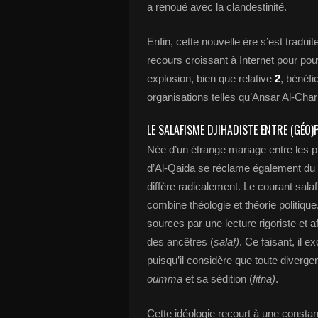
a renoué avec la clandestinité.
Enfin, cette nouvelle ère s’est traduit
recours croissant à Internet pour pouv
explosion, bien que relative
2
, bénéf
organisations telles qu’Ansar Al-Char
LE SALAFISME DJIHADISTE ENTRE (GÉO)
Née d’un étrange mariage entre les 
d’Al-Qaida se réclame également du co
diffère radicalement. Le courant salafi
combine théologie et théorie politique.
sources par une lecture rigoriste et af
des ancêtres (
salaf)
. Ce faisant, il ex
puisqu’il considère que toute divergen
oumma
et sa sédition (
fitna)
.
Cette idéologie recourt à une constan