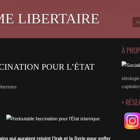
ME LIBERTAIRE
À PRO
INATION POUR L’ÉTAT
idéologie 
capitalis
ibertaire
> RÉSE
s qui auraient rejoint l’Irak et la Syrie pour enfler