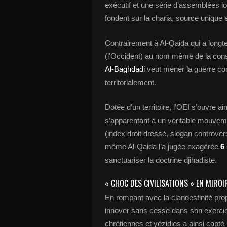
exécutif et une série d’assemblées lo
fondent sur la charia, source unique e
Contrairement à Al-Qaida qui a longte
(l’Occident) au nom même de la cons
Al-Baghdadi
veut mener la guerre con
territorialement.
Dotée d’un territoire, l’OEI s’ouvre a
s’apparentant à un véritable mouve
(index droit dressé, slogan controver
même Al-Qaida l’a jugée exagérée
6
sanctuariser la doctrine djihadiste.
« CHOC DES CIVILISATIONS » EN MIROI
En rompant avec la clandestinité prop
innover sans cesse dans son exercic
chrétiennes et yézidies a ainsi capté