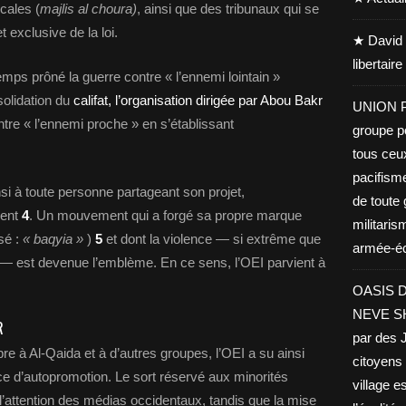
cales (
majlis al choura)
, ainsi que des tribunaux qui se
t exclusive de la loi.
★ David 
libertair
mps prôné la guerre contre « l’ennemi lointain »
olidation du
califat, l’organisation dirigée par Abou Bakr
UNION PA
tre « l’ennemi proche » en s’établissant
groupe po
tous ceu
pacifisme
insi à toute personne partageant son projet,
de toute 
ment
4
. Un mouvement qui a forgé sa propre marque
militaris
sé :
« baqyia »
)
5
et dont la violence — si extrême que
armée-éco
— est devenue l’emblème. En ce sens, l’OEI parvient à
OASIS D
NEVE SHA
R
par des J
re à Al-Qaida et à d’autres groupes, l’OEI a su ainsi
citoyens 
e d’autopromotion. Le sort réservé aux minorités
village es
 l’attention des médias occidentaux, tandis que la mise