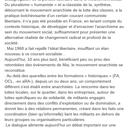
Du pluralisme « humaniste » et a-classiste de la, synthèse,
détournant le mouvement anarchiste de la lutte des classes, a la
pratique bolchévisante d’un certain courant communiste
libertaire, il n’a pas été possible en France, en tenant compte du
contexte historique, de développer et d’enraciner l’anarchisme au
sein du mouvement social, suffisamment pour présenter une
alternative réaliste de changement radical et profond de la
société.
. Mai 1968 a fait rejaillir l’idéal libertaire, insufflant un élan
nouveau à ce courant socialiste…
Aujourd’hui, 10 ans plus tard, bénéficiant peu ou prou des
retombées des événements de Mai, le mouvement anarchiste se
reconstitue.
. Au delà des querelles entre les formations « historiques » (FA,
OCL, -ex aRA-), depuis un ou deux ans, un comportement
différent s’est établi entre anarchistes. La rencontre dans les
luttes locales, sur le quartier, dans les entreprises, autour de
luttes spécifiques ou de solidarité, de militants engagés
directement dans des conflits d’exploitation ou de domination, a
donné lieu à des relations permanentes, créant dans les faits une
coordination (bien qu’informelle) liant les militants en dehors de
leurs groupes ou organisations particulières.
.Le dialogue alimente aujourd’hui un débat important sur une