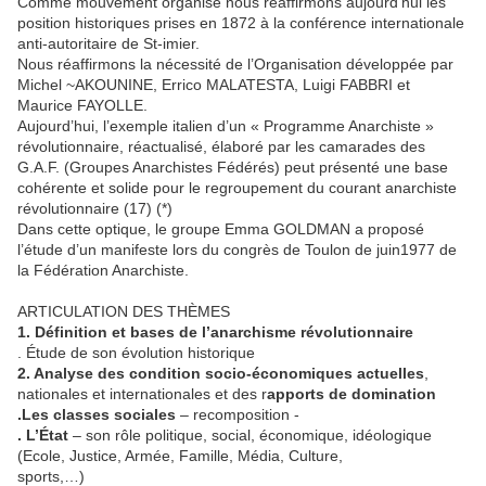
Comme mouvement organisé nous réaffirmons aujourd’hui les
position historiques prises en 1872 à la conférence internationale
anti-autoritaire de St-imier.
Nous réaffirmons la nécessité de l’Organisation développée par
Michel ~AKOUNINE, Errico MALATESTA, Luigi FABBRI et
Maurice FAYOLLE.
Aujourd’hui, l’exemple italien d’un « Programme Anarchiste »
révolutionnaire, réactualisé, élaboré par les camarades des
G.A.F. (Groupes Anarchistes Fédérés) peut présenté une base
cohérente et solide pour le regroupement du courant anarchiste
révolutionnaire (17) (*)
Dans cette optique, le groupe Emma GOLDMAN a proposé
l’étude d’un manifeste lors du congrès de Toulon de juin1977 de
la Fédération Anarchiste.
ARTICULATION DES THÈMES
1. Définition et bases de l’anarchisme révolutionnaire
. Étude de son évolution historique
2. Analyse des condition socio-économiques actuelles
,
nationales et internationales et des r
apports de domination
.Les classes sociales
– recomposition -
. L’État
– son rôle politique, social, économique, idéologique
(Ecole, Justice, Armée, Famille, Média, Culture,
sports,…)