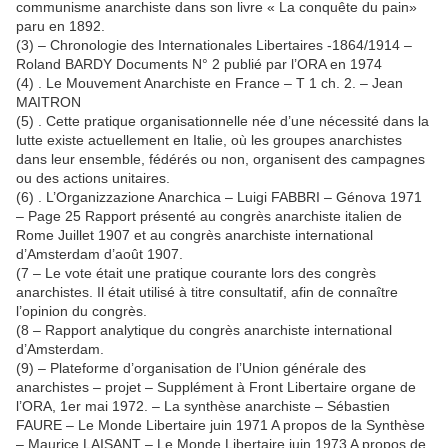
communisme anarchiste dans son livre « La conquête du pain»
paru en 1892.
(3) – Chronologie des Internationales Libertaires -1864/1914 –
Roland BARDY Documents N° 2 publié par l’ORA en 1974
(4) . Le Mouvement Anarchiste en France – T 1 ch. 2. – Jean
MAITRON
(5) . Cette pratique organisationnelle née d’une nécessité dans la
lutte existe actuellement en Italie, où les groupes anarchistes
dans leur ensemble, fédérés ou non, organisent des campagnes
ou des actions unitaires.
(6) . L’Organizzazione Anarchica – Luigi FABBRI – Génova 1971
– Page 25 Rapport présenté au congrès anarchiste italien de
Rome Juillet 1907 et au congrès anarchiste international
d’Amsterdam d’août 1907.
(7 – Le vote était une pratique courante lors des congrès
anarchistes. Il était utilisé à titre consultatif, afin de connaître
l’opinion du congrès.
(8 – Rapport analytique du congrès anarchiste international
d’Amsterdam.
(9) – Plateforme d’organisation de l’Union générale des
anarchistes – projet – Supplément à Front Libertaire organe de
l’ORA, 1er mai 1972. – La synthèse anarchiste – Sébastien
FAURE – Le Monde Libertaire juin 1971 A propos de la Synthèse
– Maurice LAISANT – Le Monde Libertaire juin 1973 A propos de