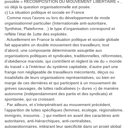
possible « RECOMPOSITION DU MOUVEMENT LIBERTAIRE » ,
où déjà la question organisationnelle est posée.
c) La situation politique et sociale en France
. Comme nous l’avons vu lors du développement de mode
organisationnel particulier (Internationale anti-autoritaire,
Synthèse, Plateforme…) le type d’organisation correspond et
reflète l’état de 1utte des exploités.
. Actuellement en France la situation politique et sociale globale
fait apparaitre un double mouvement des travailleurs; tout
d’abord, une composante déterminante assujettie aux
organisations politiques et syndicales, traditionnelles, réformistes,
d’obédience marxiste, qui contrôlent et règlent la vie du « monde
du travail » à l’intérieur du système capitaliste; d’autre part une
frange non négligeable de travailleurs mécontents, déçus ou
insatisfaits de leurs organisations représentatives, ou bien en
marge de ces dernières et qui participent à un mouvement de
grèves sauvages, de luttes radicalisées (« dures ») de manière
autonome (indépendamment des partis et des syndicats) et
spontanée, qui va croissant.
. Par ailleurs, et s’interpénétrant au mouvement précédent,
l’apparition de luttes spécifiques (femmes, écologie, régionalisme,
immigrés, insoumis…) qui mettent en avant des caractères anti-
autoritaires, anti-hiérarchiques, anti-centralistes,
autogestionnaires, intégrant leur spécificité dans un projet global