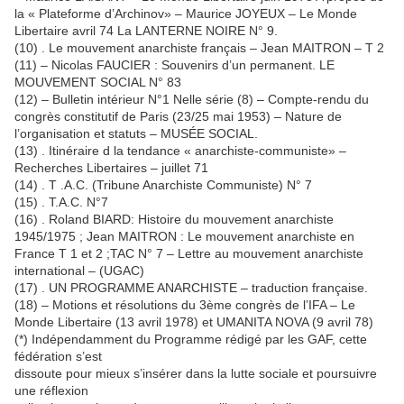
la « Plateforme d’Archinov» – Maurice JOYEUX – Le Monde
Libertaire avril 74 La LANTERNE NOIRE N° 9.
(10) . Le mouvement anarchiste français – Jean MAITRON – T 2
(11) – Nicolas FAUCIER : Souvenirs d’un permanent. LE
MOUVEMENT SOCIAL N° 83
(12) – Bulletin intérieur N°1 Nelle série (8) – Compte-rendu du
congrès constitutif de Paris (23/25 mai 1953) – Nature de
l’organisation et statuts – MUSÉE SOCIAL.
(13) . Itinéraire d la tendance « anarchiste-communiste» –
Recherches Libertaires – juillet 71
(14) . T .A.C. (Tribune Anarchiste Communiste) N° 7
(15) . T.A.C. N°7
(16) . Roland BIARD: Histoire du mouvement anarchiste
1945/1975 ; Jean MAITRON : Le mouvement anarchiste en
France T 1 et 2 ;TAC N° 7 – Lettre au mouvement anarchiste
international – (UGAC)
(17) . UN PROGRAMME ANARCHISTE – traduction française.
(18) – Motions et résolutions du 3ème congrès de l’IFA – Le
Monde Libertaire (13 avril 1978) et UMANITA NOVA (9 avril 78)
(*) Indépendamment du Programme rédigé par les GAF, cette
fédération s’est
dissoute pour mieux s’insérer dans la lutte sociale et poursuivre
une réflexion