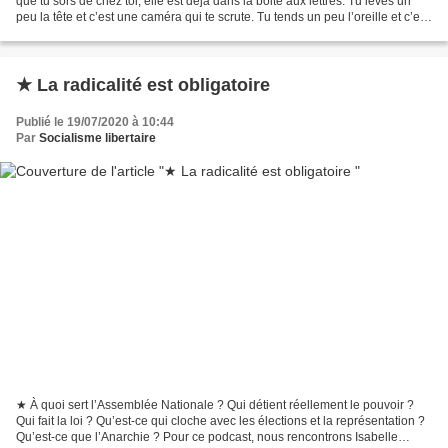
que tu sors de chez toi, elle est déjà dans la boite aux lettres. Tu lèves un
peu la tête et c’est une caméra qui te scrute. Tu tends un peu l’oreille et c’est
ton voisin...
★ La radicalité est obligatoire
Publié le 19/07/2020 à 10:44
Par
Socialisme libertaire
★ À quoi sert l’Assemblée Nationale ? Qui détient réellement le pouvoir ?
Qui fait la loi ? Qu’est-ce qui cloche avec les élections et la représentation ?
Qu’est-ce que l’Anarchie ? Pour ce podcast, nous rencontrons Isabelle