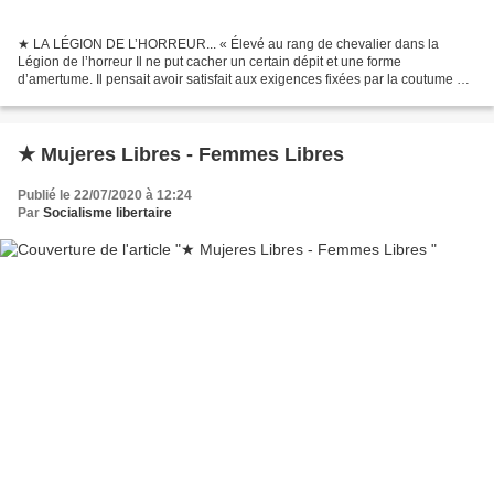
★ LA LÉGION DE L’HORREUR... « Élevé au rang de chevalier dans la
Légion de l’horreur Il ne put cacher un certain dépit et une forme
d’amertume. Il pensait avoir satisfait aux exigences fixées par la coutume Et
espérait secrètement accéder au rang de commandeur....
★ Mujeres Libres - Femmes Libres
Publié le 22/07/2020 à 12:24
Par
Socialisme libertaire