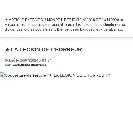
★ ARTICLE EXTRAIT DU MONDE LIBERTAIRE N°1818 DE JUIN 2020. «
Voracité des multinationales, appétit féroce des actionnaires. Goinfreries de
dividendes, orgies boursières… Bienvenus au banquet néo-libéral, à la
débauche financière, à la rapacité économique....
★ LA LÉGION DE L’HORREUR
Publié le 24/07/2020 à 09:54
Par
Socialisme libertaire