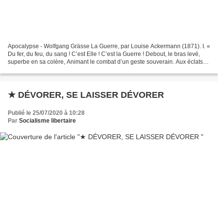
Apocalypse - Wolfgang Grässe La Guerre, par Louise Ackermann (1871). I. «
Du fer, du feu, du sang ! C’est Elle ! C’est la Guerre ! Debout, le bras levé,
superbe en sa colère, Animant le combat d’un geste souverain. Aux éclats
de sa voix s’ébranlent les...
★ DÉVORER, SE LAISSER DÉVORER
Publié le 25/07/2020 à 10:28
Par
Socialisme libertaire