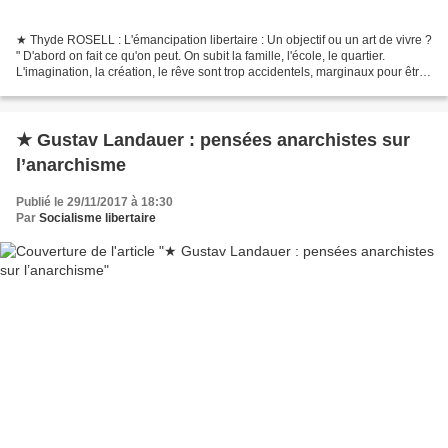
★ Thyde ROSELL : L'émancipation libertaire : Un objectif ou un art de vivre ?
" D'abord on fait ce qu'on peut. On subit la famille, l'école, le quartier.
L'imagination, la création, le rêve sont trop accidentels, marginaux pour être
réalité. Et puis,...
★ Gustav Landauer : pensées anarchistes sur
l’anarchisme
Publié le 29/11/2017 à 18:30
Par
Socialisme libertaire