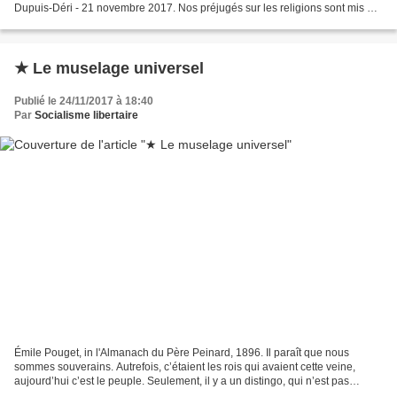
Dupuis-Déri - 21 novembre 2017. Nos préjugés sur les religions sont mis à
mal, aujourd’hui. Que faire,...
★ Le muselage universel
Publié le 24/11/2017 à 18:40
Par
Socialisme libertaire
Émile Pouget, in l'Almanach du Père Peinard, 1896. Il paraît que nous
sommes souverains. Autrefois, c’étaient les rois qui avaient cette veine,
aujourd’hui c’est le peuple. Seulement, il y a un distingo, qui n’est pas
négligeable : les rois vivaient grassement...