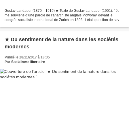
Gustav Landauer (1870 – 1919) ★ Texte de Gustav Landauer (1901). " Je
me souviens d’une parole de l’anarchiste anglais Mowbray, devant le
congrès socialiste international de Zurich en 1893. Il était question de savoir
si les anarchistes avaient le droit,...
★ Du sentiment de la nature dans les sociétés
modernes
Publié le 28/11/2017 à 18:35
Par
Socialisme libertaire