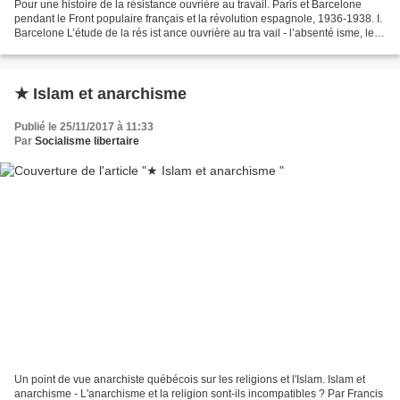
Pour une histoire de la résistance ouvrière au travail. Paris et Barcelone
pendant le Front populaire français et la révolution espagnole, 1936-1938. I.
Barcelone L’étude de la rés ist ance ouvrière au tra vail - l’absenté isme, les
retards, les simu...
★ Islam et anarchisme
Publié le 25/11/2017 à 11:33
Par
Socialisme libertaire
Un point de vue anarchiste québécois sur les religions et l'Islam. Islam et
anarchisme - L'anarchisme et la religion sont-ils incompatibles ? Par Francis