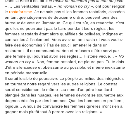
Dans la Bible il est dit «
le rasoir ne touchera pas la tête du juste
» … Les véritables rastas, «
no woman no cry
», ont pour religion
le
rastafarisme
. Je ne sais pas si les femmes rastafaris, classées
en tant que citoyennes de deuxième ordre, peuvent tenir des
bureaux de vote en Jamaïque. Ce qui est sûr, en revanche, c’est
qu’elles ne pourraient pas le faire pendant leurs règles ; les
femmes rastafaris étant alors qualifiées de polluées, indignes et
contraintes à l’isolement. Vous avez un ami rasta et vous voulez
faire des économies ? Pas de souci, amener le dans un
restaurant : il ne commandera rien et refusera d’être servi par
une femme qui pourrait avoir ses règles… Histoire vécue… «
No
woman no cry
». Non, femme rastafari, ne pleure pas. Tu te dois
d’être silencieuse et obéissante au possible, et même inexistante
en période menstruelle…
Il serait loisible de poursuivre ce périple au milieu des intégristes
en tournant notre regard vers les autres religions. Le constat
serait sensiblement le même : au nom d’un père fouettard
planqué dans les nuages, les femmes devront se soumettre aux
dogmes édictés par des hommes. Que les hommes en profitent,
logique… A nous de convaincre les femmes qu’elles n’ont rien à
gagner mais plutôt tout à perdre avec les religions. »