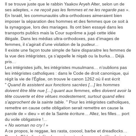
Il se trouve juste que le rabbin Yaakov Aryeh Alter, selon un de
ses adeptes, «
ne reçoit pas les femmes et ne les regarde pas
».
En Israël, les communautés ultra-orthodoxes aimeraient bien
imposer la séparation des hommes et des femmes que ce soit à
la synagogue, lors des mariages. Ils ont bien essayé dans les
transports publics mais la Cour suprême a jugé cette idée
illégale. Dans les médias ultra-orthodoxes, pas d’images de
femmes, il s’agirait d’une violation de la pudeur...
Il existe une façon toute simple de faire disparaitre les femmes de
la vue des intégristes, ça s’appelle le niqab ou la burka… Déjà
pris…
Les intégristes juifs, les intégristes musulmans… n’oublions pas
les intégristes catholiques : dans le Code de droit canonique, qui
régit la vie de l’Église, on trouve le canon 1262 où il est écrit
"
Quand ils assistent aux fonctions sacrées […] les hommes
doivent être tête nue […] quant aux femmes, elles doivent avoir la
tête couverte et être vêtues modestement, surtout quand elles
s’approchent de la sainte table.
" Pour les intégristes catholiques,
remettre en cause cette obligation serait remettre en cause la
parole de « dieu » et de la Sainte écriture… Allez, les filles… port
du voile obligatoire !...
«
No woman no cry !
»
A ce propos, le reggae, les rasta, cooool, barbe et dreadlocks…