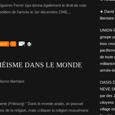
igueres Ferrer (qui donna également le droit de vote
★ David 
olition de l’armée le 1er décembre 1948,...
libertair
UNION PA
groupe po
tous ceu
epost
0
pacifisme
de toute 
HÉISME DANS LE MONDE
militaris
armée-éco
isme libertaire
OASIS D
NEVE SHA
par des J
citoyens 
erté (Fribourg) " Dans le monde arabe, on pouvait
village es
es de la religion, mais critiquer la religion musulmane