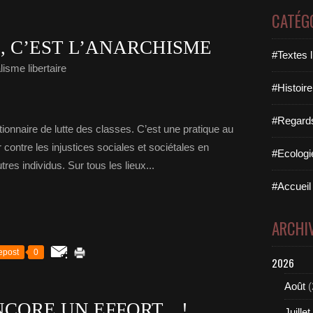
CATÉG
, C’EST L’ANARCHISME
#Textes l
isme libertaire
#Histoire
#Regards 
tionnaire de lutte des classes. C’est une pratique au
er contre les injustices sociales et sociétales en
#Ecologi
res individus. Sur tous les lieux...
#Accueil 
ARCHI
epost
0
2026
Août
(
ORE UN EFFORT... !
Juillet