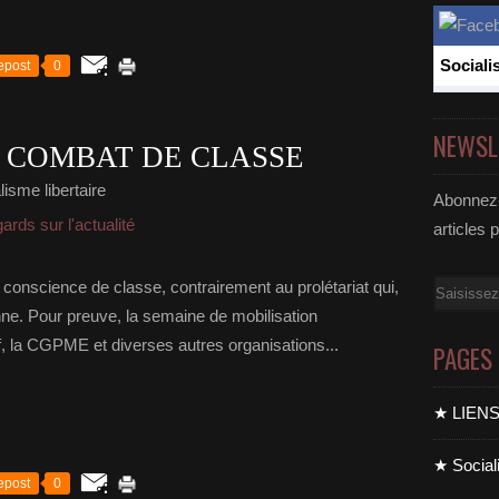
Sociali
epost
0
NEWSL
 COMBAT DE CLASSE
isme libertaire
Abonnez-
rds sur l'actualité
articles 
e conscience de classe, contrairement au prolétariat qui,
Email
nne. Pour preuve, la semaine de mobilisation
, la CGPME et diverses autres organisations...
PAGES
★ LIEN
★ Sociali
epost
0