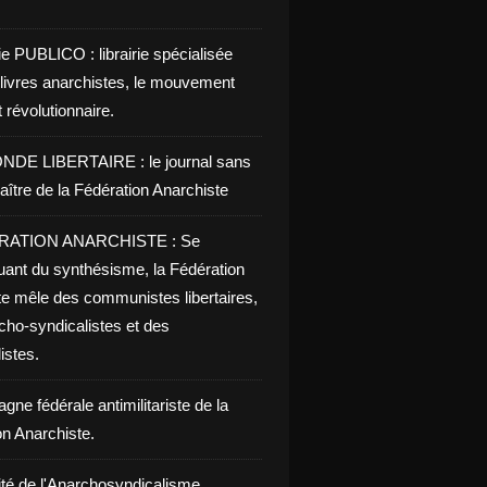
ie PUBLICO : librairie spécialisée
 livres anarchistes, le mouvement
t révolutionnaire.
NDE LIBERTAIRE : le journal sans
aître de la Fédération Anarchiste
RATION ANARCHISTE : Se
uant du synthésisme, la Fédération
te mêle des communistes libertaires,
cho-syndicalistes et des
listes.
ne fédérale antimilitariste de la
on Anarchiste.
ité de l'Anarchosyndicalisme