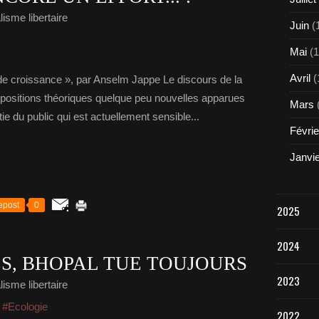
isme libertaire
Juin
(
Mai
(1
Avril
(
 de croissance », par Anselm Jappe Le discours de la
opositions théoriques quelque peu nouvelles apparues
Mars
ie du public qui est actuellement sensible...
Févrie
Janvi
epost
0
2025
2024
S, BHOPAL TUE TOUJOURS
2023
isme libertaire
,
#Ecologie
2022