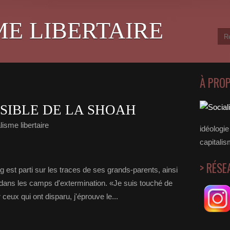
ME LIBERTAIRE
À PRO
ISIBLE DE LA SHOAH
isme libertaire
idéologie 
capitalis
> RÉSE
est parti sur les traces de ses grands-parents, ainsi
s dans les camps d'extermination. «Je suis touché de
ceux qui ont disparu, j'éprouve le...