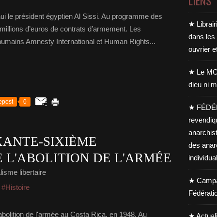
LIENS
hui le président égyptien Al Sissi. Au programme des
★ Librair
 millions d’euros de contrats d’armement. Les
dans les
humains Amnesty International et Human Rights...
ouvrier e
★ Le MO
dieu ni m
epost
0
★ FÉDÉ
revendiq
anarchis
IXANTE-SIXIÈME
des anar
 L'ABOLITION DE L'ARMÉE
individua
isme libertaire
★ Campag
,
#Histoire
Fédérati
l'abolition de l'armée au Costa Rica, en 1948. Au
★ Actual