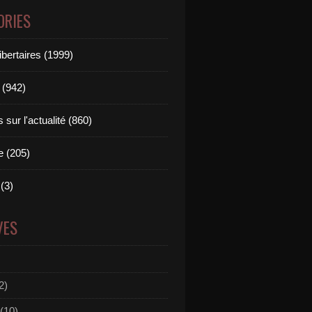
ORIES
ibertaires (1999)
 (942)
sur l'actualité (860)
e (205)
(3)
VES
2)
(10)