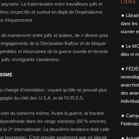
LIENS
paysans. La fraternisation entre travailleurs juifs et
tres respectifs et surtout en dépit de l’impérialisme
★ Librair
lus fréquemment.
dans les
ouvrier e
gé de manœuvrer entre juifs et arabes, de « diviser pour
s engagements de la Déclaration Balfour et de bloquer
★ Le MO
 pénibles et inhumaines de la guerre sourde et récente
dieu ni m
juifs, immigrants clandestins.
★ FÉDÉ
NISME
revendiq
anarchis
a changé d’orientation ; voyant qu’elle ne pouvait plus
des anar
engagée du côté des U.S.A. et de l’U.R.S.S.
individua
sein du sionisme même. Avant la guerre, la fraction
★ Campag
 prépondérante dans les rangs sionistes (60 % environ).
Fédérati
 à la 2ᵉ Internationale. La deuxième tendance était celle
e bourgeois). C’est ensuite seulement que se plaçait
★ Actual