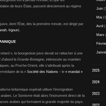
réation de leurs États, passent directement au régime
Juin
(
Mai
(1
juive, dont l’État, dès la première minute, est dirigé par
Avril
(
anah
,
Irgoun
).
Mars
TANNIQUE
Févrie
Janvi
tard », la bourgeoisie juive devait se rattacher à une
it d’abord la Grande-Bretagne, intéressée au maintien
iques, au Proche-Orient, elle s’attribuait après la
2025
ermédiaire de la «
Société des Nations
– le
« mandat »
2024
ialisme britannique espérait utiliser l’immigration
2023
 arabes. Le Sionisme était alors l’instrument direct de la
masses arabes qui formaient la grande majorité du pays.
2022