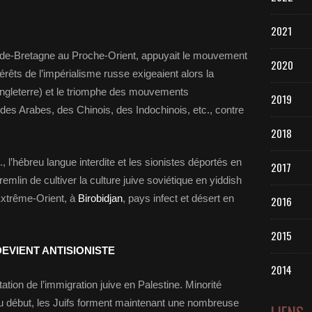
2021
rande-Bretagne au Proche-Orient, appuyait le mouvement
2020
érêts de l’impérialisme russe exigeaient alors la
Angleterre) et le triomphe des mouvements
2019
 des Arabes, des Chinois, des Indochinois, etc., contre
2018
, l’hébreu langue interdite et les sionistes déportés en
2017
emlin de cultiver la culture juive soviétique en yiddish
 Extrême-Orient, à
Birobidjan
, pays infect et désert en
2016
2015
DEVIENT ANTISIONISTE
2014
ation de l’immigration juive en Palestine. Minorité
 au début, les Juifs forment maintenant une nombreuse