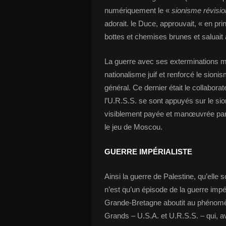
numériquement le «
sionisme révisio
adorait. le Duce, approuvait, « en pri
bottes et chemises brunes et saluait 
La guerre avec ses exterminations m
nationalisme juif et renforcé le sioni
général. Ce dernier était le collabora
l’U.R.S.S. se sont appuyés sur le sio
visiblement payée et manœuvrée par W
le jeu de Moscou.
GUERRE IMPÉRIALISTE
Ainsi la guerre de Palestine, qu’elle 
n’est qu’un épisode de la guerre impé
Grande-Bretagne aboutit au phénomèn
Grands – U.S.A. et U.R.S.S. – qui, ava