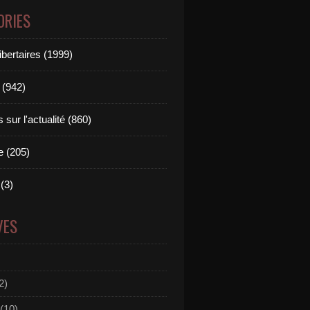
ORIES
ibertaires (1999)
 (942)
sur l'actualité (860)
e (205)
(3)
VES
2)
(10)