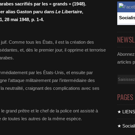
 arabes sacrifiés par les « grands » (1948).
er alias Gaston paru dans
Le Libertaire
,
Sociali
1, 28 mai 1948, p. 1-4.
NEWSL
at juif. Comme tous les États, il est la création des
dantes, et, dès le premier jour, il opprime et terrorise
Abonnez-
 arabes.
articles 
» immédiatement par les États-Unis, et ensuite par
Email
ne l’attaque militairement par l’intermédiaire des
t la neutralité, craignant des complications avec ses
PAGES
, le grand prêtre et le chef de la police ont assisté à
★ LIEN
ne de toutes les autres de la même espèce.
★ Sociali