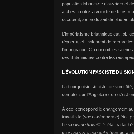
population laborieuse d’ouvriers et de 
arabes, contre la volonté de leurs maî
occupant, se produisait de plus en p
L’impérialisme britannique était obli
régner », et finalement de rompre le
l’immigration. On connaît les scènes
des Britanniques contre les rescapés 
L’ÉVOLUTION FASCISTE DU SIO
La bourgeoisie sioniste, de son côté, 
compter sur l’Angleterre, elle s’est 
À ceci correspond le changement au 
travailliste (social-démocrate) était
Le
sionisme travailliste
était rattaché
du «
sionisme général
» (démocratiqu