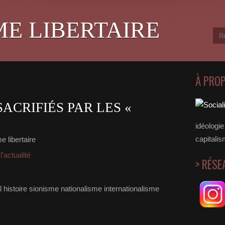
ME LIBERTAIRE
À PRO
SACRIFIÉS PAR LES «
idéologie 
capitalis
e libertaire
'actualité
> RÉSE