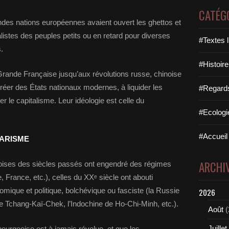
CATÉG
des nations européennes avaient ouvert les ghettos et
istes des peuples petits ou en retard pour diverses
#Textes l
.
#Histoire
Grande Française jusqu’aux révolutions russe, chinoise
réer des États nationaux modernes, à liquider les
#Regards 
r le capitalisme. Leur idéologie est celle du
#Ecologi
#Accueil 
TARISME
ARCHI
eoises des siècles passés ont engendré des régimes
, France, etc.), celles du XXᵉ siècle ont abouti
mique et politique, bolchévique ou fasciste (la Russie
2026
de Tchang-Kaï-Chek, l’Indochine de Ho-Chi-Minh, etc.).
Août
(
Juillet
ourgeoise est à jamais révolue, et que les