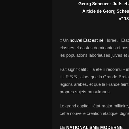
Georg Scheuer
: Juifs et
Article de Georg Scheu
n° 13
« Un
nouvel État est né
: Israël, l’Ét
classes et castes dominantes et possé
les populations laborieuses juives et
Fait significatif : il a été « reconnu 
l’U.R.S.S., alors que la Grande-Bretag
légions arabes, et que la France fein
propres sujets musulmans.
Le grand capital, l’état-major militaire
cette nouvelle création étatique, dig
LE NATIONALISME MODERNE