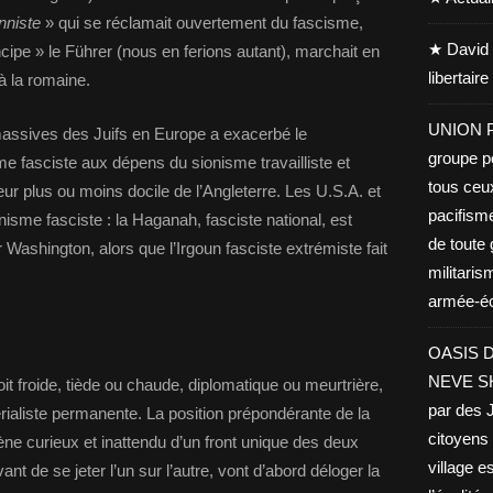
nniste
» qui se réclamait ouvertement du fascisme,
★ David 
ncipe » le Führer (nous en ferions autant), marchait en
libertair
à la romaine.
UNION PA
assives des Juifs en Europe a exacerbé le
groupe po
sme fasciste aux dépens du sionisme travailliste et
tous ceu
teur plus ou moins docile de l’Angleterre. Les U.S.A. et
pacifisme
nisme fasciste : la Haganah, fasciste national, est
de toute 
ashington, alors que l’Irgoun fasciste extrémiste fait
militaris
armée-éco
OASIS D
NEVE SHA
soit froide, tiède ou chaude, diplomatique ou meurtrière,
par des J
rialiste permanente. La position prépondérante de la
citoyens 
e curieux et inattendu d’un front unique des deux
village es
nt de se jeter l’un sur l’autre, vont d’abord déloger la