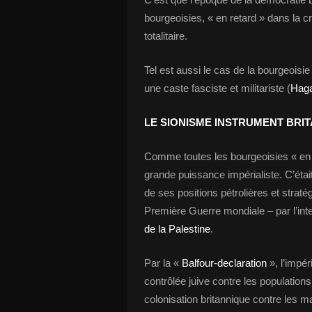
bourgeoisies, « en retard » dans la c
totalitaire.
Tel est aussi le cas de la bourgeoisie 
une caste fasciste et militariste (
Hag
LE SIONISME INSTRUMENT BRI
Comme toutes les bourgeoisies « en re
grande puissance impérialiste. C’éta
de ses positions pétrolières et stratég
Première Guerre mondiale – par l’int
de la Palestine
.
Par la «
Balfour-declaration
», l’impér
contrôlée juive contre les populations
colonisation britannique contre les 