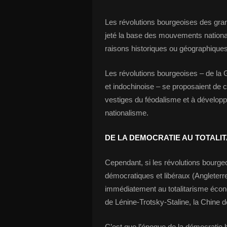
Les révolutions bourgeoises des gran
jeté la base des mouvements national
raisons historiques ou géographiques
Les révolutions bourgeoises – de la 
et indochinoise – se proposaient de c
vestiges du féodalisme et à développe
nationalisme.
DE LA DEMOCRATIE AU TOTALI
Cependant, si les révolutions bourg
démocratiques et libéraux (Angleterre
immédiatement au totalitarisme écono
de Lénine-Trotsky-Staline, la Chine 
C’est que l’époque de la démocratie b