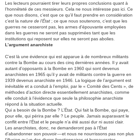
Les lecteurs pourraient tirer leurs propres conclusions quant à
l’honnêteté de ces messieurs. Cela ne nous intéresse pas ici. Ce
que nous disons, c’est que ce qu’il faut prendre en considération
c’est la
nature de l’État
; ce que nous soutenons, c’est que les
guerres ne cesseront pas, les armes d’épouvante employées
dans les guerres ne seront pas supprimées tant que les
institutions qui reposent sur elles ne seront pas abolies.
L’argument anarchiste
C’est là une évidence qui est apparue à de nombreux militants
contre la Bombe au cours des cinq dernières années. Il y avait
autant d’opposants à la Bombe en 1960 qui sont devenus
anarchistes en 1965 qu’il y avait de militants contre la guerre en
1939 devenus anarchiste en 1946. La logique de l’argument est
inévitable et a conduit à l’emploi, par le « Comité des Cents », de
méthodes d’action directe essentiellement anarchistes, comme
elle conduit à l’évidence que seule la philosophie anarchiste
répond à la situation actuelle.
Qui a besoin de la Bombe ? L’État. Qui fait la Bombe, qui paye,
pour elle, qui périra par elle ? Le peuple. Jamais auparavant le
conflit entre l’État et le peuple n’a été aussi dur ni aussi clair.
Les anarchistes, donc, ne demanderont pas à l’État
d’abandonner son pouvoir — et nous ne nourrissons pas non plus
l’illusion qu’un des divers fonctionnaires et bureaucrates