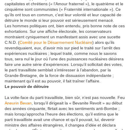
capitalistes et chrétiens (« l’Amour fraternel »), le quatrième et le
cinquième sont communistes (« Fraternité internationale »). Ce
qu’ils ont tous en commun, c’est leur volonté et leur capacité de
détruire le monde si leur pouvoir est sérieusement menacé.
Les hommes politiques ont, bien entendu, pris bonne note de ces
exhortations. Sur une affiche électorale, les conservateurs
montraient cyniquement un manifestant assis avec une sucette
C.N.D. (
Comité pour le Désarmement Nucléaire
) alors qu’ils
revendiquaient, eux, d’avoir mis sur pied le traité sur l’arrêt des
expériences nucléaires ; lequel traité, comme nous le savons
tous, sera nul le jour où l’une des puissances nucléaires désirera
faire une autre série d’expériences. Lorsqu’il sollicitait des votes,
le parti travailliste semblait s’intéresser à l’abandon, par la
Grande-Bretagne, de la force de dissuasion indépendante ;
maintenant qu’il est au pouvoir, il fait traîner l’affaire.
Le pouvoir de détruire
La volte-face du parti travailliste, bien sûr, n’est pas nouvelle. Feu
Aneurin Bevan
, lorsqu’il dirigeait la « Bevanite Revolt » au début
des années cinquante, flirtait avec les sentiments anti-Bombe ;
mais lorsqu’approcha l’heure des élections, qu’il estima que le
parti travailliste avait une chance et qu’il pouvait, lui, devenir
ministre des affaires étrangères, il changea d’idée et déclara