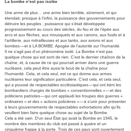
La bombe n’est pas isolée
Une arme de plus… une arme bien terrible, sûrement, et qui
étendait, presque à l’infini, la puissance des gouvernements pour
détruire les peuples ; puissance qui s’était développée
progressivement au cours des siècles, du feu et de l’épée aux
arcs et aux flèches, aux mousquets et aux canons, aux fusils et à
l’artillerie, aux mitrailleuses et aux tanks, aux avions et aux
bombes — et à LA BOMBE. Apogée de l’autorité sur l’humanité.
Il ne s’agit pas d’un phénomène isolé. La Bombe n’est pas
quelque chose qui est sorti de rien. C’est le dernier chaînon de la
chaîne, et, à cause de ce qui pourrait arriver dans une guerre
nucléaire, cela peut être aussi le bout de la chaîne pour
l’humanité. Cela, et cela seul, est ce qui donne aux armes
nucléaires leur signification particulière. C’est cela, et cela seul,
qui a poussé de respectables ecclésiastiques — qui ont béni les
bombardiers chargés de bombes « conventionnelles » — et des
politiciens patriotes — qui ont applaudi les troupes des guerres «
ordinaires » et des « actions policières » — à s’unir pour présenter
à leurs gouvernements de respectables exhortations afin qu’ils
veuillent bien faire quelque chose au sujet de la Bombe.
Cela a été vain. D’un seul État qui avait la Bombe en 1945, le
nombre des membres du club est passé à quatre et un
cinquième frappe à la porte. Trois de ces pays sont ouvertement