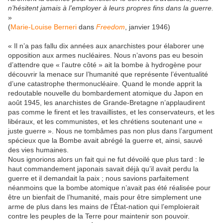
n’hésitent jamais à l’employer à leurs propres fins dans la guerre.
»
(
Marie-Louise Berneri
dans
Freedom
, janvier 1946)
« Il n’a pas fallu dix années aux anarchistes pour élaborer une
opposition aux armes nucléaires. Nous n’avons pas eu besoin
d’attendre que « l’autre côté » ait la bombe à hydrogène pour
découvrir la menace sur l’humanité que représente l’éventualité
d’une catastrophe thermonucléaire. Quand le monde apprit la
redoutable nouvelle du bombardement atomique du Japon en
août 1945, les anarchistes de Grande-Bretagne n’applaudirent
pas comme le firent et les travaillistes, et les conservateurs, et les
libéraux, et les communistes, et les chrétiens soutenant une «
juste guerre ». Nous ne tombâmes pas non plus dans l’argument
spécieux que la Bombe avait abrégé la guerre et, ainsi, sauvé
des vies humaines.
Nous ignorions alors un fait qui ne fut dévoilé que plus tard : le
haut commandement japonais savait déjà qu’il avait perdu la
guerre et il demandait la paix ; nous savions parfaitement
néanmoins que la bombe atomique n’avait pas été réalisée pour
être un bienfait de l’humanité, mais pour être simplement une
arme de plus dans les mains de l’État-nation qui l’emploierait
contre les peuples de la Terre pour maintenir son pouvoir.