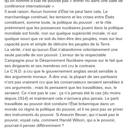
qu’un homme d’État ne pouvait pas «
entrer nu dans une salle de
conférence internationale
».
Il avait raison. Aucun
homme d’État
ne peut faire cela. Le
marchandage continuel, les tensions et les crises entre États
constituent, somme toute, la politique du
pouvoir
; et le rôle
prééminent que les puissances nucléaires jouent dans la politique
mondiale est fondé, non sur quelque supériorité morale, ni sur
quelque souci que ce soit du bien-être des peuples, mais sur leur
capacité pure et simple de détruire les peuples de la Terre.
La vérité, c’est qu’aucun État n’abandonne volontairement une
seule parcelle de son pouvoir. L’erreur de la respectable
Campagne pour le Désarmement Nucléaire repose sur le fait que
ses dirigeants et ses membres ont cru le contraire.
Le C.N.D. a cru que le gouvernement anglais serait sensible à
des arguments moraux. À dire vrai, la plupart de ses partisans
n’ont pas vraiment cru que les conservateurs seraient sensibles à
ces arguments ; mais ils pensaient que les travaillistes, eux, le
seraient. Ce n’est pas le cas ; ça n’a jamais été le cas (du moins
depuis 1914) et maintenant cela n’arrivera plus jamais. Le parti
travailliste au pouvoir doit conduire l’État britannique dans un
monde où règne la politique du pouvoir, et il ne peut pas se priver
des instruments du pouvoir. Si Aneurin Bevan, qui n’avait pas le
pouvoir, voyait cela, comment Harold Wilson, qui a le pouvoir,
pourrait-il penser différemment ?