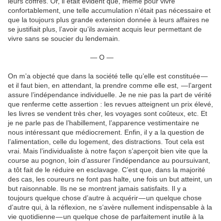
leurs coffres. Or, il était évident que, même pour vivre
confortablement, une telle accumulation n’était pas nécessaire et
que la toujours plus grande extension donnée à leurs affaires ne
se justifiait plus, l’avoir qu’ils avaient acquis leur permettant de
vivre sans se soucier du lendemain.
— O —
On m’a objecté que dans la société telle qu’elle est constituée —
et il faut bien, en attendant, la prendre comme elle est, — l’argent
assure l’indépendance individuelle. Je ne nie pas la part de vérité
que renferme cette assertion : les revues atteignent un prix élevé,
les livres se vendent très cher, les voyages sont coûteux, etc. Et
je ne parle pas de l’habillement, l’apparence vestimentaire ne
nous intéressant que médiocrement. Enfin, il y a la question de
l’alimentation, celle du logement, des distractions. Tout cela est
vrai. Mais l’individualiste à notre façon s’aperçoit bien vite que la
course au pognon, loin d’assurer l’indépendance au poursuivant,
a tôt fait de le réduire en esclavage. C’est que, dans la majorité
des cas, les coureurs ne font pas halte, une fois un but atteint, un
but raisonnable. Ils ne se montrent jamais satisfaits. Il y a
toujours quelque chose d’autre à acquérir — un quelque chose
d’autre qui, à la réflexion, ne s’avère nullement indispensable à la
vie quotidienne — un quelque chose de parfaitement inutile à la