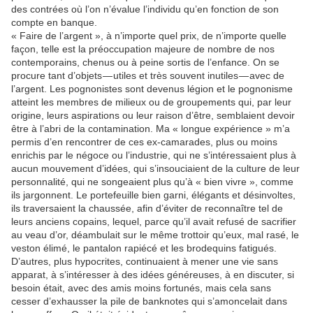
des contrées où l’on n’évalue l’individu qu’en fonction de son
compte en banque.
« Faire de l’argent », à n’importe quel prix, de n’importe quelle
façon, telle est la préoccupation majeure de nombre de nos
contemporains, chenus ou à peine sortis de l’enfance. On se
procure tant d’objets — utiles et très souvent inutiles — avec de
l’argent. Les pognonistes sont devenus légion et le pognonisme
atteint les membres de milieux ou de groupements qui, par leur
origine, leurs aspirations ou leur raison d’être, semblaient devoir
être à l’abri de la contamination. Ma « longue expérience » m’a
permis d’en rencontrer de ces ex-camarades, plus ou moins
enrichis par le négoce ou l’industrie, qui ne s’intéressaient plus à
aucun mouvement d’idées, qui s’insouciaient de la culture de leur
personnalité, qui ne songeaient plus qu’à « bien vivre », comme
ils jargonnent. Le portefeuille bien garni, élégants et désinvoltes,
ils traversaient la chaussée, afin d’éviter de reconnaître tel de
leurs anciens copains, lequel, parce qu’il avait refusé de sacrifier
au veau d’or, déambulait sur le même trottoir qu’eux, mal rasé, le
veston élimé, le pantalon rapiécé et les brodequins fatigués.
D’autres, plus hypocrites, continuaient à mener une vie sans
apparat, à s’intéresser à des idées généreuses, à en discuter, si
besoin était, avec des amis moins fortunés, mais cela sans
cesser d’exhausser la pile de banknotes qui s’amoncelait dans