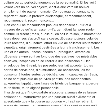
culture ou au perfectionnement de la personnalité. Et les voilà
volant vers un nouvel objectif, c’est-à-dire vers un nouvel
empilement de papier-monnaie. Ce nouveau but conquis, ils
repartent, sous un prétexte quelconque, et recommencent,
recommencent, recommencent…
Il en est qui ne thésaurisent pas, qui dépensent au fur et à
mesure de ce qu’ils amassent — l’argent étant fait pour rouler,
comme ils disent ; mais, quelle qu’en soit la raison, le montant de
leurs dépenses s’accroît sans cesse, dépasse toujours celui de
leurs recettes, d’où nouvel effort en vue de collecter les fameuses
vignettes, originairement destinées à leur affranchissement. Les
uns et les autres — thésauriseurs ou prodigues, avares ou
dépensiers — ne sont au fond que des esclaves, de misérables
esclaves, incapables de se libérer d’une obsession qui les
enveloppe, les étreint, les possède, leur fait accepter toutes
sortes de servitudes, d’humiliations, de bassesses, les fait
consentir à toutes sortes de déchéances. Incapables de réagir,
ce ne sont plus que de pauvres pantins, des marionnettes
auxquelles l’appât d’une liasse de billets de banque fera perdre
toute fierté, toute dignité personnelle.
Il va de soi que l’individualiste n’acceptera jamais de se laisser
actionner ou manœuvrer par une passion aussi avilissante et
absorbante que « la course au pognon » ; il sait se retirer à
temps de l’arène — au moment exact où il se rend compte qu’il