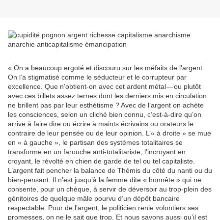
« On a beaucoup ergoté et discouru sur les méfaits de l’argent.
On l’a stigmatisé comme le séducteur et le corrupteur par
excellence. Que n’obtient-on avec cet ardent métal — ou plutôt
avec ces billets assez ternes dont les derniers mis en circulation
ne brillent pas par leur esthétisme ? Avec de l’argent on achète
les consciences, selon un cliché bien connu, c’est-à-dire qu’on
arrive à faire dire ou écrire à maints écrivains ou orateurs le
contraire de leur pensée ou de leur opinion. L’« à droite » se mue
en « à gauche », le partisan des systèmes totalitaires se
transforme en un farouche anti-totalitariste, l’incroyant en
croyant, le révolté en chien de garde de tel ou tel capitaliste.
L’argent fait pencher la balance de Thémis du côté du nanti ou du
bien-pensant. Il n’est jusqu’à la femme dite « honnête » qui ne
consente, pour un chèque, à servir de déversoir au trop-plein des
génitoires de quelque mâle pourvu d’un dépôt bancaire
respectable. Pour de l’argent, le politicien renie volontiers ses
promesses, on ne le sait que trop. Et nous savons aussi qu’il est