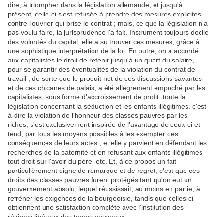
dire, à triompher dans la législation allemande, et jusqu'à
présent, celle-ci s'est refusée à prendre des mesures explicites
contre l'ouvrier qui brise le contrat ; mais, ce que la législation n'a
pas voulu faire, la jurisprudence l'a fait. Instrument toujours docile
des volontés du capital, elle a su trouver ces mesures, grâce à
une sophistique interprétation de la loi. En outre, on a accordé
aux capitalistes le droit de retenir jusqu'à un quart du salaire,
pour se garantir des éventualités de la violation du contrat de
travail ; de sorte que le produit net de ces discussions savantes
et de ces chicanes de palais, a été allègrement empoché par les
capitalistes, sous forme d'accroissement de profit. toute la
législation concernant la séduction et les enfants illégitimes, c'est-
à-dire la violation de l'honneur des classes pauvres par les
riches, s'est exclusivement inspirée de l'avantage de ceux-ci et
tend, par tous les moyens possibles à les exempter des
conséquences de leurs actes ; et elle y parvient en défendant les
recherches de la paternité et en refusant aux enfants illégitimes
tout droit sur l'avoir du père, etc. Et, à ce propos un fait
particulièrement digne de remarque et de regret, c'est que ces
droits des classes pauvres furent protégés tant qu'on eut un
gouvernement absolu, lequel réussissait, au moins en partie, à
refréner les exigences de la bourgeoisie, tandis que celles-ci
obtiennent une satisfaction complète avec l'institution des
régimes libéraux des temps nouveaux.