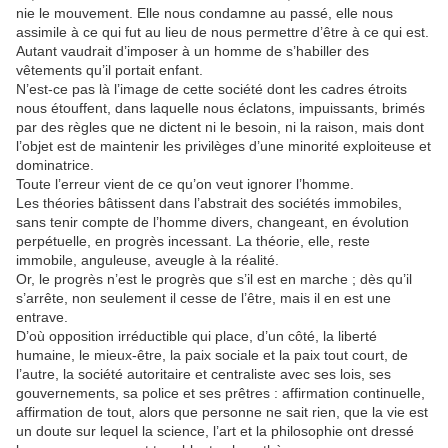
nie le mouvement. Elle nous condamne au passé, elle nous
assimile à ce qui fut au lieu de nous permettre d’être à ce qui est.
Autant vaudrait d’imposer à un homme de s’habiller des
vêtements qu’il portait enfant.
N’est-ce pas là l’image de cette société dont les cadres étroits
nous étouffent, dans laquelle nous éclatons, impuissants, brimés
par des règles que ne dictent ni le besoin, ni la raison, mais dont
l’objet est de maintenir les privilèges d’une minorité exploiteuse et
dominatrice.
Toute l’erreur vient de ce qu’on veut ignorer l’homme.
Les théories bâtissent dans l’abstrait des sociétés immobiles,
sans tenir compte de l’homme divers, changeant, en évolution
perpétuelle, en progrès incessant. La théorie, elle, reste
immobile, anguleuse, aveugle à la réalité.
Or, le progrès n’est le progrès que s’il est en marche ; dès qu’il
s’arrête, non seulement il cesse de l’être, mais il en est une
entrave.
D’où opposition irréductible qui place, d’un côté, la liberté
humaine, le mieux-être, la paix sociale et la paix tout court, de
l’autre, la société autoritaire et centraliste avec ses lois, ses
gouvernements, sa police et ses prêtres : affirmation continuelle,
affirmation de tout, alors que personne ne sait rien, que la vie est
un doute sur lequel la science, l’art et la philosophie ont dressé