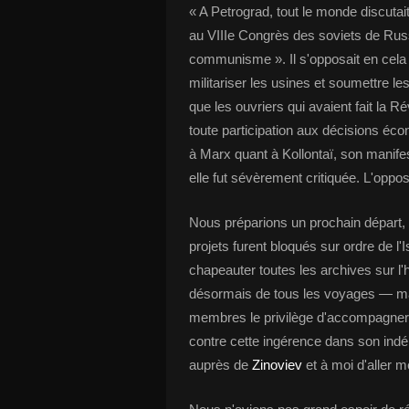
« A Petrograd, tout le monde discutait
au VIIIe Congrès des soviets de Russ
communisme ». Il s'opposait en cela 
militariser les usines et soumettre les
que les ouvriers qui avaient fait la R
toute participation aux décisions éc
à Marx quant à Kollontaï, son manifest
elle fut sévèrement critiquée. L'opposi
Nous préparions un prochain départ, 
projets furent bloqués sur ordre de 
chapeauter toutes les archives sur l'
désormais de tous les voyages — ma
membres le privilège d'accompagner l
contre cette ingérence dans son ind
auprès de
Zinoviev
et à moi d'aller 