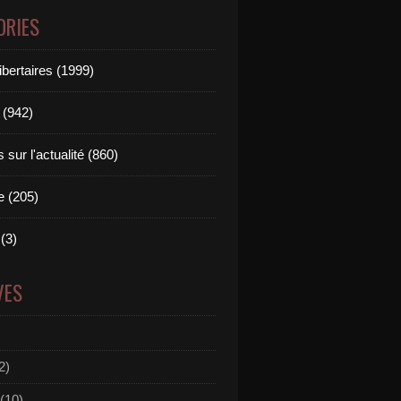
ORIES
ibertaires (1999)
 (942)
sur l'actualité (860)
e (205)
(3)
VES
2)
(10)