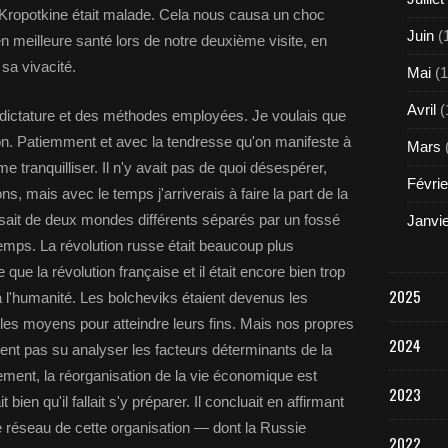
 Kropotkine était malade. Cela nous causa un choc
Juin
(
n meilleure santé lors de notre deuxième visite, en
e sa vivacité.
Mai
(1
Avril
(
a dictature et des méthodes employées. Je voulais que
on. Patiemment et avec la tendresse qu'on manifeste à
Mars
e tranquilliser. Il n'y avait pas de quoi désespérer,
Févrie
ons, mais avec le temps j'arriverais à faire la part de la
gissait de deux mondes différents séparés par un fossé
Janvi
temps. La révolution russe était beaucoup plus
que la révolution française et il était encore bien trop
2025
 à l'humanité. Les bolcheviks étaient devenus les
s les moyens pour atteindre leurs fins. Mais nos propres
2024
ent pas su analyser les facteurs déterminants de la
ement, la réorganisation de la vie économique est
2023
 bien qu'il fallait s'y préparer. Il concluait en affirmant
le réseau de cette organisation — dont la Russie
2022