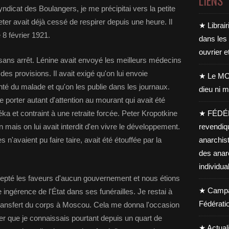
LIENS
ndicat des Boulangers, je me précipitai vers la petite
ter avait déjà cessé de respirer depuis une heure. Il
★ Librair
 8 février 1921.
dans les
ouvrier e
 sans arrêt. Lénine avait envoyé les meilleurs médecins
es provisions. Il avait exigé qu'on lui envoie
★ Le MO
té du malade et qu'on les publie dans les journaux.
dieu ni m
de porter autant d'attention au mourant qui avait été
ka et contraint à une retraite forcée. Peter Kropotkine
★ FÉDÉ
on mais on lui avait interdit d'en vivre le développement.
revendiq
 n'avaient pu faire taire, avait été étouffée par la
anarchis
des anar
individua
cepté les faveurs d'aucun gouvernement et nous étions
★ Campag
ngérence de l'État dans ses funérailles. Je restai à
Fédérati
transfert du corps à Moscou. Cela me donna l'occasion
er que je connaissais pourtant depuis un quart de
★ Actual