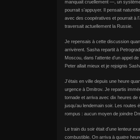
manquait cruellement —, un système 
pourrait s'appuyer. Il pensait nature
avec des coopératives et pourrait à l'
traversait actuellement la Russie.
Je repensais à cette discussion qua
arrivèrent. Sasha repartit à Petrogra
Moscou, dans l'attente d'un appel de
Peter allait mieux et je rejoignis Sas
J'étais en ville depuis une heure qu
urgence à Dmitrov. Je repartis imméd
tornade et arriva avec dix heures de 
jusqu'au lendemain soir. Les routes é
rompus : aucun moyen de joindre Dm
Le train du soir était d'une lenteur e
combustible. On arriva à quatre heur