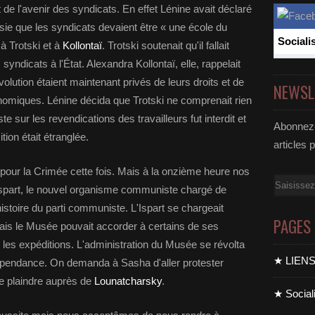
 de l'avenir des syndicats. En effet Lénine avait déclaré
ie que les syndicats devaient être « une école du
Sociali
à Trotski et à
Kollontaï
. Trotski soutenait qu'il fallait
 syndicats à l'État. Alexandra Kollontaï, elle, rappelait
évolution étaient maintenant privés de leurs droits et de
NEWSL
onomiques. Lénine décida que Trotski ne comprenait rien
e sur les revendications des travailleurs fut interdit et
Abonnez-
tion était étranglée.
articles 
pour la Crimée cette fois. Mais à la onzième heure nos
Email
l'Ispart, le nouvel organisme communiste chargé de
histoire du parti communiste. L'Ispart se chargeait
PAGES
is le Musée pouvait accorder à certains de ses
es expéditions. L'administration du Musée se révolta
★ LIEN
épendance. On demanda à Sasha d'aller protester
me plaindre auprès de
Lounatcharsky
.
★ Sociali