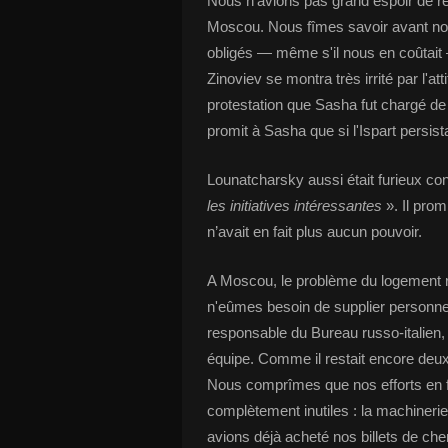
Nous n'avions pas grand espoir de 
Moscou. Nous fîmes savoir avant notre
obligés — même s'il nous en coûtait
Zinoviev se montra très irrité par l'att
protestation que Sasha fut chargé d
promit à Sasha que si l'Ispart persista
Lounatcharsky aussi était furieux co
les initiatives intéressantes
». Il prom
n’avait en fait plus aucun pouvoir.
A Moscou, le problème du logement re
n'eûmes besoin de supplier personne 
responsable du Bureau russo-italien
équipe. Comme il restait encore deux p
Nous comprîmes que nos efforts en 
complètement inutiles : la machineri
avions déjà acheté nos billets de c