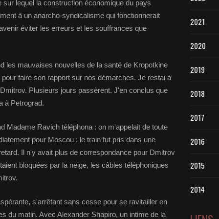
sur lequel la construction économique du pays
llement à un anarcho-syndicalisme qui fonctionnerait
2021
avenir éviter les erreurs et les souffrances que
2020
nd les mauvaises nouvelles de la santé de Kropotkine
2019
d pour faire son rapport sur nos démarches. Je restai à
 Dmitrov. Plusieurs jours passèrent. J'en conclus que
2018
ha à Petrograd.
2017
and Madame Ravich téléphona : on m'appelait de toute
iatement pour Moscou : le train fut pris dans une
2016
retard. Il n'y avait plus de correspondance pour Dmitrov
2015
taient bloquées par la neige, les câbles téléphoniques
itrov.
2014
xaspérante, s'arrêtant sans cesse pour se ravitailler en
es du matin. Avec Alexander Shapiro, un intime de la