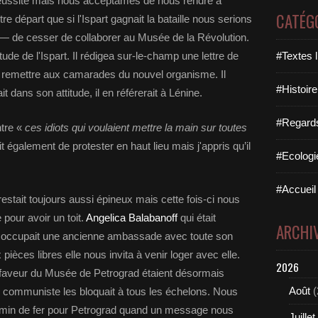
réussite mais nous acceptâmes de nous rendre à
CATÉG
 départ que si l'Ispart gagnait la bataille nous serions
 — de cesser de collaborer au Musée de la Révolution.
itude de l'Ispart. Il rédigea sur-le-champ une lettre de
#Textes l
e remettre aux camarades du nouvel organisme. Il
#Histoire
it dans son attitude, il en référerait à Lénine.
#Regards 
ntre «
ces idiots qui voulaient mettre la main sur toutes
it également de protester en haut lieu mais j'appris qu’il
#Ecologi
#Accueil 
stait toujours aussi épineux mais cette fois-ci nous
pour avoir un toit.
Angelica Balabanoff
qui était
ARCHI
, occupait une ancienne ambassade avec toute son
ièces libres elle nous invita à venir loger avec elle.
2026
faveur du Musée de Petrograd étaient désormais
Août
(
e communiste les bloquait à tous les échelons. Nous
hemin de fer pour Petrograd quand un message nous
Juillet