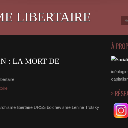
ME LIBERTAIRE
À PRO
 : LA MORT DE
idéologie 
capitalis
bertaire
toire
> RÉSE