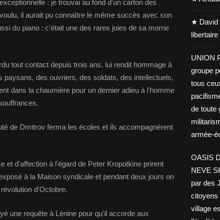
é exceptionnelle : je trouvai au fond d'un carton des
it voulu, il aurait pu connaître le même succès avec son
★ David 
ussi du piano : c'était une des rares joies de sa morne
libertair
UNION PA
rdu tout contact depuis trois ans, lui rendit hommage à
groupe po
s paysans, des ouvriers, des soldats, des intellectuels,
tous ceu
t dans la chaumière pour un dernier adieu à l'homme
pacifisme
 souffrances.
de toute 
militaris
uté de Dmitrov ferma les écoles et ils accompagnèrent
armée-éco
OASIS D
 et d'affection à l'égard de Peter Kropotkine prirent
NEVE SHA
exposé à la Maison syndicale et pendant deux jours on
par des J
a révolution d'Octobre.
citoyens 
village es
yé une requête à Lénine pour qu'il accorde aux