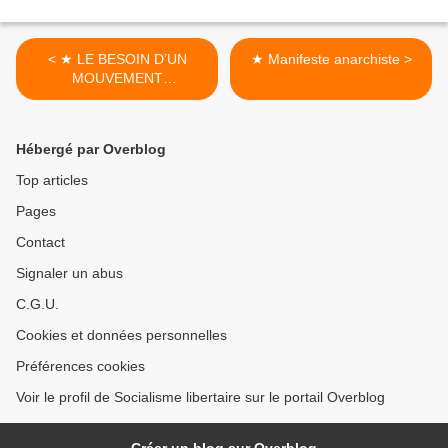
< ★ LE BESOIN D’UN
★ Manifeste anarchiste >
MOUVEMENT
ANARCHISTE
RÉVOLUTIONNAIRE N’A
JAMAIS ÉTÉ AUSSI
Hébergé par Overblog
GRAND
Top articles
Pages
Contact
Signaler un abus
C.G.U.
Cookies et données personnelles
Préférences cookies
Voir le profil de Socialisme libertaire sur le portail Overblog