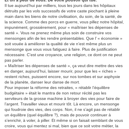
Et on a peur de vous. De votre pouvoir qui tue.
Il tue aujourd’hui par milliers, tous les jours dans les hôpitaux
détruits par les vols successifs de votre caste piochant à pleine
main dans les biens de notre civilisation, du soin, de la santé, de
la science. Comme des porcs en guerre, vous pillez notre hôpital,
impunément, grossièrement, pour « maîtriser les dépenses de
santé ». Vous ne prenez même plus soin de construire vos
mensonges afin de les rendre présentables. Que l’ « économie »
soit vouée à améliorer la qualité de vie n’est même plus un
mensonge que vous vous fatiguez à faire. Plus de justification
nécessaire. C’est une croyance, une religion, ce dont on ne peut
pas parler.
« Maîtriser les dépenses de santé », ça veut dire mettre des vies
en danger, aujourd’hui, laisser mourir, pour que les « riches »
restent riches, puissent encore, sur nos tombes et sur asphyxie
de la planète, danser leur danse de mort.
Pour imposer la réforme des retraites, « rétablir l’équilibre
budgétaire » était le mantra de non retour récité pas les
serviteurs de la grosse machine à broyer des vies pour faire de
l’argent. Travailler vieux et mourir tôt. Là encore, un mensonge
qui foudroie des vies, des corps. Non, il ne s’agit pas de rétablir
un équilibre (quel équilibre ?), mais de pouvoir continuer à
s’enrichir, à voler, à piller. Et même si on faisait semblant de vous
croire, vous qui mentez si mal, bien que ce soit votre métier, la