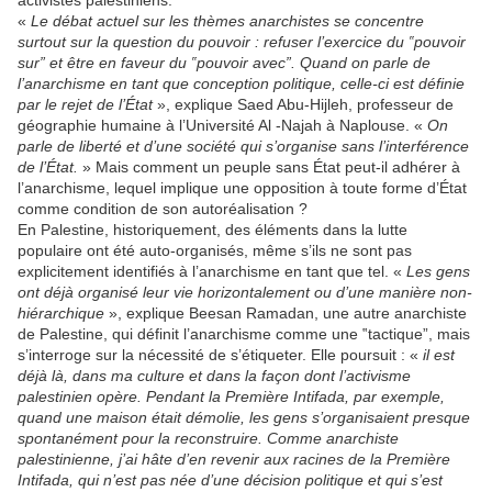
activistes palestiniens.
«
Le débat actuel sur les thèmes anarchistes se concentre
surtout sur la question du pouvoir : refuser l’exercice du ‟pouvoir
sur” et être en faveur du ‟pouvoir avec”. Quand on parle de
l’anarchisme en tant que conception politique, celle-ci est définie
par le rejet de l’État
», explique Saed Abu-Hijleh, professeur de
géographie humaine à l’Université Al -Najah à Naplouse. «
On
parle de liberté et d’une société qui s’organise sans l’interférence
de l’État.
» Mais comment un peuple sans État peut-il adhérer à
l’anarchisme, lequel implique une opposition à toute forme d’État
comme condition de son autoréalisation ?
En Palestine, historiquement, des éléments dans la lutte
populaire ont été auto-organisés, même s’ils ne sont pas
explicitement identifiés à l’anarchisme en tant que tel. «
Les gens
ont déjà organisé leur vie horizontalement ou d’une manière non-
hiérarchique
», explique Beesan Ramadan, une autre anarchiste
de Palestine, qui définit l’anarchisme comme une ‟tactique”, mais
s’interroge sur la nécessité de s’étiqueter. Elle poursuit : «
il est
déjà là, dans ma culture et dans la façon dont l’activisme
palestinien opère. Pendant la Première Intifada, par exemple,
quand une maison était démolie, les gens s’organisaient presque
spontanément pour la reconstruire. Comme anarchiste
palestinienne, j’ai hâte d’en revenir aux racines de la Première
Intifada, qui n’est pas née d’une décision politique et qui s’est