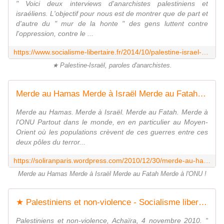
" Voici deux interviews d'anarchistes palestiniens et
israéliens. L'objectif pour nous est de montrer que de part et
d'autre du " mur de la honte " des gens luttent contre
l'oppression, contre le ...
https://www.socialisme-libertaire.fr/2014/10/palestine-israel-paroles-d-anarchistes.html
★ Palestine-Israël, paroles d'anarchistes.
Merde au Hamas Merde à Israël Merde au Fatah Merde à l'ONU
Merde au Hamas. Merde à Israël. Merde au Fatah. Merde à
l'ONU Partout dans le monde, en en particulier au Moyen-
Orient où les populations crèvent de ces guerres entre ces
deux pôles du terror...
https://soliranparis.wordpress.com/2010/12/30/merde-au-hamas-merde-a-israel-merde-au-fatah-merde-a-l%E2%80%99onu/
Merde au Hamas Merde à Israël Merde au Fatah Merde à l'ONU !
★ Palestiniens et non-violence - Socialisme libertaire
Palestiniens et non-violence, Achaïra, 4 novembre 2010. "