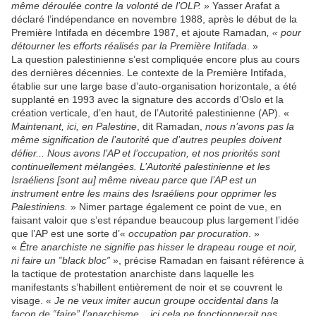
même déroulée contre la volonté de l’OLP. »
Yasser Arafat a
déclaré l’indépendance en novembre 1988, après le début de la
Première Intifada en décembre 1987, et ajoute Ramadan
, « pour
détourner les efforts réalisés par la Première Intifada
. »
La question palestinienne s’est compliquée encore plus au cours
des dernières décennies. Le contexte de la Première Intifada,
établie sur une large base d’auto-organisation horizontale, a été
supplanté en 1993 avec la signature des accords d’Oslo et la
création verticale, d’en haut, de l’Autorité palestinienne (AP). «
Maintenant, ici, en Palestine
, dit Ramadan,
nous n’avons pas la
même signification de l’autorité que d’autres peuples doivent
défier... Nous avons l’AP et l’occupation, et nos priorités sont
continuellement mélangées. L’Autorité palestinienne et les
Israéliens [sont au] même niveau parce que l’AP est un
instrument entre les mains des Israéliens pour opprimer les
Palestiniens.
» Nimer partage également ce point de vue, en
faisant valoir que s’est répandue beaucoup plus largement l’idée
que l’AP est une sorte d’«
occupation par procuration
. »
«
Être anarchiste ne signifie pas hisser le drapeau rouge et noir,
ni faire un ‟black bloc”
», précise Ramadan en faisant référence à
la tactique de protestation anarchiste dans laquelle les
manifestants s’habillent entièrement de noir et se couvrent le
visage. «
Je ne veux imiter aucun groupe occidental dans la
façon de ‟faire” l’anarchisme... ici cela ne fonctionnerait pas