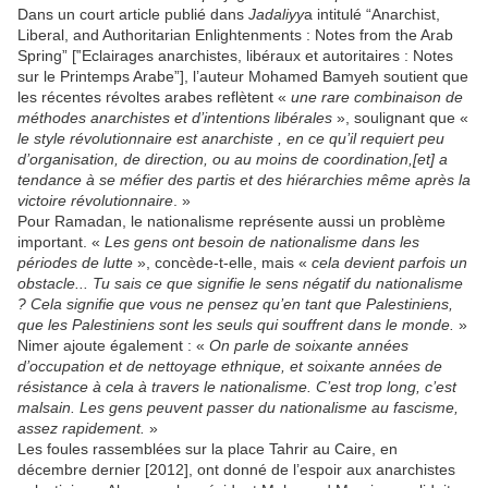
Dans un court article publié dans
Jadaliyy
a intitulé “Anarchist,
Liberal, and Authoritarian Enlightenments : Notes from the Arab
Spring” [‟Eclairages anarchistes, libéraux et autoritaires : Notes
sur le Printemps Arabe”], l’auteur Mohamed Bamyeh soutient que
les récentes révoltes arabes reflètent «
une rare combinaison de
méthodes anarchistes et d’intentions libérales
», soulignant que «
le style révolutionnaire est anarchiste , en ce qu’il requiert peu
d’organisation, de direction, ou au moins de coordination,[et] a
tendance à se méfier des partis et des hiérarchies même après la
victoire révolutionnaire
. »
Pour Ramadan, le nationalisme représente aussi un problème
important. «
Les gens ont besoin de nationalisme dans les
périodes de lutte
», concède-t-elle, mais «
cela devient parfois un
obstacle... Tu sais ce que signifie le sens négatif du nationalisme
? Cela signifie que vous ne pensez qu’en tant que Palestiniens,
que les Palestiniens sont les seuls qui souffrent dans le monde.
»
Nimer ajoute également : «
On parle de soixante années
d’occupation et de nettoyage ethnique, et soixante années de
résistance à cela à travers le nationalisme. C’est trop long, c’est
malsain. Les gens peuvent passer du nationalisme au fascisme,
assez rapidement.
»
Les foules rassemblées sur la place Tahrir au Caire, en
décembre dernier [2012], ont donné de l’espoir aux anarchistes