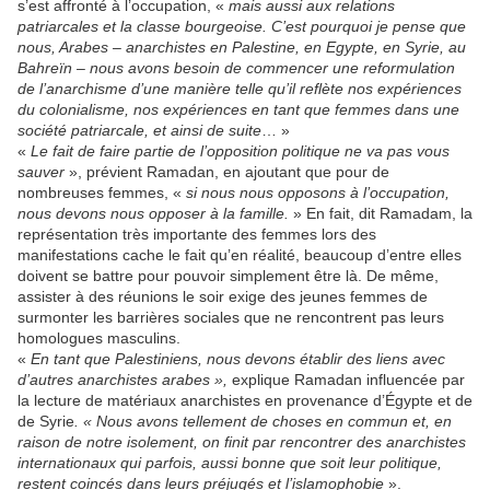
s’est affronté à l’occupation, «
mais aussi aux relations
patriarcales et la classe bourgeoise. C’est pourquoi je pense que
nous, Arabes – anarchistes en Palestine, en Egypte, en Syrie, au
Bahreïn – nous avons besoin de commencer une reformulation
de l’anarchisme d’une manière telle qu’il reflète nos expériences
du colonialisme, nos expériences en tant que femmes dans une
société patriarcale, et ainsi de suite
… »
«
Le fait de faire partie de l’opposition politique ne va pas vous
sauver
», prévient Ramadan, en ajoutant que pour de
nombreuses femmes, «
si nous nous opposons à l’occupation,
nous devons nous opposer à la famille.
» En fait, dit Ramadam, la
représentation très importante des femmes lors des
manifestations cache le fait qu’en réalité, beaucoup d’entre elles
doivent se battre pour pouvoir simplement être là. De même,
assister à des réunions le soir exige des jeunes femmes de
surmonter les barrières sociales que ne rencontrent pas leurs
homologues masculins.
«
En tant que Palestiniens, nous devons établir des liens avec
d’autres anarchistes arabes »,
explique Ramadan influencée par
la lecture de matériaux anarchistes en provenance d’Égypte et de
de Syrie
. « Nous avons tellement de choses en commun et, en
raison de notre isolement, on finit par rencontrer des anarchistes
internationaux qui parfois, aussi bonne que soit leur politique,
restent coincés dans leurs préjugés et l’islamophobie
».