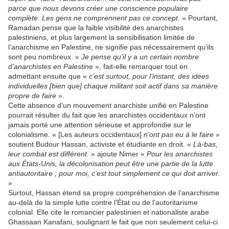
parce que nous devons créer une conscience populaire
complète. Les gens ne comprennent pas ce concept.
» Pourtant,
Ramadan pense que la faible visibilité des anarchistes
palestiniens, et plus largement la sensibilisation limitée de
l’anarchisme en Palestine, ne signifie pas nécessairement qu’ils
sont peu nombreux. «
Je pense qu’il y a un certain nombre
d’anarchistes en Palestin
e », fait-elle remarquer tout en
admettant ensuite que «
c’est surtout, pour l’instant, des idées
individuelles [bien que] chaque militant soit actif dans sa manière
propre de faire
».
Cette absence d’un mouvement anarchiste unifié en Palestine
pourrait résulter du fait que les anarchistes occidentaux n’ont
jamais porté une attention sérieuse et approfondie sur le
colonialisme. « [Les auteurs occidentaux]
n’ont pas eu à le faire
»
soutient Budour Hassan, activiste et étudiante en droit. «
Là-bas,
leur combat est différent.
» ajoute Nimer «
Pour les anarchistes
aux États-Unis, la décolonisation peut être une partie de la lutte
antiautoritaire ; pour moi, c’est tout simplement ce qui doit arriver.
»
Surtout, Hassan étend sa propre compréhension de l’anarchisme
au-delà de la simple lutte contre l’État ou de l’autoritarisme
colonial. Elle cite le romancier palestinien et nationaliste arabe
Ghassaan Kanafani, soulignant le fait que non seulement celui-ci