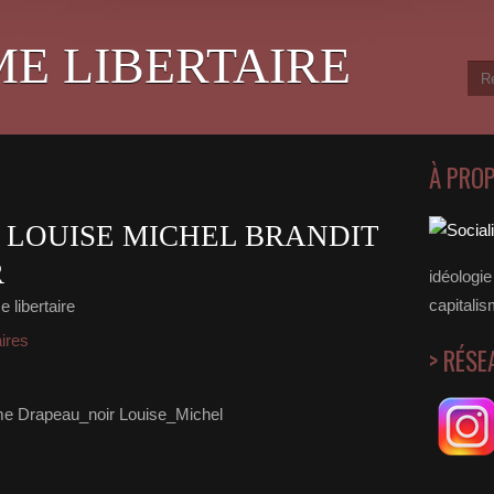
ME LIBERTAIRE
À PRO
, LOUISE MICHEL BRANDIT
R
idéologie 
capitalis
 libertaire
aires
> RÉSE