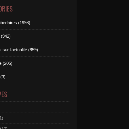
ORIES
ibertaires (1998)
 (942)
sur l'actualité (859)
e (205)
(3)
VES
1)
(10)