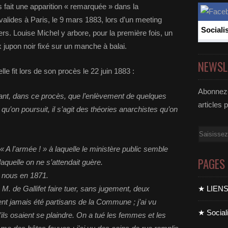
 fait une apparition « remarquée » dans la
valides à Paris, le 9 mars 1883, lors d’un meeting
Sociali
rs. Louise Michel y arbore, pour la première fois, un
x jupon noir fixé sur un manche à balai.
NEWSL
le fit lors de son procès le 22 juin 1883 :
Abonnez-
tant, dans ce procès, que l’enlèvement de quelques
articles 
 qu’on poursuit, il s’agit des théories anarchistes qu’on
Email
« A l’armée ! » à laquelle le ministère public semble
PAGES
 laquelle on ne s’attendait guère.
 nous en 1871.
vu M. de Gallifet faire tuer, sans jugement, deux
★ LIEN
nt jamais été partisans de la Commune ; j’ai vu
★ Sociali
ils osaient se plaindre. On a tué les femmes et les