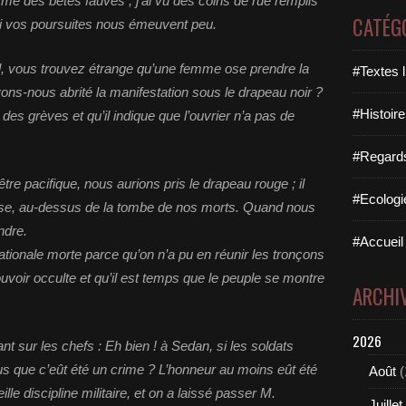
me des bêtes fauves ; j’ai vu des coins de rue remplis
CATÉG
i vos poursuites nous émeuvent peu.
l, vous trouvez étrange qu’une femme ose prendre la
#Textes l
ons-nous abrité la manifestation sous le drapeau noir ?
#Histoire
es grèves et qu’il indique que l’ouvrier n’a pas de
#Regards 
être pacifique, nous aurions pris le drapeau rouge ; il
#Ecologi
ise, au-dessus de la tombe de nos morts. Quand nous
ndre.
#Accueil 
nationale morte parce qu’on n’a pu en réunir les tronçons
ouvoir occulte et qu’il est temps que le peuple se montre
ARCHI
2026
rant sur les chefs : Eh bien ! à Sedan, si les soldats
us que c’eût été un crime ? L’honneur au moins eût été
Août
(
lle discipline militaire, et on a laissé passer M.
Juillet