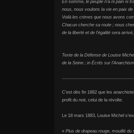
En somme, le peuple n’a ni pain ni tr
nous, nous voulons Ia vie en paix de 
Voilà les crimes que nous avons co
Chacun cherche sa route ; nous cherc
de la liberté et de l’égalité sera arri
Texte de la Défense de Louise Michel
de la Seine ; in Écrits sur l’Anarchi
............................................................
C’est dès fin 1882 que les anarchist
profit du noir, celui de la révolte.
Le 18 mars 1883, Louise Michel s’exc
«
Plus de drapeau rouge, mouillé du s