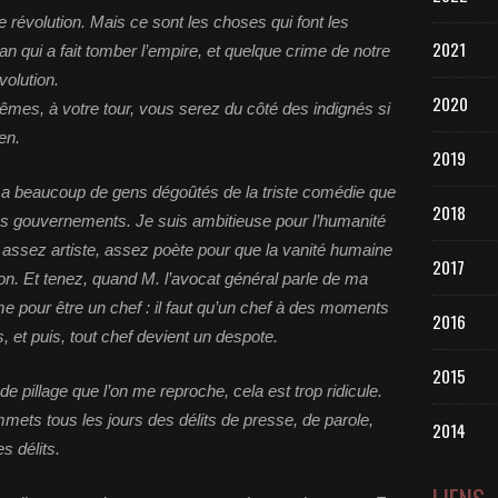
 révolution. Mais ce sont les choses qui font les
2021
an qui a fait tomber l’empire, et quelque crime de notre
olution.
2020
êmes, à votre tour, vous serez du côté des indignés si
en.
2019
il y a beaucoup de gens dégoûtés de la triste comédie que
2018
es gouvernements. Je suis ambitieuse pour l’humanité
t assez artiste, assez poète pour que la vanité humaine
2017
usion. Et tenez, quand M. l’avocat général parle de ma
même pour être un chef : il faut qu’un chef à des moments
2016
 et puis, tout chef devient un despote.
2015
e pillage que l’on me reproche, cela est trop ridicule.
mets tous les jours des délits de presse, de parole,
2014
s délits.