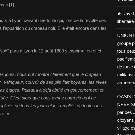
ons
» [1].
★ David 
rs à Lyon, devant une foule qui, lors de la révolte des
libertair
s l’apparition du drapeau noir. Elle était encore dans les
UNION PA
groupe po
Noir
" paru à Lyon le 12 août 1883 s’exprime, en effet,
tous ceu
pacifisme
de toute 
les jours, nous ont montré clairement que le drapeau
militaris
en, vainqueur, couvrir de ses plis flamboyants, les rêves
armée-éco
as étages. Puisqu’il a déjà abrité un gouvernement et
OASIS D
ituée. C’est alors que nous avons compris qu’il ne
NEVE SHA
iplinés de tous les jours et les révoltés de toutes les
par des J
rre
. »
citoyens 
village es