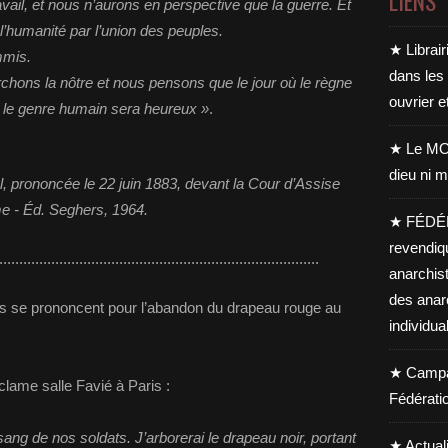
LIENS
avail, et nous n’aurons en perspective que la guerre. Et
l’humanité par l’union des peuples.
★ Librair
mmis.
dans les
hons la nôtre et nous pensons que le jour où le règne
ouvrier e
vé, le genre humain sera heureux »
.
★ Le MO
dieu ni m
, prononcée le 22 juin 1883, devant la Cour d’Assise
sme - Éd. Seghers, 1964.
★ FÉDÉ
revendiq
................................................................................
anarchis
des anar
es se prononcent pour l’abandon du drapeau rouge au
individua
★ Campag
lame salle Favié à Paris :
Fédérati
ang de nos soldats. J’arborerai le drapeau noir, portant
★ Actual