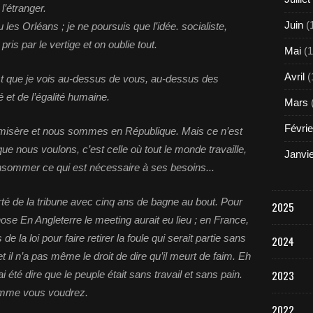
 l’étranger.
Juin
(
les Orléans ; je ne poursuis que l’idée. socialiste,
ris par le vertige et on oublie tout.
Mai
(1
Avril
(
st que je vois au-dessus de vous, au-dessus des
té et de l’égalité humaine.
Mars
Févrie
misère et nous sommes en République. Mais ce n’est
ue nous voulons, c’est celle où tout le monde travaille,
Janvi
nsommer ce qui est nécessaire à ses besoins...
iberté de la tribune avec cinq ans de bagne au bout. Pour
2025
hose En Angleterre le meeting aurait eu lieu ; en France,
la loi pour faire retirer la foule qui serait partie sans
2024
 il n’a pas même le droit de dire qu’il meurt de faim. Eh
2023
j’ai été dire que le peuple était sans travail et sans pain.
comme vous voudrez.
2022