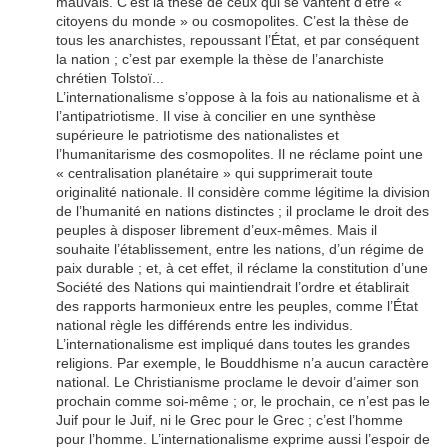
mauvais. C’est la thèse de ceux qui se vantent d’être «
citoyens du monde » ou cosmopolites. C’est la thèse de
tous les anarchistes, repoussant l’État, et par conséquent
la nation ; c’est par exemple la thèse de l’anarchiste
chrétien Tolstoï...
L’internationalisme s’oppose à la fois au nationalisme et à
l’antipatriotisme. Il vise à concilier en une synthèse
supérieure le patriotisme des nationalistes et
l’humanitarisme des cosmopolites. Il ne réclame point une
« centralisation planétaire » qui supprimerait toute
originalité nationale. Il considère comme légitime la division
de l’humanité en nations distinctes ; il proclame le droit des
peuples à disposer librement d’eux-mêmes. Mais il
souhaite l’établissement, entre les nations, d’un régime de
paix durable ; et, à cet effet, il réclame la constitution d’une
Société des Nations qui maintiendrait l’ordre et établirait
des rapports harmonieux entre les peuples, comme l’État
national règle les différends entre les individus.
L’internationalisme est impliqué dans toutes les grandes
religions. Par exemple, le Bouddhisme n’a aucun caractère
national. Le Christianisme proclame le devoir d’aimer son
prochain comme soi-même ; or, le prochain, ce n’est pas le
Juif pour le Juif, ni le Grec pour le Grec ; c’est l’homme
pour l’homme. L’internationalisme exprime aussi l’espoir de