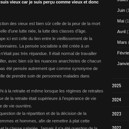
e suis vieux car je suis perçu comme vieux et donc
Juin
(
Mai
(1
tion des vieux est bien sûr celle de la peur de la mort
lle d’une lutte niée, la lutte des classes d’âge.
Avril
(
ici est celle du lien entre le vieillissement de la
Mars
tionnaires. La pensée socialiste a été créée à un
Févrie
’était pas très répandue. Il était normal de travailler
iller, avec bien sûr les nuances anarchistes de chacun
Janvi
a pas été pensée autrement que comme synonyme de
 celle de prendre soin de personnes malades dans
2025
hi à la retraite et même lorsque les régimes de retraites
se de la retraite était supérieure à l’espérance de vie
2024
 de vie ouvrière.
2023
 question de la répartition et de la décision de la
es femmes et hommes, afin de remettre à plat cette
2022
et la classe salariée. Jamais il n’a été question de la