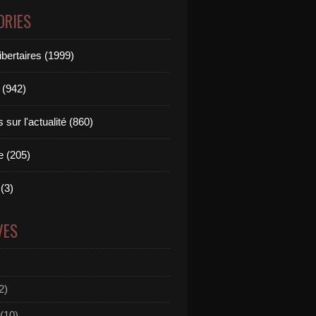
ORIES
ibertaires (1999)
 (942)
sur l'actualité (860)
e (205)
(3)
VES
2)
(10)