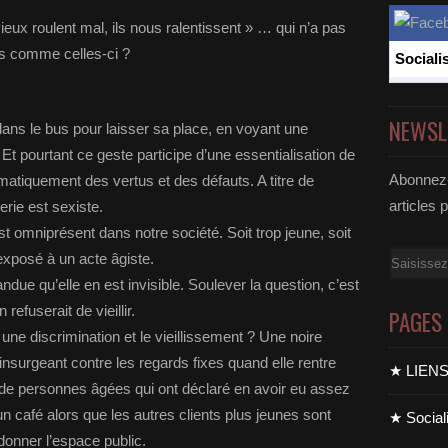
vieux roulent mal, ils nous ralentissent » … qui n’a pas
s comme celles-ci ?
Sociali
NEWSL
 dans le bus pour laisser sa place, en voyant une
t pourtant ce geste participe d’une essentialisation de
Abonnez-
omatiquement des vertus et des défauts. A titre de
articles 
erie est sexiste.
est omniprésent dans notre société. Soit trop jeune, soit
 exposé à un acte âgiste.
Email
due qu’elle en est invisible. Soulever la question, c’est
efuserait de vieillir.
PAGES
 une discrimination et le vieillissement ? Une noire
insurgeant contre les regards fixes quand elle rentre
★ LIEN
 de personnes âgées qui ont déclaré en avoir eu assez
café alors que les autres clients plus jeunes sont
★ Sociali
donner l’espace public.