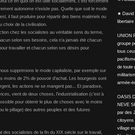
seul ce en quoi on est utile socialement, c’est forcément
tièrement autonome n’existe pas. Quelle que soit le mode
★ David 
 est, il faut produire pour répartir des biens matériels ou
libertair
choix de la civilisation.
duction chez les socialistes au véritable sens du terme,
UNION PA
acun selon ses besoins, cela n’a jamais été chacun
groupe po
our travailler et chacun selon ses désirs pour
tous ceu
pacifisme
de toute 
nous supprimions le mode capitaliste, par exemple sur
militaris
ons moins de 2% de pouvoir d’achat. Les bourgeois sont
armée-éco
rgent, les actions ne se mangent pas... Et paradoxe,
ces, vient de deux choses, l’industrialisation (c’est à
OASIS D
e possible pour obtenir le plus de choses avec le moins
NEVE SHA
(ou le pillage) des autres peuples et des futures
par des J
citoyens 
village es
es socialistes de la fin du XIX siècle sur le travail,