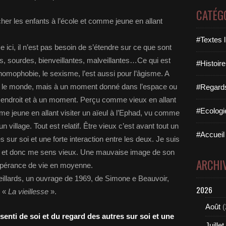
CATÉG
er les enfants à l’école et comme jeune en allant
#Textes l
 ici, il n’est pas besoin de s’étendre sur ce que sont
tes, sourdes, bienveillantes, malveillantes…Ce qui est
#Histoire
l’homophobie, le sexisme, l’est aussi pour l’âgisme. A
t le monde, mais à un moment donné dans l’espace ou
#Regards 
n endroit et à un moment. Perçu comme vieux en allant
#Ecologi
me jeune en allant visiter un aïeul à l’Ephad, vu comme
 village. Tout est relatif. Être vieux c’est avant tout un
#Accueil 
s sur soi et une forte interaction entre les deux. Je suis
x et donc me sens vieux. Une mauvaise image de son
ARCHI
’espérance de vie en moyenne.
 vieillards, un ouvrage de 1969, de Simone e Beauvoir,
2026
e «
La vieillesse
».
Août
(
ssenti de soi et du regard des autres sur soi et une
Juillet