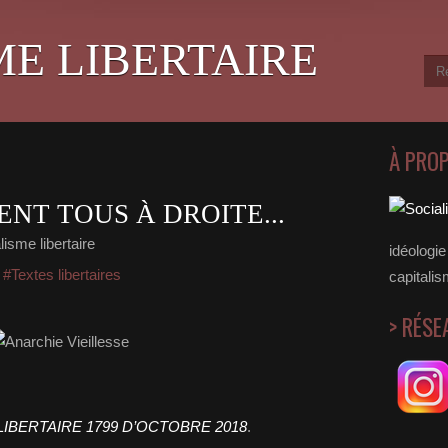
ME LIBERTAIRE
À PRO
NT TOUS À DROITE...
isme libertaire
idéologie 
,
#Textes libertaires
capitalis
> RÉSE
IBERTAIRE 1799 D’OCTOBRE 2018
.