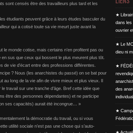
LIENS
s sont censés être des travailleurs plus tard et les
★ Librair
les étudiants peuvent grâce à leurs études basculer du
dans les
illeur qui a cotisé toute sa vie meurt juste avant la
ouvrier e
★ Le MO
out le monde cotise, mais certains n’en profitent pas ou
dieu ni m
en sus que ceux qui bossent le plus meurent plus tôt.
s de vie d’écart entre des professions différentes.
★ FÉDÉ
ncipe ? Nous (les anarchistes du passé) on se bat pour
revendiq
tout au long de la vie afin de vivre mieux et plus vieux. Il
anarchis
le travail sur une tranche d’âge. Bref cette idée que
des anar
sans être des personnes dépendantes) et ne participe
individua
lon ses capacités) aurait été incongrue… »
★ Campag
mentalement la démocratie du travail, ou si vous
Fédérati
cette utilité sociale n’est pas une chose qui s’auto-
★ Actual