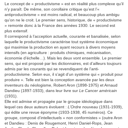
Le concept de « productivisme » est en réalité plus complexe qu’il
n’y paraît. De même, son corollaire critique qu’est l’«
antiproductivisme » est moins radical, et beaucoup plus ambigu
qu’on ne le croit. Le premier sens, historique, de « productivisme
» remonte donc à la France des années 1930. Le second est
plus extensif.
Il correspond à l’acception actuelle, courante et banalisée, selon
laquelle le productivisme caractérise tout système économique
qui maximise la production en ayant recours à divers moyens
intensifs (en agriculture : produits chimiques, mécanisation,
économie d’échelle…). Mais les deux vont ensemble. Le premier
sens, qui est proposé par les dictionnaires, est d’ailleurs toujours
admis par les courants qui se revendiquent de l’anti-
productivisme. Selon eux, il s’agit d’un système qui « produit pour
produire ». Telle est bien la conception avancée par les deux
inventeurs du néologisme, Robert Aron (1898-1975) et Arnaud
Dandieu (1897-1933), dans leur livre sur
Le Cancer américain
(1931).
Elle est admise et propagée par le groupe idéologique dans
lequel ces deux auteurs évoluent :
L’Ordre nouveau
(1931-1939),
qui édite une revue éponyme (1933-1938, 45 numéros). Ce
groupe, composé d’intellectuels « non conformistes » (outre Aron
et Dandieu : Denis de Rougemont, Henri Daniel-Rops, Jean