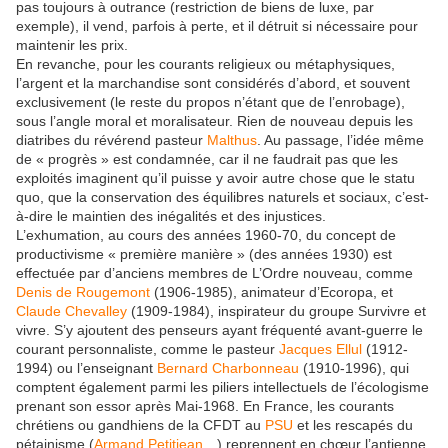
pas toujours à outrance (restriction de biens de luxe, par
exemple), il vend, parfois à perte, et il détruit si nécessaire pour
maintenir les prix.
En revanche, pour les courants religieux ou métaphysiques,
l’argent et la marchandise sont considérés d’abord, et souvent
exclusivement (le reste du propos n’étant que de l’enrobage),
sous l’angle moral et moralisateur. Rien de nouveau depuis les
diatribes du révérend pasteur
Malthus
. Au passage, l’idée même
de « progrès » est condamnée, car il ne faudrait pas que les
exploités imaginent qu’il puisse y avoir autre chose que le statu
quo, que la conservation des équilibres naturels et sociaux, c’est-
à-dire le maintien des inégalités et des injustices.
L’exhumation, au cours des années 1960-70, du concept de
productivisme « première manière » (des années 1930) est
effectuée par d’anciens membres de L’Ordre nouveau, comme
Denis de Rougemont
(1906-1985), animateur d’Ecoropa, et
Claude Chevalley
(1909-1984), inspirateur du groupe Survivre et
vivre. S’y ajoutent des penseurs ayant fréquenté avant-guerre le
courant personnaliste, comme le pasteur
Jacques Ellul
(1912-
1994) ou l’enseignant
Bernard Charbonneau
(1910-1996), qui
comptent également parmi les piliers intellectuels de l’écologisme
prenant son essor après Mai-1968. En France, les courants
chrétiens ou gandhiens de la CFDT au
PSU
et les rescapés du
pétainisme (
Armand Petitjean
…) reprennent en chœur l’antienne.