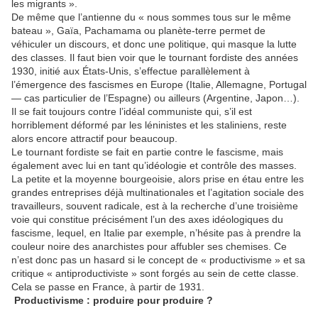
les migrants ».
De même que l’antienne du « nous sommes tous sur le même
bateau », Gaïa, Pachamama ou planète-terre permet de
véhiculer un discours, et donc une politique, qui masque la lutte
des classes. Il faut bien voir que le tournant fordiste des années
1930, initié aux États-Unis, s’effectue parallèlement à
l’émergence des fascismes en Europe (Italie, Allemagne, Portugal
— cas particulier de l’Espagne) ou ailleurs (Argentine, Japon…).
Il se fait toujours contre l’idéal communiste qui, s’il est
horriblement déformé par les léninistes et les staliniens, reste
alors encore attractif pour beaucoup.
Le tournant fordiste se fait en partie contre le fascisme, mais
également avec lui en tant qu’idéologie et contrôle des masses.
La petite et la moyenne bourgeoisie, alors prise en étau entre les
grandes entreprises déjà multinationales et l’agitation sociale des
travailleurs, souvent radicale, est à la recherche d’une troisième
voie qui constitue précisément l’un des axes idéologiques du
fascisme, lequel, en Italie par exemple, n’hésite pas à prendre la
couleur noire des anarchistes pour affubler ses chemises. Ce
n’est donc pas un hasard si le concept de « productivisme » et sa
critique « antiproductiviste » sont forgés au sein de cette classe.
Cela se passe en France, à partir de 1931.
Productivisme : produire pour produire ?