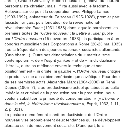
Jardin, Claude Chevalley, Robert Loustau…), relève du courant
personnaliste chrétien, mais il flirte aussi avec le fascisme.
Relevons sur ce point la coopération avec Philippe Lamour
(1903-1992), animateur du Faisceau (1925-1928), premier parti
fasciste français, puis fondateur de la revue national-
révolutionnaire
Plans
(1931-1933) dans laquelle paraissent les
premiers textes de l’
Ordre nouveau
; la
Lettre à Hitler
publié
par
L’Ordre nouveau
(15 novembre 1933) ; la participation à un
congrès mussolinien des Corporations à Rome (20-23 mai 1935)
; ou la fréquentation des jeunes nationaux-socialistes allemands
(Otto Abetz…). Outre ses dénonciations du « matérialisme
contemporain », de « l’esprit yankee » et de « l’individualisme
libéral », outre sa méfiance envers la technique et son
positionnement « ni droite, ni gauche », l’
Ordre nouveau
critique
le productivisme aussi bien américain que soviétique. Pour deux
de ses membres actifs, Alexandre Marc (1904-2000) et René
Dupuis (1905- ?), « au productivisme actuel qui aboutit au culte
imbécile et criminel de la production pour la production, nous
voulons substituer la primauté du consommateur » («
L’homme
dans la cité, le fédéralisme révolutionnaire
», Esprit, 1932, 1-11,
2, p. 321).
La posture nommément « anti-productiviste » de L’Ordre
nouveau vise probablement deux tendances qui se développent
alors au sein du mouvement socialiste. D’une part, le «