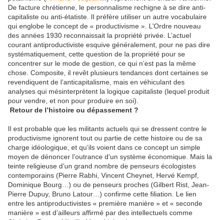
De facture chrétienne, le personnalisme rechigne à se dire anti-
capitaliste ou anti-étatiste. Il préfère utiliser un autre vocabulaire
qui englobe le concept de « productivisme ». L’Ordre nouveau
des années 1930 reconnaissait la propriété privée. L’actuel
courant antiproductiviste esquive généralement, pour ne pas dire
systématiquement, cette question de la propriété pour se
concentrer sur le mode de gestion, ce qui n’est pas la même
chose. Composite, il revêt plusieurs tendances dont certaines se
revendiquent de l’anticapitalisme, mais en véhiculant des
analyses qui mésinterprètent la logique capitaliste (lequel produit
pour vendre, et non pour produire en soi).
Retour de l’histoire ou dépassement ?
Il est probable que les militants actuels qui se dressent contre le
productivisme ignorent tout ou partie de cette histoire ou de sa
charge idéologique, et qu’ils voient dans ce concept un simple
moyen de dénoncer l’outrance d’un système économique. Mais la
teinte religieuse d’un grand nombre de penseurs écologistes
contemporains (Pierre Rabhi, Vincent Cheynet, Hervé Kempf,
Dominique Bourg…) ou de penseurs proches (Gilbert Rist, Jean-
Pierre Dupuy, Bruno Latour…) confirme cette filiation. Le lien
entre les antiproductivistes « première manière » et « seconde
manière » est d’ailleurs affirmé par des intellectuels comme