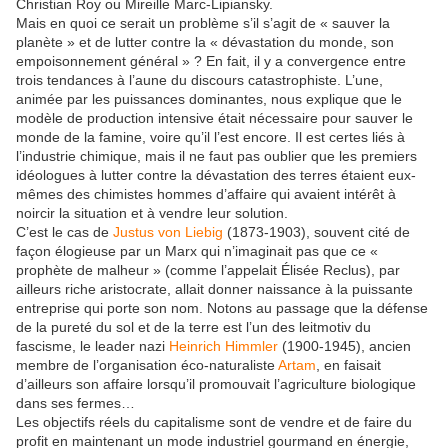
Christian Roy ou Mireille Marc-Lipiansky.
Mais en quoi ce serait un problème s’il s’agit de « sauver la
planète » et de lutter contre la « dévastation du monde, son
empoisonnement général » ? En fait, il y a convergence entre
trois tendances à l’aune du discours catastrophiste. L’une,
animée par les puissances dominantes, nous explique que le
modèle de production intensive était nécessaire pour sauver le
monde de la famine, voire qu’il l’est encore. Il est certes liés à
l’industrie chimique, mais il ne faut pas oublier que les premiers
idéologues à lutter contre la dévastation des terres étaient eux-
mêmes des chimistes hommes d’affaire qui avaient intérêt à
noircir la situation et à vendre leur solution.
C’est le cas de
Justus von Liebig
(1873-1903), souvent cité de
façon élogieuse par un Marx qui n’imaginait pas que ce «
prophète de malheur » (comme l’appelait Élisée Reclus), par
ailleurs riche aristocrate, allait donner naissance à la puissante
entreprise qui porte son nom. Notons au passage que la défense
de la pureté du sol et de la terre est l’un des leitmotiv du
fascisme, le leader nazi
Heinrich Himmler
(1900-1945), ancien
membre de l’organisation éco-naturaliste
Artam
, en faisait
d’ailleurs son affaire lorsqu’il promouvait l’agriculture biologique
dans ses fermes…
Les objectifs réels du capitalisme sont de vendre et de faire du
profit en maintenant un mode industriel gourmand en énergie,