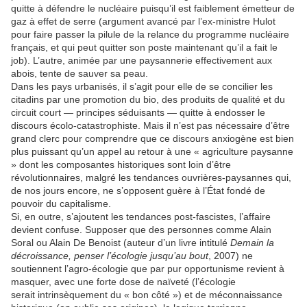
quitte à défendre le nucléaire puisqu’il est faiblement émetteur de
gaz à effet de serre (argument avancé par l’ex-ministre Hulot
pour faire passer la pilule de la relance du programme nucléaire
français, et qui peut quitter son poste maintenant qu’il a fait le
job). L’autre, animée par une paysannerie effectivement aux
abois, tente de sauver sa peau.
Dans les pays urbanisés, il s’agit pour elle de se concilier les
citadins par une promotion du bio, des produits de qualité et du
circuit court — principes séduisants — quitte à endosser le
discours écolo-catastrophiste. Mais il n’est pas nécessaire d’être
grand clerc pour comprendre que ce discours anxiogène est bien
plus puissant qu’un appel au retour à une « agriculture paysanne
» dont les composantes historiques sont loin d’être
révolutionnaires, malgré les tendances ouvrières-paysannes qui,
de nos jours encore, ne s’opposent guère à l’État fondé de
pouvoir du capitalisme.
Si, en outre, s’ajoutent les tendances post-fascistes, l’affaire
devient confuse. Supposer que des personnes comme Alain
Soral ou Alain De Benoist (auteur d’un livre intitulé
Demain la
décroissance, penser l’écologie jusqu’au bout
, 2007) ne
soutiennent l’agro-écologie que par pur opportunisme revient à
masquer, avec une forte dose de naïveté (l’écologie
serait intrinsèquement du « bon côté ») et de méconnaissance