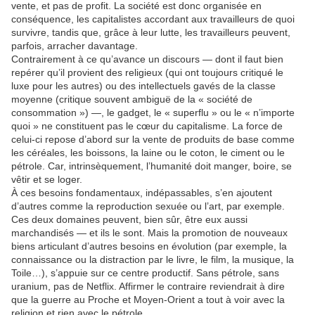
vente, et pas de profit. La société est donc organisée en
conséquence, les capitalistes accordant aux travailleurs de quoi
survivre, tandis que, grâce à leur lutte, les travailleurs peuvent,
parfois, arracher davantage.
Contrairement à ce qu’avance un discours — dont il faut bien
repérer qu’il provient des religieux (qui ont toujours critiqué le
luxe pour les autres) ou des intellectuels gavés de la classe
moyenne (critique souvent ambiguë de la « société de
consommation ») —, le gadget, le « superflu » ou le « n’importe
quoi » ne constituent pas le cœur du capitalisme. La force de
celui-ci repose d’abord sur la vente de produits de base comme
les céréales, les boissons, la laine ou le coton, le ciment ou le
pétrole. Car, intrinsèquement, l’humanité doit manger, boire, se
vêtir et se loger.
À ces besoins fondamentaux, indépassables, s’en ajoutent
d’autres comme la reproduction sexuée ou l’art, par exemple.
Ces deux domaines peuvent, bien sûr, être eux aussi
marchandisés — et ils le sont. Mais la promotion de nouveaux
biens articulant d’autres besoins en évolution (par exemple, la
connaissance ou la distraction par le livre, le film, la musique, la
Toile…), s’appuie sur ce centre productif. Sans pétrole, sans
uranium, pas de Netflix. Affirmer le contraire reviendrait à dire
que la guerre au Proche et Moyen-Orient a tout à voir avec la
religion et rien avec le pétrole…