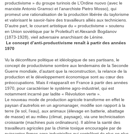
productivisme » du groupe turinois de L’Ordine nuovo (avec le
marxiste Antonio Gramsci et l’anarchiste Pietro Mosso), qui
promeut une rationalisation de la production libérée du taylorisme
et valorisant le savoir-faire des travailleurs alliés aux techniciens.
D’autre part, le courant artistique du « productivisme » soutenu
en Union soviétique par le Proletkul’t et Alexandr Bogdanov
(1873-1928), vieil adversaire anarchisant de Lénine.
Le concept d’anti-productivisme renaît à partir des années
1970
Vu la déconfiture politique et idéologique de ses partisans, le
concept de productivisme sombre aux lendemains de la Seconde
Guerre mondiale, d’autant que la reconstruction, la relance de la
production et le développement économique sont au cœur des
préoccupations. Mais il réapparaît en France à partir des années
1970, pour caractériser le système agro-industriel, qui est
notamment incarné par ladite « Révolution verte ».
Le nouveau mode de production agricole transforme en effet le
paysan d’autrefois en un agromanager, modifie son rapport à la
terre (le sol, l’eau), aux animaux (élevage en batterie, abattage
de masse) et au milieu (climat, paysage), via une technicisation
croissante (machines puis ordinateurs). Il abîme la santé des
travailleurs agricoles par la chimie toxique encouragée par de
puissantes firmes agro-industrielles qui contrôlent de plus en plus