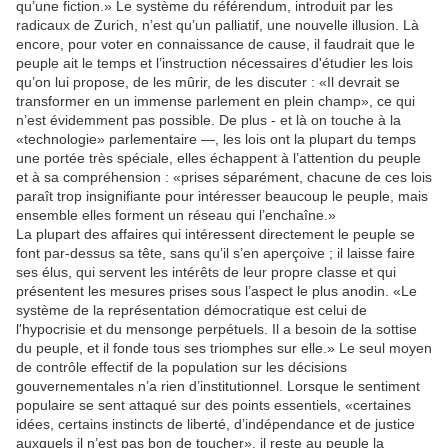
qu’une fiction.» Le système du référendum, introduit par les
radicaux de Zurich, n’est qu’un palliatif, une nouvelle illusion. Là
encore, pour voter en connaissance de cause, il faudrait que le
peuple ait le temps et l’instruction nécessaires d'étudier les lois
qu’on lui propose, de les mûrir, de les discuter : «Il devrait se
transformer en un immense parlement en plein champ», ce qui
n’est évidemment pas possible. De plus - et là on touche à la
«technologie» parlementaire —, les lois ont la plupart du temps
une portée très spéciale, elles échappent à l’attention du peuple
et à sa compréhension : «prises séparément, chacune de ces lois
paraît trop insignifiante pour intéresser beaucoup le peuple, mais
ensemble elles forment un réseau qui l’enchaîne.»
La plupart des affaires qui intéressent directement le peuple se
font par-dessus sa tête, sans qu’il s’en aperçoive ; il laisse faire
ses élus, qui servent les intérêts de leur propre classe et qui
présentent les mesures prises sous l’aspect le plus anodin. «Le
système de la représentation démocratique est celui de
l'hypocrisie et du mensonge perpétuels. Il a besoin de la sottise
du peuple, et il fonde tous ses triomphes sur elle.» Le seul moyen
de contrôle effectif de la population sur les décisions
gouvernementales n’a rien d’institutionnel. Lorsque le sentiment
populaire se sent attaqué sur des points essentiels, «certaines
idées, certains instincts de liberté, d’indépendance et de justice
auxquels il n’est pas bon de toucher», il reste au peuple la