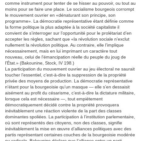
comme instrument pour tenter de se hisser au pouvoir, ou tout au
moins pour se faire une place. Le socialisme bourgeois corrompt
le mouvement ouvrier en «dénaturant son principe, son
programme». La démocratie représentative étant définie comme
la forme politique la plus adaptée à la société capitaliste il
convient de s’interroger sur l’opportunité pour le prolétariat d’en
accepter les règles, sachant que «la révolution sociale n’exclut
nullement la révolution politique. Au contraire, elle l’implique
nécessairement, mais en lui imprimant un caractère tout
nouveau, celui de l'émancipation réelle du peuple du joug de
l'État.» (Bakounine, Stock, IV 198.)
La participation du mouvement ouvrier au jeu électoral ne saurait
toucher l’essentiel, c’est-à-dire la suppression de la propriété
privée des moyens de production. La démocratie représentative
n'étant pour la bourgeoisie qu’un masque — elle s’en dessaisit
aisément au profit du césarisme, c’est-à-dire la dictature militaire,
lorsque cela est nécessaire —, tout empiétement
démocratiquement décidé contre la propriété provoquera
inévitablement une réaction violente de la part des classes
dominantes spoliées. La participation à l’institution parlementaire,
où sont représentés des citoyens, non des classes, signifie
inévitablement la mise en œuvre d’alliances politiques avec des
partis représentant certaines couches de la bourgeoisie modérée
ou radicale. Bakounine déclare que l’alliance entre un parti