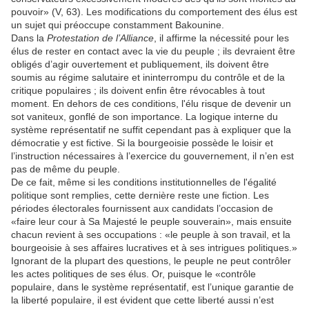
pouvoir» (V, 63). Les modifications du comportement des élus est
un sujet qui préoccupe constamment Bakounine.
Dans la
Protestation de l’Alliance
, il affirme la nécessité pour les
élus de rester en contact avec la vie du peuple ; ils devraient être
obligés d’agir ouvertement et publiquement, ils doivent être
soumis au régime salutaire et ininterrompu du contrôle et de la
critique populaires ; ils doivent enfin être révocables à tout
moment. En dehors de ces conditions, l'élu risque de devenir un
sot vaniteux, gonflé de son importance. La logique interne du
système représentatif ne suffit cependant pas à expliquer que la
démocratie y est fictive. Si la bourgeoisie possède le loisir et
l’instruction nécessaires à l’exercice du gouvernement, il n’en est
pas de même du peuple.
De ce fait, même si les conditions institutionnelles de l'égalité
politique sont remplies, cette dernière reste une fiction. Les
périodes électorales fournissent aux candidats l’occasion de
«faire leur cour à Sa Majesté le peuple souverain», mais ensuite
chacun revient à ses occupations : «le peuple à son travail, et la
bourgeoisie à ses affaires lucratives et à ses intrigues politiques.»
Ignorant de la plupart des questions, le peuple ne peut contrôler
les actes politiques de ses élus. Or, puisque le «contrôle
populaire, dans le système représentatif, est l’unique garantie de
la liberté populaire, il est évident que cette liberté aussi n’est