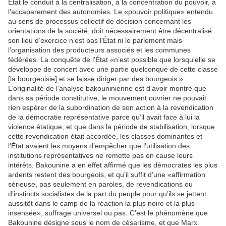
État le conduit à la centralisation, à la concentration du pouvoir, à
l’accaparement des autonomies. Le «pouvoir politique» entendu
au sens de processus collectif de décision concernant les
orientations de la société, doit nécessairement être décentralisé :
son lieu d’exercice n’est pas l'État ni le parlement mais
l’organisation des producteurs associés et les communes
fédérées. La conquête de l'État «n’est possible que lorsqu’elle se
développe de concert avec une partie quelconque de cette classe
[la bourgeoisie] et se laisse diriger par des bourgeois.»
L’originalité de l’analyse bakouninienne est d’avoir montré que
dans sa période constitutive, le mouvement ouvrier ne pouvait
rien espérer de la subordination de son action à la revendication
de la démocratie représentative parce qu’il avait face à lui la
violence étatique, et que dans la période de stabilisation, lorsque
cette revendication était accordée, les classes dominantes et
l'État avaient les moyens d’empêcher que l’utilisation des
institutions représentatives ne remette pas en cause leurs
intérêts. Bakounine a en effet affirmé que les démocrates les plus
ardents restent des bourgeois, et qu’il suffit d’une «affirmation
sérieuse, pas seulement en paroles, de revendications ou
d’instincts socialistes de la part du peuple pour qu’ils se jettent
aussitôt dans le camp de la réaction la plus noire et la plus
insensée», suffrage universel ou pas. C’est le phénomène que
Bakounine désigne sous le nom de césarisme, et que Marx