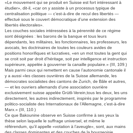
«Le mouvement qui se produit en Suisse est fort intéressant à
étudier», dit-il, «car on y assiste à un processus typique de
centralisation politique — c’est-à-dire de recul des libertés —
effectué sous le couvert démocratique d’une extension des
libertés électorales».
Les couches sociales intéressées à la pérennité de ce régime
sont désignées : les barons de la banque et tous leurs
dépendants, les militaires, les fonctionnaires, les professeurs, les
avocats, les doctrinaires de toutes les couleurs avides de
positions honorifiques et lucratives, «en un mot toutes la gent qui
se croit soit par droit d'héritage, soit par intelligence et instruction
supérieure, appelée à gouverner la canaille populaire.» (III, 109.)
Mais parmi ceux qui remettent en cause l’autonomie cantonale il
y a aussi «les classes ouvrières de la Suisse allemande, les
démocrates socialistes des cantons de Zurich, de Bâle et autres,
— et les ouvriers allemands d’une association ouvrière
exclusivement suisse appelée Grütli-Verein,tous les deux, les uns
directement, les autres indirectement, inspirés par le programme
politico-socialiste des Internationaux de l’Allemagne, c’est-à-dire
Marx.» (III, 110.)
Ce que Bakounine observe en Suisse confirme à ses yeux la
thèse selon laquelle le suffrage universel, et même le
référendum, qu’il appelle «votation à l’aveugle», sont, aux mains
des classes dominantes et des couches de la bourgeoisie