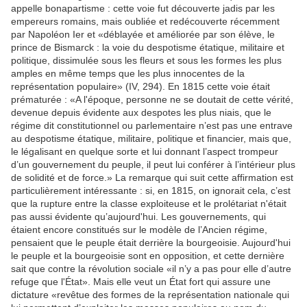
appelle bonapartisme : cette voie fut découverte jadis par les
empereurs romains, mais oubliée et redécouverte récemment
par Napoléon Ier et «déblayée et améliorée par son élève, le
prince de Bismarck : la voie du despotisme étatique, militaire et
politique, dissimulée sous les fleurs et sous les formes les plus
amples en même temps que les plus innocentes de la
représentation populaire» (IV, 294). En 1815 cette voie était
prématurée : «A l'époque, personne ne se doutait de cette vérité,
devenue depuis évidente aux despotes les plus niais, que le
régime dit constitutionnel ou parlementaire n’est pas une entrave
au despotisme étatique, militaire, politique et financier, mais que,
le légalisant en quelque sorte et lui donnant l’aspect trompeur
d’un gouvernement du peuple, il peut lui conférer à l’intérieur plus
de solidité et de force.» La remarque qui suit cette affirmation est
particulièrement intéressante : si, en 1815, on ignorait cela, c’est
que la rupture entre la classe exploiteuse et le prolétariat n'était
pas aussi évidente qu’aujourd'hui. Les gouvernements, qui
étaient encore constitués sur le modèle de l’Ancien régime,
pensaient que le peuple était derrière la bourgeoisie. Aujourd'hui
le peuple et la bourgeoisie sont en opposition, et cette dernière
sait que contre la révolution sociale «il n’y a pas pour elle d’autre
refuge que l'État». Mais elle veut un État fort qui assure une
dictature «revêtue des formes de la représentation nationale qui