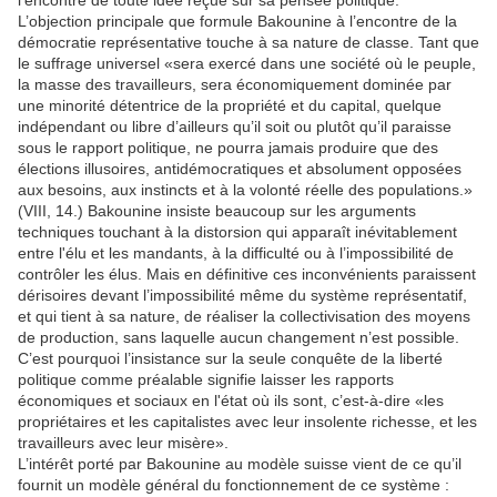
l’encontre de toute idée reçue sur sa pensée politique.
L’objection principale que formule Bakounine à l’encontre de la
démocratie représentative touche à sa nature de classe. Tant que
le suffrage universel «sera exercé dans une société où le peuple,
la masse des travailleurs, sera économiquement dominée par
une minorité détentrice de la propriété et du capital, quelque
indépendant ou libre d’ailleurs qu’il soit ou plutôt qu’il paraisse
sous le rapport politique, ne pourra jamais produire que des
élections illusoires, antidémocratiques et absolument opposées
aux besoins, aux instincts et à la volonté réelle des populations.»
(VIII, 14.) Bakounine insiste beaucoup sur les arguments
techniques touchant à la distorsion qui apparaît inévitablement
entre l'élu et les mandants, à la difficulté ou à l’impossibilité de
contrôler les élus. Mais en définitive ces inconvénients paraissent
dérisoires devant l’impossibilité même du système représentatif,
et qui tient à sa nature, de réaliser la collectivisation des moyens
de production, sans laquelle aucun changement n’est possible.
C’est pourquoi l’insistance sur la seule conquête de la liberté
politique comme préalable signifie laisser les rapports
économiques et sociaux en l'état où ils sont, c’est-à-dire «les
propriétaires et les capitalistes avec leur insolente richesse, et les
travailleurs avec leur misère».
L’intérêt porté par Bakounine au modèle suisse vient de ce qu’il
fournit un modèle général du fonctionnement de ce système :