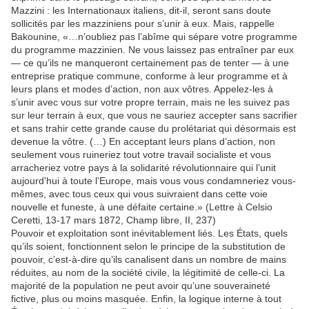
Mazzini : les Internationaux italiens, dit-il, seront sans doute
sollicités par les mazziniens pour s’unir à eux. Mais, rappelle
Bakounine, «…n’oubliez pas l’abîme qui sépare votre programme
du programme mazzinien. Ne vous laissez pas entraîner par eux
— ce qu’ils ne manqueront certainement pas de tenter — à une
entreprise pratique commune, conforme à leur programme et à
leurs plans et modes d’action, non aux vôtres. Appelez-les à
s’unir avec vous sur votre propre terrain, mais ne les suivez pas
sur leur terrain à eux, que vous ne sauriez accepter sans sacrifier
et sans trahir cette grande cause du prolétariat qui désormais est
devenue la vôtre. (…) En acceptant leurs plans d’action, non
seulement vous ruineriez tout votre travail socialiste et vous
arracheriez votre pays à la solidarité révolutionnaire qui l’unit
aujourd'hui à toute l’Europe, mais vous vous condamneriez vous-
mêmes, avec tous ceux qui vous suivraient dans cette voie
nouvelle et funeste, à une défaite certaine.» (Lettre à Celsio
Ceretti, 13-17 mars 1872, Champ libre, II, 237)
Pouvoir et exploitation sont inévitablement liés. Les États, quels
qu’ils soient, fonctionnent selon le principe de la substitution de
pouvoir, c’est-à-dire qu’ils canalisent dans un nombre de mains
réduites, au nom de la société civile, la légitimité de celle-ci. La
majorité de la population ne peut avoir qu’une souveraineté
fictive, plus ou moins masquée. Enfin, la logique interne à tout