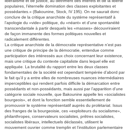
libéralisme et de justice, au détriment des intérêts et de la liberté
populaires, l'éternelle domination des classes exploitantes et
possédantes.» (Bakounine, Stock, IV 195). On ne saurait donc
conclure de la critique anarchiste du système représentatif à
l’apologie du «vide» politique, du «néant» et d’une spontanéité
transcendantale à partir desquels les «masses» découvriraient
de façon immanente des formes politiques nouvelles et
radicalement différentes.
La critique anarchiste de la démocratie représentative n’est pas
une critique de principe de la démocratie, entendue comme
participation des intéressés aux choix concernant leur existence,
mais une critique du contexte capitaliste dans lequel elle est
appliquée. La brutalité du rapport entre les deux classes
fondamentales de la société est cependant tempérée d’abord par
le fait qu’il y a entre elles de nombreuses nuances intermédiaires
imperceptibles qui rendent parfois difficile la démarcation entre
possédants et non-possédants, mais aussi par l’apparition d’une
catégorie sociale nouvelle, que Bakounine appelle les «socialistes
bourgeois», et dont la fonction semble essentiellement de
promouvoir le système représentatif auprès du prolétariat. Issus
des franges de la bourgeoisie, ces «exploiteurs du socialisme»,
philanthropes, conservateurs socialistes, prêtres socialistes,
socialistes libéraux, intellectuels déclassés, utilisent le
mouvement ouvrier comme tremplin et l’institution parlementaire