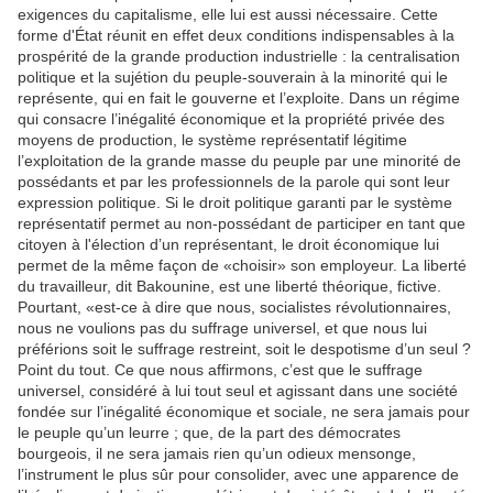
exigences du capitalisme, elle lui est aussi nécessaire. Cette
forme d'État réunit en effet deux conditions indispensables à la
prospérité de la grande production industrielle : la centralisation
politique et la sujétion du peuple-souverain à la minorité qui le
représente, qui en fait le gouverne et l’exploite. Dans un régime
qui consacre l’inégalité économique et la propriété privée des
moyens de production, le système représentatif légitime
l’exploitation de la grande masse du peuple par une minorité de
possédants et par les professionnels de la parole qui sont leur
expression politique. Si le droit politique garanti par le système
représentatif permet au non-possédant de participer en tant que
citoyen à l'élection d’un représentant, le droit économique lui
permet de la même façon de «choisir» son employeur. La liberté
du travailleur, dit Bakounine, est une liberté théorique, fictive.
Pourtant, «est-ce à dire que nous, socialistes révolutionnaires,
nous ne voulions pas du suffrage universel, et que nous lui
préférions soit le suffrage restreint, soit le despotisme d’un seul ?
Point du tout. Ce que nous affirmons, c’est que le suffrage
universel, considéré à lui tout seul et agissant dans une société
fondée sur l’inégalité économique et sociale, ne sera jamais pour
le peuple qu’un leurre ; que, de la part des démocrates
bourgeois, il ne sera jamais rien qu’un odieux mensonge,
l’instrument le plus sûr pour consolider, avec une apparence de