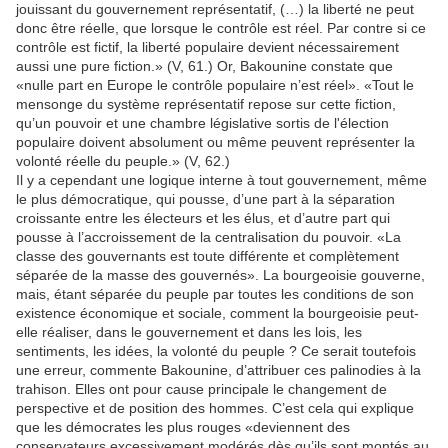
jouissant du gouvernement représentatif, (…) la liberté ne peut
donc être réelle, que lorsque le contrôle est réel. Par contre si ce
contrôle est fictif, la liberté populaire devient nécessairement
aussi une pure fiction.» (V, 61.) Or, Bakounine constate que
«nulle part en Europe le contrôle populaire n’est réel». «Tout le
mensonge du système représentatif repose sur cette fiction,
qu’un pouvoir et une chambre législative sortis de l'élection
populaire doivent absolument ou même peuvent représenter la
volonté réelle du peuple.» (V, 62.)
Il y a cependant une logique interne à tout gouvernement, même
le plus démocratique, qui pousse, d’une part à la séparation
croissante entre les électeurs et les élus, et d’autre part qui
pousse à l’accroissement de la centralisation du pouvoir. «La
classe des gouvernants est toute différente et complètement
séparée de la masse des gouvernés». La bourgeoisie gouverne,
mais, étant séparée du peuple par toutes les conditions de son
existence économique et sociale, comment la bourgeoisie peut-
elle réaliser, dans le gouvernement et dans les lois, les
sentiments, les idées, la volonté du peuple ? Ce serait toutefois
une erreur, commente Bakounine, d’attribuer ces palinodies à la
trahison. Elles ont pour cause principale le changement de
perspective et de position des hommes. C’est cela qui explique
que les démocrates les plus rouges «deviennent des
conservateurs excessivement modérés dès qu’ils sont montés au