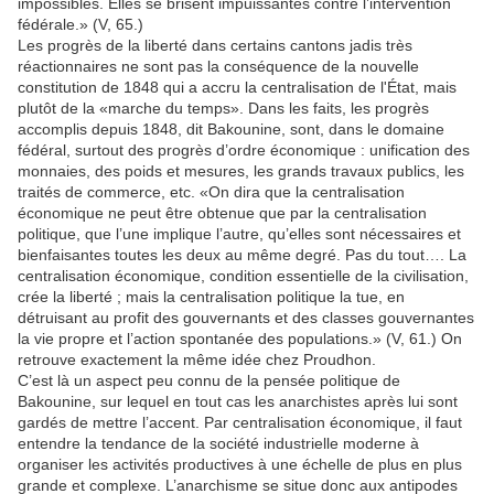
impossibles. Elles se brisent impuissantes contre l’intervention
fédérale.» (V, 65.)
Les progrès de la liberté dans certains cantons jadis très
réactionnaires ne sont pas la conséquence de la nouvelle
constitution de 1848 qui a accru la centralisation de l'État, mais
plutôt de la «marche du temps». Dans les faits, les progrès
accomplis depuis 1848, dit Bakounine, sont, dans le domaine
fédéral, surtout des progrès d’ordre économique : unification des
monnaies, des poids et mesures, les grands travaux publics, les
traités de commerce, etc. «On dira que la centralisation
économique ne peut être obtenue que par la centralisation
politique, que l’une implique l’autre, qu’elles sont nécessaires et
bienfaisantes toutes les deux au même degré. Pas du tout…. La
centralisation économique, condition essentielle de la civilisation,
crée la liberté ; mais la centralisation politique la tue, en
détruisant au profit des gouvernants et des classes gouvernantes
la vie propre et l’action spontanée des populations.» (V, 61.) On
retrouve exactement la même idée chez Proudhon.
C’est là un aspect peu connu de la pensée politique de
Bakounine, sur lequel en tout cas les anarchistes après lui sont
gardés de mettre l’accent. Par centralisation économique, il faut
entendre la tendance de la société industrielle moderne à
organiser les activités productives à une échelle de plus en plus
grande et complexe. L’anarchisme se situe donc aux antipodes