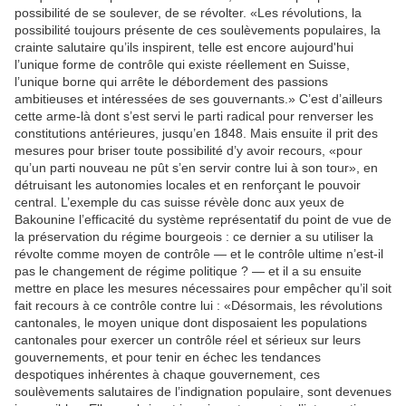
possibilité de se soulever, de se révolter. «Les révolutions, la
possibilité toujours présente de ces soulèvements populaires, la
crainte salutaire qu’ils inspirent, telle est encore aujourd'hui
l’unique forme de contrôle qui existe réellement en Suisse,
l’unique borne qui arrête le débordement des passions
ambitieuses et intéressées de ses gouvernants.» C’est d’ailleurs
cette arme-là dont s’est servi le parti radical pour renverser les
constitutions antérieures, jusqu’en 1848. Mais ensuite il prit des
mesures pour briser toute possibilité d’y avoir recours, «pour
qu’un parti nouveau ne pût s’en servir contre lui à son tour», en
détruisant les autonomies locales et en renforçant le pouvoir
central. L’exemple du cas suisse révèle donc aux yeux de
Bakounine l’efficacité du système représentatif du point de vue de
la préservation du régime bourgeois : ce dernier a su utiliser la
révolte comme moyen de contrôle — et le contrôle ultime n’est-il
pas le changement de régime politique ? — et il a su ensuite
mettre en place les mesures nécessaires pour empêcher qu’il soit
fait recours à ce contrôle contre lui : «Désormais, les révolutions
cantonales, le moyen unique dont disposaient les populations
cantonales pour exercer un contrôle réel et sérieux sur leurs
gouvernements, et pour tenir en échec les tendances
despotiques inhérentes à chaque gouvernement, ces
soulèvements salutaires de l’indignation populaire, sont devenues