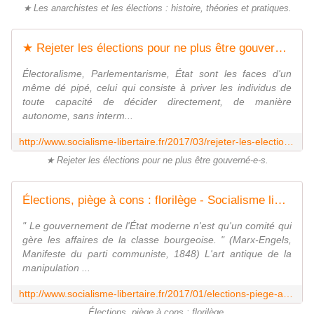
★ Les anarchistes et les élections : histoire, théories et pratiques.
★ Rejeter les élections pour ne plus être gouverné-e-s - Socialisme libertaire
Électoralisme, Parlementarisme, État sont les faces d'un
même dé pipé, celui qui consiste à priver les individus de
toute capacité de décider directement, de manière
autonome, sans interm...
http://www.socialisme-libertaire.fr/2017/03/rejeter-les-elections-pour-ne-plus-etre-gouverne-e-s.html
★ Rejeter les élections pour ne plus être gouverné-e-s.
Élections, piège à cons : florilège - Socialisme libertaire
" Le gouvernement de l'État moderne n'est qu'un comité qui
gère les affaires de la classe bourgeoise. " (Marx-Engels,
Manifeste du parti communiste, 1848) L'art antique de la
manipulation ...
http://www.socialisme-libertaire.fr/2017/01/elections-piege-a-cons-florilege.html
Élections, piège à cons : florilège.