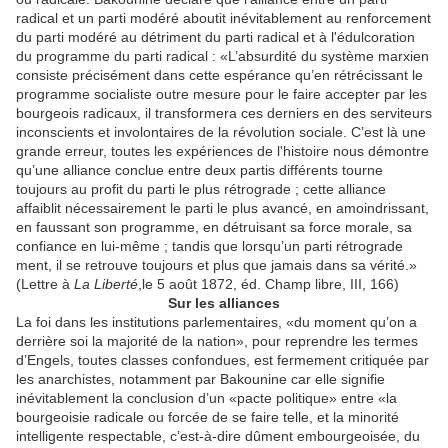
radical et un parti modéré aboutit inévitablement au renforcement
du parti modéré au détriment du parti radical et à l'édulcoration
du programme du parti radical : «L’absurdité du système marxien
consiste précisément dans cette espérance qu’en rétrécissant le
programme socialiste outre mesure pour le faire accepter par les
bourgeois radicaux, il transformera ces derniers en des serviteurs
inconscients et involontaires de la révolution sociale. C’est là une
grande erreur, toutes les expériences de l'histoire nous démontre
qu’une alliance conclue entre deux partis différents tourne
toujours au profit du parti le plus rétrograde ; cette alliance
affaiblit nécessairement le parti le plus avancé, en amoindrissant,
en faussant son programme, en détruisant sa force morale, sa
confiance en lui-même ; tandis que lorsqu’un parti rétrograde
ment, il se retrouve toujours et plus que jamais dans sa vérité.»
(Lettre à
La Liberté
,le 5 août 1872, éd. Champ libre, III, 166)
Sur les alliances
La foi dans les institutions parlementaires, «du moment qu’on a
derrière soi la majorité de la nation», pour reprendre les termes
d’Engels, toutes classes confondues, est fermement critiquée par
les anarchistes, notamment par Bakounine car elle signifie
inévitablement la conclusion d’un «pacte politique» entre «la
bourgeoisie radicale ou forcée de se faire telle, et la minorité
intelligente respectable, c’est-à-dire dûment embourgeoisée, du