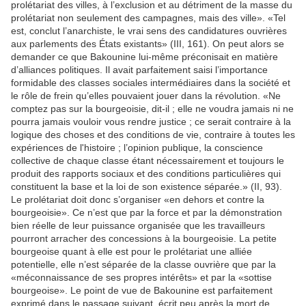
prolétariat des villes, à l’exclusion et au détriment de la masse du
prolétariat non seulement des campagnes, mais des ville». «Tel
est, conclut l’anarchiste, le vrai sens des candidatures ouvrières
aux parlements des États existants» (III, 161). On peut alors se
demander ce que Bakounine lui-même préconisait en matière
d’alliances politiques. Il avait parfaitement saisi l’importance
formidable des classes sociales intermédiaires dans la société et
le rôle de frein qu’elles pouvaient jouer dans la révolution. «Ne
comptez pas sur la bourgeoisie, dit-il ; elle ne voudra jamais ni ne
pourra jamais vouloir vous rendre justice ; ce serait contraire à la
logique des choses et des conditions de vie, contraire à toutes les
expériences de l'histoire ; l’opinion publique, la conscience
collective de chaque classe étant nécessairement et toujours le
produit des rapports sociaux et des conditions particulières qui
constituent la base et la loi de son existence séparée.» (II, 93).
Le prolétariat doit donc s’organiser «en dehors et contre la
bourgeoisie». Ce n’est que par la force et par la démonstration
bien réelle de leur puissance organisée que les travailleurs
pourront arracher des concessions à la bourgeoisie. La petite
bourgeoise quant à elle est pour le prolétariat une alliée
potentielle, elle n’est séparée de la classe ouvrière que par la
«méconnaissance de ses propres intérêts» et par la «sottise
bourgeoise». Le point de vue de Bakounine est parfaitement
exprimé dans le passage suivant, écrit peu après la mort de