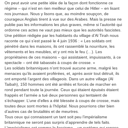
On peut avoir une petite idée de la façon dont fonctionne ce
régime – qui n’est en rien meilleur que celui de Hitler – en lisant
nos journaux. Nous y lisons que, au moindre soupçon, de
courageux Anglais tirent à vue sur des Arabes. Mais la presse ne
publie pas les informations les plus graves, même si l’autorité qui
ordonne ces actes ne vaut pas mieux que les autorités fascistes.
Une pétition rédigée par les habitants du village d’Al Tirah nous
raconte ce qui s’est passé le 4 juin 1936 : « Les soldats ont
pénétré dans les maisons, ils ont rassemblé la nourriture, les
vêtements et les meubles, et y ont mis le feu (…). Les
propriétaires de ces maisons – qui assistaient, impuissants, à ce
spectacle – ont été tabassés à coups de crosse. »
Les soldats britanniques n’ont trouvé aucune arme, malgré les
menaces qu’ils avaient proférées, et, après avoir tout détruit, ils
ont emporté l’argent des villageois. Dans un autre village (Al
Taibah), 150 hommes ont été arrêtés et forcés de marcher en
rond pendant toute la journée. Ceux qui étaient épuisés étaient
frappés et l’armée a tué deux personnes qui tentaient de
s’échapper. L’une d’elles a été blessée à coups de crosse, mais
toutes deux sont mortes à l’hôpital. Nous pourrions citer bien
d’autres cas de brutalités et de meurtres.
Tous ceux qui connaissent un tant soit peu l’impérialisme
britannique ne seront pas surpris d’apprendre de tels faits.
L’impérialisme est comme le fascisme – un système qui repose