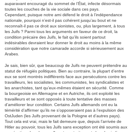
auparavant encouragé du sommet de l’État, infecte désormais
toutes les couches de la vie sociale dans ces pays.
Cependant, puisque notre ami défend le droit à l’indépendance
nationale, pourquoi n’est-il pas cohérent jusqu’au bout et ne
reconnaît-il pas ce droit aux sionistes, ou, plus largement, à tous
les Juifs ? Parmi tous les arguments en faveur de ce droit, la
condition précaire des Juifs, le fait qu’ils soient partout
indésirables devraient leur donner le droit au moins à la même
considération que notre camarade accorde si sérieusement aux
Arabes.
Je sais, bien sûr, que beaucoup de Juifs ne peuvent prétendre au
statut de réfugiés politiques. Bien au contraire, la plupart d’entre
eux se sont montrés indifférents face aux persécutions contre les
travailleurs, les socialistes, les communistes, les syndicalistes et
les anarchistes, tant qu’eux-mêmes étaient en sécurité. Comme
la bourgeoisie en Allemagne et en Autriche, ils ont exploité les
travailleurs et se sont opposés à toute tentative des masses
d’améliorer leur condition. Certains Juifs allemands ont eu la
témérité d’affirmer qu’ils ne s’opposeraient pas à l’expulsion des
OstJuden (les Juifs provenant de la Pologne et d’autres pays).
Tout cela est vrai, mais le fait demeure que, depuis l’arrivée de
Hitler au pouvoir, tous les Juifs sans exception ont été soumis aux