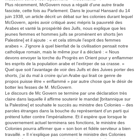
Plus récemment, McGovern nous a régalé d’une autre tirade
fasciste, cette fois au Parlement. Dans le journal Hansard du 14
juin 1938, un article décrit un débat sur les colonies durant lequel
McGovern, après avoir critiqué avec mépris la pauvreté des
Arabes et vanté la prospérité des Juifs, nous explique que les
jeunes femmes et hommes juifs se promènent en shorts [en
Palestine] et il ajoute : « et cela stimule l’esprit des femmes
arabes ». J’ignore à quel bienfait de la civilisation pensait notre
catholique romain, mais le même jour il a déclaré : « Nous
devons envoyer la torche du Progrès en Orient pour y enflammer
les esprits de la population arabe et l’extirper de sa crasse. »
Quel que soit l’avantage de voir des Juifs et des Juives porter des
shorts, j’ai du mal à croire qu’un Arabe qui lirait ce genre de
propos puisse être « enflammé » par autre chose que le désir de
botter les fesses de M. McGovern.
Le discours de Mc Govern se termine par une déclaration très
claire dans laquelle il affirme soutenir le mandat [britannique sur
la Palestine] et souhaite le succès au ministre des Colonies – des
paroles étranges dans la bouche du représentant d’un parti qui
prétend lutter contre l’impérialisme. Et il espère que lorsque le
gouvernement actuel terminera ses fonctions, le ministre des
Colonies pourra affirmer que « son bon et fidèle serviteur a bien
travaillé. » Il n’explique pas comment le ministre des Colonies