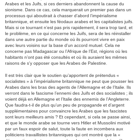
Arabes et les Juifs, si ces derniers abandonnent la cause du
sionisme. Dans ce cas, cela marquerait un premier pas dans un
processus qui aboutirait à chasser d’abord l’impérialisme
britannique, et ensuite les féodaux arabes et les capitalistes juifs.
Mais si ce tournant n’est pas pris rapidement, il sera trop tard, et
le problème, en ce qui concerne les Juifs, sera de les réinstaller
dans une autre partie du monde où ils pourront vivre en paix
avec leurs voisins sur la base d’un accord mutuel. Cela ne
concerne pas Madagascar ou l’Afrique de l’Est, régions où les
habitants n’ont pas été consultés et où ils auraient les mêmes
raisons de s’y opposer que les Arabes de Palestine.
Il est très clair que le soutien qu’apportent de prétendus «
socialistes » à l’impérialisme britannique ne peut que pousser les
Arabes dans les bras des agents de l’Allemagne et de l’Italie. Ils
verront dans le fascisme l’ennemi des Juifs et des socialistes ; ils
voient déjà en Allemagne et l’Italie des ennemis de l’Angleterre.
Que faudra-t-il de plus qu’un peu de propagande et d’argent
supplémentaires pour convaincre les Arabes que les fascistes
sont leurs meilleurs amis ? Et cependant, si cela se passe ainsi,
et que le monde arabe se tourne vers Hitler et Mussolini motivé
par un faux espoir de salut, toute la faute en incombera aux
politiciens travaillistes britanniques qui ont montré que la «