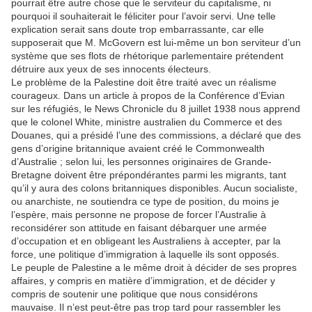
pourrait être autre chose que le serviteur du capitalisme, ni
pourquoi il souhaiterait le féliciter pour l’avoir servi. Une telle
explication serait sans doute trop embarrassante, car elle
supposerait que M. McGovern est lui-même un bon serviteur d’un
système que ses flots de rhétorique parlementaire prétendent
détruire aux yeux de ses innocents électeurs.
Le problème de la Palestine doit être traité avec un réalisme
courageux. Dans un article à propos de la Conférence d’Evian
sur les réfugiés, le News Chronicle du 8 juillet 1938 nous apprend
que le colonel White, ministre australien du Commerce et des
Douanes, qui a présidé l’une des commissions, a déclaré que des
gens d’origine britannique avaient créé le Commonwealth
d’Australie ; selon lui, les personnes originaires de Grande-
Bretagne doivent être prépondérantes parmi les migrants, tant
qu’il y aura des colons britanniques disponibles. Aucun socialiste,
ou anarchiste, ne soutiendra ce type de position, du moins je
l’espère, mais personne ne propose de forcer l’Australie à
reconsidérer son attitude en faisant débarquer une armée
d’occupation et en obligeant les Australiens à accepter, par la
force, une politique d’immigration à laquelle ils sont opposés.
Le peuple de Palestine a le même droit à décider de ses propres
affaires, y compris en matière d’immigration, et de décider y
compris de soutenir une politique que nous considérons
mauvaise. Il n’est peut-être pas trop tard pour rassembler les