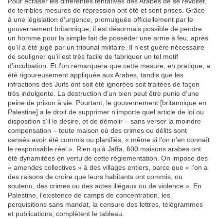
Pour écraser les différentes tentatives des Arabes de se révolter,
de terribles mesures de répression ont été et sont prises. Grâce
à une législation d’urgence, promulguée officiellement par le
gouvernement britannique, il est désormais possible de pendre
un homme pour la simple fait de posséder une arme à feu, après
qu’il a été jugé par un tribunal militaire. Il n’est guère nécessaire
de souligner qu’il est très facile de fabriquer un tel motif
d’inculpation. Et l’on remarquera que cette mesure, en pratique, a
été rigoureusement appliquée aux Arabes, tandis que les
infractions des Juifs ont soit été ignorées soit traitées de façon
très indulgente. La destruction d’un bien peut être punie d’une
peine de prison à vie. Pourtant, le gouvernement [britannique en
Palestine] a le droit de supprimer n’importe quel article de loi ou
disposition s’il le désire, et de démolir – sans verser la moindre
compensation – toute maison où des crimes ou délits sont
censés avoir été commis ou planifiés, « même si l’on n’en connaît
le responsable réel ». Rien qu’à Jaffa, 600 maisons arabes ont
été dynamitées en vertu de cette réglementation. On impose des
« amendes collectives » à des villages entiers, parce que « l’on a
des raisons de croire que leurs habitants ont commis, ou
soutenu, des crimes ou des actes illégaux ou de violence ». En
Palestine, l’existence de camps de concentration, les
perquisitions sans mandat, la censure des lettres, télégrammes
et publications, complètent le tableau.