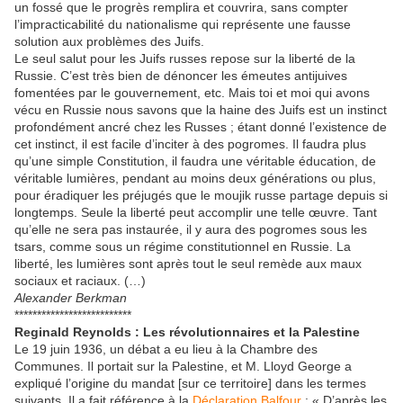
un fossé que le progrès remplira et couvrira, sans compter
l’impracticabilité du nationalisme qui représente une fausse
solution aux problèmes des Juifs.
Le seul salut pour les Juifs russes repose sur la liberté de la
Russie. C’est très bien de dénoncer les émeutes antijuives
fomentées par le gouvernement, etc. Mais toi et moi qui avons
vécu en Russie nous savons que la haine des Juifs est un instinct
profondément ancré chez les Russes ; étant donné l’existence de
cet instinct, il est facile d’inciter à des pogromes. Il faudra plus
qu’une simple Constitution, il faudra une véritable éducation, de
véritable lumières, pendant au moins deux générations ou plus,
pour éradiquer les préjugés que le moujik russe partage depuis si
longtemps. Seule la liberté peut accomplir une telle œuvre. Tant
qu’elle ne sera pas instaurée, il y aura des pogromes sous les
tsars, comme sous un régime constitutionnel en Russie. La
liberté, les lumières sont après tout le seul remède aux maux
sociaux et raciaux. (…)
Alexander Berkman
**************************
Reginald Reynolds : Les révolutionnaires et la Palestine
Le 19 juin 1936, un débat a eu lieu à la Chambre des
Communes. Il portait sur la Palestine, et M. Lloyd George a
expliqué l’origine du mandat [sur ce territoire] dans les termes
suivants. Il a fait référence à la
Déclaration Balfour
: « D’après les