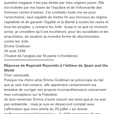
question tragique n’est pas dictée par mes origines juives. Elle
est motivée par ma haine de l’injustice et de l’inhumanité des
hommes contre d’autres. J’ai combattu toute ma vie pour
l’anarchisme, seul capable de mettre fin aux horreurs du régime
capitaliste et de garantir l’égalité et la liberté à toutes les races et
tous les peuples, y compris les Juifs. Jusqu’à ce que ce moment
arrive, je considère qu’il est incohérent, pour les socialistes et les
anarchistes, de soutenir la moindre forme de discrimination
contre les Juifs.
Emma Goldman
26 août 1938
(Traduit de l’anglais par Ni patrie ni frontières)
***************************************
Réponse de Reginald Reynolds à l’éditeur de
Spain and the
World
Cher camarade,
Puisque ma chère amie Emma Goldman se préoccupe du fait
que je sois mal compris, elle appréciera certainement ma
tentative de corriger ses propres incompréhensions concernant
mes conceptions sur la Palestine.
Je dois remercier Emma d’avoir assuré ses amis que je ne suis
pas antisémite ; mais je suis en désaccord complet avec
l’affirmation que mon article du 29 juillet « en donne
malheureusement l’impression ». Je défie quiconque de me