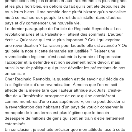
persécutions les plus cruelles et aux traitements les plus indignes
et les plus horribles, en dehors du fait qu’ils ont été dépouillés de
tous leurs biens. Il me semble donc plutôt bizarre qu’un socialiste
nie à ce malheureux peuple le droit de s’installer dans d’autres
pays et d’y commencer une nouvelle vie.
Le dernier paragraphe de l’article de Reginald Reynolds « Les
révolutionnaires et la Palestine », atteint des sommets. L’auteur
écrit : « Qu’est-ce qui est le plus important ? Celui qui exprime
une revendication ? La raison pour laquelle elle est avancée ? Ou
qui paie la note si cette demande est justifiée ? Rejeter une
revendication légitime, c’est soutenir la tyrannie et l’oppression :
l’accepter et la défendre est non seulement notre devoir, mais
aussi la seule politique qui puisse dévoiler les prétentions de nos
ennemis. »
Cher Reginald Reynolds, la question est de savoir qui décide de
la « légitimité » d’une revendication. À moins que l’on ne soit
affecté de la même tare que l’auteur attribue aux Juifs, c’est-à-
dire de « l’intolérable arrogance de ceux qui se considèrent
comme membres d’une race supérieure », on ne peut décider si
la revendication des habitants d’un pays de vouloir conserver le
monopole de leurs terres est plus légitime que le besoin
désespéré de millions de gens qui sont en train d’être lentement
exterminés.
En conclusion, je souhaite préciser que mon attitude face à cette