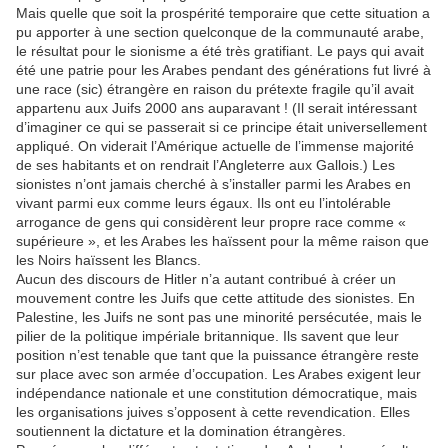
Mais quelle que soit la prospérité temporaire que cette situation a
pu apporter à une section quelconque de la communauté arabe,
le résultat pour le sionisme a été très gratifiant. Le pays qui avait
été une patrie pour les Arabes pendant des générations fut livré à
une race (sic) étrangère en raison du prétexte fragile qu’il avait
appartenu aux Juifs 2000 ans auparavant ! (Il serait intéressant
d’imaginer ce qui se passerait si ce principe était universellement
appliqué. On viderait l’Amérique actuelle de l’immense majorité
de ses habitants et on rendrait l’Angleterre aux Gallois.) Les
sionistes n’ont jamais cherché à s’installer parmi les Arabes en
vivant parmi eux comme leurs égaux. Ils ont eu l’intolérable
arrogance de gens qui considèrent leur propre race comme «
supérieure », et les Arabes les haïssent pour la même raison que
les Noirs haïssent les Blancs.
Aucun des discours de Hitler n’a autant contribué à créer un
mouvement contre les Juifs que cette attitude des sionistes. En
Palestine, les Juifs ne sont pas une minorité persécutée, mais le
pilier de la politique impériale britannique. Ils savent que leur
position n’est tenable que tant que la puissance étrangère reste
sur place avec son armée d’occupation. Les Arabes exigent leur
indépendance nationale et une constitution démocratique, mais
les organisations juives s’opposent à cette revendication. Elles
soutiennent la dictature et la domination étrangères.