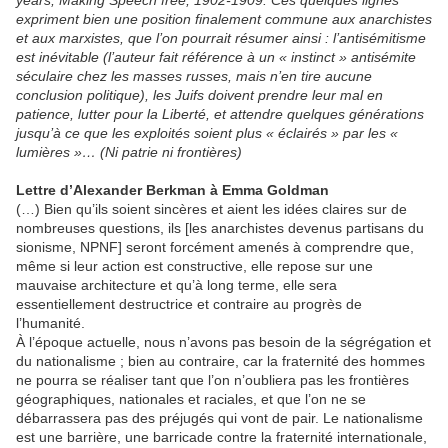
years, Making Speech free, 1902-1909. Ces quelques lignes
expriment bien une position finalement commune aux anarchistes
et aux marxistes, que l’on pourrait résumer ainsi : l’antisémitisme
est inévitable (l’auteur fait référence à un « instinct » antisémite
séculaire chez les masses russes, mais n’en tire aucune
conclusion politique), les Juifs doivent prendre leur mal en
patience, lutter pour la Liberté, et attendre quelques générations
jusqu’à ce que les exploités soient plus « éclairés » par les «
lumières »… (Ni patrie ni frontières)
Lettre d’Alexander Berkman à Emma Goldman
(…) Bien qu’ils soient sincères et aient les idées claires sur de
nombreuses questions, ils [les anarchistes devenus partisans du
sionisme, NPNF] seront forcément amenés à comprendre que,
même si leur action est constructive, elle repose sur une
mauvaise architecture et qu’à long terme, elle sera
essentiellement destructrice et contraire au progrès de
l’humanité.
À l’époque actuelle, nous n’avons pas besoin de la ségrégation et
du nationalisme ; bien au contraire, car la fraternité des hommes
ne pourra se réaliser tant que l’on n’oubliera pas les frontières
géographiques, nationales et raciales, et que l’on ne se
débarrassera pas des préjugés qui vont de pair. Le nationalisme
est une barrière, une barricade contre la fraternité internationale,