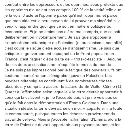
combat entre les oppresseurs et les opprimés, sous prétexte que
les opprimés n’auraient pas compris 100 % de la vérité telle que
je la vois. J’aiderai l’opprimé parce qu’il est l’opprimé, et parce
que mon aide est le seul moyen de lui prouver ma sincérité si je
veux lui apprendre quoi que ce soit en matière politique ou
économique. Et je ne crains pas d’être mal compris, que ce soit
délibérément ou involontairement. Je sais que s’opposer à
l’impérialisme britannique en Palestine (et au sionisme, son allié),
c’est courir le risque d’être accusé d’antisémitisme. Je sais que
critiquer le gouvernement espagnol ou le Front populaire en
France, c’est risquer d’être traité de « trotsko-fasciste ». Aucune
de ces deux accusations ne m’inquiète le moins du monde.
Je ne suis pas impressionné par le fait que des ouvriers juifs ont
soutenu financièrement l’émigration juive en Palestine. Les
ouvriers britanniques contribuent à de nombreuses choses
absurdes, y compris à assurer le salaire de Sir Walter Citrine (1).
Quant à l’affirmation selon laquelle « la terre devrait appartenir à
ceux qui la cultivent », je ne l’accepte pas, et je ne vois pas ce
qu’elle fait dans la démonstration d’Emma Goldman. Dans une
situation idéale, la terre devrait, selon moi, « appartenir » à toute
la communauté, puisque toutes les richesses proviennent du
travail de celle-ci. Mais si j’accepte l’affirmation d’Emma, alors la
terre de Palestine devrait appartenir aux paysans arabes, et les