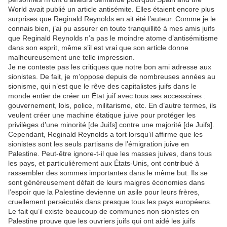
World avait publié un article antisémite. Elles étaient encore plus
surprises que Reginald Reynolds en ait été l’auteur. Comme je le
connais bien, j’ai pu assurer en toute tranquillité à mes amis juifs
que Reginald Reynolds n’a pas le moindre atome d’antisémitisme
dans son esprit, même s’il est vrai que son article donne
malheureusement une telle impression.
Je ne conteste pas les critiques que notre bon ami adresse aux
sionistes. De fait, je m’oppose depuis de nombreuses années au
sionisme, qui n’est que le rêve des capitalistes juifs dans le
monde entier de créer un État juif avec tous ses accessoires :
gouvernement, lois, police, militarisme, etc. En d’autre termes, ils
veulent créer une machine étatique juive pour protéger les
privilèges d’une minorité [de Juifs] contre une majorité [de Juifs].
Cependant, Reginald Reynolds a tort lorsqu’il affirme que les
sionistes sont les seuls partisans de l’émigration juive en
Palestine. Peut-être ignore-t-il que les masses juives, dans tous
les pays, et particulièrement aux États-Unis, ont contribué à
rassembler des sommes importantes dans le même but. Ils se
sont généreusement défait de leurs maigres économies dans
l’espoir que la Palestine devienne un asile pour leurs frères,
cruellement persécutés dans presque tous les pays européens.
Le fait qu’il existe beaucoup de communes non sionistes en
Palestine prouve que les ouvriers juifs qui ont aidé les juifs