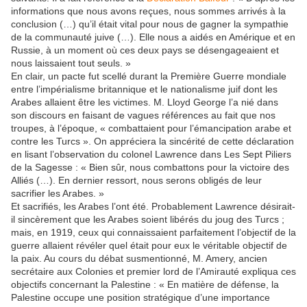
informations que nous avons reçues, nous sommes arrivés à la
conclusion (…) qu’il était vital pour nous de gagner la sympathie
de la communauté juive (…). Elle nous a aidés en Amérique et en
Russie, à un moment où ces deux pays se désengageaient et
nous laissaient tout seuls. »
En clair, un pacte fut scellé durant la Première Guerre mondiale
entre l’impérialisme britannique et le nationalisme juif dont les
Arabes allaient être les victimes. M. Lloyd George l’a nié dans
son discours en faisant de vagues références au fait que nos
troupes, à l’époque, « combattaient pour l’émancipation arabe et
contre les Turcs ». On appréciera la sincérité de cette déclaration
en lisant l’observation du colonel Lawrence dans Les Sept Piliers
de la Sagesse : « Bien sûr, nous combattons pour la victoire des
Alliés (…). En dernier ressort, nous serons obligés de leur
sacrifier les Arabes. »
Et sacrifiés, les Arabes l’ont été. Probablement Lawrence désirait-
il sincèrement que les Arabes soient libérés du joug des Turcs ;
mais, en 1919, ceux qui connaissaient parfaitement l’objectif de la
guerre allaient révéler quel était pour eux le véritable objectif de
la paix. Au cours du débat susmentionné, M. Amery, ancien
secrétaire aux Colonies et premier lord de l’Amirauté expliqua ces
objectifs concernant la Palestine : « En matière de défense, la
Palestine occupe une position stratégique d’une importance