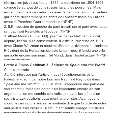
(émigration juive) eut lieu en 1882, la deuxième en 1904-1905,
composée surtout de Juifs russes fuyant les pogromes. Mais
évidemment cela ne cadre pas avec la démonstration de l’auteur
qui ignore délibérément les effets de l’antisémitisme en Europe
avant la Première Guerre mondiale (NPNF).
2. ILP : scission de gauche du parti travailliste et parti avec lequel
sympathisait Reynolds à l’époque. (NPNF)
3. Alfred Mond (1868-1930), premier baron Melchett, avocat,
député, libéral, puis conservateur. Il visite la Palestine en 1921
avec Chaïm Weizman et soutient dès lors activement le sionisme.
Président de la Fondation sioniste britannique, il fonde une ville
qui porte encore son nom : Tel Mond, dans l’Isräel actuel (NPNF)
*********************
Lettre d’Emma Goldman à l’éditeur de
Spain and the World
Cher camarade,
J’ai été intéressé par l’article « Les révolutionnaires et la
Palestine », écrit par notre bon ami Reginald Reynolds dans
Spain and the World
du 29 juin 1938. J’approuve une partie de
son contenu, mais une partie plus importante encore de son
argumentation me semble contradictoire avec les idées d’un
socialiste aux positions quasiment anarchistes. Avant que je
souligne ces incohérences, je souhaite dire que l’article de notre
ami peut laisser croire qu’il est un antisémite enragé. Plusieurs
personnes m’ont d’ailleurs demandé pourquoi Spain and the