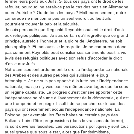
fermer leurs ports aux Juifs. Si tous ces pays ont le droit de les
refouler, pourquoi ne serait-ce pas le cas des nazis en Allemagne
ou en Autriche ? Ou de tous les pays ? Malheureusement, notre
camarade ne mentionne pas un seul endroit où les Juifs
pourraient trouver la paix et la sécurité.
Je suis persuadé que Reginald Reynolds soutient le droit d’asile
aux réfugiés politiques. Je suis certain qu’il regrette que ce grand
principe, autrefois l’honneur et la gloire de l’Angleterre, ne soit
plus appliqué. Et moi aussi je le regrette. Je ne comprends donc
pas comment Reynolds peut concilier ses sentiments positifs vis-
à-vis des réfugiés politiques avec son refus d’accorder le droit
d’asile aux Juifs.
Notre ami soutient ardemment le droit à l’indépendance nationale
des Arabes et des autres peuples qui subissent le joug
britannique. Je ne suis pas opposé à la lutte pour l’indépendance
nationale, mais je n’y vois pas les mêmes avantages que lui sous
un régime capitaliste. Le progrès qu’est censée apporter cette
indépendance se résume à l’avènement de la démocratie, qui est
une tromperie et un piège. Il suffit de se pencher sur le cas des
pays qui ont récemment acquis l’indépendance nationale. La
Pologne, par exemple, les États baltes ou certains pays des
Balkans. Loin d’être progressistes (dans le vrai sens du terme),
ils sont devenus fascistes. Les persécutions politiques y sont tout
aussi graves que sous le tsar, alors que l’antisémitisme,