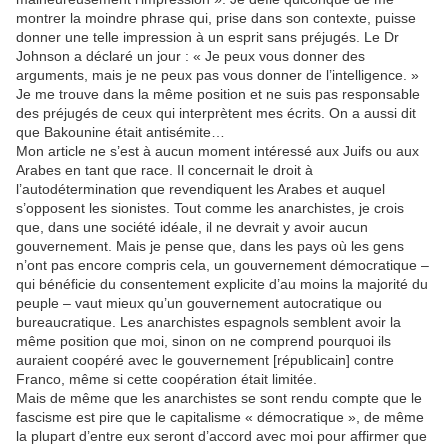
montrer la moindre phrase qui, prise dans son contexte, puisse
donner une telle impression à un esprit sans préjugés. Le Dr
Johnson a déclaré un jour : « Je peux vous donner des
arguments, mais je ne peux pas vous donner de l’intelligence. »
Je me trouve dans la même position et ne suis pas responsable
des préjugés de ceux qui interprètent mes écrits. On a aussi dit
que Bakounine était antisémite…
Mon article ne s’est à aucun moment intéressé aux Juifs ou aux
Arabes en tant que race. Il concernait le droit à
l’autodétermination que revendiquent les Arabes et auquel
s’opposent les sionistes. Tout comme les anarchistes, je crois
que, dans une société idéale, il ne devrait y avoir aucun
gouvernement. Mais je pense que, dans les pays où les gens
n’ont pas encore compris cela, un gouvernement démocratique –
qui bénéficie du consentement explicite d’au moins la majorité du
peuple – vaut mieux qu’un gouvernement autocratique ou
bureaucratique. Les anarchistes espagnols semblent avoir la
même position que moi, sinon on ne comprend pourquoi ils
auraient coopéré avec le gouvernement [républicain] contre
Franco, même si cette coopération était limitée.
Mais de même que les anarchistes se sont rendu compte que le
fascisme est pire que le capitalisme « démocratique », de même
la plupart d’entre eux seront d’accord avec moi pour affirmer que