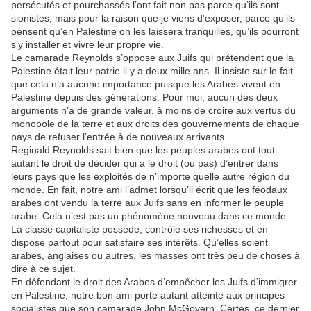
persécutés et pourchassés l’ont fait non pas parce qu’ils sont
sionistes, mais pour la raison que je viens d’exposer, parce qu’ils
pensent qu’en Palestine on les laissera tranquilles, qu’ils pourront
s’y installer et vivre leur propre vie.
Le camarade Reynolds s’oppose aux Juifs qui prétendent que la
Palestine était leur patrie il y a deux mille ans. Il insiste sur le fait
que cela n’a aucune importance puisque les Arabes vivent en
Palestine depuis des générations. Pour moi, aucun des deux
arguments n’a de grande valeur, à moins de croire aux vertus du
monopole de la terre et aux droits des gouvernements de chaque
pays de refuser l’entrée à de nouveaux arrivants.
Reginald Reynolds sait bien que les peuples arabes ont tout
autant le droit de décider qui a le droit (ou pas) d’entrer dans
leurs pays que les exploités de n’importe quelle autre région du
monde. En fait, notre ami l’admet lorsqu’il écrit que les féodaux
arabes ont vendu la terre aux Juifs sans en informer le peuple
arabe. Cela n’est pas un phénomène nouveau dans ce monde.
La classe capitaliste possède, contrôle ses richesses et en
dispose partout pour satisfaire ses intérêts. Qu’elles soient
arabes, anglaises ou autres, les masses ont très peu de choses à
dire à ce sujet.
En défendant le droit des Arabes d’empêcher les Juifs d’immigrer
en Palestine, notre bon ami porte autant atteinte aux principes
socialistes que son camarade John McGovern. Certes, ce dernier