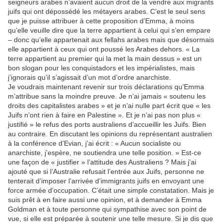
seigneurs arabes n’avaient aucun droit de la vendre aux migrants
juifs qui ont dépossédé les métayers arabes. C’est le seul sens
que je puisse attribuer à cette proposition d’Emma, à moins
qu’elle veuille dire que la terre appartient à celui qui s’en empare
– donc qu’elle appartenait aux fellahs arabes mais que désormais
elle appartient à ceux qui ont poussé les Arabes dehors. « La
terre appartient au premier qui la met la main dessus » est un
bon slogan pour les conquistadors et les impérialistes, mais
j’ignorais qu’il s’agissait d’un mot d’ordre anarchiste.
Je voudrais maintenant revenir sur trois déclarations qu’Emma
m’attribue sans la moindre preuve. Je n’ai jamais « soutenu les
droits des capitalistes arabes » et je n’ai nulle part écrit que « les
Juifs n’ont rien à faire en Palestine ». Et je n’ai pas non plus «
justifié » le refus des ports australiens d’accueillir les Juifs. Bien
au contraire. En discutant les opinions du représentant australien
à la conférence d’Evian, j’ai écrit : « Aucun socialiste ou
anarchiste, j’espère, ne soutiendra une telle position. » Est-ce
une façon de « justifier » l’attitude des Australiens ? Mais j’ai
ajouté que si l’Australie refusait l’entrée aux Juifs, personne ne
tenterait d’imposer l’arrivée d’immigrants juifs en envoyant une
force armée d’occupation. C’était une simple constatation. Mais je
suis prêt à en faire aussi une opinion, et à demander à Emma
Goldman et à toute personne qui sympathise avec son point de
vue, si elle est préparée à soutenir une telle mesure. Si je dis que