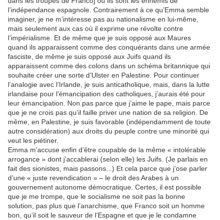
dans les troupes de Franco] où ils sont les ennemis de
l’indépendance espagnole. Contrairement à ce qu’Emma semble
imaginer, je ne m’intéresse pas au nationalisme en lui-même,
mais seulement aux cas où il exprime une révolte contre
l’impérialisme. Et de même que je suis opposé aux Maures
quand ils apparaissent comme des conquérants dans une armée
fasciste, de même je suis opposé aux Juifs quand ils
apparaissent comme des colons dans un schéma britannique qui
souhaite créer une sorte d’Ulster en Palestine. Pour continuer
l’analogie avec l’Irlande, je suis anticatholique, mais, dans la lutte
irlandaise pour l’émancipation des catholiques, j’aurais été pour
leur émancipation. Non pas parce que j’aime le pape, mais parce
que je ne crois pas qu’il faille priver une nation de sa religion. De
même, en Palestine, je suis favorable (indépendamment de toute
autre considération) aux droits du peuple contre une minorité qui
veut les piétiner.
Emma m’accuse enfin d’être coupable de la même « intolérable
arrogance » dont j’accablerai (selon elle) les Juifs. (Je parlais en
fait des sionistes, mais passons...) Et cela parce que j’ose parler
d’une « juste revendication » – le droit des Arabes à un
gouvernement autonome démocratique. Certes, il est possible
que je me trompe, que le socialisme ne soit pas la bonne
solution, pas plus que l’anarchisme, que Franco soit un homme
bon, qu’il soit le sauveur de l’Espagne et que je le condamne