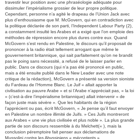
travestir leur position avec une phraséologie adéquate pour
dissimuler l’impérialisme grossier de leur propre politique.
Cependant, personne n’a agité le drapeau de l’Union Jack avec
plus d’enthousiasme que M. McGovern, qui en contradiction avec
la politique déclarée de son parti, l’Independent Labour Party (2),
a constamment insulté les Arabes et a exigé que l’on emploie des
méthodes de répression encore plus dures contre eux. Quand
McGovern s’est rendu en Palestine, le discours qu’il proposait de
prononcer à la radio était tellement arrogant que même le
gouvernement britannique, qui sait parfaitement qu’on ne brandit
pas le poing sans nécessité, a refusé de le laisser parler en
public. Dans ce discours (qui n’a pas été prononcé en public,
mais a été ensuite publié dans le New Leader avec une note
critique de la rédaction), McGovern a présenté sa version sioniste
du Fardeau de l’Homme Blanc. Le Juif « allait apporter la
civilisation au pauvre Arabe » et si l’Arabe n’appréciait pas, « la loi
» (c’est-à-dire l’impérialisme britannique) allait intervenir « de
façon juste mais sévère ». Que les habitants de la région
l’apprécient ou pas, écrit McGovern, « Je pense qu’il faut envoyer
en Palestine un nombre illimité de Juifs. » Ces Juifs montreront
aux Arabes « une vie plus civilisée et plus noble ». La plus grande
partie de son discours ressemble à du Melchett(« ), mais la
conclusion péremptoire fait penser aux déclamations de
Mussolini contre les Abyssiniens « mécontents ».