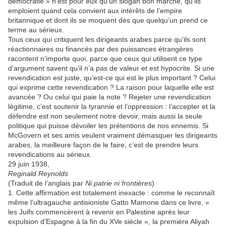
démocratie » n’est pour eux qu’un slogan bon marché, qu’ils
emploient quand cela convient aux intérêts de l’empire
britannique et dont ils se moquent dès que quelqu’un prend ce
terme au sérieux.
Tous ceux qui critiquent les dirigeants arabes parce qu’ils sont
réactionnaires ou financés par des puissances étrangères
racontent n’importe quoi, parce que ceux qui utilisent ce type
d’argument savent qu’il n’a pas de valeur et est hypocrite. Si une
revendication est juste, qu’est-ce qui est le plus important ? Celui
qui exprime cette revendication ? La raison pour laquelle elle est
avancée ? Ou celui qui paie la note ? Rejeter une revendication
légitime, c’est soutenir la tyrannie et l’oppression : l’accepter et la
défendre est non seulement notre devoir, mais aussi la seule
politique qui puisse dévoiler les prétentions de nos ennemis. Si
McGovern et ses amis veulent vraiment démasquer les dirigeants
arabes, la meilleure façon de le faire, c’est de prendre leurs
revendications au sérieux.
29 juin 1938,
Reginald Reynolds
(Traduit de l’anglais par
Ni patrie ni frontières
)
1. Cette affirmation est totalement inexacte : comme le reconnaît
même l’ultragauche antisioniste Gatto Mamone dans ce livre, «
les Juifs commencèrent à revenir en Palestine après leur
expulsion d’Espagne à la fin du XVe siècle », la première Aliyah