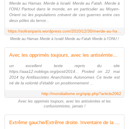
Merde au Hamas. Merde à Israël. Merde au Fatah. Merde à
l'ONU Partout dans le monde, en en particulier au Moyen-
Orient où les populations crèvent de ces guerres entre ces
deux pôles du terror...
https://soliranparis.wordpress.com/2010/12/30/merde-au-hamas-merde-a-israel-merde-au-fatah-merde-a-l%E2%80%99onu/
Merde au Hamas Merde à Israël Merde au Fatah Merde à l’ONU !
Avec les opprimés toujours, avec les antisémites et les confusionnistes, jamais !
un excellent texte repris du site
https://aaa12.noblogs.org/post/2014... Posted on 22 mai
2014 by Antifascistes Anarchistes Autonomes Ce texte est
né de la volonté d'établir un positionnement ...
http://mondialisme.org/spip.php?article2062
Avec les opprimés toujours, avec les antisémites et les
confusionnistes, jamais !
Extrême gauche/Extrême droite. Inventaire de la confusion (8) Thèmes propices à la confusion