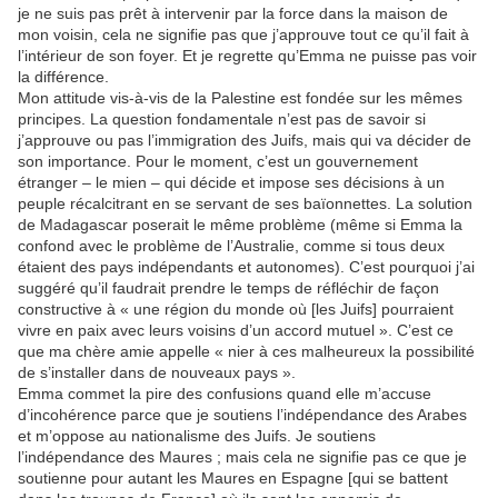
je ne suis pas prêt à intervenir par la force dans la maison de
mon voisin, cela ne signifie pas que j’approuve tout ce qu’il fait à
l’intérieur de son foyer. Et je regrette qu’Emma ne puisse pas voir
la différence.
Mon attitude vis-à-vis de la Palestine est fondée sur les mêmes
principes. La question fondamentale n’est pas de savoir si
j’approuve ou pas l’immigration des Juifs, mais qui va décider de
son importance. Pour le moment, c’est un gouvernement
étranger – le mien – qui décide et impose ses décisions à un
peuple récalcitrant en se servant de ses baïonnettes. La solution
de Madagascar poserait le même problème (même si Emma la
confond avec le problème de l’Australie, comme si tous deux
étaient des pays indépendants et autonomes). C’est pourquoi j’ai
suggéré qu’il faudrait prendre le temps de réfléchir de façon
constructive à « une région du monde où [les Juifs] pourraient
vivre en paix avec leurs voisins d’un accord mutuel ». C’est ce
que ma chère amie appelle « nier à ces malheureux la possibilité
de s’installer dans de nouveaux pays ».
Emma commet la pire des confusions quand elle m’accuse
d’incohérence parce que je soutiens l’indépendance des Arabes
et m’oppose au nationalisme des Juifs. Je soutiens
l’indépendance des Maures ; mais cela ne signifie pas ce que je
soutienne pour autant les Maures en Espagne [qui se battent