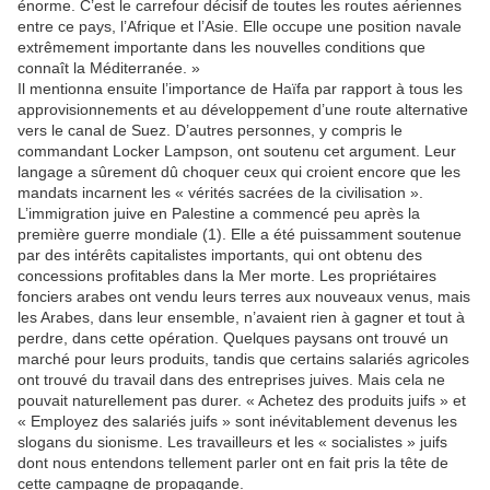
énorme. C’est le carrefour décisif de toutes les routes aériennes
entre ce pays, l’Afrique et l’Asie. Elle occupe une position navale
extrêmement importante dans les nouvelles conditions que
connaît la Méditerranée. »
Il mentionna ensuite l’importance de Haïfa par rapport à tous les
approvisionnements et au développement d’une route alternative
vers le canal de Suez. D’autres personnes, y compris le
commandant Locker Lampson, ont soutenu cet argument. Leur
langage a sûrement dû choquer ceux qui croient encore que les
mandats incarnent les « vérités sacrées de la civilisation ».
L’immigration juive en Palestine a commencé peu après la
première guerre mondiale (1). Elle a été puissamment soutenue
par des intérêts capitalistes importants, qui ont obtenu des
concessions profitables dans la Mer morte. Les propriétaires
fonciers arabes ont vendu leurs terres aux nouveaux venus, mais
les Arabes, dans leur ensemble, n’avaient rien à gagner et tout à
perdre, dans cette opération. Quelques paysans ont trouvé un
marché pour leurs produits, tandis que certains salariés agricoles
ont trouvé du travail dans des entreprises juives. Mais cela ne
pouvait naturellement pas durer. « Achetez des produits juifs » et
« Employez des salariés juifs » sont inévitablement devenus les
slogans du sionisme. Les travailleurs et les « socialistes » juifs
dont nous entendons tellement parler ont en fait pris la tête de
cette campagne de propagande.