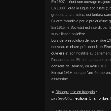
En 1907, il écrit son ouvrage majeur
En 1908 il créé la Ligue socialiste (
So
groupes anarchistes, qui tentera sa
Guerre mondiale par le projet d’une 
En 1915, le
Sozialist
est interdit par 
surveillance policière.
Lors de la révolution de novembre 1
nouveau ministre-président Kurt Eisn
ouvriers
et son hostilité au parlemen
l’assassinat de Eisner, Landauer part
conseils de Bavière, en avril 1919.
En mai 1919, lorsque l’armée repren
assassiné.
★
Bibliographie en français
:
La Révolution
,
éditions Champ libre
,