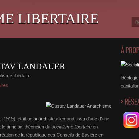
ME LIBERTAIRE
À PRO
USTAV LANDAUER
lisme libertaire
idéologie 
aires
capitalis
> RÉSE
i 1919), était un anarchiste allemand, issu d’une d’une
 le principal théoricien du
socialisme libertaire
en
création de la république des Conseils de Bavière en