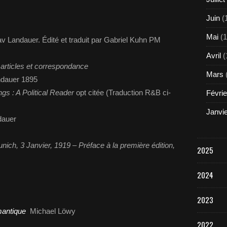
Juin
(
Mai
(1
v Landauer. Édité et traduit par Gabriel Kuhn PM
Avril
(
 articles et correspondance
Mars
dauer 1895
gs : A Political Reader
opt citée (Traduction R&B ci-
Févrie
Janvi
auer
ich, 3 Janvier, 1919 – Préface à la première édition,
2025
2024
2023
mantique
Michael Löwy
2022