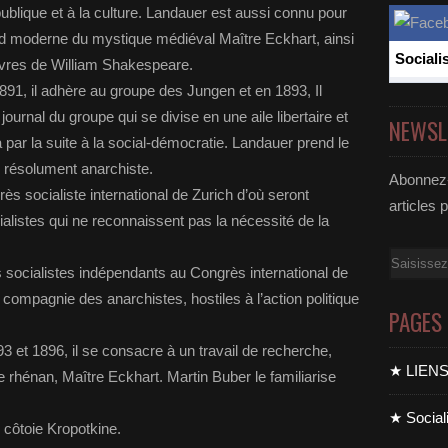
publique et à la culture. Landauer est aussi connu pour
nd moderne du mystique médiéval Maître Eckhart, ainsi
Sociali
œuvres de William Shakespeare.
891, il adhère au groupe des Jungen et en 1893, Il
e journal du groupe qui se divise en une aile libertaire et
NEWSL
a par la suite à la social-démocratie. Landauer prend le
on résolument anarchiste.
Abonnez-
s socialiste international de Zurich d’où seront
articles 
ialistes qui ne reconnaissent pas la nécessité de la
Email
s socialistes indépendants au Congrès international de
 compagnie des anarchistes, hostiles à l’action politique
PAGES
3 et 1896, il se consacre à un travail de recherche,
★ LIEN
 rhénan, Maître Eckhart. Martin Buber le familiarise
★ Sociali
l côtoie Kropotkine.