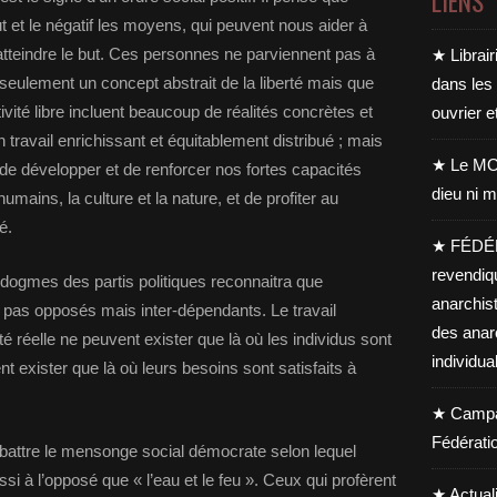
LIENS
but et le négatif les moyens, qui peuvent nous aider à
atteindre le but. Ces personnes ne parviennent pas à
★ Librair
seulement un concept abstrait de la liberté mais que
dans les
tivité libre incluent beaucoup de réalités concrètes et
ouvrier e
 travail enrichissant et équitablement distribué ; mais
★ Le MO
de développer et de renforcer nos fortes capacités
dieu ni m
mains, la culture et la nature, et de profiter au
é.
★ FÉDÉ
revendiq
dogmes des partis politiques reconnaitra que
anarchis
t pas opposés mais inter-dépendants. Le travail
des anar
ité réelle ne peuvent exister que là où les individus sont
individua
ent exister que là où leurs besoins sont satisfaits à
★ Campag
Fédérati
battre le mensonge social démocrate selon lequel
si à l’opposé que « l’eau et le feu ». Ceux qui profèrent
★ Actual