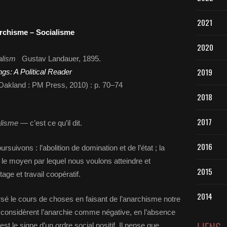
2021
rchisme – Socialisme
2020
alism
Gustav Landauer, 1895.
2019
gs: A Political Reader
, Oakland : PM Press, 2010) : p. 70–74
2018
2017
alisme
— c’est ce qu’il dit.
2016
suivons : l’abolition de domination et de l’état ; la
st le moyen par lequel nous voulons atteindre et
2015
rtage et travail coopératif.
2014
sé le cours de choses en faisant de l’anarchisme notre
 considèrent l’anarchie comme négative, en l’absence
 est le signe d’un ordre social positif. Il pense que