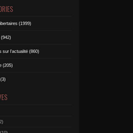
ORIES
ibertaires (1999)
 (942)
sur l'actualité (860)
e (205)
(3)
VES
2)
(10)