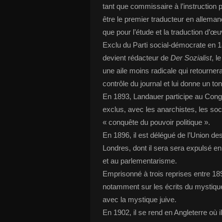
tant que commissaire à l’instruction 
être le premier traducteur en allema
que pour l’étude et la traduction d’
Exclu du Parti social-démocrate en 1
devient rédacteur de
Der Sozialist
, l
une aile moins radicale qui retourner
contrôle du journal et lui donne un t
En 1893, Landauer participe au Congrè
exclus, avec les anarchistes, les soc
« conquête du pouvoir politique ».
En 1896, il est délégué de l’Union de
Londres, dont il sera sera expulsé en
et au parlementarisme.
Emprisonné à trois reprises entre 189
notamment sur les écrits du mystique
avec la mystique juive.
En 1902, il se rend en Angleterre où i