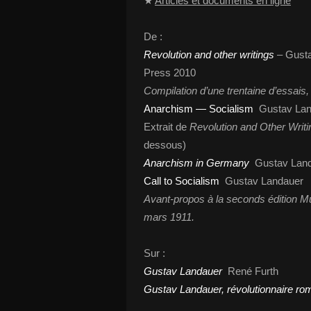
★
Articles et documents en ligne
De :
Revolution and other writings
– Gusta
Press 2010
Compilation d’une trentaine d’essais,
Anarchism — Socialism
Gustav Lan
Extrait de
Revolution and Other Writin
dessous)
Anarchism in Germany
Gustav Land
Call to Socialism
Gustav Landauer
Avant-propos à la seconds édition Mun
mars 1911.
Sur :
Gustav Landauer
René Furth
Gustav Landauer, révolutionnaire ro