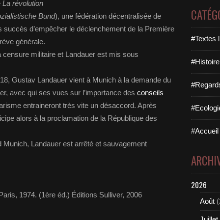
e
La révolution
CATÉG
zialistische Bund
), une fédération décentralisée de
ns succès d’empêcher le déclenchement de la Première
#Textes l
grève générale.
la censure militaire et Landauer est mis sous
#Histoire
918, Gustav Landauer vient à Munich à la demande du
#Regards 
er, avec qui ses vues sur l’importance des
conseils
tarisme entraineront très vite un désaccord. Après
#Ecologi
icipe alors à la proclamation de la République des
#Accueil 
d Munich, Landauer est arrêté et sauvagement
ARCHI
2026
 Paris, 1974. (1ère éd.) Éditions Sulliver, 2006
Août
(
Juillet