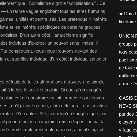
lement que : Socialisme signifie “socialisation.” . Ce
été — un terme vague englobant tous les êtres humains
★ David 
gamés, unifiés et centralisés. Les prétendus « intérêts
libertair
rême et les intérêts spécifiques de certains groupes
ondaires. D’un autre côté, l’anarchisme signifie
UNION PA
 des individus d’exercer un pouvoir sans limites; il
groupe po
e. Par conséquent, nous nous trouvons devant des
tous ceu
on et sacrifice individuel d’un côté; individualisation et
pacifisme
de toute 
militaris
 les défauts de telles affirmations à travers une simple
armée-éco
it à la fois le soleil et la pluie. Si quelqu’un suggère
la pluie est de construire un toit immense qui couvrira
OASIS D
ésent, qu’il pleuve ou non, alors cela serait une solution
NEVE SHA
crates. D’un autre côté, si quelqu’un suggère que, par
par des J
ait prendre un des parapluies mis à disposition par la
citoyens 
 tard serait simplement malchanceux, alors il s’agirait
village es