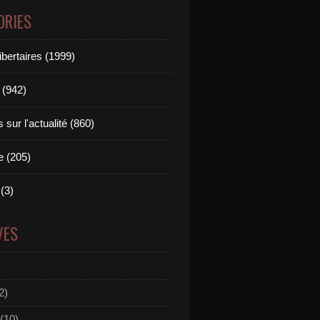
ORIES
ibertaires (1999)
 (942)
sur l'actualité (860)
e (205)
(3)
VES
2)
(10)