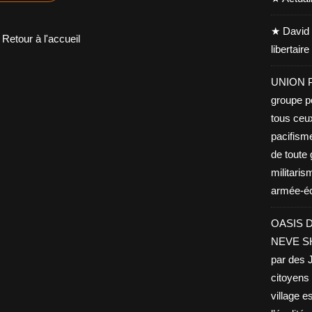
★ David 
Retour à l'accueil
libertair
UNION PA
groupe po
tous ceu
pacifisme
de toute 
militaris
armée-éco
OASIS D
NEVE SHA
par des J
citoyens 
village es