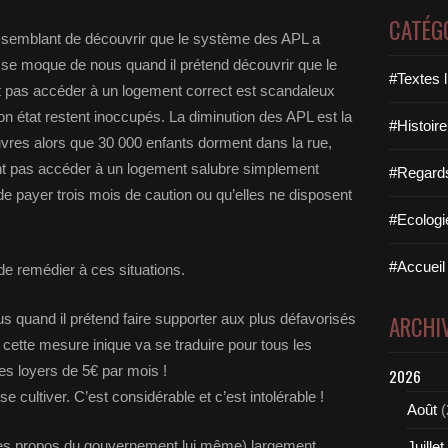
CATÉG
t semblant de découvrir que le système des APL a
il se moque de nous quand il prétend découvrir que le
#Textes l
 pas accéder à un logement correct est scandaleux
 état restent inoccupés. La diminution des APL est la
#Histoire
vres alors que 30 000 enfants dorment dans la rue,
t pas accéder à un logement salubre simplement
#Regards 
de payer trois mois de caution ou qu’elles ne disposent
#Ecologi
#Accueil 
e remédier à ces situations.
s quand il prétend faire supporter aux plus défavorisés
ARCHI
, cette mesure inique va se traduire pour tous les
es loyers de 5€ par mois !
2026
se cultiver. C’est considérable et c’est intolérable !
Août
(
n les propos du gouvernement lui même) largement
Juillet