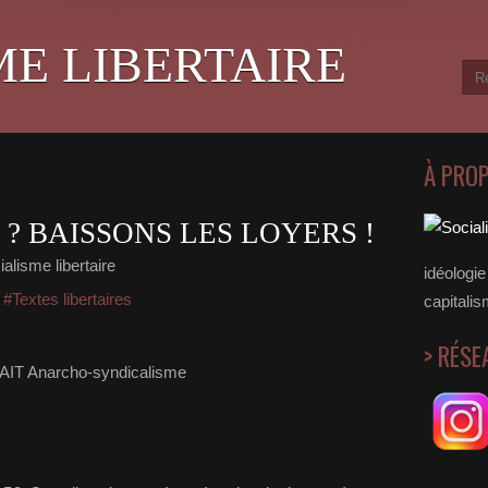
ME LIBERTAIRE
À PRO
 ? BAISSONS LES LOYERS !
alisme libertaire
idéologie 
,
#Textes libertaires
capitalis
> RÉSE