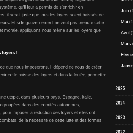
stème, qu’il leur a permis de s’enrichir en
Juin
(
, il serait juste que tous les loyers soient baissés de
Mai
(1
ayeurs. Et si le gouvernement ne veut pas prendre cette
et morale, appliquons nous même sur les loyers que
Avril
(
Mars
 loyers !
Févrie
Janvi
ce que nous imposerons. Il dépend de nous de créer
enir cette baisse des loyers et dans la foulée, permettre
2025
une utopie, dans plusieurs pays, Espagne, Italie,
2024
t regroupées dans des comités autonomes,
 pour imposer la réduction des loyers et elles ont
2023
ombats, de la nécessité de cette lutte et des formes
2022