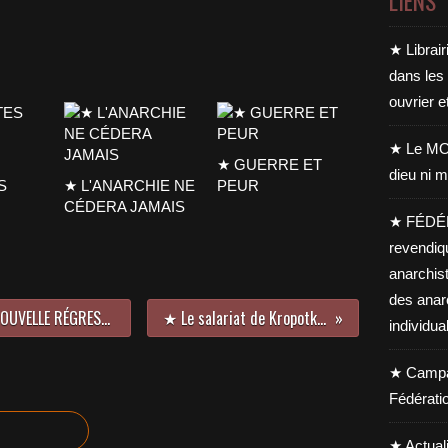
LIENS
★ Librair
dans les
ouvrier e
★ Le MO
★ GUERRE ET
dieu ni m
S
★ L'ANARCHIE NE
PEUR
CÉDERA JAMAIS
★ FÉDÉ
revendiq
anarchis
des anar
★ LES ORDONNANCES MACRON, NOUVELLE RÉGRESSION
★ Le salariat de Kropotkine
individua
★ Campag
Fédérati
★ Actual