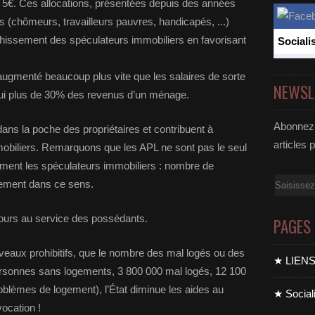
e 5€. Ces allocations, présentées depuis des années
(chômeurs, travailleurs pauvres, handicapés, ...)
richissement des spéculateurs immobiliers en favorisant
Sociali
 augmenté beaucoup plus vite que les salaires de sorte
NEWSL
’hui plus de 30% des revenus d’un ménage.
Abonnez-
dans la poche des propriétaires et contribuent à
articles 
obiliers. Remarquons que les APL ne sont pas le seul
dement les spéculateurs immobiliers : nombre de
Email
lement dans ce sens.
ujours au service des possédants.
PAGES
niveaux prohibitifs, que le nombre des mal logés ou des
★ LIEN
personnes sans logements, 3 800 000 mal logés, 12 100
oblèmes de logement), l’État diminue les aides au
★ Sociali
vocation !