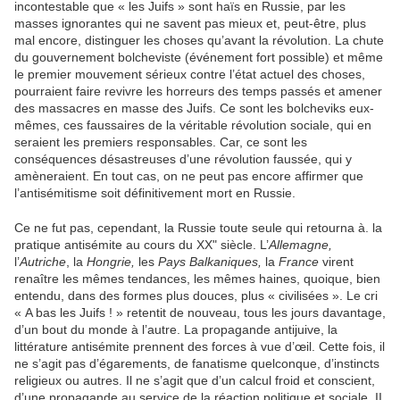
incontestable que « les Juifs » sont haïs en Russie, par les
masses ignorantes qui ne savent pas mieux et, peut-être, plus
mal encore, distinguer les choses qu’avant la révolution. La chute
du gouvernement bolcheviste (événement fort possible) et même
le premier mouvement sérieux contre l’état actuel des choses,
pourraient faire revivre les horreurs des temps passés et amener
des massacres en masse des Juifs. Ce sont les bolcheviks eux-
mêmes, ces faussaires de la véritable révolution sociale, qui en
seraient les premiers responsables. Car, ce sont les
conséquences désastreuses d’une révolution faussée, qui y
amèneraient. En tout cas, on ne peut pas encore affirmer que
l’antisémitisme soit définitivement mort en Russie.
Ce ne fut pas, cependant, la Russie toute seule qui retourna à. la
pratique antisémite au cours du XX" siècle. L’
Allemagne,
l’
Autriche
, la
Hongrie,
les
Pays Balkaniques,
la
France
virent
renaître les mêmes tendances, les mêmes haines, quoique, bien
entendu, dans des formes plus douces, plus « civilisées ». Le cri
« A bas les Juifs ! » retentit de nouveau, tous les jours davantage,
d’un bout du monde à l’autre. La propagande antijuive, la
littérature antisémite prennent des forces à vue d’œil. Cette fois, il
ne s’agit pas d’égarements, de fanatisme quelconque, d’instincts
religieux ou autres. Il ne s’agit que d’un calcul froid et conscient,
d’une propagande au service de la réaction politique et sociale. II