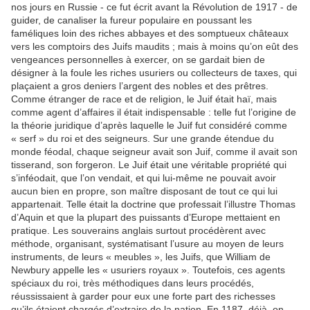
nos jours en Russie - ce fut écrit avant la Révolution de 1917 - de
guider, de canaliser la fureur populaire en poussant les
faméliques loin des riches abbayes et des somptueux châteaux
vers les comptoirs des Juifs maudits ; mais à moins qu’on eût des
vengeances personnelles à exercer, on se gardait bien de
désigner à la foule les riches usuriers ou collecteurs de taxes, qui
plaçaient a gros deniers l’argent des nobles et des prêtres.
Comme étranger de race et de religion, le Juif était haï, mais
comme agent d’affaires il était indispensable : telle fut l’origine de
la théorie juridique d’après laquelle le Juif fut considéré comme
« serf » du roi et des seigneurs. Sur une grande étendue du
monde féodal, chaque seigneur avait son Juif, comme il avait son
tisserand, son forgeron. Le Juif était une véritable propriété qui
s’inféodait, que l’on vendait, et qui lui-même ne pouvait avoir
aucun bien en propre, son maître disposant de tout ce qui lui
appartenait. Telle était la doctrine que professait l’illustre Thomas
d’Aquin et que la plupart des puissants d’Europe mettaient en
pratique. Les souverains anglais surtout procédèrent avec
méthode, organisant, systématisant l’usure au moyen de leurs
instruments, de leurs « meubles », les Juifs, que William de
Newbury appelle les « usuriers royaux ». Toutefois, ces agents
spéciaux du roi, très méthodiques dans leurs procédés,
réussissaient à garder pour eux une forte part des richesses
qu’ils étaient chargés d’extraire de la nation. En 1187, déjà, on