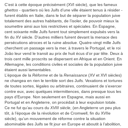
C’est à cette époque précisément (XVI siècle), que les fameux
ghettos
- quartiers où les Juifs d’une ville étaient tenus à résider -
furent établis en Italie, dans le but de séparer la population juive
totalement des autres habitants, de l’isoler, de pouvoir mieux la
soumettre ainsi aux lois restrictives et spéciales. En Espagne,
cent soixante mille Juifs furent tout simplement expulsés vers la
fin du XV siècle. D’autres milliers fuirent devant la menace des
persécutions atroces et la ruine absolue. Quatre-vingt mille Juifs
cherchent un passage vers la mer, à travers le Portugal, et le roi
Joâo leur vend le transit au prix de huit écus d’or par tête. Deux à
trois cent mille proscrits se dispersent en Afrique et en Orient. En
Allemagne, les conditions civiles et sociales de la population juive
étaient aussi lamentables.
L’époque de la
Réforme
et de la
Renaissance
(XV et XVI siècles)
ne changea en rien le terrible sort des Juifs. Vexations et tortures
de toutes sortes, légales ou arbitraires, continuaient de s’exercer
contre eux, avec quelques intermittences, dans presque tous les
pays d’Europe. Non seulement en Espagne, mais aussi en
Portugal et en Angleterre, on procédait à leur expulsion totale.
Ce ne fut qu’au cours du
XVIII siècle
, (en Angleterre un peu plus
tôt, à l’époque de la révolution et de Cromwell, fin du XVIIe
siècle), qu’un mouvement de réforme contre la situation
abominable des Juifs se fit jour en Europe et aboutit à l’abolition,