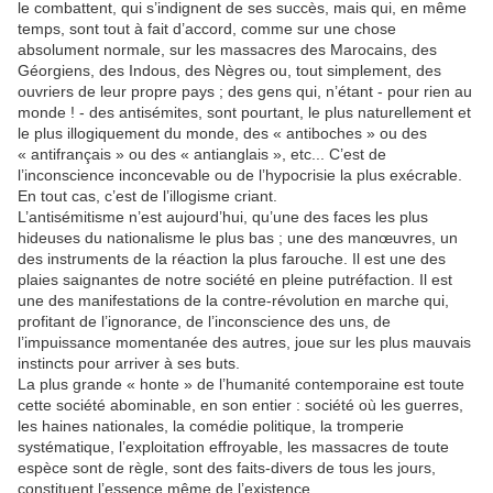
le combattent, qui s’indignent de ses succès, mais qui, en même
temps, sont tout à fait d’accord, comme sur une chose
absolument normale, sur les massacres des Marocains, des
Géorgiens, des Indous, des Nègres ou, tout simplement, des
ouvriers de leur propre pays ; des gens qui, n’étant - pour rien au
monde ! - des antisémites, sont pourtant, le plus naturellement et
le plus illogiquement du monde, des « antiboches » ou des
« antifrançais » ou des « antianglais », etc... C’est de
l’inconscience inconcevable ou de l’hypocrisie la plus exécrable.
En tout cas, c’est de l’illogisme criant.
L’antisémitisme n’est aujourd’hui, qu’une des faces les plus
hideuses du nationalisme le plus bas ; une des manœuvres, un
des instruments de la réaction la plus farouche. Il est une des
plaies saignantes de notre société en pleine putréfaction. Il est
une des manifestations de la contre-révolution en marche qui,
profitant de l’ignorance, de l’inconscience des uns, de
l’impuissance momentanée des autres, joue sur les plus mauvais
instincts pour arriver à ses buts.
La plus grande « honte » de l’humanité contemporaine est toute
cette société abominable, en son entier : société où les guerres,
les haines nationales, la comédie politique, la tromperie
systématique, l’exploitation effroyable, les massacres de toute
espèce sont de règle, sont des faits-divers de tous les jours,
constituent l’essence même de l’existence.