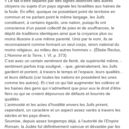
« Le fait d’être séparés par des signes distinctifs des autres
citoyens ou sujets d’un pays signale les Israélites aux haines de
la foule. En effet, quoique ne possédant point de territoire en
commun et ne parlant point le même langage, les Juifs
constituent, à certains égards, une nation, puisqu’ils ont
conscience d’un passé collectif de joies et de souffrances, le
dépôt de traditions identiques ainsi que la croyance plus ou
moins illusoire à une même parenté. Unis par le nom, ils se
reconnaissent comme formant un seul corps, sinon national du
moins religieux, au milieu des autres hommes ». (Élisée Reclus,
L’Homme et la Terre,
t. VI, p. 373).
C’est avec un certain sentiment de fierté, de supériorité même, -
sentiment parfois trop souligné, - que, généralement, les Juifs
gardent et portent, à travers le temps et l’espace, leurs qualités...
et leurs défauts (car toutes les nations en possèdent les unes
comme les autres). Et c’est ce qui fait augmenter les colères et
les haines des gens qui n’admettent que pour eux le droit d’être
fiers ou qui se croient dépourvus de défauts et bourrés de
qualités.
L’animosité et les actes d’hostilité envers les Juifs prirent,
cependant, un caractère et un aspect assez variés à travers les
siècles et les pays divers.
Soumise, depuis assez longtemps déjà, à l’autorité de l’
Empire
Romain,
la Judée fut définitivement vaincue et dévastée par les