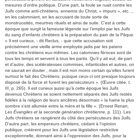
mesures d’ordre politique. D’une part, la foule se ruait contre les
Juifs comme anti-chrétiens, ennemis du Christ, « impurs », etc...,
en les calomniant, en les accusant de toute sorte de
monstruosités, meurtres rituels et ainsi de suite. C’est à cette
époque que surgit la fameuse légende sur l’emploi par les Juifs
du sang d’enfants chrétiens à la préparation du pain de la Pâque.
« Il est curieux, - dit Reclus, - que cette accusation soit
précisément une vieille arme employée jadis par les païens
contre les chrétiens eux-mêmes. Les calomnies féroces sont de
tous les temps et servent à tous les partis. Qu’il y ait eut, de part
et d’autre, des scélératesses commises, infanticides et autres, on
ne saurait en douter ; mais il est non moins certain qu’elles furent
surtout le fait des Chrétiens, puisque ceux-ci ont presque toujours
disposé de la force et furent les persécuteurs ». (Œuvre citée, t.
III, p. 265). Il est curieux aussi qu’à cette époque les Juifs
devenus Chrétiens se soient nettement séparés des Juifs restés
fidèles à la religion de leurs ancêtres désormais « la haine la plus
sombre s’est allumée entre la mère et la fille ». (Ernest Renan,
Les Évangiles et la seconde génération chrétienne
, p. 111). Les
Juifs chrétiens se rangèrent du côté des persécuteurs des Juifs.
D’autre part, les empereurs chrétiens, cédant à l’opinion
publique, créèrent pour les Juifs une législation restrictive
exceptionnelle, donnant ainsi à l’oppression des Juifs, pour la