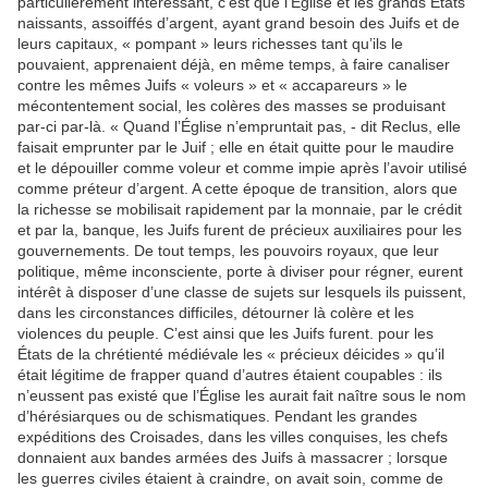
particulièrement intéressant, c’est que l’Église et les grands États
naissants, assoiffés d’argent, ayant grand besoin des Juifs et de
leurs capitaux, « pompant » leurs richesses tant qu’ils le
pouvaient, apprenaient déjà, en même temps, à faire canaliser
contre les mêmes Juifs « voleurs » et « accapareurs » le
mécontentement social, les colères des masses se produisant
par-ci par-là. « Quand l’Église n’empruntait pas, - dit Reclus, elle
faisait emprunter par le Juif ; elle en était quitte pour le maudire
et le dépouiller comme voleur et comme impie après l’avoir utilisé
comme préteur d’argent. A cette époque de transition, alors que
la richesse se mobilisait rapidement par la monnaie, par le crédit
et par la, banque, les Juifs furent de précieux auxiliaires pour les
gouvernements. De tout temps, les pouvoirs royaux, que leur
politique, même inconsciente, porte à diviser pour régner, eurent
intérêt à disposer d’une classe de sujets sur lesquels ils puissent,
dans les circonstances difficiles, détourner là colère et les
violences du peuple. C’est ainsi que les Juifs furent. pour les
États de la chrétienté médiévale les « précieux déicides » qu’il
était légitime de frapper quand d’autres étaient coupables : ils
n’eussent pas existé que l’Église les aurait fait naître sous le nom
d’hérésiarques ou de schismatiques. Pendant les grandes
expéditions des Croisades, dans les villes conquises, les chefs
donnaient aux bandes armées des Juifs à massacrer ; lorsque
les guerres civiles étaient à craindre, on avait soin, comme de