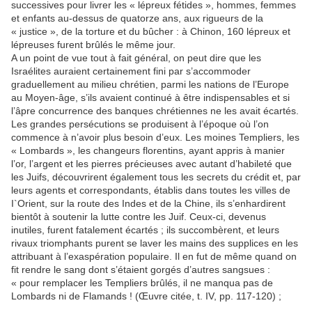
successives pour livrer les « lépreux fétides », hommes, femmes
et enfants au-dessus de quatorze ans, aux rigueurs de la
« justice », de la torture et du bûcher : à Chinon, 160 lépreux et
lépreuses furent brûlés le même jour.
A un point de vue tout à fait général, on peut dire que les
Israélites auraient certainement fini par s’accommoder
graduellement au milieu chrétien, parmi les nations de l’Europe
au Moyen-âge, s’ils avaient continué à être indispensables et si
l’âpre concurrence des banques chrétiennes ne les avait écartés.
Les grandes persécutions se produisent à l’époque où l’on
commence à n’avoir plus besoin d’eux. Les moines Templiers, les
« Lombards », les changeurs florentins, ayant appris à manier
l’or, l’argent et les pierres précieuses avec autant d’habileté que
les Juifs, découvrirent également tous les secrets du crédit et, par
leurs agents et correspondants, établis dans toutes les villes de
I`Orient, sur la route des Indes et de la Chine, ils s’enhardirent
bientôt à soutenir la lutte contre les Juif. Ceux-ci, devenus
inutiles, furent fatalement écartés ; ils succombèrent, et leurs
rivaux triomphants purent se laver les mains des supplices en les
attribuant à l’exaspération populaire. Il en fut de même quand on
fit rendre le sang dont s’étaient gorgés d’autres sangsues :
« pour remplacer les Templiers brûlés, il ne manqua pas de
Lombards ni de Flamands ! (Œuvre citée, t. IV, pp. 117-120) ;