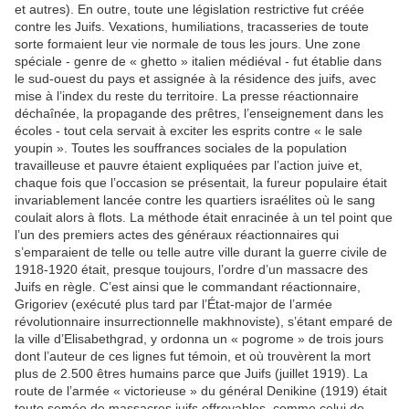
et autres). En outre, toute une législation restrictive fut créée
contre les Juifs. Vexations, humiliations, tracasseries de toute
sorte formaient leur vie normale de tous les jours. Une zone
spéciale - genre de « ghetto » italien médiéval - fut établie dans
le sud-ouest du pays et assignée à la résidence des juifs, avec
mise à l’index du reste du territoire. La presse réactionnaire
déchaînée, la propagande des prêtres, l’enseignement dans les
écoles - tout cela servait à exciter les esprits contre « le sale
youpin ». Toutes les souffrances sociales de la population
travailleuse et pauvre étaient expliquées par l’action juive et,
chaque fois que l’occasion se présentait, la fureur populaire était
invariablement lancée contre les quartiers israélites où le sang
coulait alors à flots. La méthode était enracinée à un tel point que
l’un des premiers actes des généraux réactionnaires qui
s’emparaient de telle ou telle autre ville durant la guerre civile de
1918-1920 était, presque toujours, l’ordre d’un massacre des
Juifs en règle. C’est ainsi que le commandant réactionnaire,
Grigoriev (exécuté plus tard par l’État-major de l’armée
révolutionnaire insurrectionnelle makhnoviste), s’étant emparé de
la ville d’Elisabethgrad, y ordonna un « pogrome » de trois jours
dont l’auteur de ces lignes fut témoin, et où trouvèrent la mort
plus de 2.500 êtres humains parce que Juifs (juillet 1919). La
route de l’armée « victorieuse » du général Denikine (1919) était
toute semée de massacres juifs effroyables, comme celui de