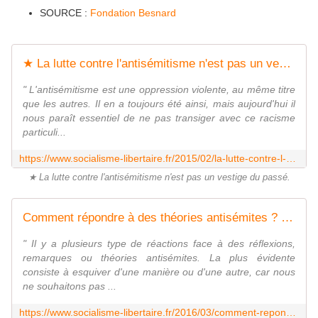
SOURCE :
Fondation Besnard
★ La lutte contre l'antisémitisme n'est pas un vestige du passé - Socialisme libertaire
" L'antisémitisme est une oppression violente, au même titre
que les autres. Il en a toujours été ainsi, mais aujourd'hui il
nous paraît essentiel de ne pas transiger avec ce racisme
particuli...
https://www.socialisme-libertaire.fr/2015/02/la-lutte-contre-l-antisemitisme-n-est-pas-un-vestige-du-passe.html
★ La lutte contre l'antisémitisme n'est pas un vestige du passé.
Comment répondre à des théories antisémites ? - Socialisme libertaire
" Il y a plusieurs type de réactions face à des réflexions,
remarques ou théories antisémites. La plus évidente
consiste à esquiver d'une manière ou d'une autre, car nous
ne souhaitons pas ...
https://www.socialisme-libertaire.fr/2016/03/comment-repondre-a-des-theories-antisemites.html