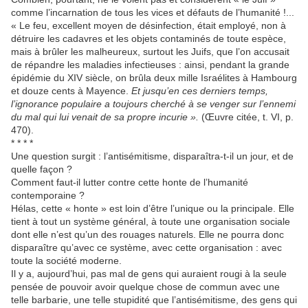
comme l’incarnation de tous les vices et défauts de l’humanité !...
« Le feu, excellent moyen de désinfection, était employé, non à
détruire les cadavres et les objets contaminés de toute espèce,
mais à brûler les malheureux, surtout les Juifs, que l’on accusait
de répandre les maladies infectieuses : ainsi, pendant la grande
épidémie du XIV siècle, on brûla deux mille Israélites à Hambourg
et douze cents à Mayence.
Et jusqu’en ces derniers temps,
l’ignorance populaire a toujours cherché à se venger sur l’ennemi
du mal qui lui venait de sa propre incurie ».
(Œuvre citée, t. VI, p.
470).
* * * *
Une question surgit : l’antisémitisme, disparaîtra-t-il un jour, et de
quelle façon ?
Comment faut-il lutter contre cette honte de l’humanité
contemporaine ?
Hélas, cette « honte » est loin d’être l’unique ou la principale. Elle
tient à tout un système général, à toute une organisation sociale
dont elle n’est qu’un des rouages naturels. Elle ne pourra donc
disparaître qu’avec ce système, avec cette organisation : avec
toute la société moderne.
Il y a, aujourd’hui, pas mal de gens qui auraient rougi à la seule
pensée de pouvoir avoir quelque chose de commun avec une
telle barbarie, une telle stupidité que l’antisémitisme, des gens qui