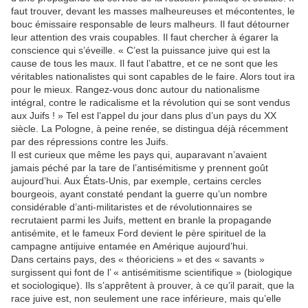
faut trouver, devant les masses malheureuses et mécontentes, le
bouc émissaire responsable de leurs malheurs. Il faut détourner
leur attention des vrais coupables. Il faut chercher à égarer la
conscience qui s’éveille. « C’est la puissance juive qui est la
cause de tous les maux. Il faut l’abattre, et ce ne sont que les
véritables nationalistes qui sont capables de le faire. Alors tout ira
pour le mieux. Rangez-vous donc autour du nationalisme
intégral, contre le radicalisme et la révolution qui se sont vendus
aux Juifs ! » Tel est l’appel du jour dans plus d’un pays du XX
siècle. La Pologne, à peine renée, se distingua déjà récemment
par des répressions contre les Juifs.
Il est curieux que même les pays qui, auparavant n’avaient
jamais péché par la tare de l’antisémitisme y prennent goût
aujourd’hui. Aux États-Unis, par exemple, certains cercles
bourgeois, ayant constaté pendant la guerre qu’un nombre
considérable d’anti-militaristes et de révolutionnaires se
recrutaient parmi les Juifs, mettent en branle la propagande
antisémite, et le fameux Ford devient le père spirituel de la
campagne antijuive entamée en Amérique aujourd’hui.
Dans certains pays, des « théoriciens » et des « savants »
surgissent qui font de l’ « antisémitisme scientifique » (biologique
et sociologique). Ils s’apprêtent à prouver, à ce qu’il parait, que la
race juive est, non seulement une race inférieure, mais qu’elle