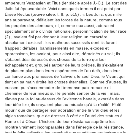
empereurs Vespasien et Titus (ler siècle après J.-C.). Le sort des
Juifs fut épouvantable. Voici dans quels termes il est peint par
Élisée Reclus (œuvre citée, t. II, p. 515) : « Les Juifs, qui, mille
ans auparavant, déifiaient les forces de la nature, comme tous
les peuples des alentours, et, comme eux aussi, adoraient
spécialement une divinité nationale, personnification de leur race
(2) , avaient fini par donner à leur religion un caractère
absolument exclusif : les malheurs successifs dont ils furent
frappés : défaites, bannissements en masse, exodes et
oppressions, les avaient, pour ainsi dire, déracinés du sol ; ils
s’étaient désintéressés des choses de la terre qui leur
échappaient et, groupés autour de leurs prêtres, ils s’exaltaient
de plus en plus dans leurs espérances de l’au delà, dans leur
confiance aux promesses de Yahweh, le seul Dieu, le Vivant qui
tient en sa main droite les choses éternelles. Comme d’autres, ils
eussent pu s’accommoder de l’immense paix romaine et
cheminer de leur mieux sur le pénible sentier de la vie ; mais,
élevés par la foi au-dessus de l’existence banale, extasiés dans
leur idée fixe, ils croyaient plus au miracle qu’à la réalité. Plutôt
mourir que de partager leur adoration entre le vrai dieu et les
aigles romaines, que de dresser à côté de l’autel des statues à
Rome et à César. L’histoire de leur résistance suprême les
montre vraiment incomparables dans l’énergie de la résistance,
tant la folie collective les arrachait aux conditions ordinaires de la