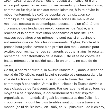
1914 -1918. D’autre part, il est le résultat d’un calcul et d’une
action politiques de certains gouvernements qui cherchent ainsi,
comme ce fut déjà le cas aux temps lointains, à faire dévier le
mécontentement, les colères populaires. La situation se
complique de l’aggravation de toutes sortes de maux et de
malheurs sociaux et économiques, poussant, d’un côté, à une
croissance des tendances révolutionnaires, de l’autre, à la
réaction et la contre-révolution nationaliste et fasciste. Les
masses populaires elles-mêmes ne sont pas si chauvines et
antisémites que ça. Mais les gouvernants, l’Église, l’école et la
presse bourgeoise savent bien profiter des maux actuels pour
exciter, pour réchauffer ces sentiments et obtenir ainsi le résultat
recherché : transformation de la haine juste et saine contre les
bases mêmes de la société actuelle en une haine stupide de
race.
Ce fut, d’abord et surtout, la
Russie tsariste
qui, dans la seconde
moitié du XIX siècle, reprit la vieille recette et s’engagea dans la
voie de l’action antisémite, aussitôt que le trône des tzars
commença à chanceler. Vers la fin du siècle ; la Russie devint le
pays classique de l’antisémitisme. Par ses agents et avec tous les
moyens à sa disposition, le gouvernement du tsar inspirait,
organisait, commandait, dirigeait les massacres des Juifs - les
«
pogromes
» - dont les plus terribles sont connus à travers le
monde (celui de Bialistok, en 1905, ceux - plusieurs - de Kichinev,