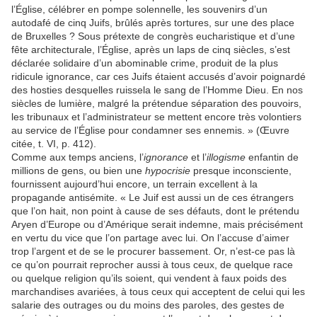
l’Église, célébrer en pompe solennelle, les souvenirs d’un
autodafé de cinq Juifs, brûlés après tortures, sur une des place
de Bruxelles ? Sous prétexte de congrès eucharistique et d’une
fête architecturale, l’Église, après un laps de cinq siècles, s’est
déclarée solidaire d’un abominable crime, produit de la plus
ridicule ignorance, car ces Juifs étaient accusés d’avoir poignardé
des hosties desquelles ruissela le sang de l’Homme Dieu. En nos
siècles de lumière, malgré la prétendue séparation des pouvoirs,
les tribunaux et l’administrateur se mettent encore très volontiers
au service de l’Église pour condamner ses ennemis. » (Œuvre
citée, t. VI, p. 412).
Comme aux temps anciens, l’
ignorance
et l’
illogisme
enfantin de
millions de gens, ou bien une
hypocrisie
presque inconsciente,
fournissent aujourd’hui encore, un terrain excellent à la
propagande antisémite. « Le Juif est aussi un de ces étrangers
que l’on hait, non point à cause de ses défauts, dont le prétendu
Aryen d’Europe ou d’Amérique serait indemne, mais précisément
en vertu du vice que l’on partage avec lui. On l’accuse d’aimer
trop l’argent et de se le procurer bassement. Or, n’est-ce pas là
ce qu’on pourrait reprocher aussi à tous ceux, de quelque race
ou quelque religion qu’ils soient, qui vendent à faux poids des
marchandises avariées, à tous ceux qui acceptent de celui qui les
salarie des outrages ou du moins des paroles, des gestes de