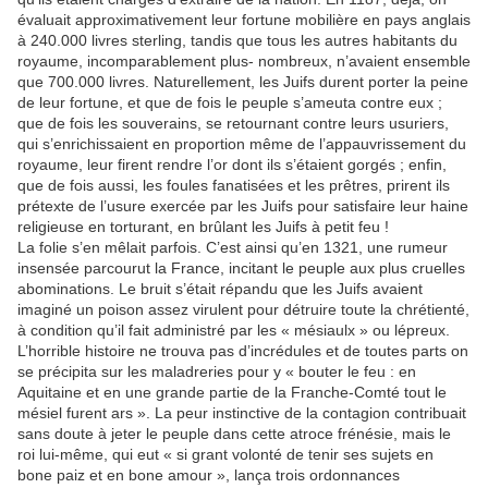
évaluait approximativement leur fortune mobilière en pays anglais
à 240.000 livres sterling, tandis que tous les autres habitants du
royaume, incomparablement plus- nombreux, n’avaient ensemble
que 700.000 livres. Naturellement, les Juifs durent porter la peine
de leur fortune, et que de fois le peuple s’ameuta contre eux ;
que de fois les souverains, se retournant contre leurs usuriers,
qui s’enrichissaient en proportion même de l’appauvrissement du
royaume, leur firent rendre l’or dont ils s’étaient gorgés ; enfin,
que de fois aussi, les foules fanatisées et les prêtres, prirent ils
prétexte de l’usure exercée par les Juifs pour satisfaire leur haine
religieuse en torturant, en brûlant les Juifs à petit feu !
La folie s’en mêlait parfois. C’est ainsi qu’en 1321, une rumeur
insensée parcourut la France, incitant le peuple aux plus cruelles
abominations. Le bruit s’était répandu que les Juifs avaient
imaginé un poison assez virulent pour détruire toute la chrétienté,
à condition qu’il fait administré par les « mésiaulx » ou lépreux.
L’horrible histoire ne trouva pas d’incrédules et de toutes parts on
se précipita sur les maladreries pour y « bouter le feu : en
Aquitaine et en une grande partie de la Franche-Comté tout le
mésiel furent ars ». La peur instinctive de la contagion contribuait
sans doute à jeter le peuple dans cette atroce frénésie, mais le
roi lui-même, qui eut « si grant volonté de tenir ses sujets en
bone paiz et en bone amour », lança trois ordonnances