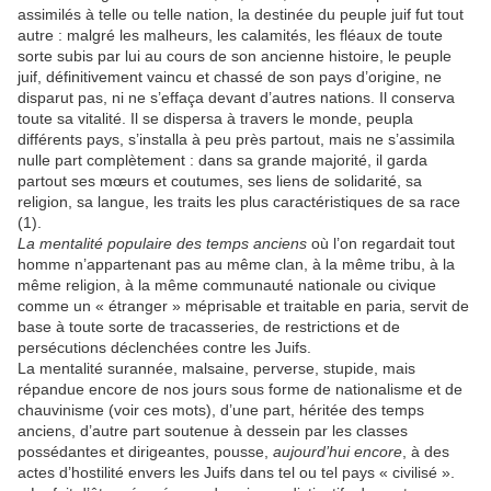
assimilés à telle ou telle nation, la destinée du peuple juif fut tout
autre : malgré les malheurs, les calamités, les fléaux de toute
sorte subis par lui au cours de son ancienne histoire, le peuple
juif, définitivement vaincu et chassé de son pays d’origine, ne
disparut pas, ni ne s’effaça devant d’autres nations. Il conserva
toute sa vitalité. Il se dispersa à travers le monde, peupla
différents pays, s’installa à peu près partout, mais ne s’assimila
nulle part complètement : dans sa grande majorité, il garda
partout ses mœurs et coutumes, ses liens de solidarité, sa
religion, sa langue, les traits les plus caractéristiques de sa race
(1).
La mentalité populaire des temps anciens
où l’on regardait tout
homme n’appartenant pas au même clan, à la même tribu, à la
même religion, à la même communauté nationale ou civique
comme un « étranger » méprisable et traitable en paria, servit de
base à toute sorte de tracasseries, de restrictions et de
persécutions déclenchées contre les Juifs.
La mentalité surannée, malsaine, perverse, stupide, mais
répandue encore de nos jours sous forme de nationalisme et de
chauvinisme (voir ces mots), d’une part, héritée des temps
anciens, d’autre part soutenue à dessein par les classes
possédantes et dirigeantes, pousse,
aujourd’hui encore
, à des
actes d’hostilité envers les Juifs dans tel ou tel pays « civilisé ».