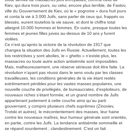
Kiev, qui dura trois jours, ou celui, encore plus terrible, de Fastov,
ville du Gouvernement de Kiev, où le « pogrome » dura huit jours
et conta la vie à 3.000 Juifs, sans parler de ceux qui, frappés ou
blessés, eurent toutefois la vie sauve, et dont le chiffre total
atteignit 10.000 hommes et femmes. En outre, presque toutes les
femmes et jeunes filles juives au-dessus de 10 ans y furent
violées.
Ce n’est qu’après la victoire de la révolution de 1917 que
changea la situation des Juifs en Russie. Actuellement, toutes les
lois restrictives y sont abolies, le « ghetto » n’existe plus, les
massacres ou toute autre action antisémite sont impossibles.
Mais, malheureusement, une réserve sérieuse doit être faite. La
révolution n’ayant pas réussi dans le sens voulu par les classes
travailleuses, les conditions générales de la vie étant restés
extrêmement pénibles pour les vastes masses populaires, une
nouvelle couche de privilégiés, de bureaucrates, d’exploiteurs, de
nouveaux riches s’étant formée, et un grand nombre de Juifs
appartenant justement à cette couche ainsi qu’au parti
gouvernant, y compris plusieurs chefs suprêmes (Zinoviev,
Trotski et autres), le mécontentement des masses, leur haine
contre les nouveaux maîtres, leur humeur générale sont orientés,
en partie, contre les Juifs. La tendance antisémite sommeille et
se répand sourdement ; clandestinement. C’est un fait