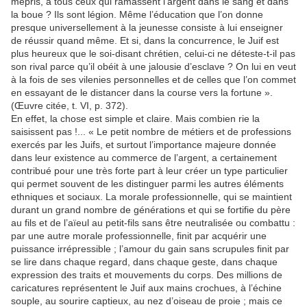
mépris, à tous ceux qui ramassent l’argent dans le sang et dans
la boue ? Ils sont légion. Même l’éducation que l’on donne
presque universellement à la jeunesse consiste à lui enseigner
de réussir quand même. Et si, dans la concurrence, le Juif est
plus heureux que le soi-disant chrétien, celui-ci ne déteste-t-il pas
son rival parce qu’il obéit à une jalousie d’esclave ? On lui en veut
à la fois de ses vilenies personnelles et de celles que l’on commet
en essayant de le distancer dans la course vers la fortune ».
(Œuvre citée, t. VI, p. 372).
En effet, la chose est simple et claire. Mais combien rie la
saisissent pas !... « Le petit nombre de métiers et de professions
exercés par les Juifs, et surtout l’importance majeure donnée
dans leur existence au commerce de l’argent, a certainement
contribué pour une très forte part à leur créer un type particulier
qui permet souvent de les distinguer parmi les autres éléments
ethniques et sociaux. La morale professionnelle, qui se maintient
durant un grand nombre de générations et qui se fortifie du père
au fils et de l’aïeul au petit-fils sans être neutralisée ou combattu :
par une autre morale professionnelle, finit par acquérir une
puissance irrépressible ; l’amour du gain sans scrupules finit par
se lire dans chaque regard, dans chaque geste, dans chaque
expression des traits et mouvements du corps. Des millions de
caricatures représentent le Juif aux mains crochues, à l’échine
souple, au sourire captieux, au nez d’oiseau de proie ; mais ce