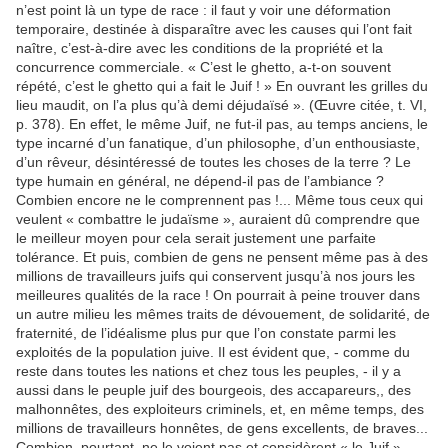
n’est point là un type de race : il faut y voir une déformation
temporaire, destinée à disparaître avec les causes qui l’ont fait
naître, c’est-à-dire avec les conditions de la propriété et la
concurrence commerciale. « C’est le ghetto, a-t-on souvent
répété, c’est le ghetto qui a fait le Juif ! » En ouvrant les grilles du
lieu maudit, on l’a plus qu’à demi déjudaïsé ». (Œuvre citée, t. VI,
p. 378). En effet, le même Juif, ne fut-il pas, au temps anciens, le
type incarné d’un fanatique, d’un philosophe, d’un enthousiaste,
d’un rêveur, désintéressé de toutes les choses de la terre ? Le
type humain en général, ne dépend-il pas de l’ambiance ?
Combien encore ne le comprennent pas !... Même tous ceux qui
veulent « combattre le judaïsme », auraient dû comprendre que
le meilleur moyen pour cela serait justement une parfaite
tolérance. Et puis, combien de gens ne pensent même pas à des
millions de travailleurs juifs qui conservent jusqu’à nos jours les
meilleures qualités de la race ! On pourrait à peine trouver dans
un autre milieu les mêmes traits de dévouement, de solidarité, de
fraternité, de l’idéalisme plus pur que l’on constate parmi les
exploités de la population juive. Il est évident que, - comme du
reste dans toutes les nations et chez tous les peuples, - il y a
aussi dans le peuple juif des bourgeois, des accapareurs,, des
malhonnêtes, des exploiteurs criminels, et, en même temps, des
millions de travailleurs honnêtes, de gens excellents, de braves...
Combien, pourtant, ne le voient pas et considèrent « le Juif »