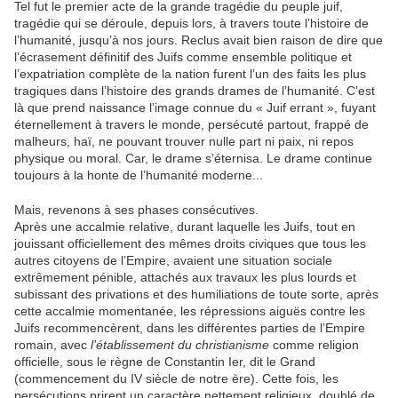
Tel fut le premier acte de la grande tragédie du peuple juif,
tragédie qui se déroule, depuis lors, à travers toute l’histoire de
l’humanité, jusqu’à nos jours. Reclus avait bien raison de dire que
l’écrasement définitif des Juifs comme ensemble politique et
l’expatriation complète de la nation furent l’un des faits les plus
tragiques dans l’histoire des grands drames de l’humanité. C’est
là que prend naissance l’image connue du « Juif errant », fuyant
éternellement à travers le monde, persécuté partout, frappé de
malheurs, haï, ne pouvant trouver nulle part ni paix, ni repos
physique ou moral. Car, le drame s’éternisa. Le drame continue
toujours à la honte de l’humanité moderne...
Mais, revenons à ses phases consécutives.
Après une accalmie relative, durant laquelle les Juifs, tout en
jouissant officiellement des mêmes droits civiques que tous les
autres citoyens de l’Empire, avaient une situation sociale
extrêmement pénible, attachés aux travaux les plus lourds et
subissant des privations et des humiliations de toute sorte, après
cette accalmie momentanée, les répressions aiguës contre les
Juifs recommencèrent, dans les différentes parties de l’Empire
romain, avec
l’établissement du christianisme
comme religion
officielle, sous le règne de Constantin Ier, dit le Grand
(commencement du IV siècle de notre ère). Cette fois, les
persécutions prirent un caractère nettement religieux, doublé de