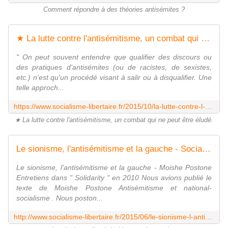
Comment répondre à des théories antisémites ?
★ La lutte contre l'antisémitisme, un combat qui ne peut être éludé - Socialisme libertaire
" On peut souvent entendre que qualifier des discours ou
des pratiques d'antisémites (ou de racistes, de sexistes,
etc.) n'est qu'un procédé visant à salir ou à disqualifier. Une
telle approch...
https://www.socialisme-libertaire.fr/2015/10/la-lutte-contre-l-antisemitisme-un-combat-qui-ne-peut-etre-elude.html
★ La lutte contre l'antisémitisme, un combat qui ne peut être éludé.
Le sionisme, l'antisémitisme et la gauche - Socialisme libertaire
Le sionisme, l'antisémitisme et la gauche - Moishe Postone
Entretiens dans " Solidarity " en 2010 Nous avions publié le
texte de Moishe Postone Antisémitisme et national-
socialisme . Nous poston...
http://www.socialisme-libertaire.fr/2015/06/le-sionisme-l-antisemitisme-et-la-gauche.html