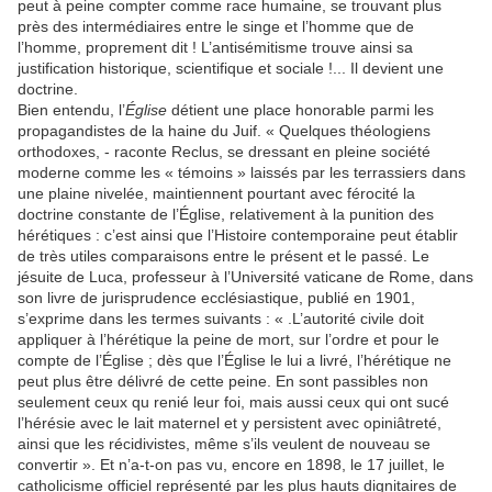
peut à peine compter comme race humaine, se trouvant plus
près des intermédiaires entre le singe et l’homme que de
l’homme, proprement dit ! L’antisémitisme trouve ainsi sa
justification historique, scientifique et sociale !... Il devient une
doctrine.
Bien entendu, l’
Église
détient une place honorable parmi les
propagandistes de la haine du Juif. « Quelques théologiens
orthodoxes, - raconte Reclus, se dressant en pleine société
moderne comme les « témoins » laissés par les terrassiers dans
une plaine nivelée, maintiennent pourtant avec férocité la
doctrine constante de l’Église, relativement à la punition des
hérétiques : c’est ainsi que l’Histoire contemporaine peut établir
de très utiles comparaisons entre le présent et le passé. Le
jésuite de Luca, professeur à l’Université vaticane de Rome, dans
son livre de jurisprudence ecclésiastique, publié en 1901,
s’exprime dans les termes suivants : « .L’autorité civile doit
appliquer à l’hérétique la peine de mort, sur l’ordre et pour le
compte de l’Église ; dès que l’Église le lui a livré, l’hérétique ne
peut plus être délivré de cette peine. En sont passibles non
seulement ceux qu renié leur foi, mais aussi ceux qui ont sucé
l’hérésie avec le lait maternel et y persistent avec opiniâtreté,
ainsi que les récidivistes, même s’ils veulent de nouveau se
convertir ». Et n’a-t-on pas vu, encore en 1898, le 17 juillet, le
catholicisme officiel représenté par les plus hauts dignitaires de