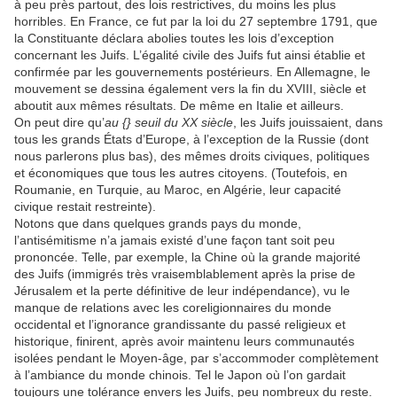
à peu près partout, des lois restrictives, du moins les plus
horribles. En France, ce fut par la loi du 27 septembre 1791, que
la Constituante déclara abolies toutes les lois d’exception
concernant les Juifs. L’égalité civile des Juifs fut ainsi établie et
confirmée par les gouvernements postérieurs. En Allemagne, le
mouvement se dessina également vers la fin du XVIII, siècle et
aboutit aux mêmes résultats. De même en Italie et ailleurs.
On peut dire qu’
au {} seuil du XX siècle
, les Juifs jouissaient, dans
tous les grands États d’Europe, à l’exception de la Russie (dont
nous parlerons plus bas), des mêmes droits civiques, politiques
et économiques que tous les autres citoyens. (Toutefois, en
Roumanie, en Turquie, au Maroc, en Algérie, leur capacité
civique restait restreinte).
Notons que dans quelques grands pays du monde,
l’antisémitisme n’a jamais existé d’une façon tant soit peu
prononcée. Telle, par exemple, la Chine où la grande majorité
des Juifs (immigrés très vraisemblablement après la prise de
Jérusalem et la perte définitive de leur indépendance), vu le
manque de relations avec les coreligionnaires du monde
occidental et l’ignorance grandissante du passé religieux et
historique, finirent, après avoir maintenu leurs communautés
isolées pendant le Moyen-âge, par s’accommoder complètement
à l’ambiance du monde chinois. Tel le Japon où l’on gardait
toujours une tolérance envers les Juifs, peu nombreux du reste.