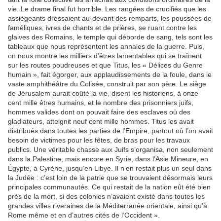
vie. Le drame final fut horrible. Les rangées de crucifiés que les
assiégeants dressaient au-devant des remparts, les poussées de
faméliques, ivres de chants et de prières, se ruant contre les
glaives des Romains, le temple qui déborde de sang, tels sont les
tableaux que nous représentent les annales de la guerre. Puis,
on nous montre les milliers d’êtres lamentables qui se traînent
sur les routes poudreuses et que Titus, les « Délices du Genre
humain », fait égorger, aux applaudissements de la foule, dans le
vaste amphithéâtre du Colisée, construit par son père. Le siège
de Jérusalem aurait coûté la vie, disent les historiens, à onze
cent mille êtres humains, et le nombre des prisonniers juifs,
hommes valides dont on pouvait faire des esclaves où des
gladiateurs, atteignit neuf cent mille hommes. Titus les avait
distribués dans toutes les parties de l’Empire, partout où l’on avait
besoin de victimes pour les fêtes, de bras pour les travaux
publics. Une véritable chasse aux Juifs s’organisa, non seulement
dans la Palestine, mais encore en Syrie, dans l’Asie Mineure, en
Égypte, à Cyrène, jusqu’en Libye. Il n’en restait plus un seul dans
la Judée : c’est loin de la patrie que se trouvaient désormais leurs
principales communautés. Ce qui restait de la nation eût été bien
près de la mort, si des colonies n’avaient existé dans toutes les
grandes villes riveraines de la Méditerranée orientale, ainsi qu’à
Rome même et en d’autres cités de l’Occident ».