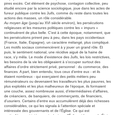
pires excès. Cet élément de psychose, contagion collective, peu
étudié encore par la science sociologique, joue dans les actes de
fureur publique contre les Juifs, comme du reste dans toutes les
actions des masses, un rôle considérable.
Au moyen âge
(jusqu’au XVI siècle environ), les persécutions
religieuses et les mesures politiques contre les « impurs »
continuèrent de plus belle. C’est à cette époque, notamment, que
les persécutions prirent peu à peu, dans les pays occidentaux
(France, Italie, Espagne), un caractère mélangé, plus compliqué.
Les motifs sociaux commencèrent à y jouer un grand rôle. Et
puis, le sentiment national, une récidive aiguë de la haine de
race, s’y mêla. Le mode d’existence des Juifs, les lois restrictives,
les besoins de la vie les obligeaient à s’occuper surtout des
affaires d’ordre strictement privé, personnel : du commerce, des
finances. A part, bien entendu, tous ceux d’entre eux - et ils
étaient nombreux - qui exerçaient des petits métiers peu
rémunérateurs ou devenaient les travailleurs les plus pauvres, les
plus exploités et les plus malheureux de l’époque, ils formaient
une couche, assez nombreuse aussi, d’intermédiaires d’affaires,
de créanciers, de banquiers, de commerçants, de financiers,
d’usuriers. Certains d’entre eux accumulèrent déjà des richesses
considérables, ce qui les signala à l’attention spéciale et
intéressée des gouvernants et de l’Église. Ce qui est