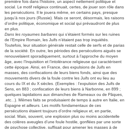
première fois dans l’histoire, un aspect nettement politique et
social. Le motif religieux continuait, certes, de jouer son rôle dans
les persécutions. Il le jouera même, en certains pays, presque
jusqu’à nos jours (Russie). Mais ce seront, désormais, les raisons
d’ordre politique, économique et social qui prévaudront de plus
en plus.
Dans les royaumes barbares
qui s’étaient formés sur les ruines
de l’Empire Romain, les Juifs n’étaient pas trop inquiétés.
Toutefois, leur situation générale restait celle de serfs et de parias
de la société. En outre, les périodes des persécutions aiguës se
renouvelaient sporadiquement, surtout à l’approche du moyen
âge, avec l’Inquisition et l’intolérance religieuse qui caractérisent
cette époque. Ainsi, en France, des expulsions de Juifs en
masses, des confiscations de leurs biens fonds, ainsi que des
mouvements divers de la foule contre les Juifs ont eu lieu au
cours du IX et du X siècles. (Exemples : l’expulsion des Juifs de
Sens, en 883 ; confiscation de leurs biens à Narbonne, en 899 ;
quelques lapidations aux dimanches de Rameaux ou de Pâques,
.etc...). Mêmes faits se produisaient de temps à autre en Italie, en
Espagne et ailleurs. Les motifs fondamentaux de ces
persécutions étaient toujours d’ordre religieux et, en partie,
social. Mais, souvent, une explosion plus ou moins accidentelle
des colères aveugles d’une foule hostile, gonflées par une sorte
de psychose collective, suffisait pour amener les masses à de