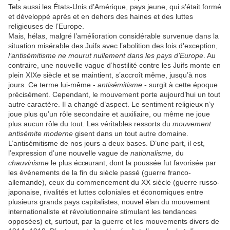
Tels aussi les États-Unis d’Amérique, pays jeune, qui s’était formé
et développé après et en dehors des haines et des luttes
religieuses de l’Europe.
Mais, hélas, malgré l’amélioration considérable survenue dans la
situation misérable des Juifs avec l’abolition des lois d’exception,
l’antisémitisme ne mourut nullement dans les pays d’Europe
. Au
contraire, une nouvelle vague d’hostilité contre les Juifs monte en
plein XIXe siècle et se maintient, s’accroît même, jusqu’à nos
jours. Ce terme lui-même -
antisémitisme
- surgit à cette époque
précisément. Cependant, le mouvement porte aujourd’hui un tout
autre caractère. Il a changé d’aspect. Le sentiment religieux n’y
joue plus qu’un rôle secondaire et auxiliaire, ou même ne joue
plus aucun rôle du tout. Les véritables ressorts du
mouvement
antisémite moderne
gisent dans un tout autre domaine.
L’antisémitisme de nos jours a deux bases. D’une part, il est,
l’expression d’une nouvelle vague de
nationalisme,
du
chauvinisme
le plus écœurant, dont la poussée fut favorisée par
les événements de la fin du siècle passé (guerre franco-
allemande), ceux du commencement du XX siècle (guerre russo-
japonaise, rivalités et luttes coloniales et économiques entre
plusieurs grands pays capitalistes, nouvel élan du mouvement
internationaliste et révolutionnaire stimulant les tendances
opposées) et, surtout, par la guerre et les mouvements divers de