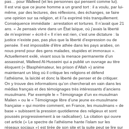
pas… pour Walleed (et les personnes qui pensent comme lui).
Il est vrai que ce jeune homme a un grand tort : il a voulu, par lui-
même, par des lectures, des réflexions, des échanges, se faire
une opinion sur sa religion, et il l’a exprimé très tranquillement.
Conséquence immédiate : arrestation et tortures. Il n’avait que 21
ans. « Je pensais vivre dans un État laïque, où j’avais la liberté
de m’exprimer » écrit-il « Il n’en est rien, c’est une dictature : la
justice n’existe pas, pas plus que la liberté d’expression ou de
pensée. Il est impossible d’être athée dans les pays arabes, on
nous prend pour des gens malades, stupides et immoraux ».
Actuellement exilé, vivant sous la menace permanente d’un
assassinat, Walleed Al-Husseini qui a publié un ouvrage au titre
éloquent (« Blasphémateur, les prison d’Allah ») anime
maintenant un blog où il critique les religions et défend
l’athéisme, la laïcité et donc la liberté de penser et de critiquer.
On y trouve des informations qu’on chercherait en vain dans les
médias français et des témoignages très intéressants d’anciens
musulmans. Par exemple le « Témoignage d’un ex-musulman
Malien » ou le « Témoignage libre d’une jeune ex-musulmane
française » qui montre comment, en France, les musulmans « de
base » subissent la pression quotidienne des religieux et sont
poussés progressivement à se radicaliser). La citation qui ouvre
cet article (« Le spectre de l’athéisme hante l’islam sur les
réseaux sociaux ») est tirée de son site et la suite peut se lire sur