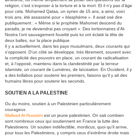
religion, c’est s’exposer à la torture et à la mort. Et il n’y pas d’âge
pour cela. Mohamed Qataa, un syrien de 15 ans, a ainsi, voici
trois ans, été assassiné pour « blasphème ». Il avait osé dire
publiquement : « Même si le prophète Mahomet descend du
paradis, je ne deviendrai pas croyant ». Des tortionnaires d’Al-
Nostra l’ont sauvagement fouetté puis lui ont éclaté la tête de
deux balles, sur la place publique.
Il y a actuellement, dans les pays musulmans, deux courants qui
s’opposent. D’un côté se développe, très librement, souvent avec
la complicité des pouvoirs en place, un courant de radicalisation
et, à l’opposé, maintenu dans la clandestinité par la terreur
islamiste, un courant de Lumières, de laïcisation. En Occident, il y
a des kollabos pour soutenir les premiers, faisons qu’il y ait des
humains libres pour soutenir les seconds.
SOUTIEN A LA PALESTINE
Ou du moins, soutien à un Palestinien particulièrement
courageux.
Walleed Al-Husseini
est un jeune palestinien. On sait combien
sont nombreux ceux qui soutiennent en France la lutte des
Palestiniens. Un soutien indéfectible, mordicus, quoi qu’il arrive,
pour tous les Palestiniens, y compris ceux d’extrême droite mais