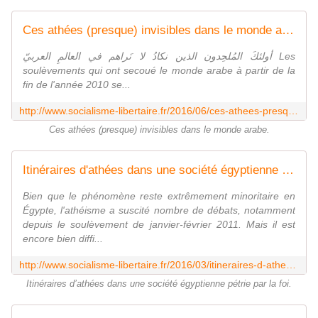
Ces athées (presque) invisibles dans le monde arabe - Socialisme libertaire
أولئكَ المُلحِدون الذين نكادُ لا نَراهم في العالمِ العربيّ Les
soulèvements qui ont secoué le monde arabe à partir de la
fin de l'année 2010 se...
http://www.socialisme-libertaire.fr/2016/06/ces-athees-presque-invisibles-dans-le-monde-arabe.html
Ces athées (presque) invisibles dans le monde arabe.
Itinéraires d'athées dans une société égyptienne pétrie par la foi - Socialisme libertaire
Bien que le phénomène reste extrêmement minoritaire en
Égypte, l'athéisme a suscité nombre de débats, notamment
depuis le soulèvement de janvier-février 2011. Mais il est
encore bien diffi...
http://www.socialisme-libertaire.fr/2016/03/itineraires-d-athees-dans-une-societe-egyptienne-petrie-par-la-foi.html
Itinéraires d’athées dans une société égyptienne pétrie par la foi.