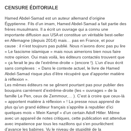
CENSURE ÉDITORIALE
Hamed Abdel-Samad est un auteur allemand d’origine
Égyptienne. Fils d’un imam, Hamed Abdel-Samad a fait partie des
frères musulmans. Il a écrit un ouvrage qui a connu une
importante diffusion aux USA et constitue un véritable best-seller
en Allemagne (depuis 2014) mais… pas en France, et pour
cause : il n’est toujours pas publié. Nous n’avons donc pas pu lire
« Le fascisme islamique » mais nous aimerions bien nous faire
notre opinion. Oui mais voilà, les éditeurs contactés trouvent que
« ça ferait le jeu de l’extrême-droite » (encore !). L’un d’eux écrit
sans complexes : « Dans le contexte actuel, le livre de Hamed
Abdel-Samad risque plus d’être récupéré que d’apporter matière
à réflexion ».
Les mêmes éditeurs ne se gênent pourtant pas pour publier des
bouquins carrément d’extrême-droite (les « ouvrages » de la
famille Le Pen, ceux de Zemmour,… ). C’est à croire que ceux-là
« apportent matière à réflexion » ! La presse nous apprend de
plus qu’un grand éditeur français s’apprête à republier d’ici
quelques mois « Mein Kampf » d’un certain Adolf Hitler. Même
avec un appareil de notes critiques, cette publication est attendue
avec impatience par tous les nazillons qui s’en pourlèchent
d’avance les babines. Vu le niveau de stupidité de la