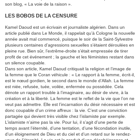
son blog, « La voie de la raison ».
LES BOBOS DE LA CENSURE
Kamel Daoud est un écrivain et journaliste algérien. Dans un
article publié dans Le Monde, il rappelait qu’à Cologne la nouvelle
année avait mal commencé, puisque le soir de la Saint-Sylvestre
plusieurs centaines d’agressions sexuelles s’étaient déroulées en
pleine rue. Bien sûr, l’extrême-droite s’était empressée de tirer
profit de cet événement ; la gauche et les féministes restant dans
un silence coupable.
Dans son article, Kamel Daoud critiquait la religion et l’image de
la femme que le Coran véhicule : « Le rapport à la femme, écrit-il,
est le nœud gordien, le second dans le monde d’Allah. La femme
est niée, refusée, tuée, voilée, enfermée ou possédée. Cela
dénote un rapport trouble à l’imaginaire, au désir de vivre, à la
création et à la liberté. La femme est le reﬂet de la vie que l’on ne
veut pas admettre. Elle est l’incarnation du désir nécessaire et est
donc coupable d’un crime affreux : la vie. C’est une conviction
partagée qui devient très visible chez l’islamiste par exemple.
L’islamiste n’aime pas la vie. Pour lui, il s’agit d’une perte de
temps avant l’éternité, d’une tentation, d’une fécondation inutile,
d’un éloignement de Dieu et du ciel et d’un retard sur le rendez-
vous de l’éternité. La vie est le produit d’une désobéissance et