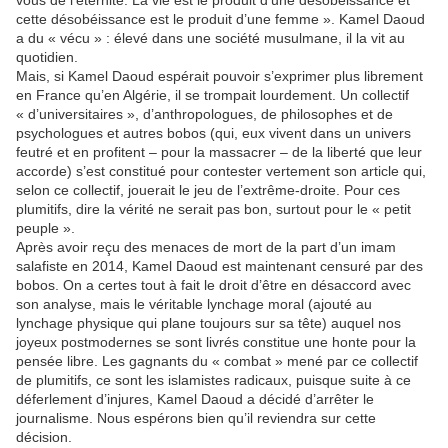
cette désobéissance est le produit d’une femme ». Kamel Daoud
a du « vécu » : élevé dans une société musulmane, il la vit au
quotidien.
Mais, si Kamel Daoud espérait pouvoir s’exprimer plus librement
en France qu’en Algérie, il se trompait lourdement. Un collectif
« d’universitaires », d’anthropologues, de philosophes et de
psychologues et autres bobos (qui, eux vivent dans un univers
feutré et en profitent – pour la massacrer – de la liberté que leur
accorde) s’est constitué pour contester vertement son article qui,
selon ce collectif, jouerait le jeu de l’extrême-droite. Pour ces
plumitifs, dire la vérité ne serait pas bon, surtout pour le « petit
peuple ».
Après avoir reçu des menaces de mort de la part d’un imam
salafiste en 2014, Kamel Daoud est maintenant censuré par des
bobos. On a certes tout à fait le droit d’être en désaccord avec
son analyse, mais le véritable lynchage moral (ajouté au
lynchage physique qui plane toujours sur sa tête) auquel nos
joyeux postmodernes se sont livrés constitue une honte pour la
pensée libre. Les gagnants du « combat » mené par ce collectif
de plumitifs, ce sont les islamistes radicaux, puisque suite à ce
déferlement d’injures, Kamel Daoud a décidé d’arrêter le
journalisme. Nous espérons bien qu’il reviendra sur cette
décision.