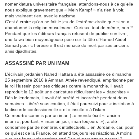
nomenklatura universitaire française, attendons-nous à ce qu’elle
nous explique gravement que « Mein Kampf » n’a rien à voir,
mais vraiment rien, avec le nazisme.
C’est à croire qu’on ne fait le jeu de l’extrême-droite que si on a
abandonné la religion musulmane. Curieux, tout de même, non ?
Pendant que les éditeurs français refusent de publier son livre,
une fatwa bien moyenâgeuse pèse sur ta tête d’Hamed Abdel-
Samad pour « hérésie » Il est menacé de mort par ses anciens
amis djiadhistes.
ASSASSINÉ PAR UN IMAM
L’écrivain jordanien Nahed Hattara a été assassiné ce dimanche
25 septembre 2016 à Amman. Athée revendiqué, emprisonné par
le roi Hussein pour ses critiques contre la monarchie, il avait
reproduit le 12 août une caricature ridiculisant les « daechites ».
Dès le lendemain, il avait été arrêté et incarcéré pendant deux
semaines. Libéré sous caution, il était poursuivi pour « incitation à
la discorde confessionnelle » et « insulte » à l’islam.
Ce meurtre commis par un iman (Le monde écrit « ancien
imam », pourtant, « iman un jour, iman toujours »), a été
condamné par de nombreux intellectuels… en Jordanie, car, pour
ce qui est de la France, on attend toujours les réactions. A moins