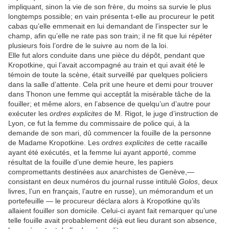
impliquant, sinon la vie de son frère, du moins sa survie le plus
longtemps possible; en vain présenta t-elle au procureur le petit
cabas qu’elle emmenait en lui demandant de l’inspecter sur le
champ, afin qu’elle ne rate pas son train; il ne fit que lui répéter
plusieurs fois l’ordre de le suivre au nom de la loi.
Elle fut alors conduite dans une pièce du dépôt, pendant que
Kropotkine, qui l’avait accompagné au train et qui avait été le
témoin de toute la scène, était surveillé par quelques policiers
dans la salle d’attente. Cela prit une heure et demi pour trouver
dans Thonon une femme qui acceptât la misérable tâche de la
fouiller; et même alors, en l’absence de quelqu’un d’autre pour
exécuter les
ordres explicites
de M. Rigot, le juge d’instruction de
Lyon, ce fut la femme du commissaire de police qui, à la
demande de son mari, dû commencer la fouille de la personne
de Madame Kropotkine. Les
ordres explicites
de cette racaille
ayant été exécutés, et la femme lui ayant apporté, comme
résultat de la fouille d’une demie heure, les papiers
compromettants destinées aux anarchistes de Genève,—
consistant en deux numéros du journal russe intitulé
Golos
, deux
livres, l’un en français, l’autre en russe), un mémorandum et un
portefeuille — le procureur déclara alors à Kropotkine qu’ils
allaient fouiller son domicile. Celui-ci ayant fait remarquer qu’une
telle fouille avait probablement déjà eut lieu durant son absence,