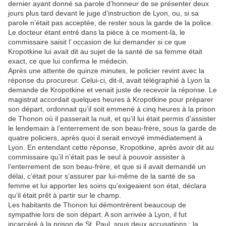
dernier ayant donné sa parole d’honneur de se présenter deux
jours plus tard devant le juge d’instruction de Lyon, ou, si sa
parole n’était pas acceptée, de rester sous la garde de la police.
Le docteur étant entré dans la pièce à ce moment-là, le
commissaire saisit l’ occasion de lui demander si ce que
Kropotkine lui avait dit au sujet de la santé de sa femme était
exact, ce que lui confirma le médecin.
Après une attente de quinze minutes, le policier revint avec la
réponse du procureur. Celui-ci, dit-il, avait télégraphié à Lyon la
demande de Kropotkine et venait juste de recevoir la réponse. Le
magistrat accordait quelques heures à Kropotkine pour préparer
son départ, ordonnait qu’il soit emmené à cinq heures à la prison
de Thonon où il passerait la nuit, et qu’il lui était permis d’assister
le lendemain à l’enterrement de son beau-frère, sous la garde de
quatre policiers, après quoi il serait envoyé immédiatement à
Lyon. En entendant cette réponse, Kropotkine, après avoir dit au
commissaire qu’il n’était pas le seul à pouvoir assister à
l’enterrement de son beau-frère, et que si il avait demandé un
délai, c’était pour s’assurer par lui-même de la santé de sa
femme et lui apporter les soins qu’exigeaient son état, déclara
qu’il était prêt à partir sur le champ.
Les habitants de Thonon lui démontrèrent beaucoup de
sympathie lors de son départ. A son arrivée à Lyon, il fut
incarcéré à la prison de St. Paul, sous deux accusations : la