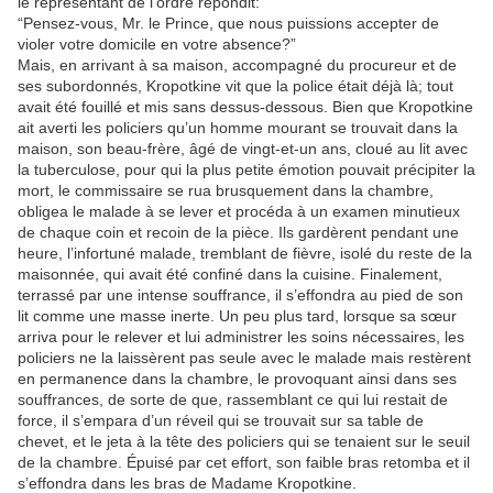
le représentant de l’ordre répondit:
“Pensez-vous, Mr. le Prince, que nous puissions accepter de
violer votre domicile en votre absence?”
Mais, en arrivant à sa maison, accompagné du procureur et de
ses subordonnés, Kropotkine vit que la police était déjà là; tout
avait été fouillé et mis sans dessus-dessous. Bien que Kropotkine
ait averti les policiers qu’un homme mourant se trouvait dans la
maison, son beau-frère, âgé de vingt-et-un ans, cloué au lit avec
la tuberculose, pour qui la plus petite émotion pouvait précipiter la
mort, le commissaire se rua brusquement dans la chambre,
obligea le malade à se lever et procéda à un examen minutieux
de chaque coin et recoin de la pièce. Ils gardèrent pendant une
heure, l’infortuné malade, tremblant de fièvre, isolé du reste de la
maisonnée, qui avait été confiné dans la cuisine. Finalement,
terrassé par une intense souffrance, il s’effondra au pied de son
lit comme une masse inerte. Un peu plus tard, lorsque sa sœur
arriva pour le relever et lui administrer les soins nécessaires, les
policiers ne la laissèrent pas seule avec le malade mais restèrent
en permanence dans la chambre, le provoquant ainsi dans ses
souffrances, de sorte de que, rassemblant ce qui lui restait de
force, il s’empara d’un réveil qui se trouvait sur sa table de
chevet, et le jeta à la tête des policiers qui se tenaient sur le seuil
de la chambre. Épuisé par cet effort, son faible bras retomba et il
s’effondra dans les bras de Madame Kropotkine.