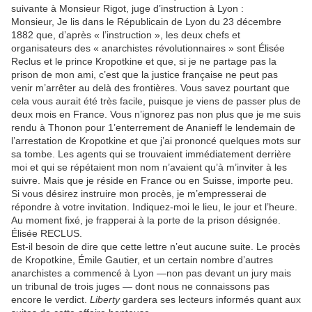
suivante à Monsieur Rigot, juge d’instruction à Lyon :
Monsieur, Je lis dans le Républicain de Lyon du 23 décembre
1882 que, d’après « l’instruction », les deux chefs et
organisateurs des « anarchistes révolutionnaires » sont Élisée
Reclus et le prince Kropotkine et que, si je ne partage pas la
prison de mon ami, c’est que la justice française ne peut pas
venir m’arrêter au delà des frontières. Vous savez pourtant que
cela vous aurait été très facile, puisque je viens de passer plus de
deux mois en France. Vous n’ignorez pas non plus que je me suis
rendu à Thonon pour 1’enterrement de Ananieff le lendemain de
l’arrestation de Kropotkine et que j’ai prononcé quelques mots sur
sa tombe. Les agents qui se trouvaient immédiatement derrière
moi et qui se répétaient mon nom n’avaient qu’à m’inviter à les
suivre. Mais que je réside en France ou en Suisse, importe peu.
Si vous désirez instruire mon procès, je m’empresserai de
répondre à votre invitation. Indiquez-moi le lieu, le jour et l’heure.
Au moment fixé, je frapperai à la porte de la prison désignée.
Élisée RECLUS.
Est-il besoin de dire que cette lettre n’eut aucune suite. Le procès
de Kropotkine, Émile Gautier, et un certain nombre d’autres
anarchistes a commencé à Lyon —non pas devant un jury mais
un tribunal de trois juges — dont nous ne connaissons pas
encore le verdict.
Liberty
gardera ses lecteurs informés quant aux