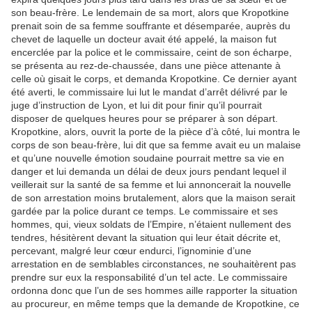
son beau-frère. Le lendemain de sa mort, alors que Kropotkine
prenait soin de sa femme souffrante et désemparée, auprès du
chevet de laquelle un docteur avait été appelé, la maison fut
encerclée par la police et le commissaire, ceint de son écharpe,
se présenta au rez-de-chaussée, dans une pièce attenante à
celle où gisait le corps, et demanda Kropotkine. Ce dernier ayant
été averti, le commissaire lui lut le mandat d’arrêt délivré par le
juge d’instruction de Lyon, et lui dit pour finir qu’il pourrait
disposer de quelques heures pour se préparer à son départ.
Kropotkine, alors, ouvrit la porte de la pièce d’à côté, lui montra le
corps de son beau-frère, lui dit que sa femme avait eu un malaise
et qu’une nouvelle émotion soudaine pourrait mettre sa vie en
danger et lui demanda un délai de deux jours pendant lequel il
veillerait sur la santé de sa femme et lui annoncerait la nouvelle
de son arrestation moins brutalement, alors que la maison serait
gardée par la police durant ce temps. Le commissaire et ses
hommes, qui, vieux soldats de l’Empire, n’étaient nullement des
tendres, hésitèrent devant la situation qui leur était décrite et,
percevant, malgré leur cœur endurci, l’ignominie d’une
arrestation en de semblables circonstances, ne souhaitèrent pas
prendre sur eux la responsabilité d’un tel acte. Le commissaire
ordonna donc que l’un de ses hommes aille rapporter la situation
au procureur, en même temps que la demande de Kropotkine, ce