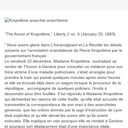
“The Arrest of Kropotkine,”
Liberty
2 no. 6 (January 20, 1883).
" Nous avons glané dans
L’Intransigeant
et
La Révolte
les détails
suivants sur l’arrestation scandaleuse de Pierre Kropotkine par le
gouvernement français :
Le vendredi 15 décembre, Madame Kropotkine, souhaitant se
rendre de Thonon à Genève pour consulter un médecin pour son
frère victime d’une maladie pulmonaire, s’était arrangée pour
prendre le train qui partait quelques minutes après seize heures
et elle se trouvait déjà dans un wagon lorsque le procureur de la
république , accompagné de quelques policiers, l’invita à
descendre pour être fouillée. Il fut répondu à Madame Kropotkine
qui demandait les raisons de cette fouille, qu’elle était accusée de
transmettre la correspondance de son mari à des anarchistes
genevois, que les ordres donnés par le juge d’instruction de Lyon
était explicites et qu’elle devait les suivre afin qu’ils soient
exécutés. Elle expliqua en vain pourquoi elle se rendait à Genève
et pourquoi son déplacement était d’une importance vitale,