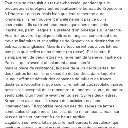
Tout cela se déroulait au rez-de-chaussée, pendant que le
procureurs et quelques autres fouillaient le bureau de Kropotkine
à l’étage au-dessus. Mais bien que leur recherche dura
longtemps, ils ne trouvèrent manifestement pas ce qu’ils
cherchaient. Ils saisirent néanmoins quelques manuscrits
inachevés, parmi lesquels la préface d’un ouvrage sur l’anarchie.
Puis ils trouvèrent quelques lettres en anglais, concernant des
travaux littéraires et scientifiques de Kropotkine à destination de
publications anglaises. Mais ils ne touchèrent pas à ces lettres,
pas plus qu’à celles de sa femme (en russe). Par contre, il
s’emparèrent de deux lettres – une venant de Genève, l’autre de
Paris — qui n’avaient absolument aucun intérêt.
Mais la
pièce de résistance
, la perle de leurs découvertes, fut
deux autres lettres: l’une expédiée de Londres, dans laquelle
l’auteur affirmait détenir des centaines de milliers de francs
destinés à Kropotkine, que celui-ci remettrait aux révolutionnaires
russes si il acceptait de le rencontrer à Londres; l’autre, de nature
semblable, d’un homme vivant en Suisse. Sur les deux lettres,
Kropotkine avait écrit: “L’œuvre des policiers-espions
internationaux.” Kropotkine recevait des douzaines de lettres
semblables chaque mois. Les pillards ne mirent pas la main sur
plus de butin et partirent à une heure tardive.
L’agitation se révéla fatale pour le malheureux tuberculeux, qui
expira quelques jours plus tard dans les bras de sa sœur et de