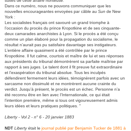
suites de cette affaire honteuse.
Dans ce numéro, nous ne pouvons communiquer que les
nouvelles encourageantes envoyées par câble au
Sun
de New
York :
Les socialistes français ont savouré un grand triomphe à
l’occasion du procès du prince Kropotkine et de ses cinquante-
deux camarades anarchistes à Lyon. Si le procès a été conçu
comme un plan élaboré pour la propagation du socialisme, le
résultat n’aurait pas pu satisfaire davantage ses instigateurs.
L’entière affaire quasiment a été contrôlée par le prince
Kropotkine. Il fut calme, courtois et maître de lui et ses réponses
aux présidents du tribunal démontrèrent sa parfaite maîtrise par
rapport à ses juges. Le talent dont il fit preuve fut extraordinaire
et l’exaspération du tribunal absolue. Tous les inculpés
défendirent fermement leurs idées, témoignèrent parfois avec un
sarcasme non dissimulé et ne montrèrent aucune crainte du
verdict. Jusqu’à présent, le procès est un échec. Personne n’a
été reconnu être en lien avec l’Internationale, ce qui était
l’intention première, même si tous ont vigoureusement admis
leurs idées et leurs pratiques politiques. "
Liberty - Vol 2 - n° 6 - 20 janvier 1883
NDT
Liberty
était le
journal publié par Benjamin Tucker de 1881 à