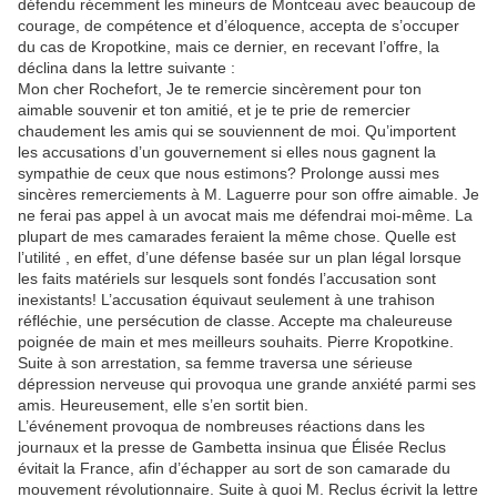
défendu récemment les mineurs de Montceau avec beaucoup de
courage, de compétence et d’éloquence, accepta de s’occuper
du cas de Kropotkine, mais ce dernier, en recevant l’offre, la
déclina dans la lettre suivante :
Mon cher Rochefort, Je te remercie sincèrement pour ton
aimable souvenir et ton amitié, et je te prie de remercier
chaudement les amis qui se souviennent de moi. Qu’importent
les accusations d’un gouvernement si elles nous gagnent la
sympathie de ceux que nous estimons? Prolonge aussi mes
sincères remerciements à M. Laguerre pour son offre aimable. Je
ne ferai pas appel à un avocat mais me défendrai moi-même. La
plupart de mes camarades feraient la même chose. Quelle est
l’utilité , en effet, d’une défense basée sur un plan légal lorsque
les faits matériels sur lesquels sont fondés l’accusation sont
inexistants! L’accusation équivaut seulement à une trahison
réfléchie, une persécution de classe. Accepte ma chaleureuse
poignée de main et mes meilleurs souhaits. Pierre Kropotkine.
Suite à son arrestation, sa femme traversa une sérieuse
dépression nerveuse qui provoqua une grande anxiété parmi ses
amis. Heureusement, elle s’en sortit bien.
L’événement provoqua de nombreuses réactions dans les
journaux et la presse de Gambetta insinua que Élisée Reclus
évitait la France, afin d’échapper au sort de son camarade du
mouvement révolutionnaire. Suite à quoi M. Reclus écrivit la lettre