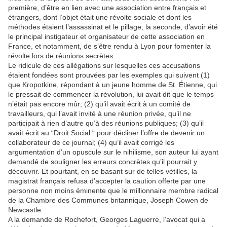
première, d’être en lien avec une association entre français et
étrangers, dont l’objet était une révolte sociale et dont les
méthodes étaient l’assassinat et le pillage; la seconde, d’avoir été
le principal instigateur et organisateur de cette association en
France, et notamment, de s’être rendu à Lyon pour fomenter la
révolte lors de réunions secrètes.
Le ridicule de ces allégations sur lesquelles ces accusations
étaient fondées sont prouvées par les exemples qui suivent (1)
que Kropotkine, répondant à un jeune homme de St. Étienne, qui
le pressait de commencer la révolution, lui avait dit que le temps
n’était pas encore mûr; (2) qu’il avait écrit à un comité de
travailleurs, qui l’avait invité à une réunion privée, qu’il ne
participait à rien d’autre qu’à des réunions publiques; (3) qu’il
avait écrit au “Droit Social “ pour décliner l’offre de devenir un
collaborateur de ce journal; (4) qu’il avait corrigé les
argumentation d’un opuscule sur le nihilisme, son auteur lui ayant
demandé de souligner les erreurs concrètes qu’il pourrait y
découvrir. Et pourtant, en se basant sur de telles vétilles, la
magistrat français refusa d’accepter la caution offerte par une
personne non moins éminente que le millionnaire membre radical
de la Chambre des Communes britannique, Joseph Cowen de
Newcastle.
A la demande de Rochefort, Georges Laguerre, l’avocat qui a