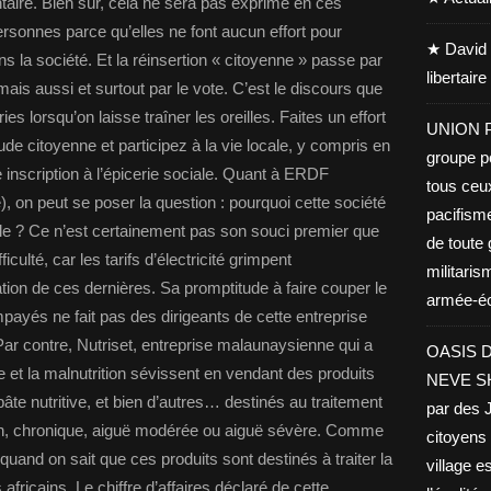
ntaire. Bien sûr, cela ne sera pas exprimé en ces
personnes parce qu’elles ne font aucun effort pour
★ David 
ns la société. Et la réinsertion « citoyenne » passe par
libertair
s mais aussi et surtout par le vote. C’est le discours que
es lorsqu’on laisse traîner les oreilles. Faites un effort
UNION PA
ude citoyenne et participez à la vie locale, y compris en
groupe po
 inscription à l’épicerie sociale. Quant à ERDF
tous ceu
e), on peut se poser la question : pourquoi cette société
pacifisme
iale ? Ce n’est certainement pas son souci premier que
de toute 
culté, car les tarifs d’électricité grimpent
militaris
ation de ces dernières. Sa promptitude à faire couper le
armée-éco
payés ne fait pas des dirigeants de cette entreprise
Par contre, Nutriset, entreprise malaunaysienne qui a
OASIS D
e et la malnutrition sévissent en vendant des produits
NEVE SHA
âte nutritive, et bien d’autres… destinés au traitement
par des J
ion, chronique, aiguë modérée ou aiguë sévère. Comme
citoyens 
 quand on sait que ces produits sont destinés à traiter la
village es
fricains. Le chiffre d’affaires déclaré de cette