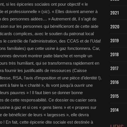
, si les épiceries sociales ont pour objectif « le
ale et professionnelle » (
sic
). « Elles doivent amener à
2021
on des personnes aidées… » Autrement dit, il s’agit de
2020
ression sur les personnes qui bénéficieront de cette aide
iticards complices, avec le soutien du patronat local
2019
s le contrôle de l’administration, des CCAS et de l’Udaf
ns familiales) que cette usine à gaz fonctionnera. Car,
2018
rsonnes devront montrer patte blanche et remplir un
ujours très humiliant, qui se transformera rapidement en
2017
udra fournir les justificatifs de ressources (Caisse
lesse, RSA, l’avis d’imposition et une pièce d’identité !).
2016
t à faire la « charité », ils vont jusqu’à ouvrir une
leurs pauvres » ! Il faut bien se donner bonne
2015
es de cette responsabilité. Ce dossier ou casier sera
 usine à gaz et si ces « gens biens » et « propres sur
2014
 de bénéficier de leurs « largesses », elle devra
o ! En fait, cette épicerie dite sociale est destinée à