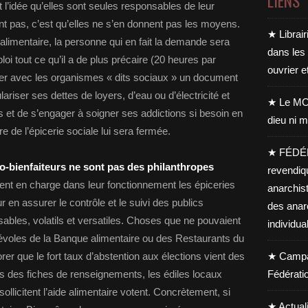
LIENS
t l’idée qu’elles sont seules responsables de leur
tent pas, c’est qu’elles ne s’en donnent pas les moyens.
★ Librair
limentaire, la personne qui en fait la demande sera
dans les
loi tout ce qu’il a de plus précaire (20 heures par
ouvrier e
ner avec les organismes « dits sociaux » un document
lariser ses dettes de loyers, d’eau ou d’électricité et
★ Le MO
s et de s’engager à soigner ses addictions si besoin en
dieu ni m
ure de l’épicerie sociale lui sera fermée.
★ FÉDÉ
o-bienfaiteurs ne sont pas des philanthropes
revendiq
ent en charge dans leur fonctionnement les épiceries
anarchis
 en assurer le contrôle et le suivi des publics
des anar
ables, volatils et versatiles. Choses que ne pouvaient
individua
névoles de la Banque alimentaire ou des Restaurants du
er que le fort taux d’abstention aux élections vient des
★ Campag
ais des fiches de renseignements, les édiles locaux
Fédérati
sollicitent l’aide alimentaire votent. Concrètement, si
★ Actual