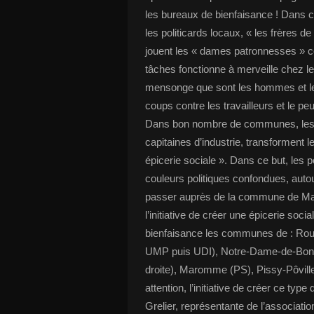
les bureaux de bienfaisance ! Dans c
les politicards locaux, « les frères de 
jouent les « dames patronnesses » co
tâches fonctionne à merveille chez les
mensonge que sont les hommes et l
coups contre les travailleurs et le pe
Dans bon nombre de communes, les ma
capitaines d’industrie, transforment
épicerie sociale ». Dans ce but, les
couleurs politiques confondues, auto
passer auprès de la commune de Mala
l’initiative de créer une épicerie soc
bienfaisance les communes de : Rouma
UMP puis UDI), Notre-Dame-de-Bonde
droite), Maromme (PS), Pissy-Pôville 
attention, l’initiative de créer ce ty
Grelier, représentante de l’association