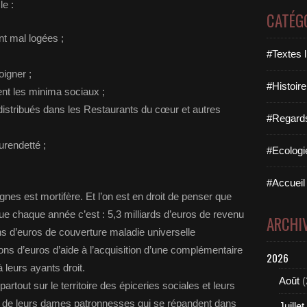
le :
CATÉG
nt mal logées ;
#Textes l
igner ;
#Histoire
hent les minima sociaux ;
 distribués dans les Restaurants du cœur et autres
#Regards 
urendetté ;
#Ecologi
#Accueil 
gnes est mortifère. Et l’on est en droit de penser que
ue chaque année c’est : 5,3 milliards d’euros de revenu
ARCHI
ons d’euros de couverture maladie universelle
s d’euros d’aide à l’acquisition d’une complémentaire
2026
 leurs ayants droit.
Août
(
 partout sur le territoire des épiceries sociales et leurs
 de leurs dames patronnesses qui se répandent dans
Juillet