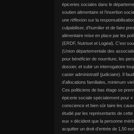
épiceries sociales dans le département
soutien alimentaire et l’insertion soci
une réflexion sur la responsabilisati
culpabiliser, d’humilier et de faire p
alimentaire mise en place par les pol
(ERDF, Nutriset et Logéal). C’est sou
(Union départementale des associatio
pour bénéficier de nourriture, les pe
dossier, et subir un interrogatoire to
casier administratif (judiciaire). Il fa
d’allocations familiales, minimum vieil
Ces politiciens de bas étage se prennen
épicerie sociale spécialement pour « 
conscience et bien sûr taire les caus
étudié par les représentants de cette
eux » décident que la personne mérite
acquitter un droit d’entrée de 1,50 eur