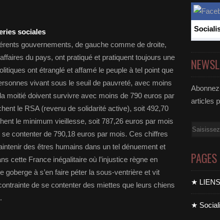
Sociali
eries sociales
ifférents gouvernements, de gauche comme de droite,
affaires du pays, ont pratiqué et pratiquent toujours une
NEWSL
olitiques ont étranglé et affamé le peuple à tel point que
personnes vivant sous le seuil de pauvreté, avec moins
Abonnez-
la moitié doivent survivre avec moins de 790 euros par
articles 
nt le RSA (revenu de solidarité active), soit 492,70
uchent le minimum vieillesse, soit 787,26 euros par mois
Email
 se contenter de 790,18 euros par mois. Ces chiffres
aintenir des êtres humains dans un tel dénuement et
PAGES
ns cette France inégalitaire où l’injustice règne en
 goberge à s’en faire péter la sous-ventrière et vit
★ LIEN
contrainte de se contenter des miettes que leurs chiens
.
★ Sociali