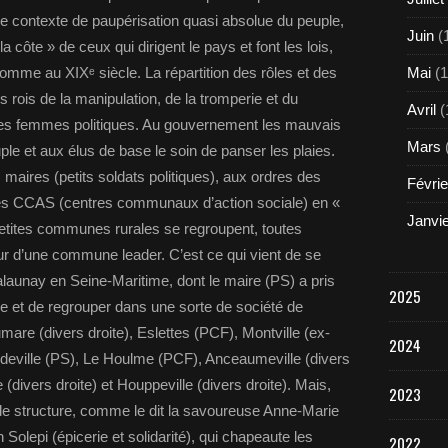
e contexte de paupérisation quasi absolue du peuple,
Juin
(
la côte » de ceux qui dirigent le pays et font les lois,
mme au XIXᵉ siècle. La répartition des rôles et des
Mai
(1
 rois de la manipulation, de la tromperie et du
Avril
(
es femmes politiques. Au gouvernement les mauvais
Mars
uple et aux élus de base le soin de panser les plaies.
ires (petits soldats politiques), aux ordres des
Févrie
 les CCAS (centres communaux d’action sociale) en «
Janvi
 petites communes rurales se regroupent, toutes
ur d’une commune leader. C’est ce qui vient de se
unay en Seine-Maritime, dont le maire (PS) a pris
2025
iale et de regrouper dans une sorte de société de
re (divers droite), Eslettes (PCF), Montville (ex-
2024
ville (PS), Le Houlme (PCF), Anceaumeville (divers
(divers droite) et Houppeville (divers droite). Mais,
2023
pe de structure, comme le dit la savoureuse Anne-Marie
 Solepi (épicerie et solidarité), qui chapeaute les
2022