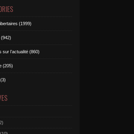
ORIES
ibertaires (1999)
 (942)
sur l'actualité (860)
e (205)
(3)
VES
2)
(10)