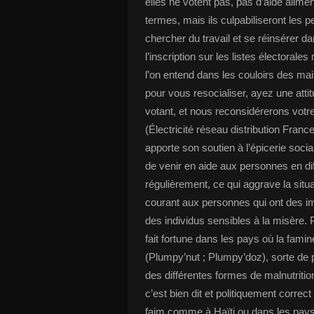
elles ne votent pas, pas d’aide alime
termes, mais ils culpabiliseront les 
chercher du travail et se réinsérer da
l’inscription sur les listes électorale
l’on entend dans les couloirs des mairi
pour vous resocialiser, ayez une attit
votant, et nous reconsidérerons votre
(Électricité réseau distribution Franc
apporte son soutien à l’épicerie soc
de venir en aide aux personnes en diffi
régulièrement, ce qui aggrave la situ
courant aux personnes qui ont des im
des individus sensibles à la misère. 
fait fortune dans les pays où la famin
(Plumpy’nut ; Plumpy’doz), sorte de p
des différentes formes de malnutrit
c’est bien dit et politiquement correct
faim comme à Haïti ou dans les pays a