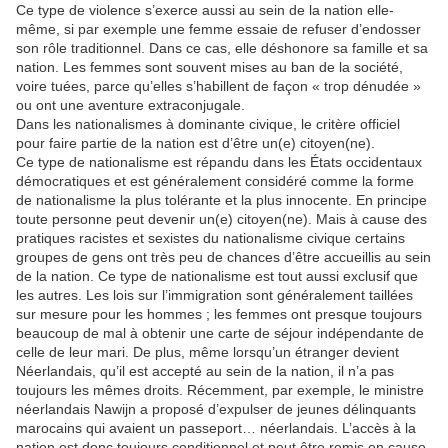
Ce type de violence s’exerce aussi au sein de la nation elle-
même, si par exemple une femme essaie de refuser d’endosser
son rôle traditionnel. Dans ce cas, elle déshonore sa famille et sa
nation. Les femmes sont souvent mises au ban de la société,
voire tuées, parce qu’elles s’habillent de façon « trop dénudée »
ou ont une aventure extraconjugale.
Dans les nationalismes à dominante civique, le critère officiel
pour faire partie de la nation est d’être un(e) citoyen(ne).
Ce type de nationalisme est répandu dans les États occidentaux
démocratiques et est généralement considéré comme la forme
de nationalisme la plus tolérante et la plus innocente. En principe
toute personne peut devenir un(e) citoyen(ne). Mais à cause des
pratiques racistes et sexistes du nationalisme civique certains
groupes de gens ont très peu de chances d’être accueillis au sein
de la nation. Ce type de nationalisme est tout aussi exclusif que
les autres. Les lois sur l’immigration sont généralement taillées
sur mesure pour les hommes ; les femmes ont presque toujours
beaucoup de mal à obtenir une carte de séjour indépendante de
celle de leur mari. De plus, même lorsqu’un étranger devient
Néerlandais, qu’il est accepté au sein de la nation, il n’a pas
toujours les mêmes droits. Récemment, par exemple, le ministre
néerlandais Nawijn a proposé d’expulser de jeunes délinquants
marocains qui avaient un passeport… néerlandais. L’accès à la
nation est donc toujours conditionnel et peut être remis en cause