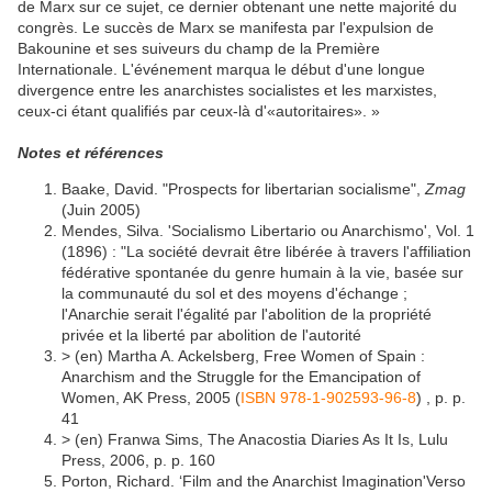
de Marx sur ce sujet, ce dernier obtenant une nette majorité du
congrès. Le succès de Marx se manifesta par l'expulsion de
Bakounine et ses suiveurs du champ de la Première
Internationale. L'événement marqua le début d'une longue
divergence entre les anarchistes socialistes et les marxistes,
ceux-ci étant qualifiés par ceux-là d'«autoritaires». »
Notes et références
Baake, David. "Prospects for libertarian socialisme",
Zmag
(Juin 2005)
Mendes, Silva. 'Socialismo Libertario ou Anarchismo', Vol. 1
(1896) : "La société devrait être libérée à travers l'affiliation
fédérative spontanée du genre humain à la vie, basée sur
la communauté du sol et des moyens d'échange ;
l'Anarchie serait l'égalité par l'abolition de la propriété
privée et la liberté par abolition de l'autorité
> (en) Martha A. Ackelsberg, Free Women of Spain :
Anarchism and the Struggle for the Emancipation of
Women, AK Press, 2005 (
ISBN 978-1-902593-96-8
) , p. p.
41
> (en) Franwa Sims, The Anacostia Diaries As It Is, Lulu
Press, 2006, p. p. 160
Porton, Richard. ‘Film and the Anarchist Imagination'Verso