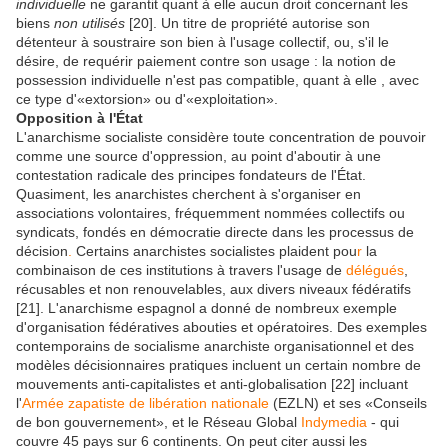
individuelle
ne garantit quant à elle aucun droit concernant les
biens
non utilisés
[20]. Un titre de propriété autorise son
détenteur à soustraire son bien à l'usage collectif, ou, s'il le
désire, de requérir paiement contre son usage : la notion de
possession individuelle n'est pas compatible, quant à elle , avec
ce type d'«extorsion» ou d'«exploitation».
Opposition à l'État
L'anarchisme socialiste considère toute concentration de pouvoir
comme une source d'oppression, au point d'aboutir à une
contestation radicale des principes fondateurs de l'État.
Quasiment, les anarchistes cherchent à s'organiser en
associations volontaires, fréquemment nommées collectifs ou
syndicats, fondés en démocratie directe dans les processus de
décision
.
Certains anarchistes socialistes
plaident pou
r
la
combinaison de ces institutions à travers l'usage de
délégués
,
récusables et non renouvelables, aux divers niveaux fédératifs
[21]. L'anarchisme espagnol a donné de nombreux exemple
d'organisation fédératives abouties et opératoires. Des exemples
contemporains de socialisme anarchiste organisationnel et des
modèles décisionnaires pratiques incluent un certain nombre de
mouvements anti-capitalistes et anti-globalisation [22] incluant
l'
Armée zapatiste de libération nationale
(EZLN) et ses «Conseils
de bon gouvernement», et le Réseau Global
Indymedia
- qui
couvre 45 pays sur 6 continents. On peut citer aussi les