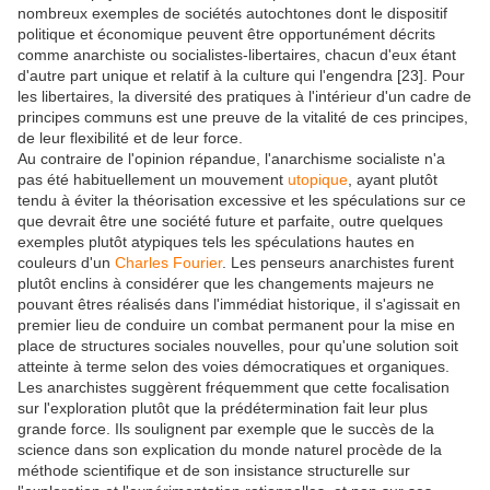
nombreux exemples de sociétés autochtones dont le dispositif
politique et économique peuvent être opportunément décrits
comme anarchiste ou socialistes-libertaires, chacun d'eux étant
d'autre part unique et relatif à la culture qui l'engendra [23]. Pour
les libertaires, la diversité des pratiques à l'intérieur d'un cadre de
principes communs est une preuve de la vitalité de ces principes,
de leur flexibilité et de leur force.
Au contraire de l'opinion répandue, l'anarchisme socialiste n'a
pas été habituellement un mouvement
utopique
, ayant plutôt
tendu à éviter la théorisation excessive et les spéculations sur ce
que devrait être une société future et parfaite, outre quelques
exemples plutôt atypiques tels les spéculations hautes en
couleurs d'un
Charles Fourier
. Les penseurs anarchistes furent
plutôt enclins à considérer que les changements majeurs ne
pouvant êtres réalisés dans l'immédiat historique, il s'agissait en
premier lieu de conduire un combat permanent pour la mise en
place de structures sociales nouvelles, pour qu'une solution soit
atteinte à terme selon des voies démocratiques et organiques.
Les anarchistes suggèrent fréquemment que cette focalisation
sur l'exploration plutôt que la prédétermination fait leur plus
grande force. Ils soulignent par exemple que le succès de la
science dans son explication du monde naturel procède de la
méthode scientifique et de son insistance structurelle sur