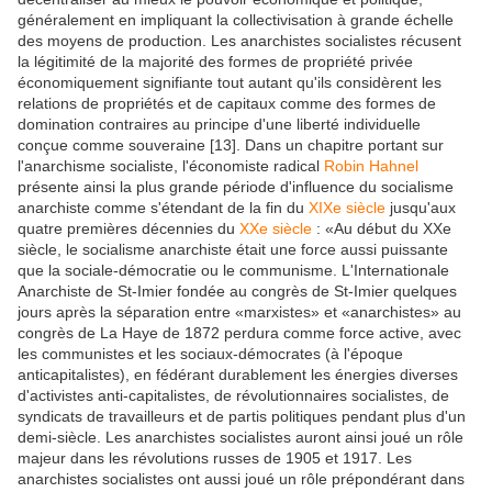
généralement en impliquant la collectivisation à grande échelle
des moyens de production. Les anarchistes socialistes récusent
la légitimité de la majorité des formes de propriété privée
économiquement signifiante tout autant qu'ils considèrent les
relations de propriétés et de capitaux comme des formes de
domination contraires au principe d'une liberté individuelle
conçue comme souveraine [13]. Dans un chapitre portant sur
l'anarchisme socialiste, l'économiste radical
Robin Hahnel
présente ainsi la plus grande période d'influence du socialisme
anarchiste comme s'étendant de la fin du
XIXe siècle
jusqu'aux
quatre premières décennies du
XXe siècle
: «Au début du XXe
siècle, le socialisme anarchiste était une force aussi puissante
que la sociale-démocratie ou le communisme. L'Internationale
Anarchiste de St-Imier fondée au congrès de St-Imier quelques
jours après la séparation entre «marxistes» et «anarchistes» au
congrès de La Haye de 1872 perdura comme force active, avec
les communistes et les sociaux-démocrates (à l'époque
anticapitalistes), en fédérant durablement les énergies diverses
d'activistes anti-capitalistes, de révolutionnaires socialistes, de
syndicats de travailleurs et de partis politiques pendant plus d'un
demi-siècle. Les anarchistes socialistes auront ainsi joué un rôle
majeur dans les révolutions russes de 1905 et 1917. Les
anarchistes socialistes ont aussi joué un rôle prépondérant dans