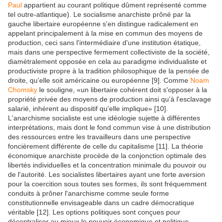
Paul
appartient au courant politique dûment représenté comme
tel outre-atlantique). Le socialisme anarchiste prôné par la
gauche libertaire européenne s'en distingue radicalement en
appelant principalement à la mise en commun des moyens de
production, ceci sans l'intermédiaire d'une institution étatique,
mais dans une perspective fermement collectiviste de la société,
diamétralement opposée en cela au paradigme individualiste et
productiviste propre à la tradition philosophique de la pensée de
droite, qu'elle soit américaine ou européenne [9]. Comme
Noam
Chomsky
le souligne, «un libertaire cohérent doit s'opposer à la
propriété privée des moyens de production ainsi qu'à l'esclavage
salarié, inhérent au dispositif qu'elle implique» [10].
L'anarchisme socialiste est une idéologie sujette à différentes
interprétations, mais dont le fond commun vise à une distribution
des ressources entre les travailleurs dans une perspective
foncièrement différente de celle du capitalisme [11]. La théorie
économique anarchiste procède de la conjonction optimale des
libertés individuelles et la concentration minimale du pouvoir ou
de l'autorité. Les socialistes libertaires ayant une forte aversion
pour la coercition sous toutes ses formes, ils sont fréquemment
conduits à prôner l'anarchisme comme seule forme
constitutionnelle envisageable dans un cadre démocratique
véritable [12]. Les options politiques sont conçues pour
décentraliser au mieux le pouvoir économique et politique,