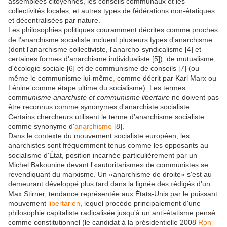
assemblées citoyennes, les conseils communaux et les
collectivités locales, et autres types de fédérations non-étatiques
et décentralisées par nature.
Les philosophies politiques couramment décrites comme proches
de l'anarchisme socialiste incluent plusieurs types d'anarchisme
(dont l'anarchisme collectiviste, l'anarcho-syndicalisme [4] et
certaines formes d'anarchisme individualiste [5]), de mutualisme,
d'écologie sociale [6] et de communisme de conseils [7] (ou
même le communisme lui-même
,
comme décrit par Karl Marx ou
Lénine comme étape ultime du socialisme). Les termes
comm
unisme anarchiste et communisme libertaire
ne doivent pas
être reconnus comme synonymes d'anarchiste socialiste.
Certains chercheurs utilisent le terme d'anarchisme socialiste
comme synonyme d'
anarchisme
[8].
Dans le contexte du mouvement socialiste européen, les
anarchistes sont fréquemment tenus comme les opposants au
socialisme d'État, position incarnée particulièrement par un
Michel
Bakounine devant l'«autoritarisme» de communistes se
revendiquant du marxisme. Un «anarchisme de droite» s'est au
demeurant développé plus tard dans la lignée des
r
édigés d'un
Max Stirner, tendance représentée aux États-Unis par le puissant
mouvement
libertarien
, lequel procède principalement d'une
philosophie capitaliste radicalisée jusqu'à un anti-étatisme pensé
comme constitutionnel (le candidat à la présidentielle 2008
Ron