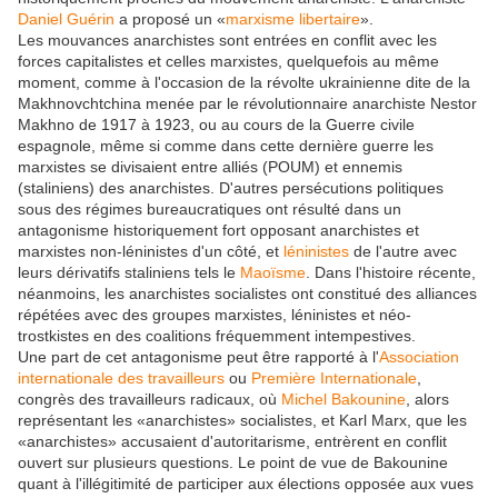
Daniel Guérin
a proposé un «
marxisme libertaire
».
Les mouvances anarchistes sont entrées en conflit avec les
forces capitalistes et celles marxistes, quelquefois au même
moment, comme à l'occasion de la révolte ukrainienne dite de la
Makhnovchtchina menée par le révolutionnaire anarchiste Nestor
Makhno de 1917 à 1923, ou au cours de la Guerre civile
espagnole, même si comme dans cette dernière guerre les
marxistes se divisaient entre
alliés (POUM) et ennemis
(staliniens) des anarchistes. D'autres persécutions politiques
sous des régimes bureaucratiques ont résulté dans un
antagonisme historiquement fort opposant anarchistes et
marxistes non-léninistes d'un côté, et
léninistes
de l'autre avec
leurs dérivatifs staliniens tels le
Maoïsme
. Dans l'histoire récente,
néanmoins, les anarchistes socialistes ont constitué des alliances
répétées avec des groupes marxistes, léninistes et néo-
trostkistes en des coalitions fréquemment intempestives.
Une part de cet antagonisme peut être rapporté à l'
Association
internationale des travailleurs
ou
Première Internationale
,
congrès des travailleurs radicaux, où
Michel Bakounine
, alors
représentant les «anarchistes» socialistes, et Karl Marx, que les
«anarchistes» accusaient d'autoritarisme, entrèrent en conflit
ouvert sur plusieurs questions. Le point de vue de Bakounine
quant à l'illégitimité de participer aux élections opposée aux vues