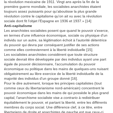
la révolution mexicaine de 1911. Vingt ans après la fin de la
première guerre mondiale, les socialistes anarchistes étaient
toujours assez puissants pour qu'aboutisse la plus grande
révolution contre le capitalisme qu'on ait vu avec la révolution
sociale dont fit l'objet l'Espagne en 1936 et 1937.» [14]
Anti-capitalisme
Les anarchistes socialistes posent que quand le pouvoir s'exerce,
en termes d'une influence économique, sociale ou physique d'un
individu sur un autre, sa légitimation échoit à l'autorité détentrice
du pouvoir qui devra par conséquent justifier de ses actions
comme elles contreviennent à la liberté individuelle [15].
Les socialistes anarchistes considèrent que toute structure
sociale devrait être développée par des individus ayant une part
égale de pouvoir décisionnaire, l'accumulation du pouvoir
économique ou politique dans les mains de quelques-uns nuisant
obligatoirement au libre exercice de la liberté individuelle de la
majorité des individus d'un groupe donné [16].
Pour le dire autrement, lorsque les principes capitalistes (tout
comme ceux du libertarianisme nord-américain) concentrent le
pouvoir économique dans les mains de qui possède le plus grand
capital, l'anarchisme socialiste vise
a contrario
à redistribuer
équitablement le pouvoir, et partant la liberté, entre les différents
membres du corps social. Une différence clef, à ce titre, entre
libertariens de droite et anarchistes de gauche est que ceux-ci