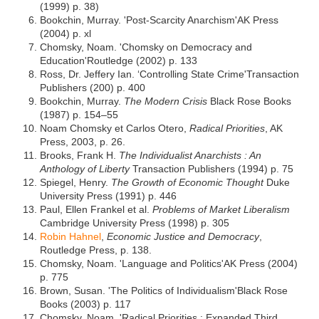
(1999) p. 38)
Bookchin, Murray. 'Post-Scarcity Anarchism'AK Press
(2004) p. xl
Chomsky, Noam. 'Chomsky on Democracy and
Education'Routledge (2002) p. 133
Ross, Dr. Jeffery Ian. ‘Controlling State Crime'Transaction
Publishers (200) p. 400
Bookchin, Murray.
The Modern Crisis
Black Rose Books
(1987) p. 154–55
Noam Chomsky et Carlos Otero,
Radical Priorities
, AK
Press, 2003, p. 26.
Brooks, Frank H.
The Individualist Anarchists : An
Anthology of Liberty
Transaction Publishers (1994) p. 75
Spiegel, Henry.
The Growth of Economic Thought
Duke
University Press (1991) p. 446
Paul, Ellen Frankel et al.
Problems of Market Liberalism
Cambridge University Press (1998) p. 305
Robin Hahnel
,
Economic Justice and Democracy
,
Routledge Press, p. 138.
Chomsky, Noam. 'Language and Politics'AK Press (2004)
p. 775
Brown, Susan. 'The Politics of Individualism'Black Rose
Books (2003) p. 117
Chomsky, Noam. 'Radical Priorities : Expanded Third