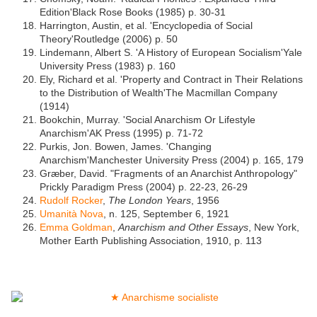
Edition'Black Rose Books (1985) p. 30-31
Harrington, Austin, et al. 'Encyclopedia of Social
Theory'Routledge (2006) p. 50
Lindemann, Albert S. 'A History of European Socialism'Yale
University Press (1983) p. 160
Ely, Richard et al. 'Property and Contract in Their Relations
to the Distribution of Wealth'The Macmillan Company
(1914)
Bookchin, Murray. 'Social Anarchism Or Lifestyle
Anarchism'AK Press (1995) p. 71-72
Purkis, Jon. Bowen, James. 'Changing
Anarchism'Manchester University Press (2004) p. 165, 179
Græber, David. "Fragments of an Anarchist Anthropology"
Prickly Paradigm Press (2004) p. 22-23, 26-29
Rudolf Rocker
,
The London Years
, 1956
Umanità Nova
, n. 125, September 6, 1921
Emma Goldman
,
Anarchism and Other Essays
, New York,
Mother Earth Publishing Association, 1910, p. 113