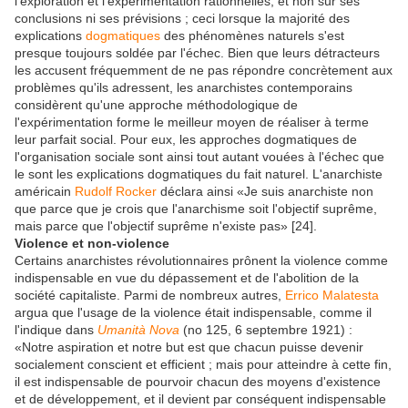
l'exploration et l'expérimentation rationnelles, et non sur ses
conclusions ni ses prévisions ; ceci lorsque la majorité des
explications
dogmatiques
des phénomènes naturels s'est
presque toujours soldée par l'échec. Bien que leurs détracteurs
les accusent fréquemment de ne pas répondre concrètement aux
problèmes qu'ils adressent, les anarchistes contemporains
considèrent qu'une approche méthodologique de
l'expérimentation forme le meilleur moyen de réaliser à terme
leur parfait social. Pour eux, les approches dogmatiques de
l'organisation sociale sont ainsi tout autant vouées à l'échec que
le sont les explications dogmatiques du fait naturel. L'anarchiste
américain
Rudolf Rocker
déclara ainsi «Je suis anarchiste non
que parce que je crois que l'anarchisme soit l'objectif suprême,
mais parce que l'objectif suprême n'existe pas» [24].
Violence et non-violence
Certains anarchistes révolutionnaires prônent la violence comme
indispensable en vue du dépassement et de l'abolition de la
société capitaliste. Parmi de nombreux autres,
Errico Malatesta
argua que l'usage de la violence était indispensable, comme il
l'indique dans
Umanità Nova
(no 125, 6 septembre 1921) :
«Notre aspiration et notre but est que chacun puisse devenir
socialement conscient et efficient ; mais pour atteindre à cette fin,
il est indispensable de pourvoir chacun des moyens d'existence
et de développement, et il devient par conséquent indispensable