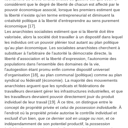
considèrent que le degré de liberté de chacun est affecté par le
pouvoir économique associé, lorsque les premiers estiment que
la liberté n'existe qu'en terme entrepreneurial et diminuent la
créativité politique à la liberté d'entreprendre au sens purement
économique [17].
Les anarchistes socialistes estiment que si la liberté doit être
valorisée, alors la société doit travailler à un dispositif dans lequel
les individus ont un pouvoir plénier tout autant au plan politique
qu'au plan économique. Les socialistes anarchistes cherchent à
substituer à l'arbitraire de l'autorité la démocratie directe, la
liberté d'association et la liberté d'expression, l'autonomie
des
populations dans l'ensemble des domaines de la vie,
l'autogestion étant promu enfin comme dispositif universel
d'organisation [18], au plan communal (politique) comme au plan
syndical ou fédératif (économie). La majorité des mouvements
anarchistes arguent que les syndicats et fédérations de
travailleurs devraient gérer les infrastructures industrielles, et que
les travailleurs devraient pouvoir directement jouir du produit
individuel de leur travail [19]. À ce titre, on distingue entre le
concept de propriété privée et celui de
possession individuelle
. À
l'endroit où la propr
iété privée
autorise le contrôle individuel et
exclusif d'un bien,
que ce dernier soit en usage ou non
, et ce
indépendamment de son potentiel productif, la
possession